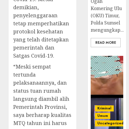
Ogan
demikian,
Komering Ulu
penyelenggaraan
(OKU) Timur,
Polda Sumsel
tetap memperhatikan
mengungkap...
protokol kesehatan
yang telah ditetapkan
READ MORE
pemerintah dan
Satgas Covid-19.
“Meski sempat
tertunda
pelaksanaannya, dan
status tuan rumah
langsung diambil alih
Pemerintah Provinsi,
Kriminal
saya berharap kualitas
Umum
MTQ tahun ini harus
Uncategorized