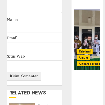
Nama
Email
Kriminal
Situs Web
Umum
Uncategorized
‎Kejari Empat
Lawang
Musnahkan
Barang Bukti
RELATED NEWS
45 Perkara
Berkekuatan