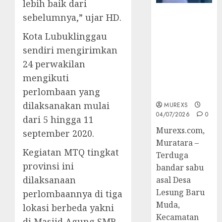
lebih baik dari
Bandar Sabu
sebelumnya,” ujar HD.
Asal Rawas
Kota Lubuklinggau
Ulu Musi
Rawas Utara
sendiri mengirimkan
Di Sergap Set
24 perwakilan
Res Narkoba
mengikuti
Polres
perlombaan yang
Muratara
dilaksanakan mulai
MUREXS
04/07/2026
0
dari 5 hingga 11
Murexs.com,
september 2020.
Muratara –
Kegiatan MTQ tingkat
Terduga
provinsi ini
bandar sabu
dilaksanaan
asal Desa
Lesung Baru
perlombaannya di tiga
Muda,
lokasi berbeda yakni
Kecamatan
di Masjid Agung SMB