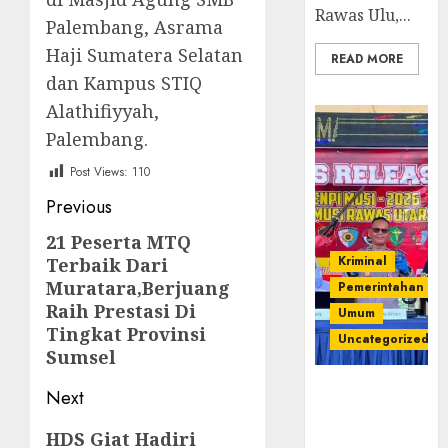
Rawas Ulu,...
Palembang, Asrama
Haji Sumatera Selatan
READ MORE
dan Kampus STIQ
Alathifiyyah,
Palembang.
Post Views:
110
Post
Previous
navigation
21 Peserta MTQ
Previous
Kriminal
Terbaik Dari
post:
Muratara,Berjuang
Pemerintahan
Raih Prestasi Di
Umum
Tingkat Provinsi
Uncategorized
Sumsel
Operasi
Next
Senpi musi
Next
2026,Polres
HDS Giat Hadiri