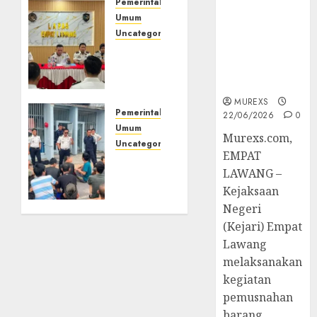
Pemerintahan
Hukum
Umum
Tetap,
Uncategorized
Tegaskan
‎Lapas
Komitmen
Empat
Penegakan
Lawang
Hukum‎
Matangkan
MUREXS
Persiapan
Pemerintahan
22/06/2026
0
Peringatan
Umum
‎Murexs.com,
HUT
Uncategorized
EMPAT
ke-81
‎Lapas
LAWANG –
Kemerdekaan
Empat
RI‎
Kejaksaan
Lawang
Berikan
Negeri
Pengarahan
06/08/2026
(Kejari) Empat
0
WBP,
Lawang
Tekankan
melaksanakan
Keamanan,
kegiatan
Kebersihan
pemusnahan
dan
barang