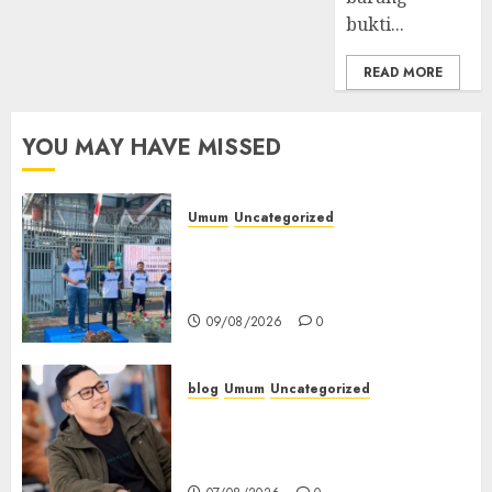
Kesehatan‎
bukti...
03/08/2026
0
READ MORE
YOU MAY HAVE MISSED
Umum
Uncategorized
‎Sambut HUT RI ke-81, Lapas
Empat Lawang Gelar Pekan
Olahraga
09/08/2026
0
blog
Umum
Uncategorized
Tampu Bolon: Semula Bersua
Setia, Retak Kaca di Bibir
Jendela