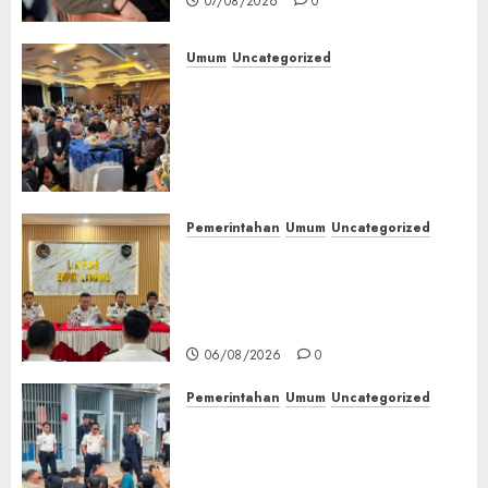
07/08/2026
0
Umum
Uncategorized
Tingkatkan Profesionalisme,
Wakapolres Polres Muratara
Ikuti Training of Trainer
(TOT) AI Aman dan
Bertanggung Jawab
07/08/2026
0
Pemerintahan
Umum
Uncategorized
‎Lapas Empat Lawang
Matangkan Persiapan
Peringatan HUT ke-81
Kemerdekaan RI‎
06/08/2026
0
Pemerintahan
Umum
Uncategorized
‎Lapas Empat Lawang Berikan
Pengarahan WBP, Tekankan
Keamanan, Kebersihan dan