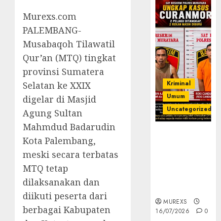
Murexs.com
PALEMBANG-
Musabaqoh Tilawatil
Qur’an (MTQ) tingkat
provinsi Sumatera
Kriminal
Selatan ke XXIX
Umum
digelar di Masjid
Uncategorized
Agung Sultan
Mahmdud Badarudin
Kasatreskrim
Kota Palembang,
Polres
meski secara terbatas
Muratara
ungkap Dua
MTQ tetap
Pelaku
dilaksanakan dan
Curanmor
diikuti peserta dari
MUREXS
berbagai Kabupaten
16/07/2026
0