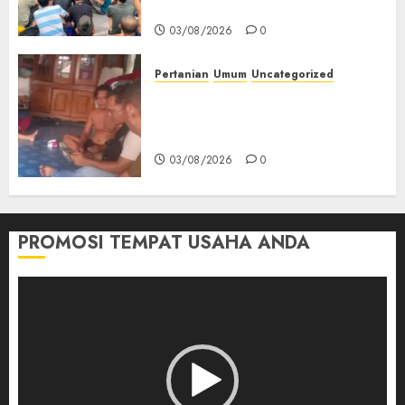
Kesehatan‎
03/08/2026
0
Pertanian
Umum
Uncategorized
Lagi Menyadap Karet Dua
Petani Asal Desa Lesung Batu
Muda Diserang Beruang Liar
03/08/2026
0
PROMOSI TEMPAT USAHA ANDA
Pemutar
Video