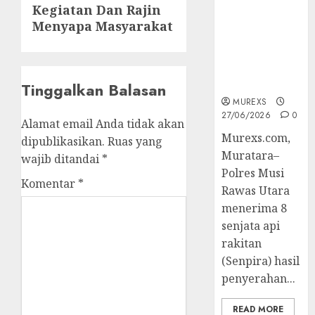
Muratara
Kegiatan Dan Rajin
post:
Berhasil
Menyapa Masyarakat
Ungkap
Kejahatan
Senjata Api
Ilegal
Tinggalkan Balasan
MUREXS
27/06/2026
0
Alamat email Anda tidak akan
Murexs.com,
dipublikasikan.
Ruas yang
Muratara–
wajib ditandai
*
Polres Musi
Komentar
*
Rawas Utara
menerima 8
senjata api
rakitan
(Senpira) hasil
penyerahan...
READ MORE