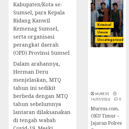
Kabupaten/Kota se-
Sumsel, para Kepala
Bidang Kanwil
Kriminal
Kemenag Sumsel,
Umum
serta organisasi
Uncategorized
perangkat daerah
(OPD) Provinsi Sumsel
Polres OKUT
Gagalkan
Dalam arahannya,
Pengiriman
Herman Deru
368 Ton
menjelaskan, MTQ
Batubara
Ilegal
tahun ini sedikit
MUREXS
berbeda dengan MTQ
14/07/2026
0
tahun sebelumnya
Murexs.com,
lantaran dilaksanakan
OKU Timur –
di tengah wabah
Jajaran Polres
Covid-19. Meski