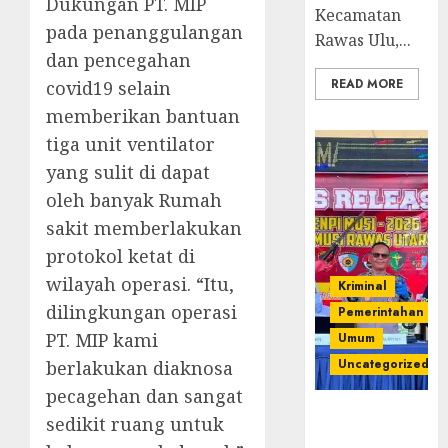
Dukungan PT. MIP
Kecamatan
pada penanggulangan
Rawas Ulu,...
dan pencegahan
READ MORE
covid19 selain
memberikan bantuan
tiga unit ventilator
yang sulit di dapat
oleh banyak Rumah
sakit memberlakukan
protokol ketat di
wilayah operasi. “Itu,
Kriminal
dilingkungan operasi
Pemerintahan
PT. MIP kami
Umum
Uncategorized
berlakukan diaknosa
pecagehan dan sangat
Operasi
sedikit ruang untuk
Senpi musi