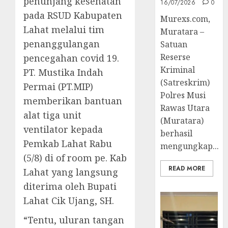
penunjang kesehatan
16/07/2026
0
pada RSUD Kabupaten
Murexs.com,
Lahat melalui tim
Muratara –
penanggulangan
Satuan
Reserse
pencegahan covid 19.
Kriminal
PT. Mustika Indah
(Satreskrim)
Permai (PT.MIP)
Polres Musi
memberikan bantuan
Rawas Utara
alat tiga unit
(Muratara)
ventilator kepada
berhasil
Pemkab Lahat Rabu
mengungkap...
(5/8) di of room pe. Kab
READ MORE
Lahat yang langsung
diterima oleh Bupati
Lahat Cik Ujang, SH.
“Tentu, uluran tangan