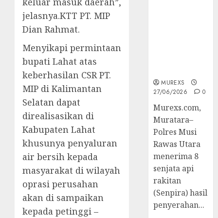
keluar masuk daerah”,
2026,Polres
jelasnya.KTT PT. MIP
Muratara
Berhasil
Dian Rahmat.
Ungkap
Menyikapi permintaan
Kejahatan
Senjata Api
bupati Lahat atas
Ilegal
keberhasilan CSR PT.
MUREXS
MIP di Kalimantan
27/06/2026
0
Selatan dapat
Murexs.com,
direalisasikan di
Muratara–
Kabupaten Lahat
Polres Musi
khusunya penyaluran
Rawas Utara
air bersih kepada
menerima 8
senjata api
masyarakat di wilayah
rakitan
oprasi perusahan
(Senpira) hasil
akan di sampaikan
penyerahan...
kepada petinggi –