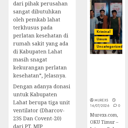
dari pihak perusahan
sangat dibutuhkan
oleh pemkab lahat
terkhusus pada
Kriminal
perlatan kesehatan di
Umum
rumah sakit yang ada
Uncategorized
di Kabupaten Lahat
masih snagat
Polres OKUT
kekurangan perlatan
Gagalkan
Pengiriman
kesehatan”, Jelasnya.
368 Ton
Dengan adanya donasi
Batubara
Ilegal
untuk Kabupaten
MUREXS
Lahat berupa tiga unit
14/07/2026
0
ventilator (Dharcov-
Murexs.com,
23S Dan Covent-20)
OKU Timur –
dari PT. MIP