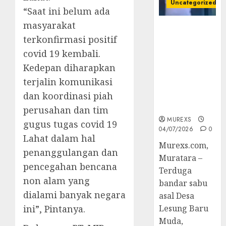
Uncategorized
“Saat ini belum ada
masyarakat
Bandar Sabu
terkonfirmasi positif
Asal Rawas
Ulu Musi
covid 19 kembali.
Rawas Utara
Kedepan diharapkan
Di Sergap Set
terjalin komunikasi
Res Narkoba
dan koordinasi piah
Polres
Muratara
perusahan dan tim
MUREXS
gugus tugas covid 19
04/07/2026
0
Lahat dalam hal
Murexs.com,
penanggulangan dan
Muratara –
pencegahan bencana
Terduga
non alam yang
bandar sabu
dialami banyak negara
asal Desa
ini”, Pintanya.
Lesung Baru
Muda,