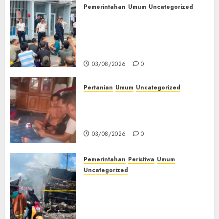
Pemerintahan
Umum
Uncategorized
‎Lapas Empat Lawang Berikan
Pengarahan WBP, Tekankan
Keamanan, Kebersihan dan
Kesehatan‎
03/08/2026
0
Pertanian
Umum
Uncategorized
Lagi Menyadap Karet Dua
Petani Asal Desa Lesung Batu
Muda Diserang Beruang Liar
03/08/2026
0
Pemerintahan
Peristiwa
Umum
Uncategorized
Direktur Dan Pemilik Truk
Tangki Ditetapkan Sebagai
Tersangka Atas Kecelakaan
Bus ALS yang Tewaskan 19