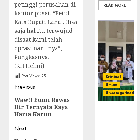
petinggi perusahan di
READ MORE
kantor pusat. “Betul
Kata Bupati Lahat. Bisa
saja hal itu terwujud
disaat kami telah
oprasi nantinya”,
Pungkasnya.
(KH.Helmi)
Post Views:
95
Kriminal
Post
Umum
Previous
Uncategorized
navigation
Previous
Waw!! Bumi Rawas
Ilir Ternyata Kaya
post:
‎Kejari Empat
Harta Karun
Lawang
Musnahkan
Next
Barang Bukti
45 Perkara