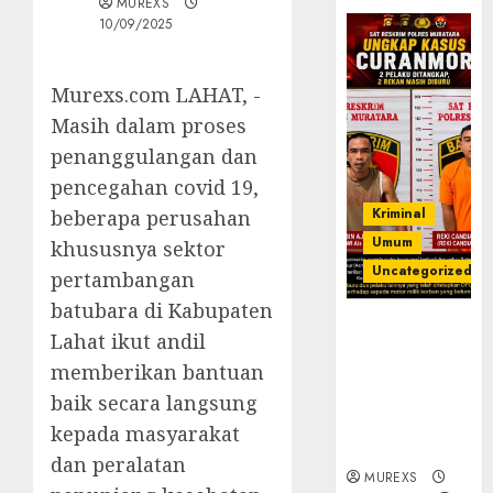
MUREXS
10/09/2025
Murexs.com LAHAT, -
Masih dalam proses
penanggulangan dan
pencegahan covid 19,
Kriminal
beberapa perusahan
Umum
khususnya sektor
Uncategorized
pertambangan
batubara di Kabupaten
Kasatreskrim
Lahat ikut andil
Polres
memberikan bantuan
Muratara
ungkap Dua
baik secara langsung
Pelaku
kepada masyarakat
Curanmor
dan peralatan
MUREXS