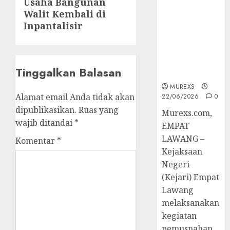
Next
Usaha Bangunan
Berkekuatan
Walit Kembali di
post:
Hukum
Inpantalisir
Tetap,
Tegaskan
Komitmen
Penegakan
Tinggalkan Balasan
Hukum‎
MUREXS
Alamat email Anda tidak akan
22/06/2026
0
dipublikasikan.
Ruas yang
‎Murexs.com,
wajib ditandai
*
EMPAT
LAWANG –
Komentar
*
Kejaksaan
Negeri
(Kejari) Empat
Lawang
melaksanakan
kegiatan
pemusnahan