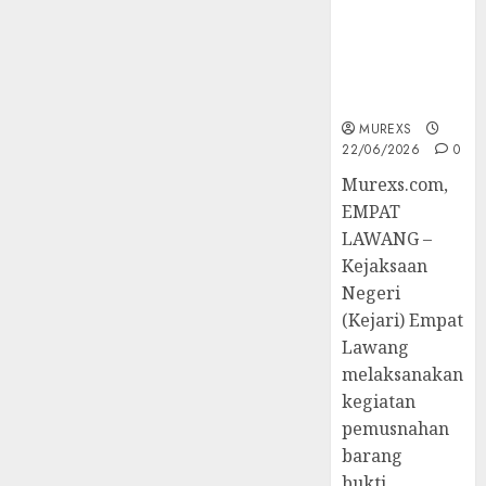
Tetap,
Tekankan
Tegaskan
Keamanan,
Komitmen
Kebersihan
Penegakan
dan
Hukum‎
Kesehatan‎
MUREXS
22/06/2026
0
03/08/2026
0
‎Murexs.com,
EMPAT
LAWANG –
Kejaksaan
Negeri
(Kejari) Empat
Lawang
melaksanakan
kegiatan
pemusnahan
barang
bukti...