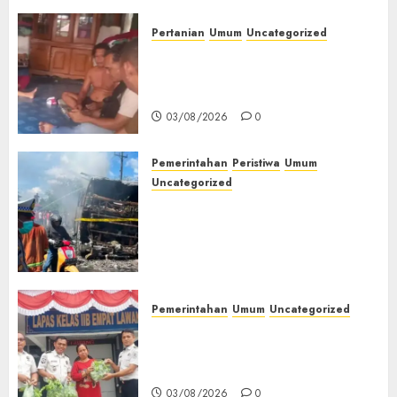
Pertanian
Umum
Uncategorized
Lagi Menyadap Karet Dua
Petani Asal Desa Lesung Batu
Muda Diserang Beruang Liar
03/08/2026
0
Pemerintahan
Peristiwa
Umum
Uncategorized
Direktur Dan Pemilik Truk
Tangki Ditetapkan Sebagai
Tersangka Atas Kecelakaan
Bus ALS yang Tewaskan 19
Orang
03/08/2026
0
Pemerintahan
Umum
Uncategorized
‎Panen Sayuran Organik,
Lapas Empat Lawang Dorong
Kemandirian Warga Binaan
03/08/2026
0