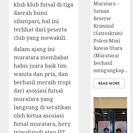
Muratara –
klub klub futsal di tiga
Satuan
daerah bumi
Reserse
silampari, hal ini
Kriminal
terlihat dari peserta
(Satreskrim)
club yang mewakili.
Polres Musi
Rawas Utara
dalam ajang ini
(Muratara)
muratara membabat
berhasil
habis juara baik tim
mengungkap...
wanita dan pria, dan
berhasil meraih tropi
READ MORE
dari asosiasi futsal
muratara yang
langsung di serahkan
oleh ketua asosiasi
futsal muratara, hery
triwahyudi atau HT