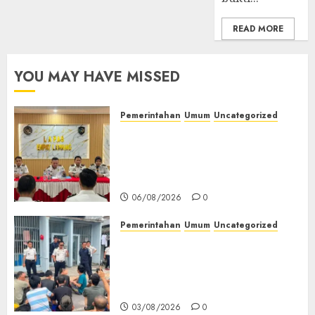
READ MORE
YOU MAY HAVE MISSED
Pemerintahan
Umum
Uncategorized
‎Lapas Empat Lawang
Matangkan Persiapan
Peringatan HUT ke-81
Kemerdekaan RI‎
06/08/2026
0
Pemerintahan
Umum
Uncategorized
‎Lapas Empat Lawang Berikan
Pengarahan WBP, Tekankan
Keamanan, Kebersihan dan
Kesehatan‎
03/08/2026
0