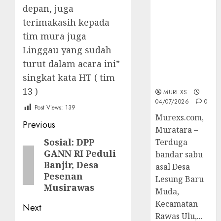
Bandar Sabu
depan, juga
Asal Rawas
terimakasih kepada
Ulu Musi
tim mura juga
Rawas Utara
Di Sergap Set
Linggau yang sudah
Res Narkoba
turut dalam acara ini”
Polres
singkat kata HT ( tim
Muratara
13 )
MUREXS
04/07/2026
0
Post Views:
139
Murexs.com,
Post
Previous
Muratara –
navigation
Sosial: DPP
Previous
Terduga
GANN RI Peduli
bandar sabu
post:
Banjir, Desa
asal Desa
Pesenan
Lesung Baru
Musirawas
Muda,
Kecamatan
Next
Rawas Ulu,...