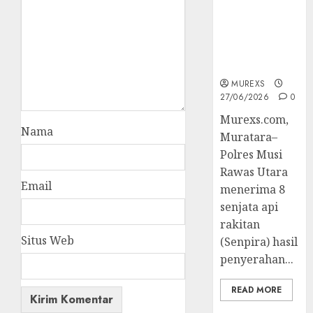
Berhasil
Ungkap
Kejahatan
Senjata Api
Ilegal
MUREXS
27/06/2026
0
Murexs.com,
Nama
Muratara–
Polres Musi
Rawas Utara
Email
menerima 8
senjata api
rakitan
Situs Web
(Senpira) hasil
penyerahan...
READ MORE