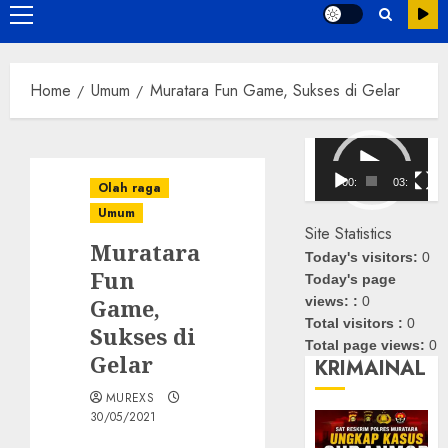
Primary
Menu
Home
Umum
Muratara Fun Game, Sukses di Gelar
Pemutar
Video
00:00
03:08
Olah raga
Umum
Site Statistics
Muratara
Today's visitors:
0
Fun
Today's page
Game,
views: :
0
Total visitors :
0
Sukses di
Total page views:
0
Gelar
KRIMAINAL
MUREXS
30/05/2021