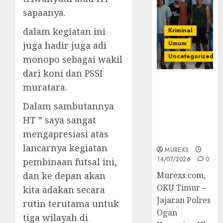
sapaanya.
dalam kegiatan ini
Kriminal
Umum
juga hadir juga adi
Uncategorized
monopo sebagai wakil
dari koni dan PSSI
Polres OKUT
muratara.
Gagalkan
Pengiriman
Dalam sambutannya
368 Ton
HT ” saya sangat
Batubara
mengapresiasi atas
Ilegal
lancarnya kegiatan
MUREXS
14/07/2026
0
pembinaan futsal ini,
dan ke depan akan
Murexs.com,
OKU Timur –
kita adakan secara
Jajaran Polres
rutin terutama untuk
Ogan
tiga wilayah di