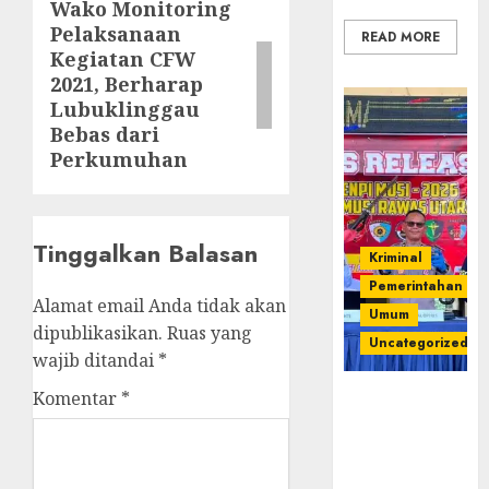
Wako Monitoring
Next
Pelaksanaan
post:
READ MORE
Kegiatan CFW
2021, Berharap
Lubuklinggau
Bebas dari
Perkumuhan
Tinggalkan Balasan
Kriminal
Pemerintahan
Alamat email Anda tidak akan
Umum
dipublikasikan.
Ruas yang
Uncategorized
wajib ditandai
*
Komentar
*
Operasi
Senpi musi
2026,Polres
Muratara