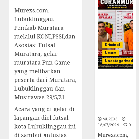
Murexs.com,
Lubuklinggau,
Pemkab Muratara
melalui KONI,PSSI,dan
Asosiasi Futsal
Kriminal
Muratara, gelar
Umum
Uncategorized
muratara Fun Game
yang melibatkan
Kasatreskrim
peserta dari Muratara,
Polres
Lubuklinggau dan
Muratara
Musirawas 29/5/21
ungkap Dua
Pelaku
Acara yang di gelar di
Curanmor
lapangan diel futsal
MUREXS
16/07/2026
0
kota Lubuklinggau ini
di sambut antusias
Murexs.com,