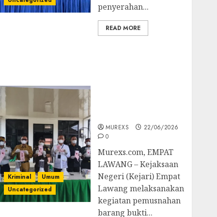
Uncategorized
penyerahan...
READ MORE
‎Kejari Empat Lawang
Musnahkan Barang
Bukti 45 Perkara
Berkekuatan Hukum
Tetap, Tegaskan
Komitmen Penegakan
Hukum‎
MUREXS
22/06/2026
0
‎Murexs.com, EMPAT
LAWANG – Kejaksaan
Negeri (Kejari) Empat
Kriminal
Umum
Lawang melaksanakan
Uncategorized
kegiatan pemusnahan
barang bukti...