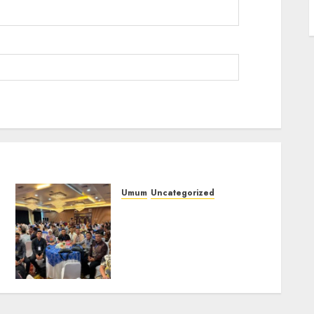
Umum
Uncategorized
Tingkatkan
Profesionalisme,
i
Wakapolres Polres
Muratara Ikuti Training
of Trainer (TOT) AI Aman
dan Bertanggung Jawab
07/08/2026
0