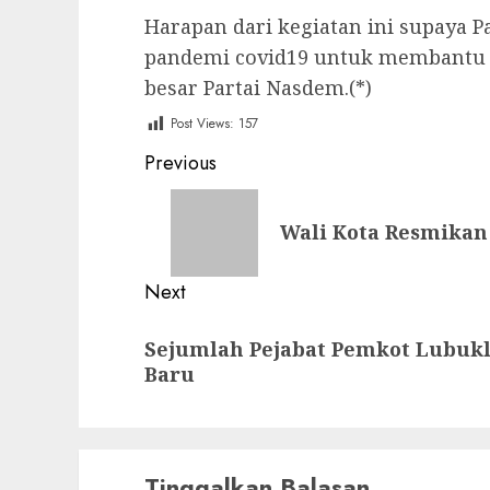
Harapan dari kegiatan ini supaya P
pandemi covid19 untuk membantu 
besar Partai Nasdem.(*)
Post Views:
157
Post
Previous
navigation
Previous
Wali Kota Resmikan 
post:
Next
Next
Sejumlah Pejabat Pemkot Lubuk
post:
Baru
Tinggalkan Balasan