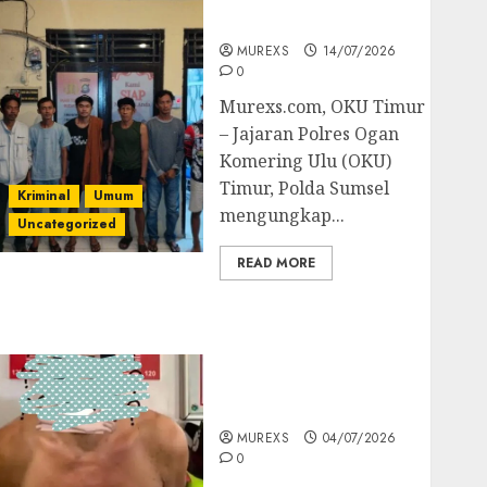
Batubara Ilegal
MUREXS
14/07/2026
0
Murexs.com, OKU Timur
– Jajaran Polres Ogan
Komering Ulu (OKU)
Timur, Polda Sumsel
Kriminal
Umum
mengungkap...
Uncategorized
READ MORE
Bandar Sabu Asal
Rawas Ulu Musi Rawas
Utara Di Sergap Set
Res Narkoba Polres
Muratara
MUREXS
04/07/2026
0