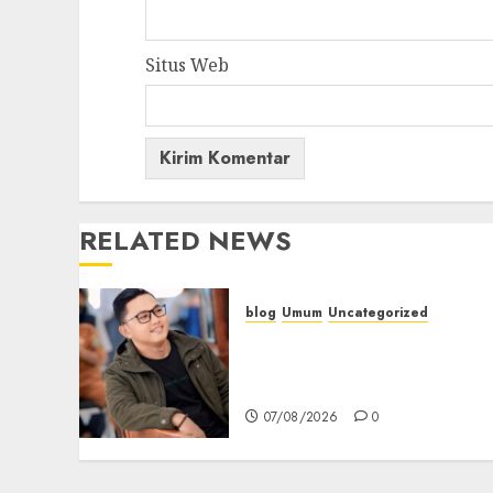
Situs Web
RELATED NEWS
blog
Umum
Uncategorized
Tampu Bolon: Semula
Bersua Setia, Retak Kaca d
Bibir Jendela
07/08/2026
0