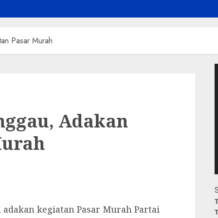
tan Pasar Murah
P
V
nggau, Adakan
Murah
S
T
 adakan kegiatan Pasar Murah Partai
T