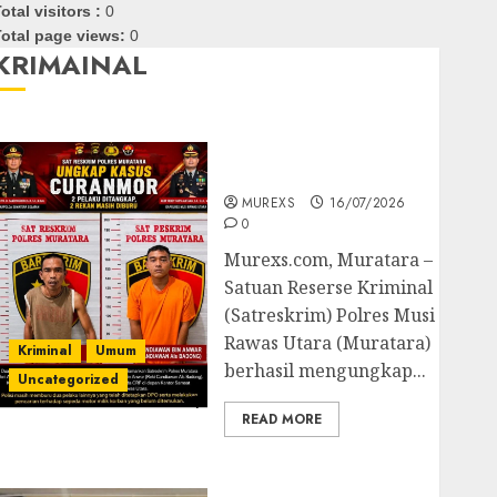
otal visitors :
0
otal page views:
0
KRIMAINAL
Kasatreskrim Polres
Muratara ungkap Dua
Pelaku Curanmor
MUREXS
16/07/2026
0
Murexs.com, Muratara –
Satuan Reserse Kriminal
(Satreskrim) Polres Musi
Rawas Utara (Muratara)
Kriminal
Umum
berhasil mengungkap...
Uncategorized
READ MORE
Polres OKUT Gagalkan
Pengiriman 368 Ton