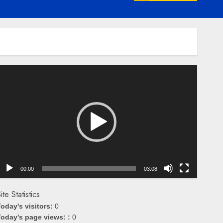
emutar
ideo
00:00
03:08
ite Statistics
oday's visitors:
0
oday's page views: :
0