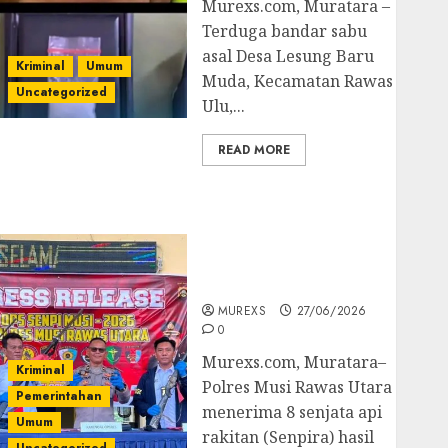
Murexs.com, Muratara –
Terduga bandar sabu
asal Desa Lesung Baru
Kriminal
Umum
Muda, Kecamatan Rawas
Uncategorized
Ulu,...
READ MORE
Operasi Senpi musi
2026,Polres Muratara
Berhasil Ungkap
Kejahatan Senjata Api
Ilegal
MUREXS
27/06/2026
0
Murexs.com, Muratara–
Kriminal
Polres Musi Rawas Utara
Pemerintahan
menerima 8 senjata api
Umum
rakitan (Senpira) hasil