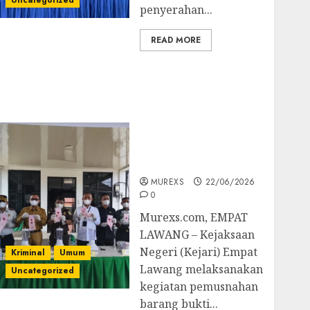
Uncategorized
penyerahan...
READ MORE
‎Kejari Empat Lawang
Musnahkan Barang
Bukti 45 Perkara
Berkekuatan Hukum
Tetap, Tegaskan
Komitmen Penegakan
Hukum‎
MUREXS
22/06/2026
0
‎Murexs.com, EMPAT
LAWANG – Kejaksaan
Negeri (Kejari) Empat
Kriminal
Umum
Lawang melaksanakan
Uncategorized
kegiatan pemusnahan
barang bukti...