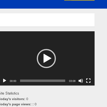
emutar
ideo
00:00
03:08
ite Statistics
oday's visitors:
0
oday's page views: :
0