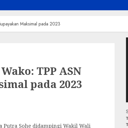
upayakan Maksimal pada 2023
P
V
 Wako: TPP ASN
imal pada 2023
S
T
T
a Putra Sohe didampingi Wakil Wali