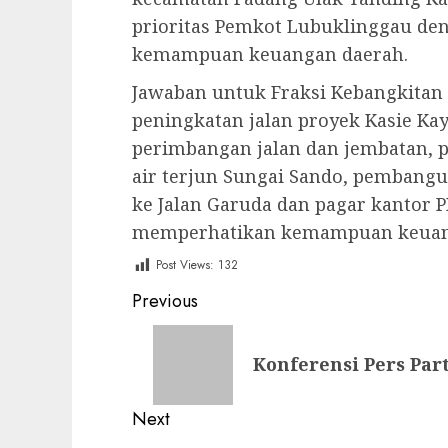
prioritas Pemkot Lubuklinggau d
kemampuan keuangan daerah.
Jawaban untuk Fraksi Kebangkitan
peningkatan jalan proyek Kasie Ka
perimbangan jalan dan jembatan,
air terjun Sungai Sando, pembangu
ke Jalan Garuda dan pagar kantor 
memperhatikan kemampuan keuan
Post Views:
132
Post
Previous
navigation
Previous
Konferensi Pers Par
post:
Next