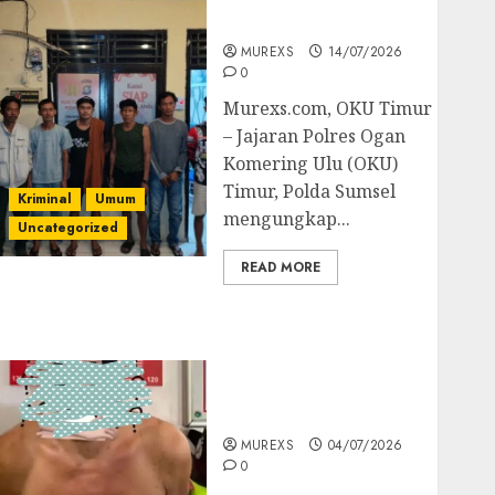
Batubara Ilegal
MUREXS
14/07/2026
0
Murexs.com, OKU Timur
– Jajaran Polres Ogan
Komering Ulu (OKU)
Timur, Polda Sumsel
Kriminal
Umum
mengungkap...
Uncategorized
READ MORE
Bandar Sabu Asal
Rawas Ulu Musi Rawas
Utara Di Sergap Set
Res Narkoba Polres
Muratara
MUREXS
04/07/2026
0