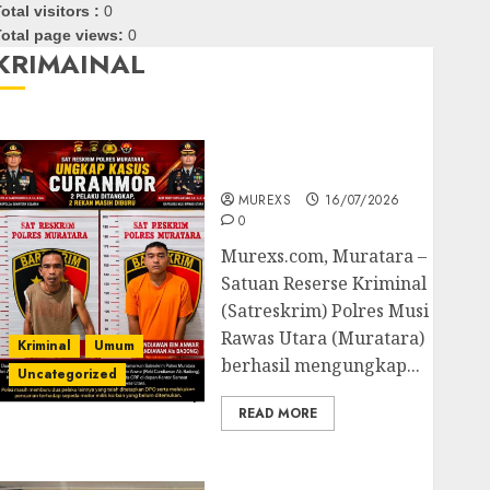
otal visitors :
0
otal page views:
0
KRIMAINAL
Kasatreskrim Polres
Muratara ungkap Dua
Pelaku Curanmor
MUREXS
16/07/2026
0
Murexs.com, Muratara –
Satuan Reserse Kriminal
(Satreskrim) Polres Musi
Rawas Utara (Muratara)
Kriminal
Umum
berhasil mengungkap...
Uncategorized
READ MORE
Polres OKUT Gagalkan
Pengiriman 368 Ton