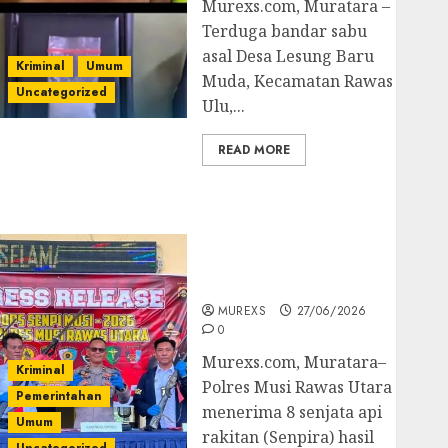
Murexs.com, Muratara –
Terduga bandar sabu
asal Desa Lesung Baru
Kriminal
Umum
Muda, Kecamatan Rawas
Uncategorized
Ulu,...
READ MORE
Operasi Senpi musi
2026,Polres Muratara
Berhasil Ungkap
Kejahatan Senjata Api
Ilegal
MUREXS
27/06/2026
0
Murexs.com, Muratara–
Kriminal
Polres Musi Rawas Utara
Pemerintahan
menerima 8 senjata api
Umum
rakitan (Senpira) hasil