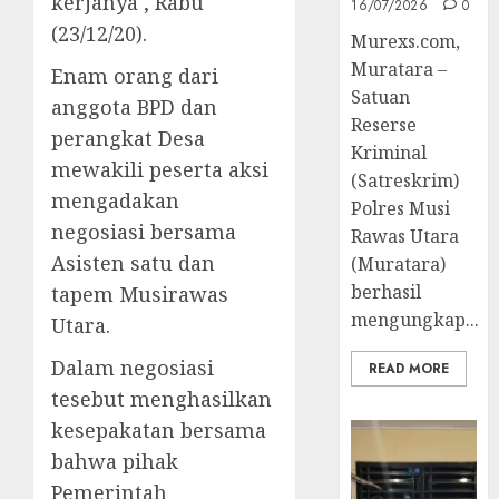
kerjanya , Rabu
16/07/2026
0
(23/12/20).
Murexs.com,
Muratara –
Enam orang dari
Satuan
anggota BPD dan
Reserse
perangkat Desa
Kriminal
mewakili peserta aksi
(Satreskrim)
mengadakan
Polres Musi
negosiasi bersama
Rawas Utara
Asisten satu dan
(Muratara)
berhasil
tapem Musirawas
mengungkap...
Utara.
Dalam negosiasi
READ MORE
tesebut menghasilkan
kesepakatan bersama
bahwa pihak
Pemerintah