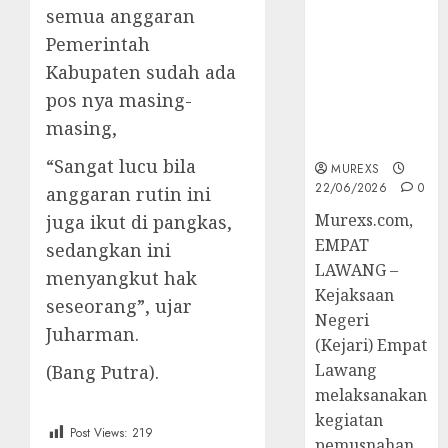
Berkekuatan
semua anggaran
Hukum
Pemerintah
Tetap,
Kabupaten sudah ada
Tegaskan
pos nya masing-
Komitmen
Penegakan
masing,
Hukum‎
“Sangat lucu bila
MUREXS
22/06/2026
0
anggaran rutin ini
‎Murexs.com,
juga ikut di pangkas,
EMPAT
sedangkan ini
LAWANG –
menyangkut hak
Kejaksaan
seseorang”, ujar
Negeri
Juharman.
(Kejari) Empat
Lawang
(Bang Putra).
melaksanakan
kegiatan
Post Views:
219
pemusnahan