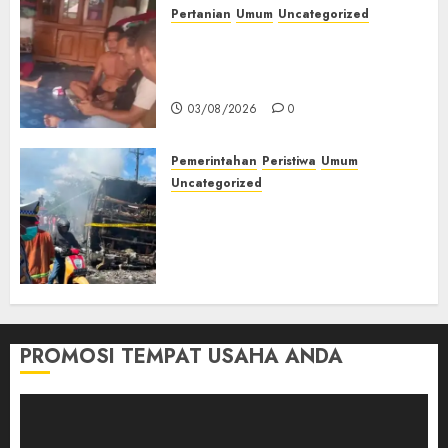
Pertanian
Umum
Uncategorized
Lagi Menyadap Karet Dua
Petani Asal Desa Lesung Batu
Muda Diserang Beruang Liar
03/08/2026
0
Pemerintahan
Peristiwa
Umum
Uncategorized
Direktur Dan Pemilik Truk
Tangki Ditetapkan Sebagai
Tersangka Atas Kecelakaan
Bus ALS yang Tewaskan 19
Orang
03/08/2026
0
PROMOSI TEMPAT USAHA ANDA
Pemutar
Video