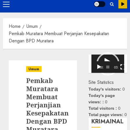
Primary
Menu
Home
Umum
Pemkab Muratara Membuat Perjanjian Kesepakatan
Dengan BPD Muratara
Pemutar
Video
00:00
03:08
Umum
Pemkab
Site Statistics
Muratara
Today's visitors:
0
Membuat
Today's page
views: :
0
Perjanjian
Total visitors :
0
Kesepakatan
Total page views:
0
Dengan BPD
KRIMAINAL
Muratara