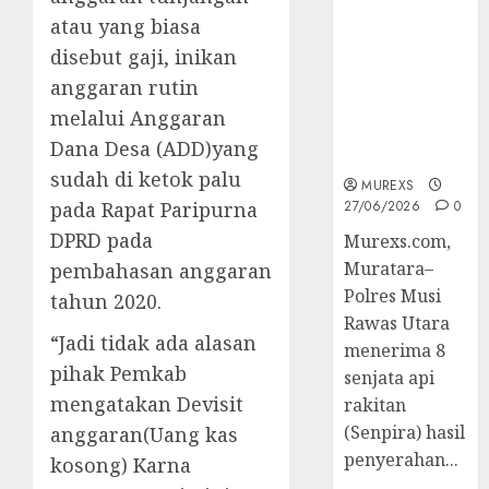
2026,Polres
atau yang biasa
Muratara
disebut gaji, inikan
Berhasil
Ungkap
anggaran rutin
Kejahatan
melalui Anggaran
Senjata Api
Dana Desa (ADD)yang
Ilegal
sudah di ketok palu
MUREXS
pada Rapat Paripurna
27/06/2026
0
DPRD pada
Murexs.com,
Muratara–
pembahasan anggaran
Polres Musi
tahun 2020.
Rawas Utara
“Jadi tidak ada alasan
menerima 8
pihak Pemkab
senjata api
mengatakan Devisit
rakitan
(Senpira) hasil
anggaran(Uang kas
penyerahan...
kosong) Karna