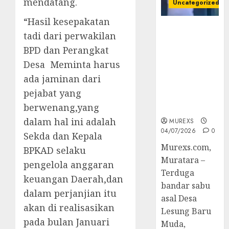
mendatang.
Uncategorized
“Hasil kesepakatan
Bandar Sabu
tadi dari perwakilan
Asal Rawas
BPD dan Perangkat
Ulu Musi
Rawas Utara
Desa Meminta harus
Di Sergap Set
ada jaminan dari
Res Narkoba
pejabat yang
Polres
berwenang,yang
Muratara
dalam hal ini adalah
MUREXS
04/07/2026
0
Sekda dan Kepala
Murexs.com,
BPKAD selaku
Muratara –
pengelola anggaran
Terduga
keuangan Daerah,dan
bandar sabu
dalam perjanjian itu
asal Desa
akan di realisasikan
Lesung Baru
pada bulan Januari
Muda,