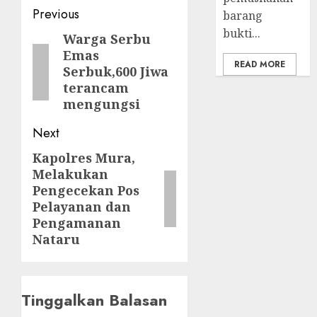
Post
Previous
barang
bukti...
navigation
Warga Serbu
Previous
Emas
post:
READ MORE
Serbuk,600 Jiwa
terancam
mengungsi
Next
Kapolres Mura,
Next
Melakukan
post:
Pengecekan Pos
Pelayanan dan
Pengamanan
Nataru
Tinggalkan Balasan