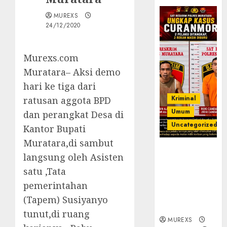
MUREXS
24/12/2020
Murexs.com
Muratara– Aksi demo
hari ke tiga dari
Kriminal
ratusan aggota BPD
Umum
dan perangkat Desa di
Uncategorized
Kantor Bupati
Muratara,di sambut
Kasatreskrim
langsung oleh Asisten
Polres
satu ,Tata
Muratara
ungkap Dua
pemerintahan
Pelaku
(Tapem) Susiyanyo
Curanmor
tunut,di ruang
MUREXS