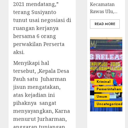
2021 mendatang,”
Kecamatan
Rawas Ulu,...
terang Susiyanto
tunut usai negosiasi di
READ MORE
ruangan kerjanya
bersama 6 orang
perwakilan Perserta
aksi.
Menyikapi hal
tersebut, ,Kepala Desa
Pauh satu Juharman
Kriminal
jisun mengatakan,
Pemerintahan
atas kejadian ini
Umum
pihaknya sangat
Uncategorized
menyayangkan, Karna
menurut Jurharman,
Operasi
Senpi musi
anggaran tunjangan