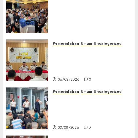
Tingkatkan Profesionalisme,
Wakapolres Polres Muratara
Ikuti Training of Trainer
(TOT) AI Aman dan
Bertanggung Jawab
07/08/2026
0
Pemerintahan
Umum
Uncategorized
‎Lapas Empat Lawang
Matangkan Persiapan
Peringatan HUT ke-81
Kemerdekaan RI‎
06/08/2026
0
Pemerintahan
Umum
Uncategorized
‎Lapas Empat Lawang Berikan
Pengarahan WBP, Tekankan
Keamanan, Kebersihan dan
Kesehatan‎
03/08/2026
0