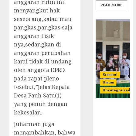
anggaran rutin ini
READ MORE
menyangkut hak
seseorang,kalau mau
pangkas,pangkas saja
anggaran Fisik
nya,sedangkan di
anggaran perubahan
kami tidak di undang
oleh anggota DPRD
Kriminal
pada rapat pleno
Umum
tesebut,”Jelas Kepala
Uncategorized
Desa Pauh Satu(1)
yang penuh dengan
‎Kejari Empat
kekesalan.
Lawang
Musnahkan
Juharman juga
Barang Bukti
menambahkan, bahwa
45 Perkara