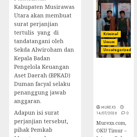
Kabupaten Musirawas
Utara akan membuat
surat perjanjian
tertulis yang di
Kriminal
tandatangani oleh
Umum
Sekda Alwiroham dan
Uncategorized
Kepala Badan
Polres OKUT
Pengelola Keuangan
Gagalkan
Aset Daerah (BPKAD)
Pengiriman
Duman facyal selaku
368 Ton
penanggung jawab
Batubara
Ilegal
anggaran.
MUREXS
Adapun isi surat
14/07/2026
0
perjanjian tersebut,
Murexs.com,
pihak Pemkab
OKU Timur –