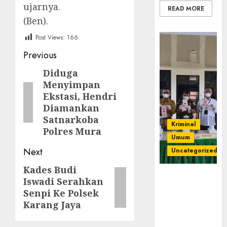
ujarnya.
READ MORE
(Ben).
Post Views:
166
Post
Previous
navigation
Diduga
Previous
Menyimpan
post:
Ekstasi, Hendri
Diamankan
Satnarkoba
Kriminal
Polres Mura
Umum
Next
Uncategorized
Kades Budi
Next
‎Kejari Empat
Iswadi Serahkan
post:
Lawang
Senpi Ke Polsek
Musnahkan
Karang Jaya
Barang Bukti
45 Perkara