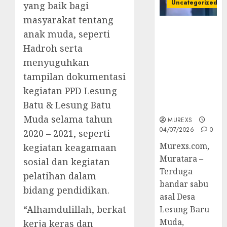
Uncategorized
yang baik bagi
masyarakat tentang
Bandar Sabu
anak muda, seperti
Asal Rawas
Hadroh serta
Ulu Musi
menyuguhkan
Rawas Utara
Di Sergap Set
tampilan dokumentasi
Res Narkoba
kegiatan PPD Lesung
Polres
Batu & Lesung Batu
Muratara
Muda selama tahun
MUREXS
04/07/2026
0
2020 – 2021, seperti
Murexs.com,
kegiatan keagamaan
Muratara –
sosial dan kegiatan
Terduga
pelatihan dalam
bandar sabu
bidang pendidikan.
asal Desa
“Alhamdulillah, berkat
Lesung Baru
Muda,
kerja keras dan