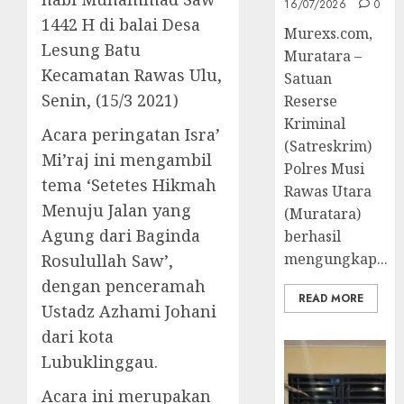
16/07/2026
0
1442 H di balai Desa
Murexs.com,
Lesung Batu
Muratara –
Kecamatan Rawas Ulu,
Satuan
Senin, (15/3 2021)
Reserse
Kriminal
Acara peringatan Isra’
(Satreskrim)
Mi’raj ini mengambil
Polres Musi
tema ‘Setetes Hikmah
Rawas Utara
Menuju Jalan yang
(Muratara)
Agung dari Baginda
berhasil
mengungkap...
Rosulullah Saw’,
dengan penceramah
READ MORE
Ustadz Azhami Johani
dari kota
Lubuklinggau.
Acara ini merupakan