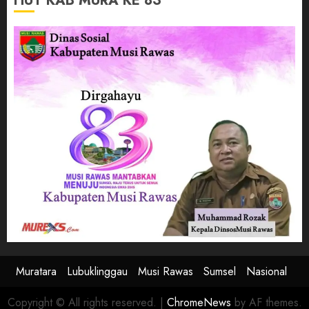
HUT KAB MURA KE 83
Muratara
Lubuklinggau
Musi Rawas
Sumsel
Nasional
Copyright © All rights reserved.
|
ChromeNews
by AF themes.