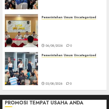
(TOT) AI Aman dan
Bertanggung Jawab
07/08/2026
0
Pemerintahan
Umum
Uncategorized
‎Lapas Empat Lawang
Matangkan Persiapan
Peringatan HUT ke-81
Kemerdekaan RI‎
06/08/2026
0
Pemerintahan
Umum
Uncategorized
‎Lapas Empat Lawang Berikan
Pengarahan WBP, Tekankan
Keamanan, Kebersihan dan
Kesehatan‎
03/08/2026
0
PROMOSI TEMPAT USAHA ANDA