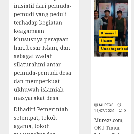
inisiatif dari pemuda-
pemudi yang peduli
terhadap kegiatan
keagamaan
Kriminal
khususnya perayaan
Umum
hari besar Islam, dan
Uncategorized
sebagai wadah
silaturahmi antar
Polres OKUT
Gagalkan
pemuda-pemudi desa
Pengiriman
dan memperkuat
368 Ton
ukhuwah islamiah
Batubara
Ilegal
masyarakat desa.
MUREXS
Dihadiri Pemerintah
14/07/2026
0
setempat, tokoh
Murexs.com,
agama, tokoh
OKU Timur –