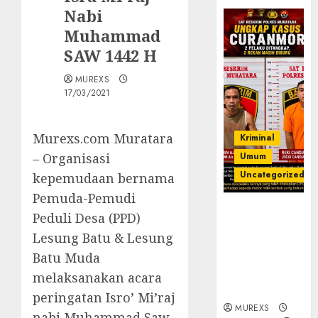
Nabi
Muhammad
SAW 1442 H
MUREXS
17/03/2021
Murexs.com Muratara
Kriminal
– Organisasi
Umum
Uncategorized
kepemudaan bernama
Pemuda-Pemudi
Kasatreskrim
Peduli Desa (PPD)
Polres
Lesung Batu & Lesung
Muratara
Batu Muda
ungkap Dua
Pelaku
melaksanakan acara
Curanmor
peringatan Isro’ Mi’raj
MUREXS
nabi Muhammad Saw