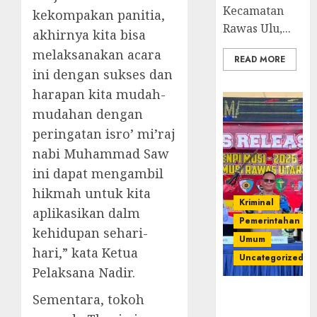
Kecamatan
kekompakan panitia,
Rawas Ulu,...
akhirnya kita bisa
melaksanakan acara
READ MORE
ini dengan sukses dan
harapan kita mudah-
mudahan dengan
peringatan isro’ mi’raj
nabi Muhammad Saw
ini dapat mengambil
hikmah untuk kita
Kriminal
aplikasikan dalm
Pemerintahan
kehidupan sehari-
Umum
hari,” kata Ketua
Uncategorized
Pelaksana Nadir.
Operasi
Sementara, tokoh
Senpi musi