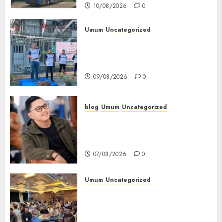
10/08/2026
0
Umum
Uncategorized
‎Sambut HUT RI ke-81, Lapas
Empat Lawang Gelar Pekan
Olahraga
09/08/2026
0
blog
Umum
Uncategorized
Tampu Bolon: Semula Bersua
Setia, Retak Kaca di Bibir
Jendela
07/08/2026
0
Umum
Uncategorized
Tingkatkan Profesionalisme,
Wakapolres Polres Muratara
Ikuti Training of Trainer