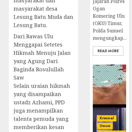
masyarakat dan
Jajaran Polres
masyarakat desa
Ogan
Komering Ulu
Lesung Batu Muda dan
(OKU) Timur,
Lesung Batu.
Polda Sumsel
Dari Rawas Ulu
mengungkap...
Menggapai Setetes
READ MORE
Hikmah Menuju Jalan
yang Agung Dari
Baginda Rosulullah
Saw
Selain uraian hikmah
yang disampaikan
ustadz Azhami, PPD
juga menampilkan
talenta pemuda yang
Kriminal
Umum
memberikan kesan