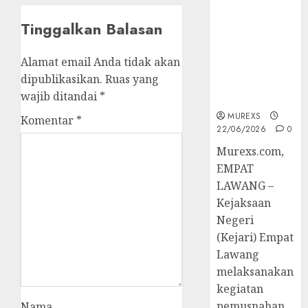
Berkekuatan
Hukum
Tinggalkan Balasan
Tetap,
Tegaskan
Alamat email Anda tidak akan
Komitmen
dipublikasikan.
Ruas yang
Penegakan
wajib ditandai
*
Hukum‎
MUREXS
Komentar
*
22/06/2026
0
‎Murexs.com,
EMPAT
LAWANG –
Kejaksaan
Negeri
(Kejari) Empat
Lawang
melaksanakan
kegiatan
pemusnahan
Nama