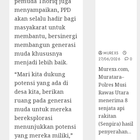
pemuda Thoriq juga
2026,Polres
menyampaikan, PPD
Muratara
Berhasil
akan selalu hadir bagi
Ungkap
masyakarat untuk
Kejahatan
membantu, bersinergi
Senjata Api
membangun generasi
Ilegal
muda khususnya
MUREXS
27/06/2026
0
menjadi lebih baik.
Murexs.com,
“Mari kita dukung
Muratara–
potensi yang ada di
Polres Musi
desa kita, berikan
Rawas Utara
ruang pada generasi
menerima 8
senjata api
muda untuk mereka
rakitan
bereksplorasi
(Senpira) hasil
menunjukkan potensi
penyerahan...
yang mereka miliki,”