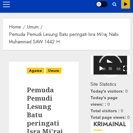
Primary
Menu
Home
Umum
Pemuda Pemudi Lesung Batu peringati Isra Mi’raj Nabi
Muhammad SAW 1442 H
Pemutar
Video
00:00
03:08
Agama
Umum
Site Statistics
Pemuda
Today's visitors:
0
Pemudi
Today's page
Lesung
views: :
0
Total visitors :
0
Batu
Total page views:
0
peringati
KRIMAINAL
Isra Mi’raj