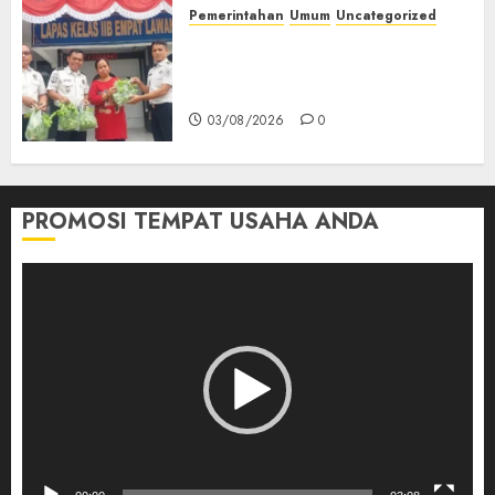
03/08/2026
0
Pemerintahan
Umum
Uncategorized
‎Panen Sayuran Organik,
Lapas Empat Lawang Dorong
Kemandirian Warga Binaan
03/08/2026
0
PROMOSI TEMPAT USAHA ANDA
Pemutar
Video