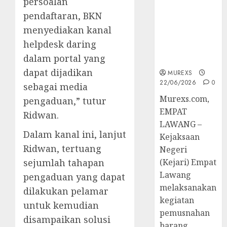
persoalan
Hukum
pendaftaran, BKN
Tetap,
Tegaskan
menyediakan kanal
Komitmen
helpdesk daring
Penegakan
dalam portal yang
Hukum‎
dapat dijadikan
MUREXS
22/06/2026
0
sebagai media
‎Murexs.com,
pengaduan,” tutur
EMPAT
Ridwan.
LAWANG –
Dalam kanal ini, lanjut
Kejaksaan
Ridwan, tertuang
Negeri
sejumlah tahapan
(Kejari) Empat
Lawang
pengaduan yang dapat
melaksanakan
dilakukan pelamar
kegiatan
untuk kemudian
pemusnahan
disampaikan solusi
barang