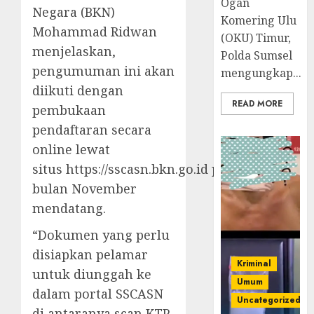
Ogan
Negara (BKN)
Komering Ulu
Mohammad Ridwan
(OKU) Timur,
menjelaskan,
Polda Sumsel
pengumuman ini akan
mengungkap...
diikuti dengan
READ MORE
pembukaan
pendaftaran secara
online lewat
situs https://sscasn.bkn.go.id pada
bulan November
mendatang.
“Dokumen yang perlu
disiapkan pelamar
Kriminal
untuk diunggah ke
Umum
dalam portal SSCASN
Uncategorized
di antaranya scan KTP