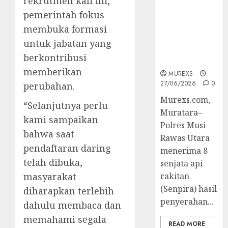
rekrutmen kali ini,
Muratara
pemerintah fokus
Berhasil
Ungkap
membuka formasi
Kejahatan
untuk jabatan yang
Senjata Api
berkontribusi
Ilegal
memberikan
MUREXS
27/06/2026
0
perubahan.
Murexs.com,
“Selanjutnya perlu
Muratara–
kami sampaikan
Polres Musi
bahwa saat
Rawas Utara
pendaftaran daring
menerima 8
telah dibuka,
senjata api
masyarakat
rakitan
(Senpira) hasil
diharapkan terlebih
penyerahan...
dahulu membaca dan
memahami segala
READ MORE