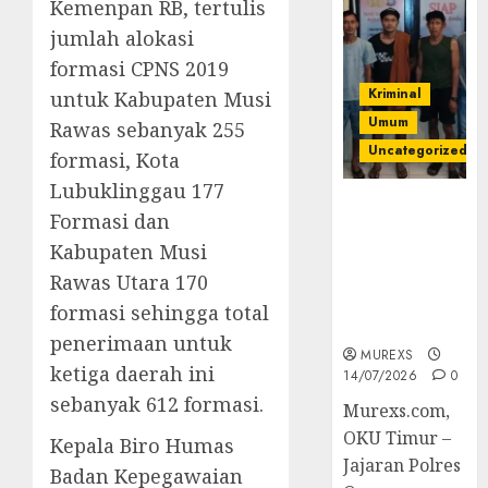
Kemenpan RB, tertulis
jumlah alokasi
formasi CPNS 2019
Kriminal
untuk Kabupaten Musi
Umum
Rawas sebanyak 255
Uncategorized
formasi, Kota
Lubuklinggau 177
Polres OKUT
Formasi dan
Gagalkan
Kabupaten Musi
Pengiriman
368 Ton
Rawas Utara 170
Batubara
formasi sehingga total
Ilegal
penerimaan untuk
MUREXS
ketiga daerah ini
14/07/2026
0
sebanyak 612 formasi.
Murexs.com,
OKU Timur –
Kepala Biro Humas
Jajaran Polres
Badan Kepegawaian