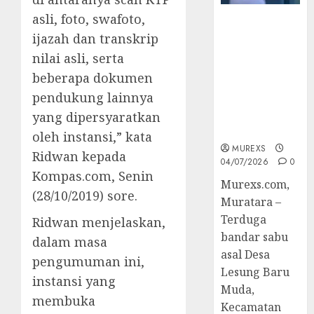
asli, foto, swafoto,
Bandar Sabu
ijazah dan transkrip
Asal Rawas
Ulu Musi
nilai asli, serta
Rawas Utara
beberapa dokumen
Di Sergap Set
pendukung lainnya
Res Narkoba
Polres
yang dipersyaratkan
Muratara
oleh instansi,” kata
MUREXS
Ridwan kepada
04/07/2026
0
Kompas.com, Senin
Murexs.com,
(28/10/2019) sore.
Muratara –
Terduga
Ridwan menjelaskan,
bandar sabu
dalam masa
asal Desa
pengumuman ini,
Lesung Baru
instansi yang
Muda,
membuka
Kecamatan