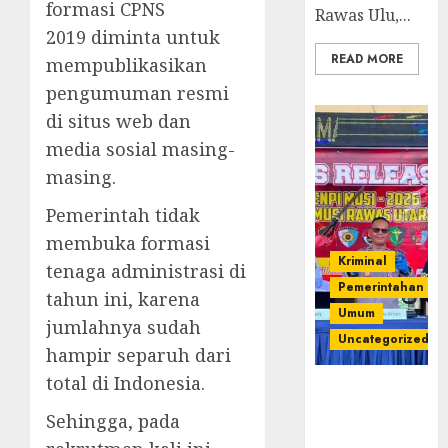
formasi CPNS
Rawas Ulu,...
2019 diminta untuk
READ MORE
mempublikasikan
pengumuman resmi
di situs web dan
media sosial masing-
masing.
Pemerintah tidak
membuka formasi
Kriminal
tenaga administrasi di
Pemerintahan
tahun ini, karena
Umum
jumlahnya sudah
Uncategorized
hampir separuh dari
total di Indonesia.
Operasi
Senpi musi
Sehingga, pada
2026,Polres