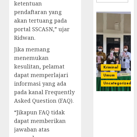
ketentuan
pendaftaran yang
akan tertuang pada
portal SSCASN,” ujar
Ridwan.
Jika memang
menemukan
kesulitan, pelamat
Kriminal
dapat memperlajari
Umum
informasi yang ada
Uncategorized
pada kanal Frequently
‎Kejari Empat
Asked Question (FAQ).
Lawang
“Jikapun FAQ tidak
Musnahkan
Barang Bukti
dapat memberikan
45 Perkara
jawaban atas
Berkekuatan