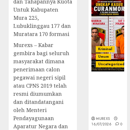
dan Tahapannya Kuota
Untuk Kabupaten
Mura 225,
Lubuklinggau 177 dan
Muratara 170 formasi
Murexs – Kabar
Kriminal
gembira bagi seluruh
Umum
masyarakat dimana
Uncategorized
penerimaan calon
pegawai negeri sipil
Kasatreskrim
atau CPNS 2019 telah
Polres
Muratara
resmi diumumkan
ungkap Dua
dan ditandatangani
Pelaku
oleh Menteri
Curanmor
Pendayagunaan
MUREXS
16/07/2026
0
Aparatur Negara dan