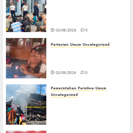
‎Lapas Empat Lawang Berikan
Pengarahan WBP, Tekankan
Keamanan, Kebersihan dan
Kesehatan‎
03/08/2026
0
Pertanian
Umum
Uncategorized
Lagi Menyadap Karet Dua
Petani Asal Desa Lesung Batu
Muda Diserang Beruang Liar
03/08/2026
0
Pemerintahan
Peristiwa
Umum
Uncategorized
Direktur Dan Pemilik Truk
Tangki Ditetapkan Sebagai
Tersangka Atas Kecelakaan
Bus ALS yang Tewaskan 19
Orang