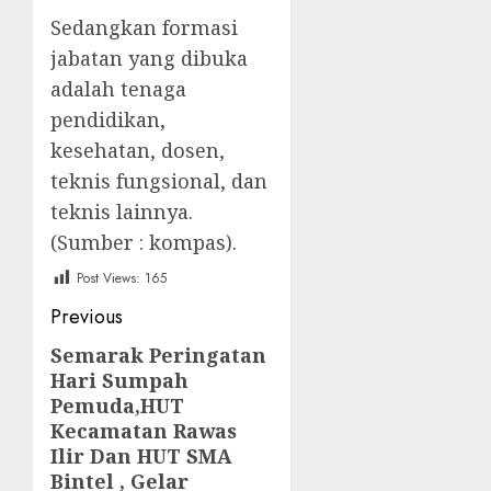
Sedangkan formasi
jabatan yang dibuka
adalah tenaga
pendidikan,
kesehatan, dosen,
teknis fungsional, dan
teknis lainnya.
(Sumber : kompas).
Post Views:
165
Post
Previous
navigation
Semarak Peringatan
Previous
Hari Sumpah
post:
Pemuda,HUT
Kecamatan Rawas
Ilir Dan HUT SMA
Bintel , Gelar