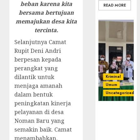
beban karena kita
READ MORE
bersama bertujuan
memajukan desa kita
tercinta.
Selanjutnya Camat
Rupit Deni Andri
berpesan kepada
perangkat yang
dilantik untuk
Kriminal
menjaga amanah
Umum
Uncategorized
dalam bentuk
peningkatan kinerja
‎Kejari Empat
pelayanan di desa
Lawang
Noman Baru yang
Musnahkan
semakin baik. Camat
Barang Bukti
45 Perkara
menambahkan,