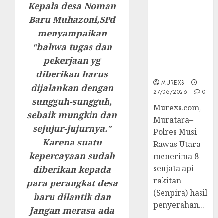
Kepala desa Noman
2026,Polres
Muratara
Baru Muhazoni,SPd
Berhasil
menyampaikan
Ungkap
“bahwa tugas dan
Kejahatan
Senjata Api
pekerjaan yg
Ilegal
diberikan harus
MUREXS
dijalankan dengan
27/06/2026
0
sungguh-sungguh,
Murexs.com,
sebaik mungkin dan
Muratara–
sejujur-jujurnya.”
Polres Musi
Karena suatu
Rawas Utara
kepercayaan sudah
menerima 8
senjata api
diberikan kepada
rakitan
para perangkat desa
(Senpira) hasil
baru dilantik dan
penyerahan...
Jangan merasa ada