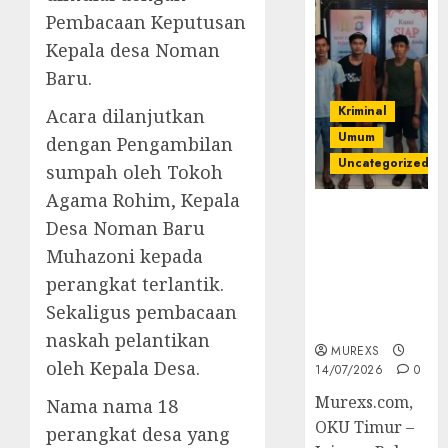
Pembacaan Keputusan
Kepala desa Noman
Baru.
Kriminal
Acara dilanjutkan
Umum
dengan Pengambilan
Uncategorized
sumpah oleh Tokoh
Agama Rohim, Kepala
Polres OKUT
Desa Noman Baru
Gagalkan
Muhazoni kepada
Pengiriman
368 Ton
perangkat terlantik.
Batubara
Sekaligus pembacaan
Ilegal
naskah pelantikan
MUREXS
oleh Kepala Desa.
14/07/2026
0
Murexs.com,
Nama nama 18
OKU Timur –
perangkat desa yang