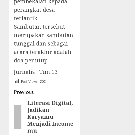
pembekalan kepada
perangkat desa
terlantik.
Sambutan tersebut
merupakan sambutan
tunggal dan sebagai
acara terakhir adalah
doa penutup.
Jurnalis : Tim 13
Post Views:
203
Post
Previous
navigation
Literasi Digital,
Previous
Jadikan
post:
Karyamu
Menjadi Income
mu