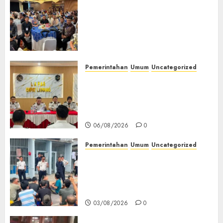
Tingkatkan Profesionalisme,
Wakapolres Polres Muratara
Ikuti Training of Trainer
(TOT) AI Aman dan
Bertanggung Jawab
07/08/2026
0
Pemerintahan
Umum
Uncategorized
‎Lapas Empat Lawang
Matangkan Persiapan
Peringatan HUT ke-81
Kemerdekaan RI‎
06/08/2026
0
Pemerintahan
Umum
Uncategorized
‎Lapas Empat Lawang Berikan
Pengarahan WBP, Tekankan
Keamanan, Kebersihan dan
Kesehatan‎
03/08/2026
0