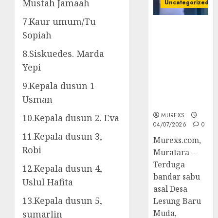
Mustah Jamaah
Uncategorized
7.Kaur umum/Tu
Bandar Sabu
Sopiah
Asal Rawas
Ulu Musi
8.Siskuedes. Marda
Rawas Utara
Yepi
Di Sergap Set
Res Narkoba
9.Kepala dusun 1
Polres
Usman
Muratara
MUREXS
10.Kepala dusun 2. Eva
04/07/2026
0
11.Kepala dusun 3,
Murexs.com,
Robi
Muratara –
Terduga
12.Kepala dusun 4,
bandar sabu
Uslul Hafita
asal Desa
13.Kepala dusun 5,
Lesung Baru
Muda,
sumarlin