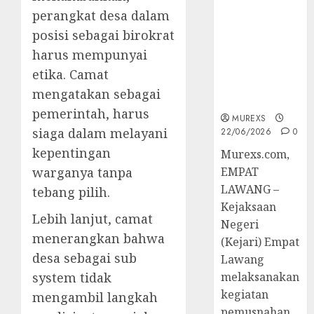
Berkekuatan
perangkat desa dalam
Hukum
posisi sebagai birokrat
Tetap,
harus mempunyai
Tegaskan
Komitmen
etika. Camat
Penegakan
mengatakan sebagai
Hukum‎
pemerintah, harus
MUREXS
siaga dalam melayani
22/06/2026
0
kepentingan
‎Murexs.com,
warganya tanpa
EMPAT
LAWANG –
tebang pilih.
Kejaksaan
Lebih lanjut, camat
Negeri
menerangkan bahwa
(Kejari) Empat
desa sebagai sub
Lawang
system tidak
melaksanakan
kegiatan
mengambil langkah
pemusnahan