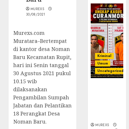
MUREXS
30/08/2021
Murexs.com
Muratara–Bertempat
di kantor desa Noman
Kriminal
Baru Kecamatan Rupit,
Umum
hari ini Senin tanggal
Uncategorized
30 Agustus 2021 pukul
10.15 wib
Kasatreskrim
dilaksanakan
Polres
Pengambilan Sumpah
Muratara
ungkap Dua
Jabatan dan Pelantikan
Pelaku
18 Perangkat Desa
Curanmor
Noman Baru.
MUREXS