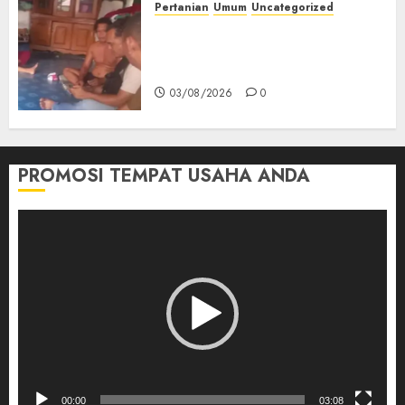
Pertanian
Umum
Uncategorized
Lagi Menyadap Karet Dua
Petani Asal Desa Lesung Batu
Muda Diserang Beruang Liar
03/08/2026
0
PROMOSI TEMPAT USAHA ANDA
Pemutar
Video
00:00
03:08