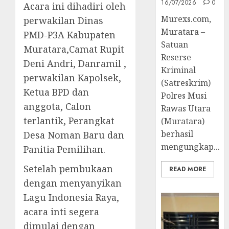
16/07/2026
0
Acara ini dihadiri oleh
Murexs.com,
perwakilan Dinas
Muratara –
PMD-P3A Kabupaten
Satuan
Muratara,Camat Rupit
Reserse
Deni Andri, Danramil ,
Kriminal
perwakilan Kapolsek,
(Satreskrim)
Ketua BPD dan
Polres Musi
anggota, Calon
Rawas Utara
terlantik, Perangkat
(Muratara)
berhasil
Desa Noman Baru dan
mengungkap...
Panitia Pemilihan.
Setelah pembukaan
READ MORE
dengan menyanyikan
Lagu Indonesia Raya,
acara inti segera
dimulai dengan