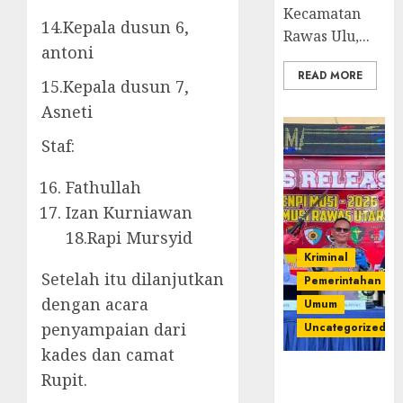
Kecamatan
14.Kepala dusun 6,
Rawas Ulu,...
antoni
READ MORE
15.Kepala dusun 7,
Asneti
Staf:
Fathullah
Izan Kurniawan
18.Rapi Mursyid
Kriminal
Setelah itu dilanjutkan
Pemerintahan
dengan acara
Umum
penyampaian dari
Uncategorized
kades dan camat
Operasi
Rupit.
Senpi musi