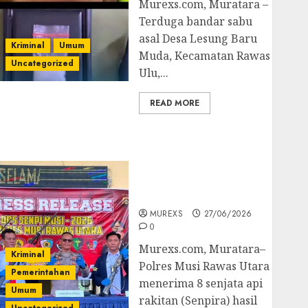
Murexs.com, Muratara –
Terduga bandar sabu
asal Desa Lesung Baru
Kriminal
Umum
Muda, Kecamatan Rawas
Uncategorized
Ulu,...
READ MORE
Operasi Senpi musi
2026,Polres Muratara
Berhasil Ungkap
Kejahatan Senjata Api
Ilegal
MUREXS
27/06/2026
0
Murexs.com, Muratara–
Kriminal
Polres Musi Rawas Utara
Pemerintahan
menerima 8 senjata api
Umum
rakitan (Senpira) hasil