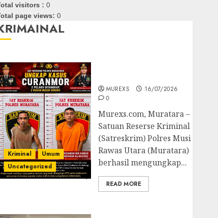
otal visitors :
0
otal page views:
0
KRIMAINAL
Kasatreskrim Polres
Muratara ungkap Dua
Pelaku Curanmor
MUREXS
16/07/2026
0
Murexs.com, Muratara –
Satuan Reserse Kriminal
(Satreskrim) Polres Musi
Rawas Utara (Muratara)
Kriminal
Umum
berhasil mengungkap...
Uncategorized
READ MORE
Polres OKUT Gagalkan
Pengiriman 368 Ton