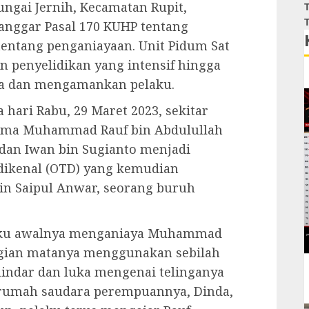
ungai Jernih, Kecamatan Rupit,
T
T
anggar Pasal 170 KUHP tentang
entang penganiayaan. Unit Pidum Sat
 penyelidikan yang intensif hingga
gka dan mengamankan pelaku.
 hari Rabu, 29 Maret 2023, sekitar
nama Muhammad Rauf bin Abdulullah
 dan Iwan bin Sugianto menjadi
 dikenal (OTD) yang kemudian
bin Saipul Anwar, seorang buruh
laku awalnya menganiaya Muhammad
gian matanya menggunakan sebilah
indar dan luka mengenai telinganya
ke rumah saudara perempuannya, Dinda,