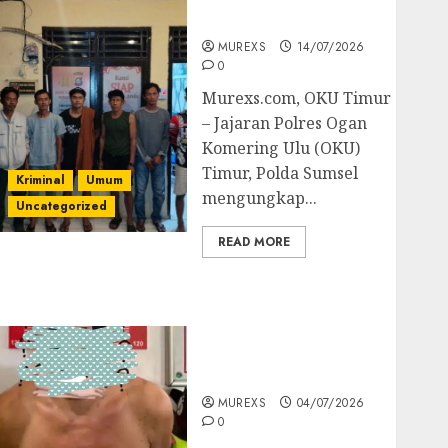
Batubara Ilegal
MUREXS
14/07/2026
0
Murexs.com, OKU Timur
– Jajaran Polres Ogan
Komering Ulu (OKU)
Timur, Polda Sumsel
Kriminal
Umum
mengungkap...
Uncategorized
READ MORE
Bandar Sabu Asal
Rawas Ulu Musi Rawas
Utara Di Sergap Set
Res Narkoba Polres
Muratara
MUREXS
04/07/2026
0