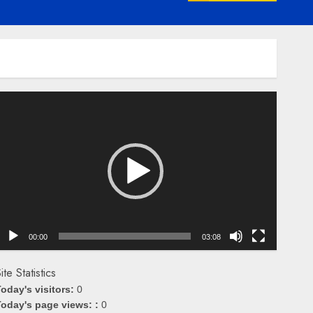
emutar
ideo
00:00
03:08
ite Statistics
oday's visitors:
0
oday's page views: :
0