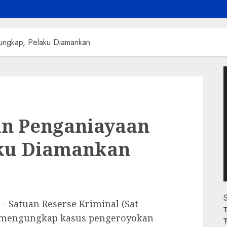
ungkap, Pelaku Diamankan
P
V
an Penganiayaan
aku Diamankan
S
– Satuan Reserse Kriminal (Sat
T
l mengungkap kasus pengeroyokan
T