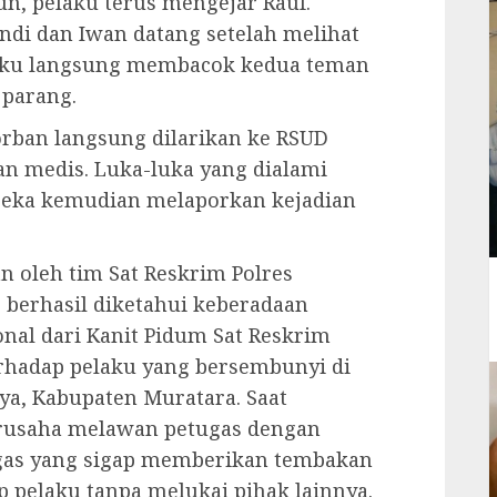
n, pelaku terus mengejar Rauf.
ndi dan Iwan datang setelah melihat
elaku langsung membacok kedua teman
parang.
korban langsung dilarikan ke RSUD
n medis. Luka-luka yang dialami
reka kemudian melaporkan kejadian
n oleh tim Sat Reskrim Polres
, berhasil diketahui keberadaan
nal dari Kanit Pidum Sat Reskrim
hadap pelaku yang bersembunyi di
ya, Kabupaten Muratara. Saat
erusaha melawan petugas dengan
ugas yang sigap memberikan tembakan
 pelaku tanpa melukai pihak lainnya.