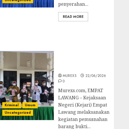
Uncategorized
penyerahan...
READ MORE
‎Kejari Empat Lawang
Musnahkan Barang
Bukti 45 Perkara
Berkekuatan Hukum
Tetap, Tegaskan
Komitmen Penegakan
Hukum‎
MUREXS
22/06/2026
0
‎Murexs.com, EMPAT
LAWANG – Kejaksaan
Negeri (Kejari) Empat
Kriminal
Umum
Lawang melaksanakan
Uncategorized
kegiatan pemusnahan
barang bukti...