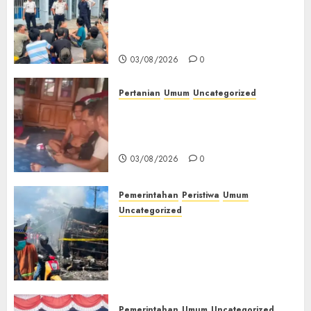
Pengarahan WBP, Tekankan
Keamanan, Kebersihan dan
Kesehatan‎
03/08/2026
0
Pertanian
Umum
Uncategorized
Lagi Menyadap Karet Dua
Petani Asal Desa Lesung Batu
Muda Diserang Beruang Liar
03/08/2026
0
Pemerintahan
Peristiwa
Umum
Uncategorized
Direktur Dan Pemilik Truk
Tangki Ditetapkan Sebagai
Tersangka Atas Kecelakaan
Bus ALS yang Tewaskan 19
Orang
03/08/2026
0
Pemerintahan
Umum
Uncategorized