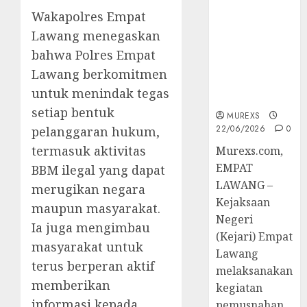
Berkekuatan
Wakapolres Empat
Hukum
Lawang menegaskan
Tetap,
Tegaskan
bahwa Polres Empat
Komitmen
Lawang berkomitmen
Penegakan
untuk menindak tegas
Hukum‎
setiap bentuk
MUREXS
22/06/2026
0
pelanggaran hukum,
termasuk aktivitas
‎Murexs.com,
EMPAT
BBM ilegal yang dapat
LAWANG –
merugikan negara
Kejaksaan
maupun masyarakat.
Negeri
Ia juga mengimbau
(Kejari) Empat
masyarakat untuk
Lawang
terus berperan aktif
melaksanakan
memberikan
kegiatan
informasi kepada
pemusnahan