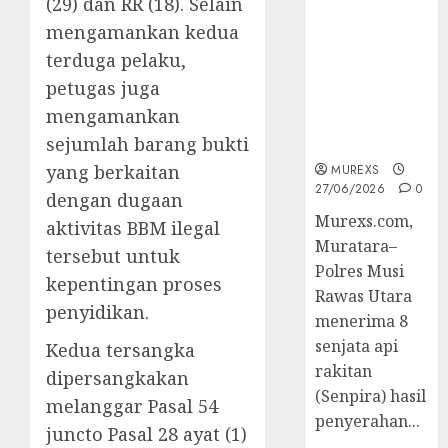
(29) dan RR (18). Selain
2026,Polres
mengamankan kedua
Muratara
Berhasil
terduga pelaku,
Ungkap
petugas juga
Kejahatan
mengamankan
Senjata Api
sejumlah barang bukti
Ilegal
yang berkaitan
MUREXS
27/06/2026
0
dengan dugaan
Murexs.com,
aktivitas BBM ilegal
Muratara–
tersebut untuk
Polres Musi
kepentingan proses
Rawas Utara
penyidikan.
menerima 8
senjata api
Kedua tersangka
rakitan
dipersangkakan
(Senpira) hasil
melanggar Pasal 54
penyerahan...
juncto Pasal 28 ayat (1)