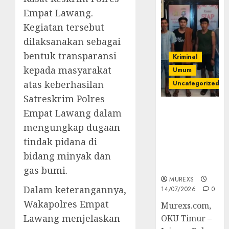
Empat Lawang.
Kegiatan tersebut
dilaksanakan sebagai
bentuk transparansi
Kriminal
kepada masyarakat
Umum
atas keberhasilan
Uncategorized
Satreskrim Polres
Polres OKUT
Empat Lawang dalam
Gagalkan
mengungkap dugaan
Pengiriman
tindak pidana di
368 Ton
Batubara
bidang minyak dan
Ilegal
gas bumi.
MUREXS
Dalam keterangannya,
14/07/2026
0
Wakapolres Empat
Murexs.com,
Lawang menjelaskan
OKU Timur –