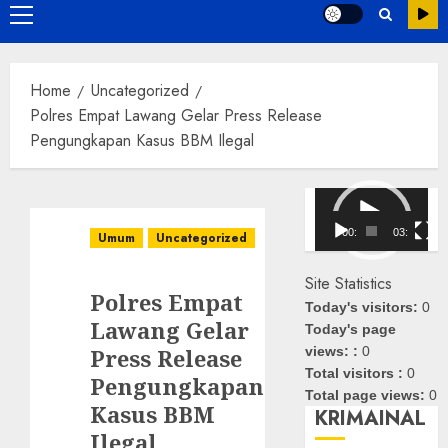
Primary
Menu
Home
Uncategorized
Polres Empat Lawang Gelar Press Release
Pengungkapan Kasus BBM Ilegal
Pemutar
Video
00:00
03:08
Umum
Uncategorized
Site Statistics
Polres Empat
Today's visitors:
0
Lawang Gelar
Today's page
Press Release
views: :
0
Total visitors :
0
Pengungkapan
Total page views:
0
Kasus BBM
KRIMAINAL
Ilegal