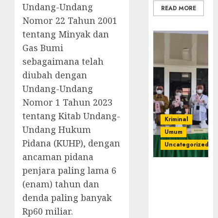
Undang-Undang
READ MORE
Nomor 22 Tahun 2001
tentang Minyak dan
Gas Bumi
sebagaimana telah
diubah dengan
Undang-Undang
Nomor 1 Tahun 2023
tentang Kitab Undang-
Kriminal
Undang Hukum
Umum
Pidana (KUHP), dengan
Uncategorized
ancaman pidana
penjara paling lama 6
‎Kejari Empat
Lawang
(enam) tahun dan
Musnahkan
denda paling banyak
Barang Bukti
Rp60 miliar.
45 Perkara