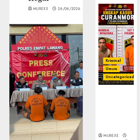
MUREXS
26/06/2026
Kriminal
Umum
Uncategorized
Kasatreskrim
Polres
Muratara
ungkap Dua
Pelaku
Curanmor
MUREXS