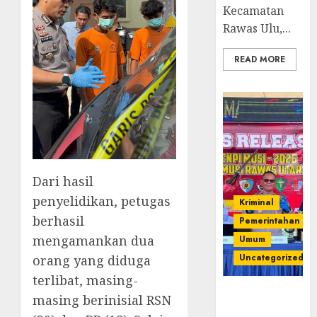
Kecamatan
Rawas Ulu,...
READ MORE
Dari hasil
penyelidikan, petugas
Kriminal
berhasil
Pemerintahan
mengamankan dua
Umum
Uncategorized
orang yang diduga
terlibat, masing-
Operasi
masing berinisial RSN
Senpi musi