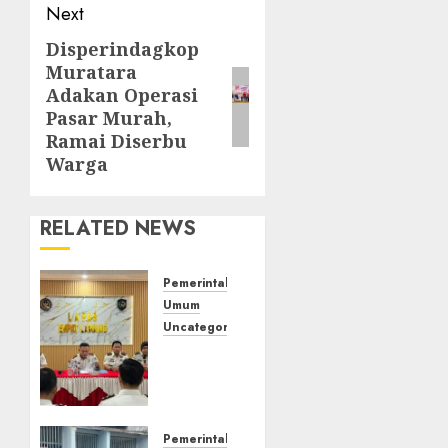
Next
Disperindagkop
Next
Muratara
post:
Adakan Operasi
Pasar Murah,
Ramai Diserbu
Warga
RELATED NEWS
Pemerintahan
Umum
Uncategorized
‎Lapas
Empat
Lawang
Matangkan
Persiapan
Pemerintahan