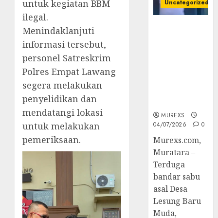
untuk kegiatan BBM
Uncategorized
ilegal.
Bandar Sabu
Menindaklanjuti
Asal Rawas
informasi tersebut,
Ulu Musi
personel Satreskrim
Rawas Utara
Di Sergap Set
Polres Empat Lawang
Res Narkoba
segera melakukan
Polres
penyelidikan dan
Muratara
mendatangi lokasi
MUREXS
untuk melakukan
04/07/2026
0
pemeriksaan.
Murexs.com,
Muratara –
Terduga
bandar sabu
asal Desa
Lesung Baru
Muda,