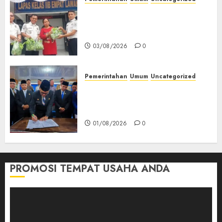
‎Panen Sayuran Organik,
Lapas Empat Lawang Dorong
Kemandirian Warga Binaan
03/08/2026
0
Pemerintahan
Umum
Uncategorized
‎Seluruh Fraksi DPRD Setujui
Pertanggungjawaban APBD
2025 Empat Lawang
01/08/2026
0
PROMOSI TEMPAT USAHA ANDA
Pemutar
Video