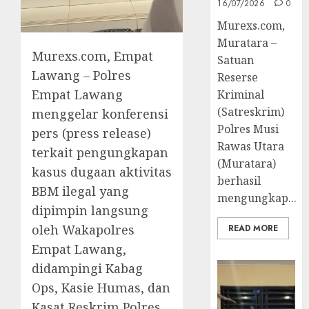
16/07/2026
0
Murexs.com,
Muratara –
Murexs.com, Empat
Satuan
Lawang – Polres
Reserse
Empat Lawang
Kriminal
(Satreskrim)
menggelar konferensi
Polres Musi
pers (press release)
Rawas Utara
terkait pengungkapan
(Muratara)
kasus dugaan aktivitas
berhasil
BBM ilegal yang
mengungkap...
dipimpin langsung
oleh Wakapolres
READ MORE
Empat Lawang,
didampingi Kabag
Ops, Kasie Humas, dan
Kasat Reskrim Polres