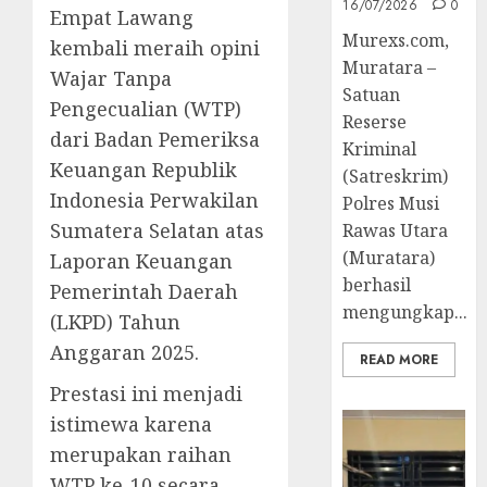
16/07/2026
0
Empat Lawang
Murexs.com,
kembali meraih opini
Muratara –
Wajar Tanpa
Satuan
Pengecualian (WTP)
Reserse
dari Badan Pemeriksa
Kriminal
Keuangan Republik
(Satreskrim)
Indonesia Perwakilan
Polres Musi
Sumatera Selatan atas
Rawas Utara
(Muratara)
Laporan Keuangan
berhasil
Pemerintah Daerah
mengungkap...
(LKPD) Tahun
Anggaran 2025.
READ MORE
Prestasi ini menjadi
istimewa karena
merupakan raihan
WTP ke-10 secara