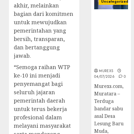
Uncategorized
akhir, melainkan
bagian dari komitmen
Bandar Sabu
untuk mewujudkan
Asal Rawas
pemerintahan yang
Ulu Musi
Rawas Utara
bersih, transparan,
Di Sergap Set
dan bertanggung
Res Narkoba
jawab.
Polres
Muratara
“Semoga raihan WTP
MUREXS
ke-10 ini menjadi
04/07/2026
0
penyemangat bagi
Murexs.com,
seluruh jajaran
Muratara –
pemerintah daerah
Terduga
untuk terus bekerja
bandar sabu
asal Desa
profesional dalam
Lesung Baru
melayani masyarakat
Muda,