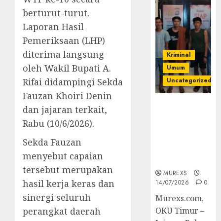
berturut-turut.
Laporan Hasil
Pemeriksaan (LHP)
diterima langsung
Kriminal
oleh Wakil Bupati A.
Umum
Rifai didampingi Sekda
Uncategorized
Fauzan Khoiri Denin
Polres OKUT
dan jajaran terkait,
Gagalkan
Rabu (10/6/2026).
Pengiriman
368 Ton
Sekda Fauzan
Batubara
menyebut capaian
Ilegal
tersebut merupakan
MUREXS
hasil kerja keras dan
14/07/2026
0
sinergi seluruh
Murexs.com,
perangkat daerah
OKU Timur –