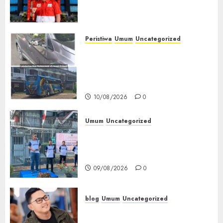
Desak Kejari dan Polres Buka
Perkembangan Perkara
10/08/2026
0
Peristiwa
Umum
Uncategorized
Bus Paimaham Alami Insiden
Lakalantas di Lubuklinggau,
Pihak Loket Masih Tunggu
Keputusan Perusahaan
10/08/2026
0
Umum
Uncategorized
‎Sambut HUT RI ke-81, Lapas
Empat Lawang Gelar Pekan
Olahraga
09/08/2026
0
blog
Umum
Uncategorized
Tampu Bolon: Semula Bersua
Setia, Retak Kaca di Bibir