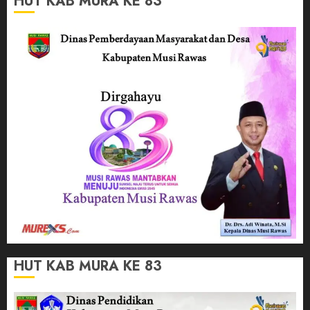
HUT KAB MURA KE 83
HUT KAB MURA KE 83