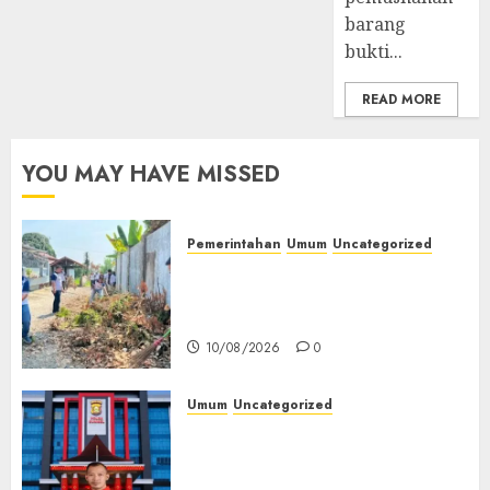
barang
bukti...
READ MORE
YOU MAY HAVE MISSED
Pemerintahan
Umum
Uncategorized
‎Lapas Empat Lawang Gelar
Aksi Bersih Lingkungan
Sambut HUT ke-81 RI‎
10/08/2026
0
Umum
Uncategorized
Kasus Dugaan Libatkan PT
Pancaroba dan Korupsi PT
MEP Senyap, PWRI Muba