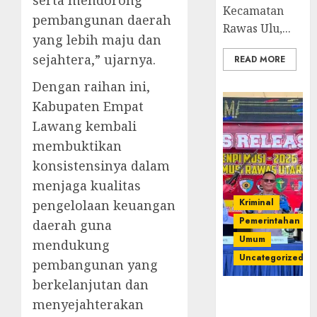
serta mendorong
Kecamatan
pembangunan daerah
Rawas Ulu,...
yang lebih maju dan
sejahtera,” ujarnya.
READ MORE
Dengan raihan ini,
Kabupaten Empat
Lawang kembali
membuktikan
konsistensinya dalam
menjaga kualitas
Kriminal
pengelolaan keuangan
Pemerintahan
daerah guna
Umum
mendukung
Uncategorized
pembangunan yang
berkelanjutan dan
Operasi
menyejahterakan
Senpi musi