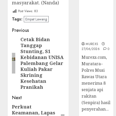
masyarakat. (Nanda)
2026,Polres
Muratara
Post Views:
83
Berhasil
Tags:
Empat Lawang
Ungkap
Kejahatan
Post
Previous
Senjata Api
Ilegal
navigation
Cetak Bidan
Previous
MUREXS
Tanggap
post:
27/06/2026
0
Stunting, S1
Kebidanan UNISA
Murexs.com,
Palembang Gelar
Muratara–
Kuliah Pakar
Polres Musi
Skrining
Rawas Utara
Kesehatan
menerima 8
Pranikah
senjata api
rakitan
Next
(Senpira) hasil
‎Perkuat
Next
penyerahan...
Keamanan, Lapas
post: