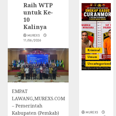
Raih WTP
untuk Ke-
10
Kalinya
MUREXS
11/06/2026
Kriminal
Umum
Uncategorized
Kasatreskrim
Polres
Muratara
EMPAT
ungkap Dua
LAWANG,MUREXS.COM
Pelaku
– Pemerintah
Curanmor
Kabupaten (Pemkab)
MUREXS