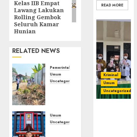
Kelas IIB Empat
READ MORE
Lawang Lakukan
Rolling Gembok
Seluruh Kamar
Hunian
RELATED NEWS
Pemerintahan
Umum
Kriminal
Uncategorized
Umum
‎Lapas
Uncategorized
Empat
Lawang
‎Kejari Empat
Gelar
Lawang
Aksi
Umum
Musnahkan
Bersih
Uncategorized
Barang Bukti
Lingkungan
Kasus
45 Perkara
Sambut
Dugaan