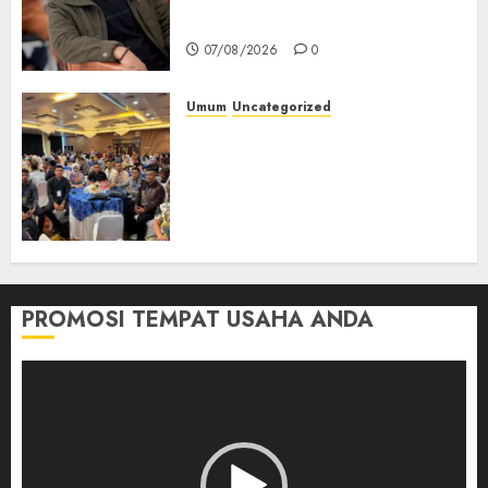
Jendela
07/08/2026
0
Umum
Uncategorized
Tingkatkan Profesionalisme,
Wakapolres Polres Muratara
Ikuti Training of Trainer
(TOT) AI Aman dan
Bertanggung Jawab
07/08/2026
0
PROMOSI TEMPAT USAHA ANDA
Pemutar
Video