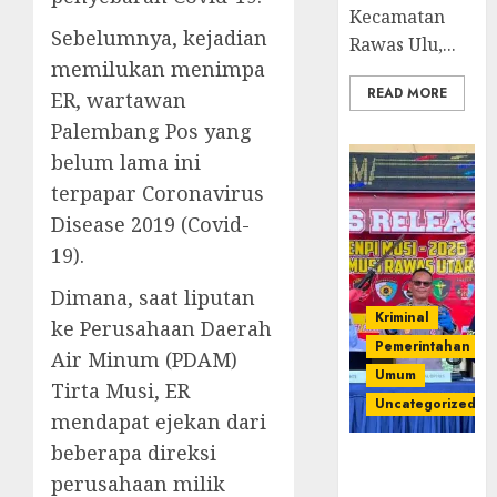
Kecamatan
Sebelumnya, kejadian
Rawas Ulu,...
memilukan menimpa
READ MORE
ER, wartawan
Palembang Pos yang
belum lama ini
terpapar Coronavirus
Disease 2019 (Covid-
19).
Dimana, saat liputan
Kriminal
ke Perusahaan Daerah
Pemerintahan
Air Minum (PDAM)
Umum
Tirta Musi, ER
Uncategorized
mendapat ejekan dari
beberapa direksi
Operasi
perusahaan milik
Senpi musi