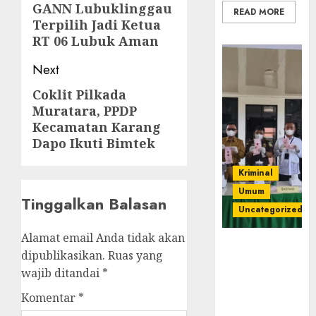
GANN Lubuklinggau
post:
READ MORE
Terpilih Jadi Ketua
RT 06 Lubuk Aman
Next
Coklit Pilkada
Next
Muratara, PPDP
post:
Kecamatan Karang
Dapo Ikuti Bimtek
Kriminal
Umum
Tinggalkan Balasan
Uncategorized
Alamat email Anda tidak akan
‎Kejari Empat
dipublikasikan.
Ruas yang
Lawang
wajib ditandai
*
Musnahkan
Barang Bukti
Komentar
*
45 Perkara