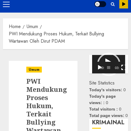
Primary
Menu
Home
Umum
PWI Mendukung Proses Hukum, Terkait Bullying
Wartawan Oleh Dirut PDAM
Pemutar
Video
00:00
03:08
Umum
PWI
Site Statistics
Mendukung
Today's visitors:
0
Proses
Today's page
views: :
0
Hukum,
Total visitors :
0
Terkait
Total page views:
0
Bullying
KRIMAINAL
Wartawan