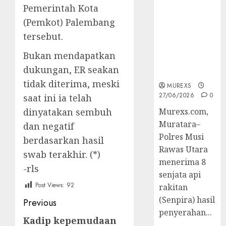
2026,Polres
Pemerintah Kota
Muratara
(Pemkot) Palembang
Berhasil
tersebut.
Ungkap
Kejahatan
Bukan mendapatkan
Senjata Api
dukungan, ER seakan
Ilegal
tidak diterima, meski
MUREXS
27/06/2026
0
saat ini ia telah
dinyatakan sembuh
Murexs.com,
Muratara–
dan negatif
Polres Musi
berdasarkan hasil
Rawas Utara
swab terakhir. (*)
menerima 8
-rls
senjata api
Post Views:
92
rakitan
Post
(Senpira) hasil
Previous
penyerahan...
navigation
Kadip kepemudaan
Previous