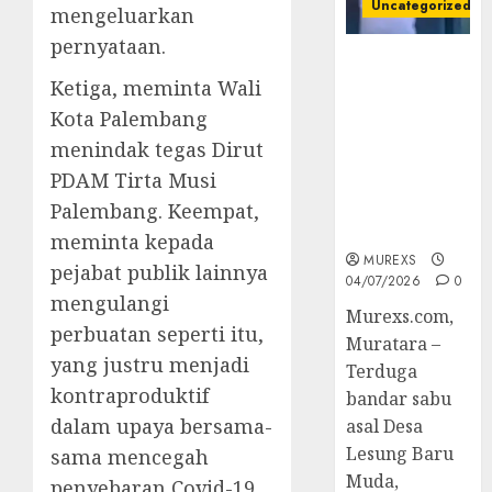
Uncategorized
mengeluarkan
pernyataan.
Bandar Sabu
Ketiga, meminta Wali
Asal Rawas
Ulu Musi
Kota Palembang
Rawas Utara
menindak tegas Dirut
Di Sergap Set
PDAM Tirta Musi
Res Narkoba
Polres
Palembang. Keempat,
Muratara
meminta kepada
MUREXS
pejabat publik lainnya
04/07/2026
0
mengulangi
Murexs.com,
perbuatan seperti itu,
Muratara –
yang justru menjadi
Terduga
kontraproduktif
bandar sabu
dalam upaya bersama-
asal Desa
Lesung Baru
sama mencegah
Muda,
penyebaran Covid-19.