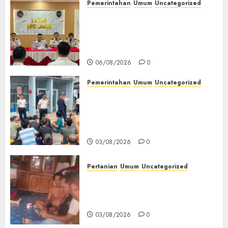
Pemerintahan
Umum
Uncategorized
‎Lapas Empat Lawang
Matangkan Persiapan
Peringatan HUT ke-81
Kemerdekaan RI‎
06/08/2026
0
Pemerintahan
Umum
Uncategorized
‎Lapas Empat Lawang Berikan
Pengarahan WBP, Tekankan
Keamanan, Kebersihan dan
Kesehatan‎
03/08/2026
0
Pertanian
Umum
Uncategorized
Lagi Menyadap Karet Dua
Petani Asal Desa Lesung Batu
Muda Diserang Beruang Liar
03/08/2026
0