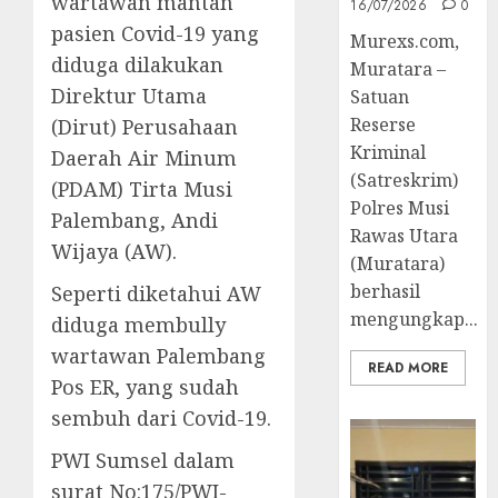
wartawan mantan
16/07/2026
0
pasien Covid-19 yang
Murexs.com,
diduga dilakukan
Muratara –
Direktur Utama
Satuan
Reserse
(Dirut) Perusahaan
Kriminal
Daerah Air Minum
(Satreskrim)
(PDAM) Tirta Musi
Polres Musi
Palembang, Andi
Rawas Utara
Wijaya (AW).
(Muratara)
berhasil
Seperti diketahui AW
mengungkap...
diduga membully
wartawan Palembang
READ MORE
Pos ER, yang sudah
sembuh dari Covid-19.
PWI Sumsel dalam
surat No:175/PWI-