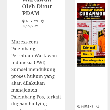
Oleh Dirut
PDAM
MUREXS
10/09/2025
Murexs.com
Kriminal
Palembang-
Umum
Persatuan Wartawan
Uncategorized
Indonesia (PWI)
Sumsel mendukung
Kasatreskrim
proses hukum yang
Polres
akan dilakukan
Muratara
ungkap Dua
manajemen
Pelaku
Palembang Pos, terkait
Curanmor
dugaan bullying
MUREXS