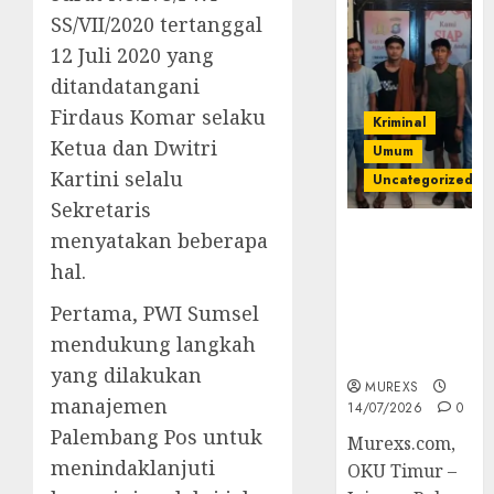
SS/VII/2020 tertanggal
12 Juli 2020 yang
ditandatangani
Firdaus Komar selaku
Kriminal
Ketua dan Dwitri
Umum
Kartini selalu
Uncategorized
Sekretaris
Polres OKUT
menyatakan beberapa
Gagalkan
hal.
Pengiriman
368 Ton
Pertama, PWI Sumsel
Batubara
mendukung langkah
Ilegal
yang dilakukan
MUREXS
manajemen
14/07/2026
0
Palembang Pos untuk
Murexs.com,
menindaklanjuti
OKU Timur –