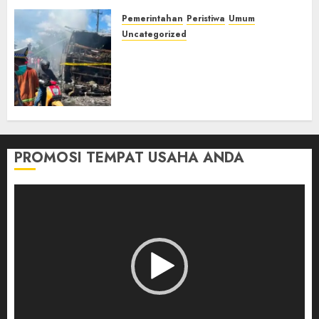
Pemerintahan
Peristiwa
Umum
Uncategorized
Direktur Dan Pemilik Truk
Tangki Ditetapkan Sebagai
Tersangka Atas Kecelakaan
Bus ALS yang Tewaskan 19
Orang
03/08/2026
0
PROMOSI TEMPAT USAHA ANDA
Pemutar
Video