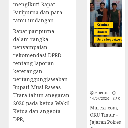
mengikuti Rapat
Paripurna dan para
tamu undangan.
Kriminal
Rapat paripurna
Umum
dalam rangka
Uncategorized
penyampaian
Polres OKUT
rekomendasi DPRD
Gagalkan
tentang laporan
Pengiriman
keterangan
368 Ton
pertanggungjawaban
Batubara
Ilegal
Bupati Musi Rawas
MUREXS
Utara tahun anggaran
14/07/2026
0
2020 pada ketua Wakil
Murexs.com,
Ketua dan anggota
OKU Timur –
DPR,
Jajaran Polres