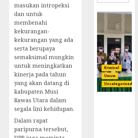
masukan intropeksi
dan untuk
membenahi
kekurangan-
kekurangan yang ada
serta berupaya
semaksimal mungkin
untuk meningkatkan
Kriminal
kinerja pada tahun
Umum
yang akan datang di
Uncategorized
kabupaten Musi
Rawas Utara dalam
‎Kejari Empat
Lawang
segala lini kehidupan.
Musnahkan
Dalam rapat
Barang Bukti
45 Perkara
paripurna tersebut,
Berkekuatan
DPR juga meminta