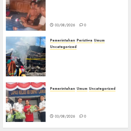
Lagi Menyadap Karet Dua
Petani Asal Desa Lesung Batu
Muda Diserang Beruang Liar
03/08/2026
0
Pemerintahan
Peristiwa
Umum
Uncategorized
Direktur Dan Pemilik Truk
Tangki Ditetapkan Sebagai
Tersangka Atas Kecelakaan
Bus ALS yang Tewaskan 19
Orang
03/08/2026
0
Pemerintahan
Umum
Uncategorized
‎Panen Sayuran Organik,
Lapas Empat Lawang Dorong
Kemandirian Warga Binaan
03/08/2026
0