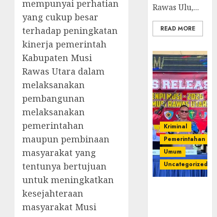
mempunyai perhatian
Rawas Ulu,...
yang cukup besar
READ MORE
terhadap peningkatan
kinerja pemerintah
Kabupaten Musi
Rawas Utara dalam
melaksanakan
pembangunan
melaksanakan
pemerintahan
Kriminal
maupun pembinaan
Pemerintahan
masyarakat yang
Umum
Uncategorized
tentunya bertujuan
untuk meningkatkan
Operasi
kesejahteraan
Senpi musi
masyarakat Musi
2026,Polres