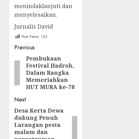
menindaklanjuti dan
menyelesaikan.
Jurnalis David
Post Views:
162
Post
Previous
navigation
Pembukaan
Previous
Festival Hadroh,
post:
Dalam Rangka
Memeriahkan
HUT MURA ke-78
Next
Desa Kerta Dewa
Next
dukung Penuh
post:
Larangan pesta
malam dan