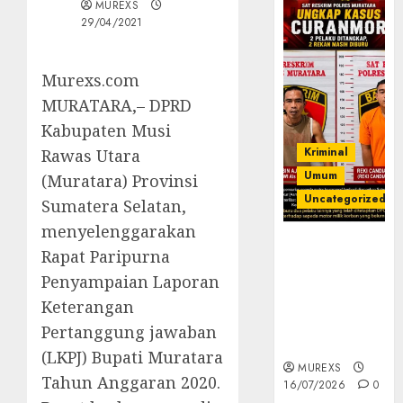
MUREXS
29/04/2021
Murexs.com
MURATARA,– DPRD
Kabupaten Musi
Kriminal
Rawas Utara
Umum
(Muratara) Provinsi
Uncategorized
Sumatera Selatan,
menyelenggarakan
Kasatreskrim
Rapat Paripurna
Polres
Penyampaian Laporan
Muratara
ungkap Dua
Keterangan
Pelaku
Pertanggung jawaban
Curanmor
(LKPJ) Bupati Muratara
MUREXS
Tahun Anggaran 2020.
16/07/2026
0