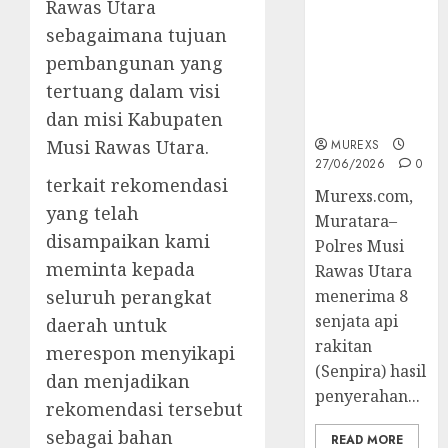
Rawas Utara
Muratara
Berhasil
sebagaimana tujuan
Ungkap
pembangunan yang
Kejahatan
tertuang dalam visi
Senjata Api
dan misi Kabupaten
Ilegal
Musi Rawas Utara.
MUREXS
27/06/2026
0
terkait rekomendasi
Murexs.com,
yang telah
Muratara–
disampaikan kami
Polres Musi
meminta kepada
Rawas Utara
seluruh perangkat
menerima 8
senjata api
daerah untuk
rakitan
merespon menyikapi
(Senpira) hasil
dan menjadikan
penyerahan...
rekomendasi tersebut
sebagai bahan
READ MORE