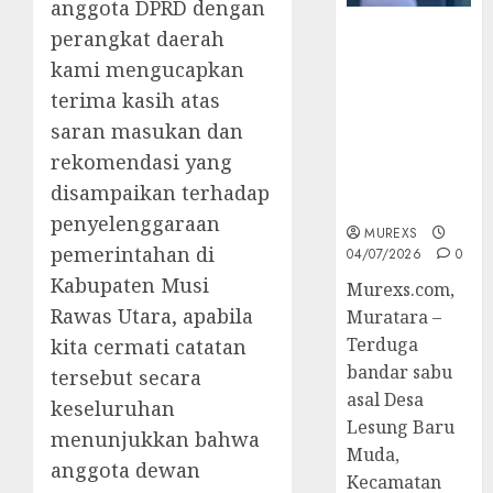
anggota DPRD dengan
Bandar Sabu
perangkat daerah
Asal Rawas
kami mengucapkan
Ulu Musi
terima kasih atas
Rawas Utara
saran masukan dan
Di Sergap Set
Res Narkoba
rekomendasi yang
Polres
disampaikan terhadap
Muratara
penyelenggaraan
MUREXS
pemerintahan di
04/07/2026
0
Kabupaten Musi
Murexs.com,
Rawas Utara, apabila
Muratara –
Terduga
kita cermati catatan
bandar sabu
tersebut secara
asal Desa
keseluruhan
Lesung Baru
menunjukkan bahwa
Muda,
anggota dewan
Kecamatan