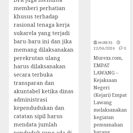
Hukum
memberi perhatian
Tetap,
Tegaskan
khusus terhadap
Komitmen
rasional tenaga kerja
Penegakan
sukarela yang terjadi
Hukum‎
baru-baru ini dan jika
MUREXS
22/06/2026
0
memang dilaksanakan
perekrutan ulang
‎Murexs.com,
EMPAT
harus dilaksanakan
LAWANG –
secara terbuka
Kejaksaan
transparan dan
Negeri
akuntabel ketika dinas
(Kejari) Empat
administrasi
Lawang
kependudukan dan
melaksanakan
catatan sipil harus
kegiatan
mendata jumlah
pemusnahan
barang
penduduk yang ada di