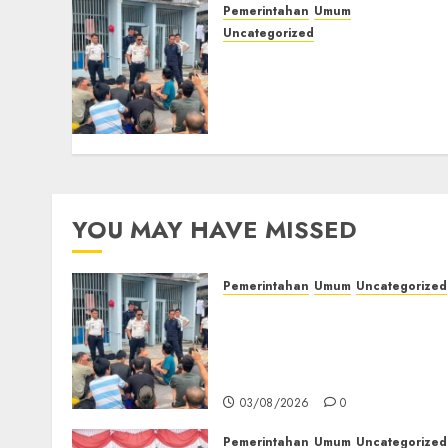
Pemerintahan
Umum
Uncategorized
‎Lapas Empat Lawang
Berikan Pengarahan WBP,
Tekankan Keamanan,
Kebersihan dan Kesehatan‎
03/08/2026
0
YOU MAY HAVE MISSED
Pemerintahan
Umum
Uncategorized
‎Lapas Empat Lawang
Berikan Pengarahan WBP,
Tekankan Keamanan,
Kebersihan dan Kesehatan‎
03/08/2026
0
Pemerintahan
Umum
Uncategorized