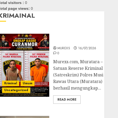
otal visitors :
0
otal page views:
0
KRIMAINAL
Kasatreskrim Polres
Muratara ungkap Dua
Pelaku Curanmor
MUREXS
16/07/2026
0
Murexs.com, Muratara –
Satuan Reserse Kriminal
(Satreskrim) Polres Musi
Rawas Utara (Muratara)
Kriminal
Umum
berhasil mengungkap...
Uncategorized
READ MORE
Polres OKUT Gagalkan
Pengiriman 368 Ton