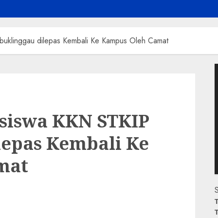
uklinggau dilepas Kembali Ke Kampus Oleh Camat
P
V
siswa KKN STKIP
lepas Kembali Ke
mat
S
T
T