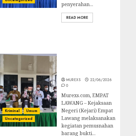
Uncategorized
penyerahan...
READ MORE
‎Kejari Empat Lawang
Musnahkan Barang
Bukti 45 Perkara
Berkekuatan Hukum
Tetap, Tegaskan
Komitmen Penegakan
Hukum‎
MUREXS
22/06/2026
0
‎Murexs.com, EMPAT
LAWANG – Kejaksaan
Negeri (Kejari) Empat
Kriminal
Umum
Lawang melaksanakan
Uncategorized
kegiatan pemusnahan
barang bukti...