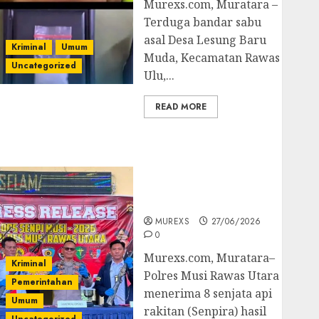
Murexs.com, Muratara –
Terduga bandar sabu
asal Desa Lesung Baru
Kriminal
Umum
Muda, Kecamatan Rawas
Uncategorized
Ulu,...
READ MORE
Operasi Senpi musi
2026,Polres Muratara
Berhasil Ungkap
Kejahatan Senjata Api
Ilegal
MUREXS
27/06/2026
0
Murexs.com, Muratara–
Kriminal
Polres Musi Rawas Utara
Pemerintahan
menerima 8 senjata api
Umum
rakitan (Senpira) hasil