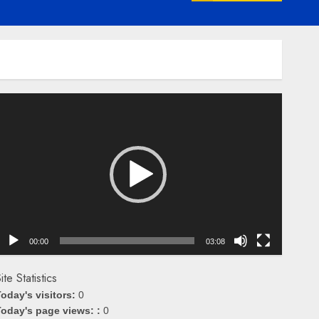
emutar
ideo
00:00
03:08
ite Statistics
oday's visitors:
0
oday's page views: :
0