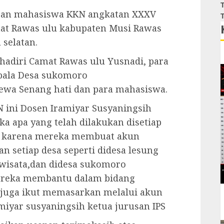
T
san mahasiswa KKN angkatan XXXV
T
mat Rawas ulu kabupaten Musi Rawas
 selatan.
hadiri Camat Rawas ulu Yusnadi, para
epala Desa sukomoro
ewa Senang hati dan para mahasiswa.
 ini Dosen Iramiyar Susyaningsih
 apa yang telah dilakukan disetiap
or karena mereka membuat akun
 setiap desa seperti didesa lesung
isata,dan didesa sukomoro
ereka membantu dalam bidang
juga ikut memasarkan melalui akun
miyar susyaningsih ketua jurusan IPS