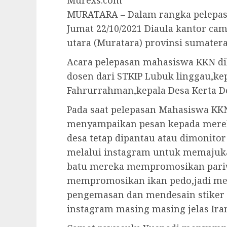
Murexs.com
MURATARA – Dalam rangka pelepa
Jumat 22/10/2021 Diaula kantor ca
utara (Muratara) provinsi sumatera
Acara pelepasan mahasiswa KKN di
dosen dari STKIP Lubuk linggau,k
Fahrurrahman,kepala Desa Kerta D
Pada saat pelepasan Mahasiswa KKN
menyampaikan pesan kepada mereka
desa tetap dipantau atau dimonit
melalui instagram untuk memajukan
batu mereka mempromosikan pariw
mempromosikan ikan pedo,jadi m
pengemasan dan mendesain stiker 
instagram masing masing jelas Ira