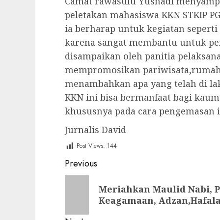
Camat rawasulu Yusnadi menyampa
peletakan mahasiswa KKN STKIP PG
ia berharap untuk kegiatan seperti
karena sangat membantu untuk pe
disampaikan oleh panitia pelaksan
mempromosikan pariwisata,rumah 
menambahkan apa yang telah di la
KKN ini bisa bermanfaat bagi kaum
khususnya pada cara pengemasan i
Jurnalis David
Post Views:
144
Post
Previous
navigation
Previous
Meriahkan Maulid Nabi,
post:
Keagamaan, Adzan,Hafala