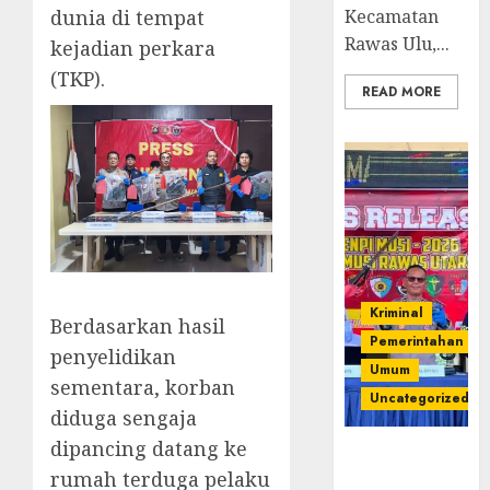
dunia di tempat
Kecamatan
Rawas Ulu,...
kejadian perkara
(TKP).
READ MORE
Kriminal
‎Berdasarkan hasil
Pemerintahan
penyelidikan
Umum
sementara, korban
Uncategorized
diduga sengaja
dipancing datang ke
Operasi
rumah terduga pelaku
Senpi musi