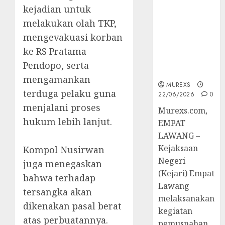
Berkekuatan
kejadian untuk
Hukum
melakukan olah TKP,
Tetap,
mengevakuasi korban
Tegaskan
Komitmen
ke RS Pratama
Penegakan
Pendopo, serta
Hukum‎
mengamankan
MUREXS
terduga pelaku guna
22/06/2026
0
menjalani proses
‎Murexs.com,
hukum lebih lanjut.
EMPAT
LAWANG –
Kejaksaan
‎Kompol Nusirwan
Negeri
juga menegaskan
(Kejari) Empat
bahwa terhadap
Lawang
tersangka akan
melaksanakan
dikenakan pasal berat
kegiatan
atas perbuatannya.
pemusnahan