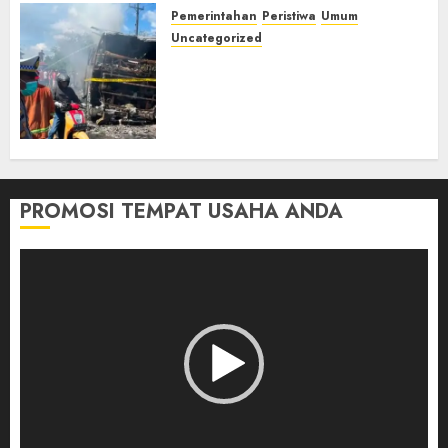
Pemerintahan
Peristiwa
Umum
Uncategorized
Direktur Dan Pemilik Truk
Tangki Ditetapkan Sebagai
Tersangka Atas Kecelakaan
Bus ALS yang Tewaskan 19
Orang
03/08/2026
0
PROMOSI TEMPAT USAHA ANDA
Pemutar
Video