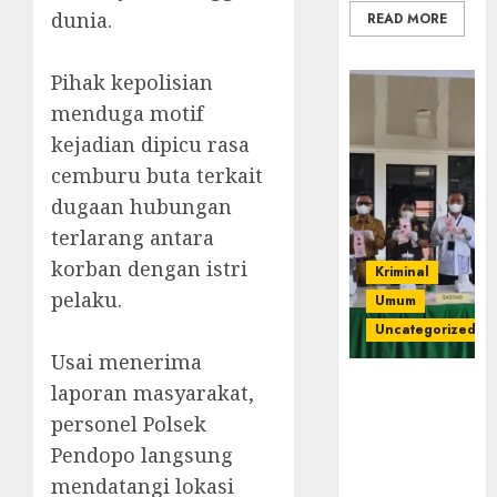
dunia.
READ MORE
‎Pihak kepolisian
menduga motif
kejadian dipicu rasa
cemburu buta terkait
dugaan hubungan
terlarang antara
korban dengan istri
Kriminal
pelaku.
Umum
Uncategorized
‎Usai menerima
‎Kejari Empat
laporan masyarakat,
Lawang
personel Polsek
Musnahkan
Pendopo langsung
Barang Bukti
mendatangi lokasi
45 Perkara