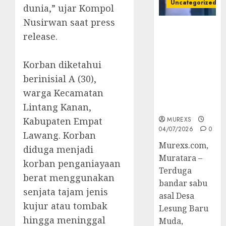
Uncategorized
dunia,” ujar Kompol
Nusirwan saat press
Bandar Sabu
release.
Asal Rawas
Ulu Musi
Rawas Utara
‎Korban diketahui
Di Sergap Set
berinisial A (30),
Res Narkoba
warga Kecamatan
Polres
Lintang Kanan,
Muratara
Kabupaten Empat
MUREXS
04/07/2026
0
Lawang. Korban
Murexs.com,
diduga menjadi
Muratara –
korban penganiayaan
Terduga
berat menggunakan
bandar sabu
senjata tajam jenis
asal Desa
kujur atau tombak
Lesung Baru
hingga meninggal
Muda,