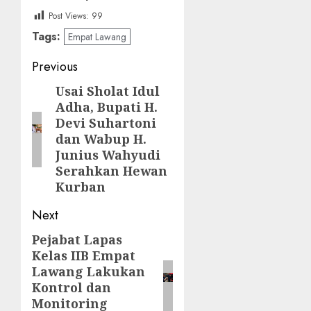
Post Views:
99
Tags:
Empat Lawang
Post
Previous
navigation
Usai Sholat Idul
Previous
Adha, Bupati H.
post:
Devi Suhartoni
dan Wabup H.
Junius Wahyudi
Serahkan Hewan
Kurban
Next
‎Pejabat Lapas
Next
Kelas IIB Empat
post:
Lawang Lakukan
Kontrol dan
Monitoring