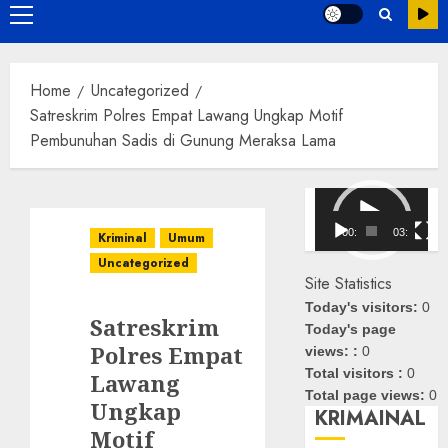
Primary
Menu
Home
Uncategorized
‎Satreskrim Polres Empat Lawang Ungkap Motif
Pembunuhan Sadis di Gunung Meraksa Lama‎
Pemutar
Video
00:00
03:08
Kriminal
Umum
Uncategorized
Site Statistics
Today's visitors:
0
‎Satreskrim
Today's page
Polres Empat
views: :
0
Total visitors :
0
Lawang
Total page views:
0
Ungkap
KRIMAINAL
Motif