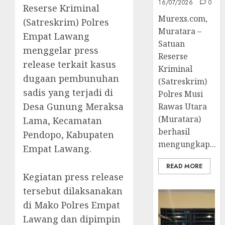
16/07/2026
0
Reserse Kriminal
Murexs.com,
(Satreskrim) Polres
Muratara –
Empat Lawang
Satuan
menggelar press
Reserse
release terkait kasus
Kriminal
dugaan pembunuhan
(Satreskrim)
sadis yang terjadi di
Polres Musi
Desa Gunung Meraksa
Rawas Utara
(Muratara)
Lama, Kecamatan
berhasil
Pendopo, Kabupaten
mengungkap...
Empat Lawang.
READ MORE
‎Kegiatan press release
tersebut dilaksanakan
di Mako Polres Empat
Lawang dan dipimpin