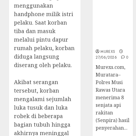
2026,Polres
menggunakan
Muratara
handphone milik istri
Berhasil
pelaku. Saat korban
Ungkap
Kejahatan
tiba dan masuk
Senjata Api
melalui pintu dapur
Ilegal
rumah pelaku, korban
MUREXS
diduga langsung
27/06/2026
0
diserang oleh pelaku.
Murexs.com,
Muratara–
‎Akibat serangan
Polres Musi
Rawas Utara
tersebut, korban
menerima 8
mengalami sejumlah
senjata api
luka tusuk dan luka
rakitan
robek di beberapa
(Senpira) hasil
bagian tubuh hingga
penyerahan...
akhirnya meninggal