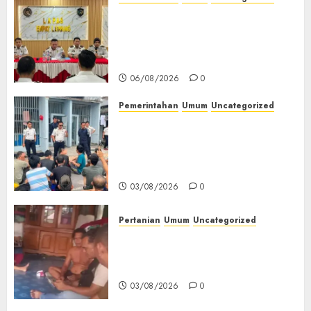
‎Lapas Empat Lawang
Matangkan Persiapan
Peringatan HUT ke-81
Kemerdekaan RI‎
06/08/2026
0
Pemerintahan
Umum
Uncategorized
‎Lapas Empat Lawang Berikan
Pengarahan WBP, Tekankan
Keamanan, Kebersihan dan
Kesehatan‎
03/08/2026
0
Pertanian
Umum
Uncategorized
Lagi Menyadap Karet Dua
Petani Asal Desa Lesung Batu
Muda Diserang Beruang Liar
03/08/2026
0