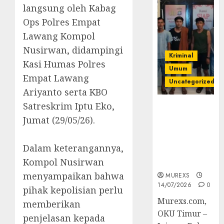
langsung oleh Kabag
Ops Polres Empat
Lawang Kompol
Nusirwan, didampingi
Kriminal
Kasi Humas Polres
Umum
Empat Lawang
Uncategorized
Ariyanto serta KBO
Satreskrim Iptu Eko,
Polres OKUT
Gagalkan
Jumat (29/05/26).
Pengiriman
368 Ton
‎Dalam keterangannya,
Batubara
Kompol Nusirwan
Ilegal
menyampaikan bahwa
MUREXS
14/07/2026
0
pihak kepolisian perlu
Murexs.com,
memberikan
OKU Timur –
penjelasan kepada