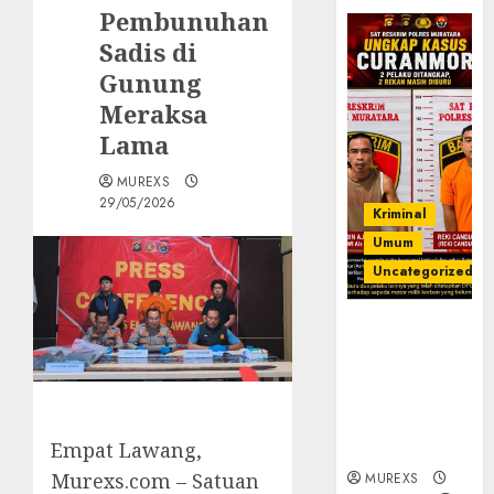
Pembunuhan
Sadis di
Gunung
Meraksa
Lama‎
MUREXS
29/05/2026
Kriminal
Umum
Uncategorized
Kasatreskrim
Polres
Muratara
ungkap Dua
Pelaku
‎Empat Lawang,
Curanmor
Murexs.com – Satuan
MUREXS