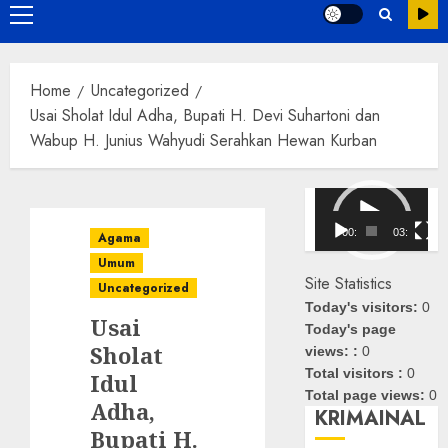
Primary
Menu
Home
Uncategorized
Usai Sholat Idul Adha, Bupati H. Devi Suhartoni dan
Wabup H. Junius Wahyudi Serahkan Hewan Kurban
Pemutar
Video
00:00
03:08
Agama
Umum
Site Statistics
Uncategorized
Today's visitors:
0
Usai
Today's page
Sholat
views: :
0
Total visitors :
0
Idul
Total page views:
0
Adha,
KRIMAINAL
Bupati H.