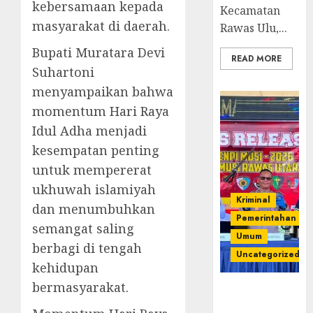
kebersamaan kepada
Kecamatan
masyarakat di daerah.
Rawas Ulu,...
Bupati Muratara Devi
READ MORE
Suhartoni
menyampaikan bahwa
momentum Hari Raya
Idul Adha menjadi
kesempatan penting
untuk mempererat
ukhuwah islamiyah
Kriminal
dan menumbuhkan
Pemerintahan
semangat saling
Umum
berbagi di tengah
Uncategorized
kehidupan
bermasyarakat.
Operasi
Senpi musi