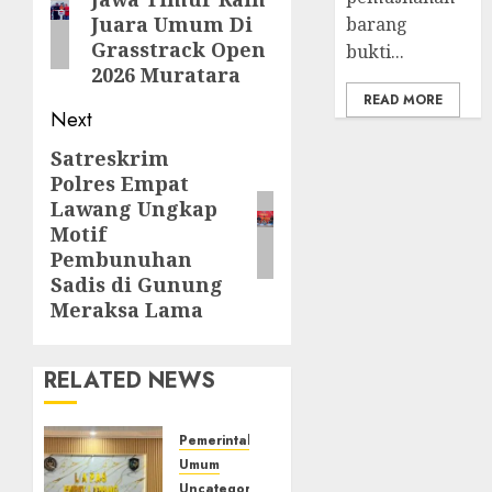
post:
Juara Umum Di
barang
Grasstrack Open
bukti...
2026 Muratara
READ MORE
Next
‎Satreskrim
Next
Polres Empat
post:
Lawang Ungkap
Motif
Pembunuhan
Sadis di Gunung
Meraksa Lama‎
RELATED NEWS
Pemerintahan
Umum
Uncategorized