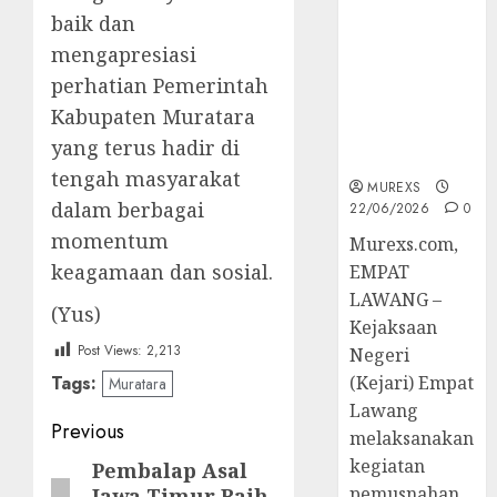
Berkekuatan
baik dan
Hukum
mengapresiasi
Tetap,
perhatian Pemerintah
Tegaskan
Komitmen
Kabupaten Muratara
Penegakan
yang terus hadir di
Hukum‎
tengah masyarakat
MUREXS
dalam berbagai
22/06/2026
0
momentum
‎Murexs.com,
keagamaan dan sosial.
EMPAT
LAWANG –
(Yus)
Kejaksaan
Post Views:
2,213
Negeri
Tags:
(Kejari) Empat
Muratara
Lawang
Post
Previous
melaksanakan
navigation
kegiatan
Pembalap Asal
Previous
pemusnahan
Jawa Timur Raih