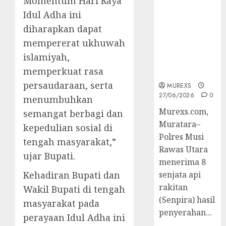
Momentum Hari Raya
2026,Polres
Idul Adha ini
Muratara
diharapkan dapat
Berhasil
Ungkap
mempererat ukhuwah
Kejahatan
islamiyah,
Senjata Api
memperkuat rasa
Ilegal
persaudaraan, serta
MUREXS
27/06/2026
0
menumbuhkan
Murexs.com,
semangat berbagi dan
Muratara–
kepedulian sosial di
Polres Musi
tengah masyarakat,”
Rawas Utara
ujar Bupati.
menerima 8
Kehadiran Bupati dan
senjata api
rakitan
Wakil Bupati di tengah
(Senpira) hasil
masyarakat pada
penyerahan...
perayaan Idul Adha ini