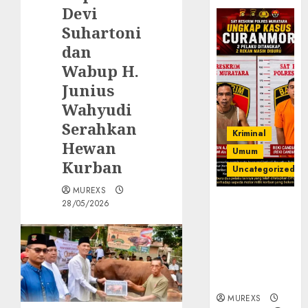
Devi
Suhartoni
dan
Wabup H.
Junius
Wahyudi
Serahkan
Kriminal
Hewan
Umum
Kurban
Uncategorized
MUREXS
28/05/2026
Kasatreskrim
Polres
Muratara
ungkap Dua
Pelaku
Curanmor
MUREXS