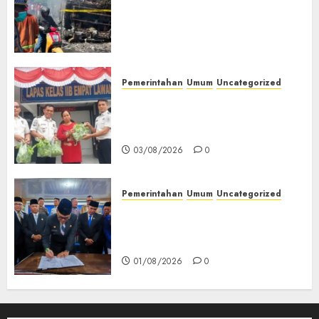
Tangki Ditetapkan Sebagai
Tersangka Atas Kecelakaan
Bus ALS yang Tewaskan 19
Orang
03/08/2026
0
Pemerintahan
Umum
Uncategorized
‎Panen Sayuran Organik,
Lapas Empat Lawang Dorong
Kemandirian Warga Binaan
03/08/2026
0
Pemerintahan
Umum
Uncategorized
‎Seluruh Fraksi DPRD Setujui
Pertanggungjawaban APBD
2025 Empat Lawang
01/08/2026
0