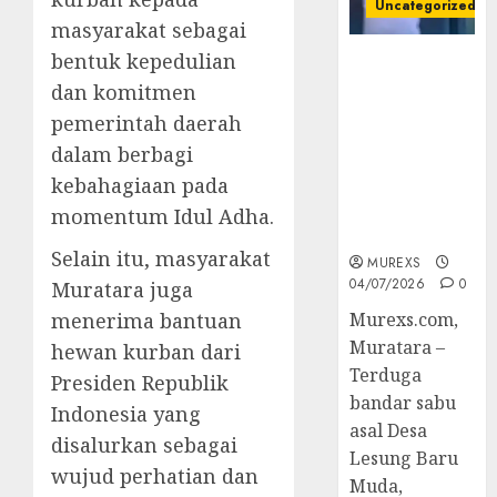
Uncategorized
masyarakat sebagai
bentuk kepedulian
Bandar Sabu
Asal Rawas
dan komitmen
Ulu Musi
pemerintah daerah
Rawas Utara
dalam berbagi
Di Sergap Set
kebahagiaan pada
Res Narkoba
Polres
momentum Idul Adha.
Muratara
Selain itu, masyarakat
MUREXS
04/07/2026
0
Muratara juga
menerima bantuan
Murexs.com,
Muratara –
hewan kurban dari
Terduga
Presiden Republik
bandar sabu
Indonesia yang
asal Desa
disalurkan sebagai
Lesung Baru
wujud perhatian dan
Muda,