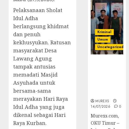
Pelaksanaan Sholat
Idul Adha
berlangsung khidmat
Kriminal
dan penuh
Umum
kekhusyukan. Ratusan
Uncategorized
masyarakat Desa
Lawang Agung
Polres OKUT
tampak antusias
Gagalkan
memadati Masjid
Pengiriman
368 Ton
Asyuhada untuk
Batubara
bersama-sama
Ilegal
merayakan Hari Raya
MUREXS
Idul Adha yang juga
14/07/2026
0
dikenal sebagai Hari
Murexs.com,
Raya Kurban.
OKU Timur –