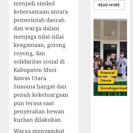
menjadi simbol
READ MORE
kebersamaan antara
pemerintah daerah
dan warga dalam
menjaga nilai-nilai
keagamaan, gotong
royong, dan
solidaritas sosial di
Kabupaten Musi
Kriminal
Rawas Utara.
Umum
Suasana hangat dan
Uncategorized
penuh kekeluargaan
pun terasa saat
‎Kejari Empat
Lawang
penyerahan hewan
Musnahkan
kurban dilakukan.
Barang Bukti
45 Perkara
Warga menyambut