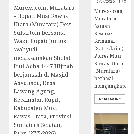
16/07/2026
0
Murexs.com, Muratara
Murexs.com,
– Bupati Musi Rawas
Muratara –
Utara (Muratara) Devi
Satuan
Suhartoni bersama
Reserse
Wakil Bupati Junius
Kriminal
(Satreskrim)
Wahyudi
Polres Musi
melaksanakan Sholat
Rawas Utara
Idul Adha 1447 Hijriah
(Muratara)
berjamaah di Masjid
berhasil
Asyuhada, Desa
mengungkap...
Lawang Agung,
Kecamatan Rupit,
READ MORE
Kabupaten Musi
Rawas Utara, Provinsi
Sumatera Selatan,
Rabu (27/5/2026).