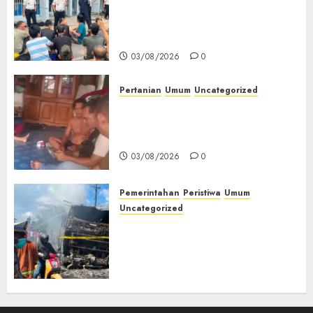
Pengarahan WBP, Tekankan
Keamanan, Kebersihan dan
Kesehatan‎
03/08/2026
0
Pertanian
Umum
Uncategorized
Lagi Menyadap Karet Dua
Petani Asal Desa Lesung Batu
Muda Diserang Beruang Liar
03/08/2026
0
Pemerintahan
Peristiwa
Umum
Uncategorized
Direktur Dan Pemilik Truk
Tangki Ditetapkan Sebagai
Tersangka Atas Kecelakaan
Bus ALS yang Tewaskan 19
Orang
03/08/2026
0