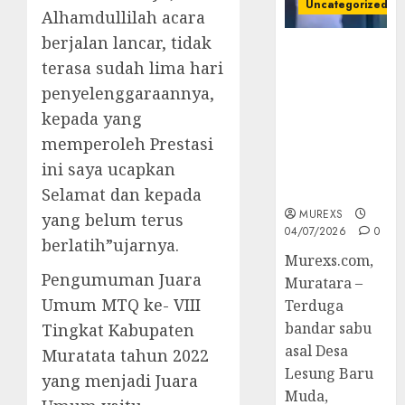
Uncategorized
Alhamdullilah acara
berjalan lancar, tidak
Bandar Sabu
terasa sudah lima hari
Asal Rawas
Ulu Musi
penyelenggaraannya,
Rawas Utara
kepada yang
Di Sergap Set
memperoleh Prestasi
Res Narkoba
ini saya ucapkan
Polres
Muratara
Selamat dan kepada
MUREXS
yang belum terus
04/07/2026
0
berlatih”ujarnya.
Murexs.com,
Pengumuman Juara
Muratara –
Umum MTQ ke- VIII
Terduga
bandar sabu
Tingkat Kabupaten
asal Desa
Muratata tahun 2022
Lesung Baru
yang menjadi Juara
Muda,