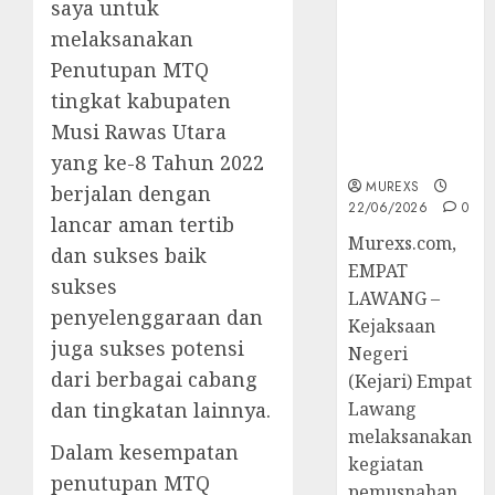
saya untuk
Berkekuatan
Hukum
melaksanakan
Tetap,
Penutupan MTQ
Tegaskan
tingkat kabupaten
Komitmen
Musi Rawas Utara
Penegakan
Hukum‎
yang ke-8 Tahun 2022
MUREXS
berjalan dengan
22/06/2026
0
lancar aman tertib
‎Murexs.com,
dan sukses baik
EMPAT
sukses
LAWANG –
penyelenggaraan dan
Kejaksaan
juga sukses potensi
Negeri
dari berbagai cabang
(Kejari) Empat
dan tingkatan lainnya.
Lawang
melaksanakan
Dalam kesempatan
kegiatan
penutupan MTQ
pemusnahan