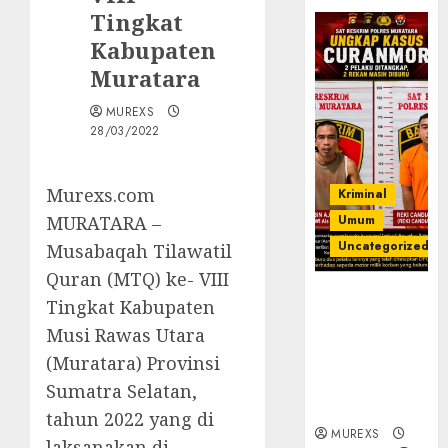
Tingkat
Kabupaten
Muratara
MUREXS
28/03/2022
Murexs.com
Kriminal
MURATARA –
Umum
Uncategorized
Musabaqah Tilawatil
Quran (MTQ) ke- VIII
Kasatreskrim
Tingkat Kabupaten
Polres
Musi Rawas Utara
Muratara
(Muratara) Provinsi
ungkap Dua
Pelaku
Sumatra Selatan,
Curanmor
tahun 2022 yang di
MUREXS
laksanakan di