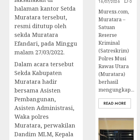
16/07/2026
0
halaman kantor Setda
Murexs.com,
Muratara tersebut,
Muratara –
resmi ditutup oleh
Satuan
sekda Muratara
Reserse
Kriminal
Efandari, pada Minggu
(Satreskrim)
malam 27/03/2022.
Polres Musi
Dalam acara tersebut
Rawas Utara
Sekda Kabupaten
(Muratara)
Muratara hadir
berhasil
mengungkap...
bersama Asisten
Pembangunan,
READ MORE
Asisten Administrasi,
Waka polres
Muratara, perwakilan
Dandim MLM, Kepala