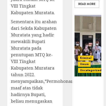
READ MORE
VIII Tingkat
Kabupaten Muratata.
Sementara itu arahan
dari Sekda Kabupaten
Muratata yang hadir
mewakili Bupati
Muratata pada
penutupan MTQ ke-
Kriminal
VIII Tingkat
Umum
Kabupaten Muratara
Uncategorized
tahun 2022.
menyampaikan,”Permohonan
‎Kejari Empat
maaf atas tidak
Lawang
Musnahkan
hadirnya Bupati,
Barang Bukti
beliau menugaskan
45 Perkara