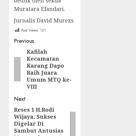
beduk oleh sekda
Muratara Efandari.
Jurnalis David Murexs
Post Views:
121
Post
Previous
navigation
Kafilah
Previous
Kecamatan
post:
Karang Dapo
Raih Juara
Umum MTQ ke-
VIII
Next
Reses 1 H.Rodi
Next
Wijaya, Sukses
post:
Digelar Di
Sambut Antusias