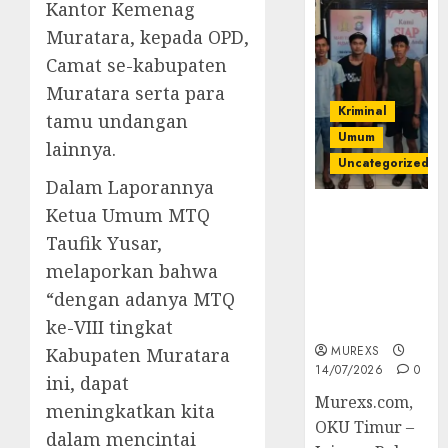
Kantor Kemenag
Muratara, kepada OPD,
Camat se-kabupaten
Muratara serta para
Kriminal
tamu undangan
Umum
lainnya.
Uncategorized
Dalam Laporannya
Ketua Umum MTQ
Polres OKUT
Gagalkan
Taufik Yusar,
Pengiriman
melaporkan bahwa
368 Ton
“dengan adanya MTQ
Batubara
Ilegal
ke-VIII tingkat
MUREXS
Kabupaten Muratara
14/07/2026
0
ini, dapat
Murexs.com,
meningkatkan kita
OKU Timur –
dalam mencintai