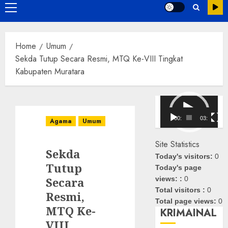
Primary
Menu
Home
Umum
Sekda Tutup Secara Resmi, MTQ Ke-VIII Tingkat
Kabupaten Muratara
Pemutar
Video
00:00
03:08
Agama
Umum
Site Statistics
Sekda
Today's visitors:
0
Tutup
Today's page
Secara
views: :
0
Total visitors :
0
Resmi,
Total page views:
0
MTQ Ke-
KRIMAINAL
VIII