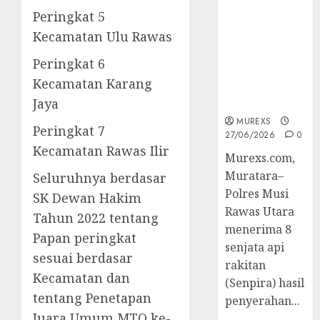
2026,Polres
Peringkat 5
Muratara
Kecamatan Ulu Rawas
Berhasil
Ungkap
Peringkat 6
Kejahatan
Kecamatan Karang
Senjata Api
Jaya
Ilegal
MUREXS
Peringkat 7
27/06/2026
0
Kecamatan Rawas Ilir
Murexs.com,
Muratara–
Seluruhnya berdasar
Polres Musi
SK Dewan Hakim
Rawas Utara
Tahun 2022 tentang
menerima 8
Papan peringkat
senjata api
sesuai berdasar
rakitan
Kecamatan dan
(Senpira) hasil
tentang Penetapan
penyerahan...
Juara Umum MTQ ke-