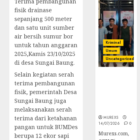
Terima pembangunan
fisik drainase
sepanjang 500 meter
dan satu unit sumber
air bersih sumur bor
Kriminal
untuk tahun anggaran
Umum
2025,Kamis 23/10/2025
Uncategorized
di desa Sungai Baung.
Selain kegiatan serah
Polres OKUT
Gagalkan
terima pembangunan
Pengiriman
fisik, pemerintah Desa
368 Ton
Sungai Baung juga
Batubara
melaksanakan serah
Ilegal
terima dari ketahanan
MUREXS
14/07/2026
0
pangan untuk BUMDes
Murexs.com,
berupa 12 ekor sapi