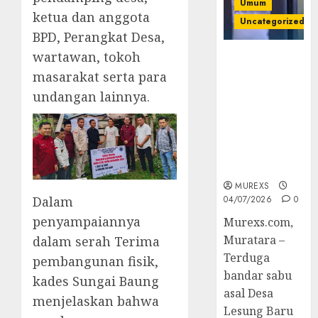
Umum
ketua dan anggota
Uncategorized
BPD, Perangkat Desa,
wartawan, tokoh
Bandar Sabu
Asal Rawas
masarakat serta para
Ulu Musi
undangan lainnya.
Rawas Utara
Di Sergap Set
Res Narkoba
Polres
Muratara
MUREXS
Dalam
04/07/2026
0
penyampaiannya
Murexs.com,
Muratara –
dalam serah Terima
Terduga
pembangunan fisik,
bandar sabu
kades Sungai Baung
asal Desa
menjelaskan bahwa
Lesung Baru