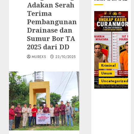
Adakan Serah
Terima
Pembangunan
Drainase dan
Sumur Bor TA
2025 dari DD
MUREXS
23/10/2025
Kriminal
Umum
Uncategorized
Kasatreskrim
Polres
Muratara
ungkap Dua
Pelaku
Curanmor