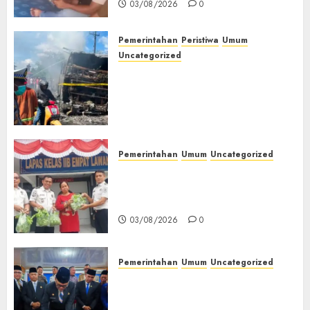
03/08/2026
0
Pemerintahan
Peristiwa
Umum
Uncategorized
Direktur Dan Pemilik Truk
Tangki Ditetapkan Sebagai
Tersangka Atas Kecelakaan
Bus ALS yang Tewaskan 19
Orang
03/08/2026
0
Pemerintahan
Umum
Uncategorized
‎Panen Sayuran Organik,
Lapas Empat Lawang Dorong
Kemandirian Warga Binaan
03/08/2026
0
Pemerintahan
Umum
Uncategorized
‎Seluruh Fraksi DPRD Setujui
Pertanggungjawaban APBD