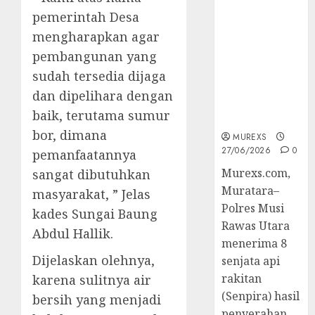
Senpi musi
pemerintah Desa
2026,Polres
mengharapkan agar
Muratara
pembangunan yang
Berhasil
Ungkap
sudah tersedia dijaga
Kejahatan
dan dipelihara dengan
Senjata Api
baik, terutama sumur
Ilegal
bor, dimana
MUREXS
27/06/2026
0
pemanfaatannya
Murexs.com,
sangat dibutuhkan
Muratara–
masyarakat, ” Jelas
Polres Musi
kades Sungai Baung
Rawas Utara
Abdul Hallik.
menerima 8
Dijelaskan olehnya,
senjata api
rakitan
karena sulitnya air
(Senpira) hasil
bersih yang menjadi
penyerahan...