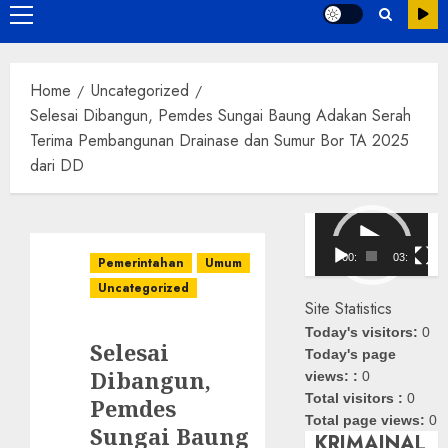
Primary
Menu
Home
Uncategorized
Selesai Dibangun, Pemdes Sungai Baung Adakan Serah
Terima Pembangunan Drainase dan Sumur Bor TA 2025
dari DD
Pemutar
Video
00:00
03:08
Pemerintahan
Umum
Uncategorized
Site Statistics
Today's visitors:
0
Selesai
Today's page
Dibangun,
views: :
0
Total visitors :
0
Pemdes
Total page views:
0
Sungai Baung
KRIMAINAL