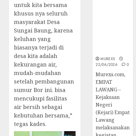
45 Perkara
untuk kita bersama
Berkekuatan
khusus nya seluruh
Hukum
masyarakat Desa
Tetap,
Sungai Baung, karena
Tegaskan
Komitmen
keluhan yang
Penegakan
biasanya terjadi di
Hukum‎
desa kita adalah
MUREXS
kekurangan air,
22/06/2026
0
mudah-mudahan
‎Murexs.com,
setelah pembangunan
EMPAT
sumur Bor ini. bisa
LAWANG –
Kejaksaan
mencukupi fasilitas
Negeri
air bersih sebagai
(Kejari) Empat
kebutuhan bersama,”
Lawang
tegas kades.
melaksanakan
kegiatan