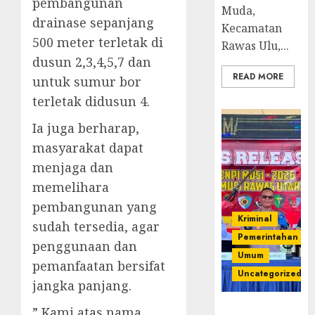
pembangunan
Muda,
drainase sepanjang
Kecamatan
500 meter terletak di
Rawas Ulu,...
dusun 2,3,4,5,7 dan
READ MORE
untuk sumur bor
terletak didusun 4.
Ia juga berharap,
masyarakat dapat
menjaga dan
memelihara
pembangunan yang
Kriminal
sudah tersedia, agar
Pemerintahan
penggunaan dan
Umum
pemanfaatan bersifat
Uncategorized
jangka panjang.
Operasi
” Kami atas nama