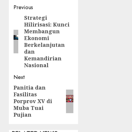
Post
Previous
navigation
Strategi
Previous
Hilirisasi: Kunci
post:
Membangun
Ekonomi
Berkelanjutan
dan
Kemandirian
Nasional
Next
Panitia dan
Next
Fasilitas
post:
Porprov XV di
Muba Tuai
Pujian