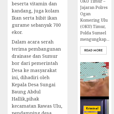
OKU Timur –
beserta vitamin dan
Jajaran Polres
kandang, juga kolam
Ogan
Ikan serta bibit ikan
Komering Ulu
gurame sebanyak 700
(OKU) Timur,
ekor.
Polda Sumsel
mengungkap...
Dalam acara serah
terima pembangunan
READ MORE
drainase dan Sumur
bor dari pemerintah
Desa ke masyarakat
ini, dihadiri oleh
Kepala Desa Sungai
Baung Abdul
Hallik,pihak
kecamatan Rawas Ulu,
Kriminal
pendamping desa,