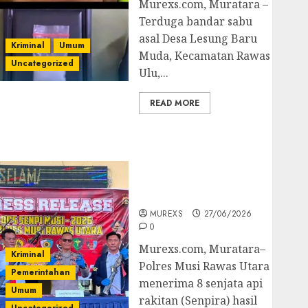
Murexs.com, Muratara –
Terduga bandar sabu
asal Desa Lesung Baru
Kriminal
Umum
Muda, Kecamatan Rawas
Uncategorized
Ulu,...
READ MORE
Operasi Senpi musi
2026,Polres Muratara
Berhasil Ungkap
Kejahatan Senjata Api
Ilegal
MUREXS
27/06/2026
0
Murexs.com, Muratara–
Kriminal
Polres Musi Rawas Utara
Pemerintahan
menerima 8 senjata api
Umum
rakitan (Senpira) hasil