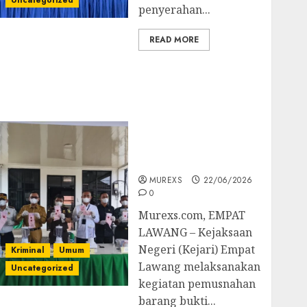
Uncategorized
penyerahan...
READ MORE
‎Kejari Empat Lawang
Musnahkan Barang
Bukti 45 Perkara
Berkekuatan Hukum
Tetap, Tegaskan
Komitmen Penegakan
Hukum‎
MUREXS
22/06/2026
0
‎Murexs.com, EMPAT
LAWANG – Kejaksaan
Negeri (Kejari) Empat
Kriminal
Umum
Lawang melaksanakan
Uncategorized
kegiatan pemusnahan
barang bukti...