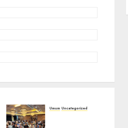
Umum
Uncategorized
Tingkatkan
Profesionalisme,
i
Wakapolres Polres