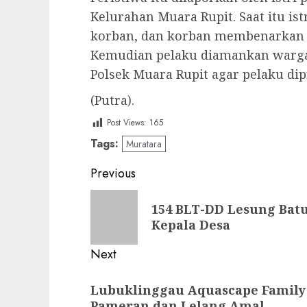
Kelurahan Muara Rupit. Saat itu is
korban, dan korban membenarkan ba
Kemudian pelaku diamankan warga
Polsek Muara Rupit agar pelaku di
(Putra).
Post Views:
165
Tags:
Muratara
Post
Previous
navigation
Previous
154 BLT-DD Lesung Batu
post:
Kepala Desa
Next
Next
Lubuklinggau Aquascape Famil
post:
Pameran dan Lelang Amal