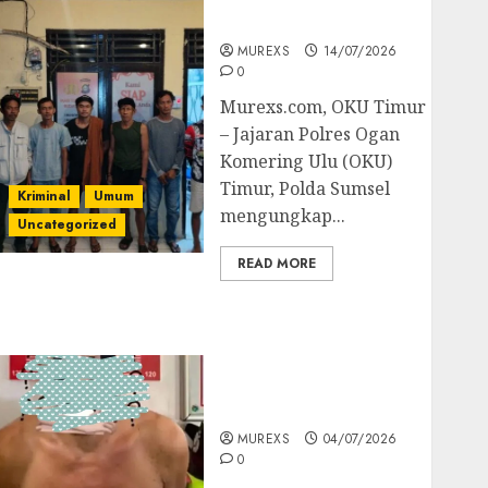
Batubara Ilegal
MUREXS
14/07/2026
0
Murexs.com, OKU Timur
– Jajaran Polres Ogan
Komering Ulu (OKU)
Timur, Polda Sumsel
Kriminal
Umum
mengungkap...
Uncategorized
READ MORE
Bandar Sabu Asal
Rawas Ulu Musi Rawas
Utara Di Sergap Set
Res Narkoba Polres
Muratara
MUREXS
04/07/2026
0