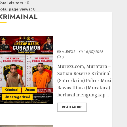
otal visitors :
0
otal page views:
0
KRIMAINAL
Kasatreskrim Polres
Muratara ungkap Dua
Pelaku Curanmor
MUREXS
16/07/2026
0
Murexs.com, Muratara –
Satuan Reserse Kriminal
(Satreskrim) Polres Musi
Rawas Utara (Muratara)
Kriminal
Umum
berhasil mengungkap...
Uncategorized
READ MORE
Polres OKUT Gagalkan
Pengiriman 368 Ton