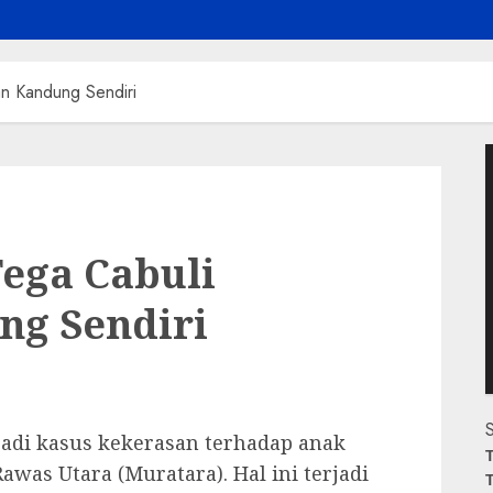
n Kandung Sendiri
P
V
ega Cabuli
g Sendiri
S
adi kasus kekerasan terhadap anak
T
was Utara (Muratara). Hal ini terjadi
T