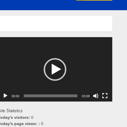
emutar
ideo
00:00
03:08
ite Statistics
oday's visitors:
0
oday's page views: :
0