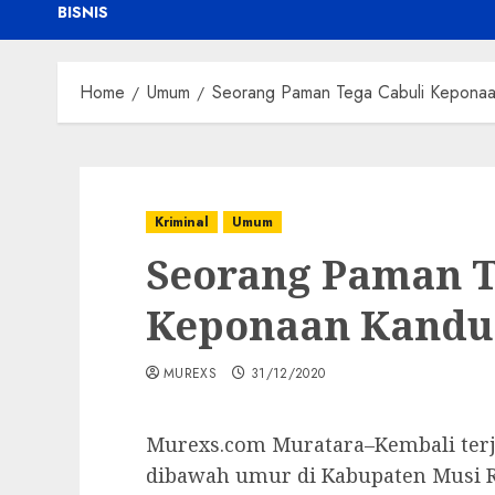
BISNIS
Home
Umum
Seorang Paman Tega Cabuli Keponaa
Kriminal
Umum
Seorang Paman T
Keponaan Kandun
MUREXS
31/12/2020
Murexs.com Muratara–Kembali terj
dibawah umur di Kabupaten Musi Ra