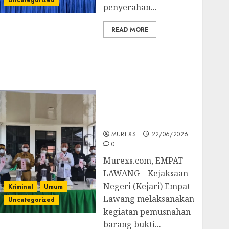
Uncategorized
penyerahan...
READ MORE
‎Kejari Empat Lawang
Musnahkan Barang
Bukti 45 Perkara
Berkekuatan Hukum
Tetap, Tegaskan
Komitmen Penegakan
Hukum‎
MUREXS
22/06/2026
0
‎Murexs.com, EMPAT
LAWANG – Kejaksaan
Negeri (Kejari) Empat
Kriminal
Umum
Lawang melaksanakan
Uncategorized
kegiatan pemusnahan
barang bukti...