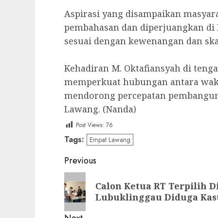
‎Aspirasi yang disampaikan masyar
pembahasan dan diperjuangkan di 
sesuai dengan kewenangan dan ska
‎Kehadiran M. Oktafiansyah di ten
memperkuat hubungan antara wakil
mendorong percepatan pembangun
Lawang. (Nanda)
Post Views:
76
Tags:
Empat Lawang
Post
Previous
navigation
Previous
Calon Ketua RT Terpilih D
post:
Lubuklinggau Diduga Kas