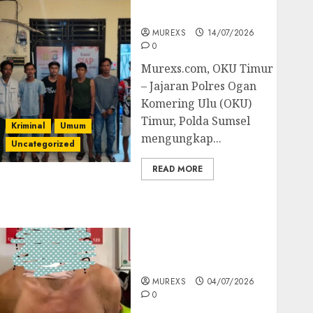
Batubara Ilegal
MUREXS
14/07/2026
0
Murexs.com, OKU Timur
– Jajaran Polres Ogan
Komering Ulu (OKU)
Timur, Polda Sumsel
Kriminal
Umum
mengungkap...
Uncategorized
READ MORE
Bandar Sabu Asal
Rawas Ulu Musi Rawas
Utara Di Sergap Set
Res Narkoba Polres
Muratara
MUREXS
04/07/2026
0