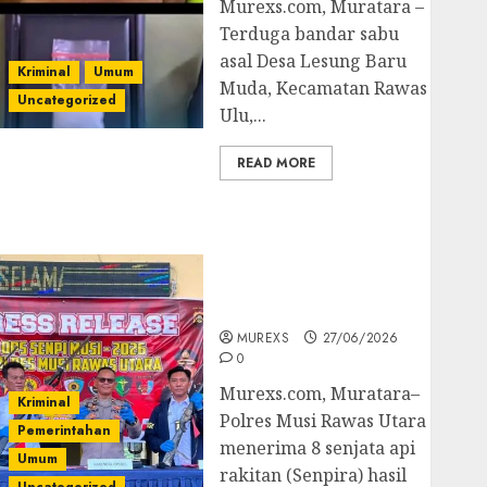
Murexs.com, Muratara –
Terduga bandar sabu
asal Desa Lesung Baru
Kriminal
Umum
Muda, Kecamatan Rawas
Uncategorized
Ulu,...
READ MORE
Operasi Senpi musi
2026,Polres Muratara
Berhasil Ungkap
Kejahatan Senjata Api
Ilegal
MUREXS
27/06/2026
0
Murexs.com, Muratara–
Kriminal
Polres Musi Rawas Utara
Pemerintahan
menerima 8 senjata api
Umum
rakitan (Senpira) hasil