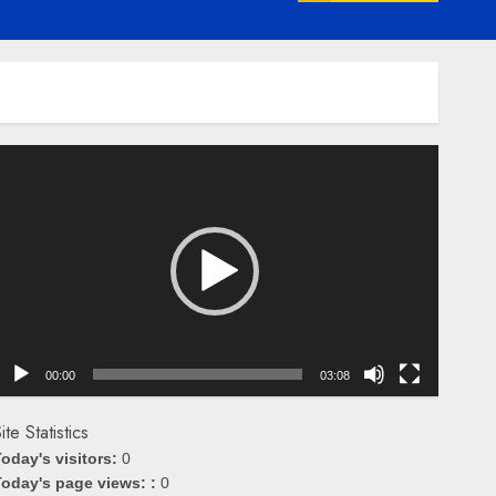
emutar
ideo
00:00
03:08
ite Statistics
oday's visitors:
0
oday's page views: :
0