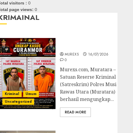
otal visitors :
0
otal page views:
0
KRIMAINAL
Kasatreskrim Polres
Muratara ungkap Dua
Pelaku Curanmor
MUREXS
16/07/2026
0
Murexs.com, Muratara –
Satuan Reserse Kriminal
(Satreskrim) Polres Musi
Rawas Utara (Muratara)
Kriminal
Umum
berhasil mengungkap...
Uncategorized
READ MORE
Polres OKUT Gagalkan
Pengiriman 368 Ton