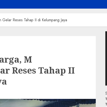
h Gelar Reses Tahap II di Kelumpang Jaya
P
V
Warga, M
ar Reses Tahap II
ya
S
T
T