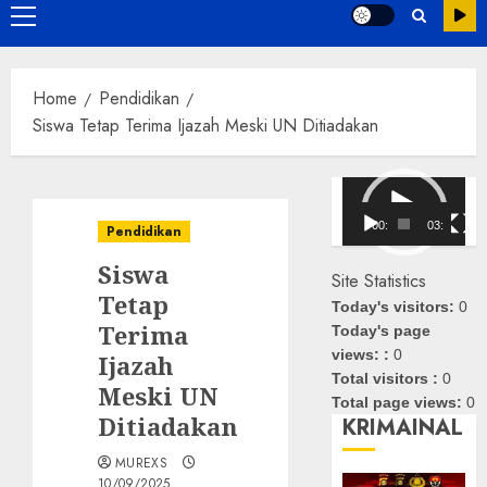
Primary
Menu
Home
Pendidikan
Siswa Tetap Terima Ijazah Meski UN Ditiadakan
Pemutar
Video
00:00
03:08
Pendidikan
Siswa
Site Statistics
Tetap
Today's visitors:
0
Terima
Today's page
views: :
0
Ijazah
Total visitors :
0
Meski UN
Total page views:
0
Ditiadakan
KRIMAINAL
MUREXS
10/09/2025