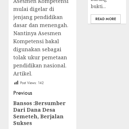
Asesmen Kompetensi
bukti...
mulai digelar di
jenjang pendidikan
READ MORE
dasar dan menengah.
Nantinya Asesmen
Kompetensi bakal
digunakan sebagai
tolak ukur pemetaan
pendidikan nasional.
Artikel.
Post Views:
142
Post
Previous
navigation
Bansos :Bersumber
Previous
Dari Dana Desa
post:
Semeteh, Berjalan
Sukses