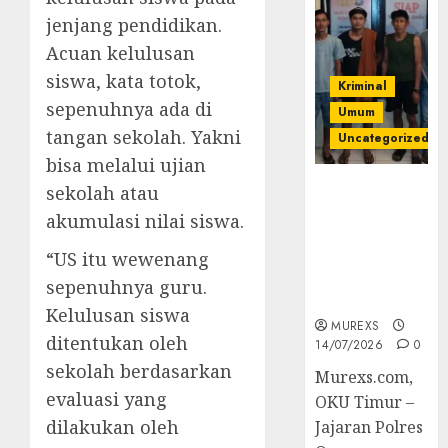
jenjang pendidikan.
Acuan kelulusan
siswa, kata totok,
Kriminal
sepenuhnya ada di
Umum
tangan sekolah. Yakni
Uncategorized
bisa melalui ujian
Polres OKUT
sekolah atau
Gagalkan
akumulasi nilai siswa.
Pengiriman
368 Ton
“US itu wewenang
Batubara
sepenuhnya guru.
Ilegal
Kelulusan siswa
MUREXS
ditentukan oleh
14/07/2026
0
sekolah berdasarkan
Murexs.com,
evaluasi yang
OKU Timur –
dilakukan oleh
Jajaran Polres