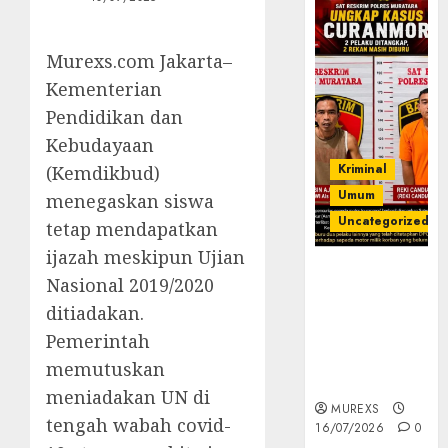
Murexs.com Jakarta–
Kementerian
Pendidikan dan
Kebudayaan
Kriminal
(Kemdikbud)
Umum
menegaskan siswa
Uncategorized
tetap mendapatkan
ijazah meskipun Ujian
Kasatreskrim
Nasional 2019/2020
Polres
ditiadakan.
Muratara
ungkap Dua
Pemerintah
Pelaku
memutuskan
Curanmor
meniadakan UN di
MUREXS
tengah wabah covid-
16/07/2026
0