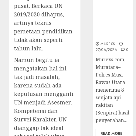
Muratara
pusat. Berkaca UN
Berhasil
2019/2020 dihapus,
Ungkap
artinya teknis
Kejahatan
Senjata Api
pemetaan pendidikan
Ilegal
tidak akan seperti
MUREXS
tahun lalu.
27/06/2026
0
Namun begitu ia
Murexs.com,
Muratara–
mengatakan hal ini
Polres Musi
tak jadi masalah,
Rawas Utara
karena sudah ada
menerima 8
keputusan mengganti
senjata api
UN menjadi Asesmen
rakitan
Kompetensi dan
(Senpira) hasil
Survei Karakter. UN
penyerahan...
dianggap tak ideal
READ MORE