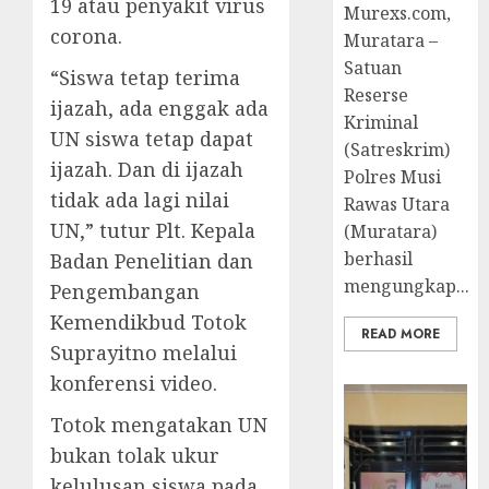
19 atau penyakit virus
Murexs.com,
corona.
Muratara –
Satuan
“Siswa tetap terima
Reserse
ijazah, ada enggak ada
Kriminal
UN siswa tetap dapat
(Satreskrim)
ijazah. Dan di ijazah
Polres Musi
tidak ada lagi nilai
Rawas Utara
UN,” tutur Plt. Kepala
(Muratara)
berhasil
Badan Penelitian dan
mengungkap...
Pengembangan
Kemendikbud Totok
READ MORE
Suprayitno melalui
konferensi video.
Totok mengatakan UN
bukan tolak ukur
kelulusan siswa pada