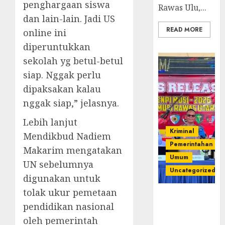
penghargaan siswa
Rawas Ulu,...
dan lain-lain. Jadi US
READ MORE
online ini
diperuntukkan
sekolah yg betul-betul
siap. Nggak perlu
dipaksakan kalau
nggak siap,” jelasnya.
Lebih lanjut
Kriminal
Mendikbud Nadiem
Pemerintahan
Makarim mengatakan
Umum
UN sebelumnya
Uncategorized
digunakan untuk
tolak ukur pemetaan
Operasi
pendidikan nasional
Senpi musi
2026,Polres
oleh pemerintah