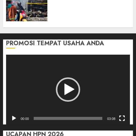
Tangki Ditetapkan Sebagai
Tersangka Atas Kecelakaan
Bus ALS yang Tewaskan 19
Orang
03/08/2026
0
PROMOSI TEMPAT USAHA ANDA
Pemutar
Video
00:00
03:08
UCAPAN HPN 2026