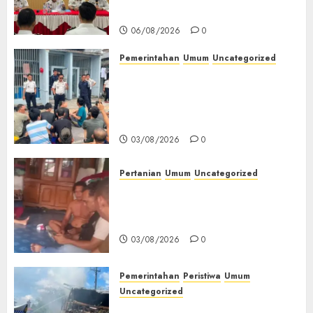
Kemerdekaan RI‎
06/08/2026
0
Pemerintahan
Umum
Uncategorized
‎Lapas Empat Lawang Berikan
Pengarahan WBP, Tekankan
Keamanan, Kebersihan dan
Kesehatan‎
03/08/2026
0
Pertanian
Umum
Uncategorized
Lagi Menyadap Karet Dua
Petani Asal Desa Lesung Batu
Muda Diserang Beruang Liar
03/08/2026
0
Pemerintahan
Peristiwa
Umum
Uncategorized
Direktur Dan Pemilik Truk