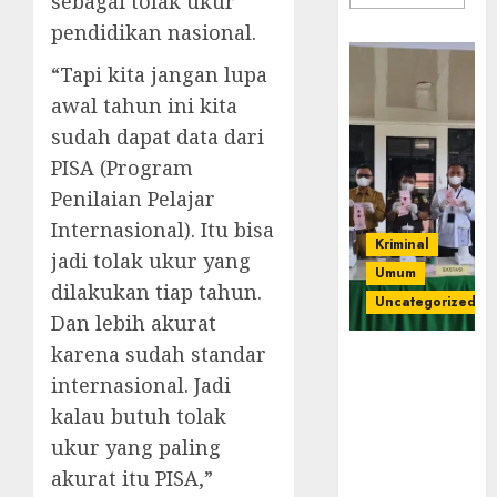
sebagai tolak ukur
pendidikan nasional.
“Tapi kita jangan lupa
awal tahun ini kita
sudah dapat data dari
PISA (Program
Penilaian Pelajar
Internasional). Itu bisa
Kriminal
jadi tolak ukur yang
Umum
dilakukan tiap tahun.
Uncategorized
Dan lebih akurat
karena sudah standar
‎Kejari Empat
internasional. Jadi
Lawang
Musnahkan
kalau butuh tolak
Barang Bukti
ukur yang paling
45 Perkara
akurat itu PISA,”
Berkekuatan