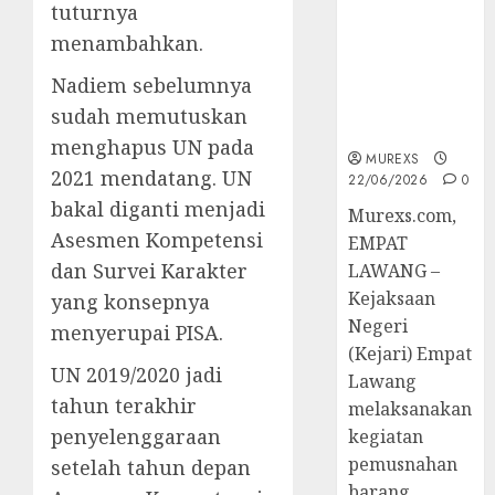
Hukum
tuturnya
Tetap,
menambahkan.
Tegaskan
Komitmen
Nadiem sebelumnya
Penegakan
sudah memutuskan
Hukum‎
menghapus UN pada
MUREXS
2021 mendatang. UN
22/06/2026
0
bakal diganti menjadi
‎Murexs.com,
Asesmen Kompetensi
EMPAT
dan Survei Karakter
LAWANG –
Kejaksaan
yang konsepnya
Negeri
menyerupai PISA.
(Kejari) Empat
UN 2019/2020 jadi
Lawang
tahun terakhir
melaksanakan
penyelenggaraan
kegiatan
pemusnahan
setelah tahun depan
barang