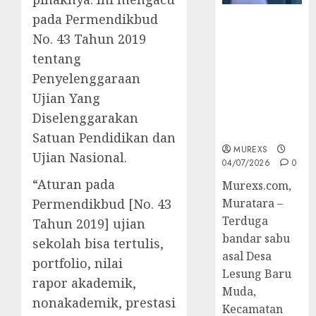
pada Permendikbud
Bandar Sabu
No. 43 Tahun 2019
Asal Rawas
Ulu Musi
tentang
Rawas Utara
Penyelenggaraan
Di Sergap Set
Ujian Yang
Res Narkoba
Polres
Diselenggarakan
Muratara
Satuan Pendidikan dan
MUREXS
Ujian Nasional.
04/07/2026
0
“Aturan pada
Murexs.com,
Permendikbud [No. 43
Muratara –
Terduga
Tahun 2019] ujian
bandar sabu
sekolah bisa tertulis,
asal Desa
portfolio, nilai
Lesung Baru
rapor akademik,
Muda,
nonakademik, prestasi
Kecamatan