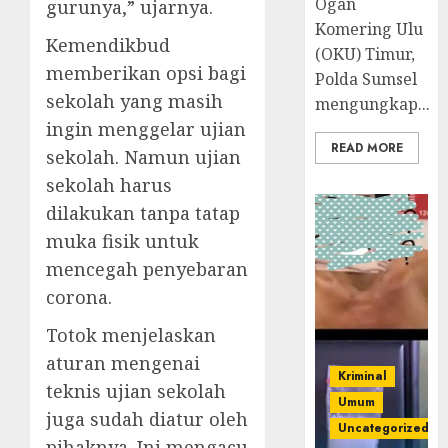
Ogan
gurunya,” ujarnya.
Komering Ulu
Kemendikbud
(OKU) Timur,
memberikan opsi bagi
Polda Sumsel
sekolah yang masih
mengungkap...
ingin menggelar ujian
READ MORE
sekolah. Namun ujian
sekolah harus
dilakukan tanpa tatap
muka fisik untuk
mencegah penyebaran
corona.
Totok menjelaskan
aturan mengenai
Kriminal
teknis ujian sekolah
Umum
juga sudah diatur oleh
Uncategorized
pihaknya. Ini mengacu