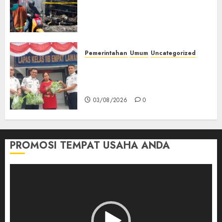
Tangki Ditetapkan Sebagai
Tersangka Atas Kecelakaan
Bus ALS yang Tewaskan 19
Orang
03/08/2026
0
Pemerintahan
Umum
Uncategorized
‎Panen Sayuran Organik,
Lapas Empat Lawang Dorong
Kemandirian Warga Binaan
03/08/2026
0
PROMOSI TEMPAT USAHA ANDA
Pemutar
Video