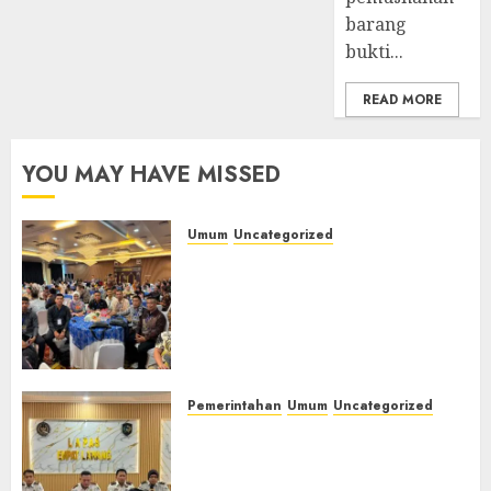
barang
bukti...
READ MORE
YOU MAY HAVE MISSED
Umum
Uncategorized
Tingkatkan Profesionalisme,
Wakapolres Polres Muratara
Ikuti Training of Trainer
(TOT) AI Aman dan
Bertanggung Jawab
07/08/2026
0
Pemerintahan
Umum
Uncategorized
‎Lapas Empat Lawang
Matangkan Persiapan
Peringatan HUT ke-81