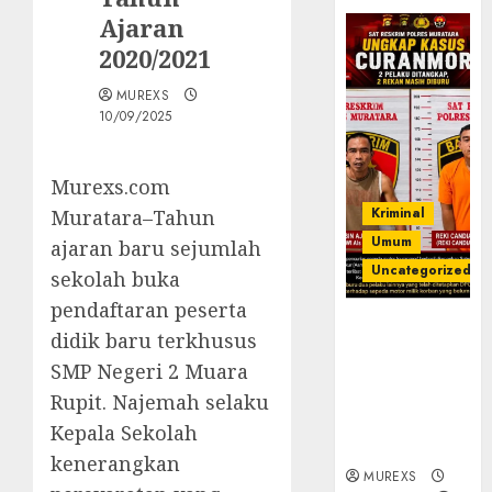
Ajaran
2020/2021
MUREXS
10/09/2025
Murexs.com
Kriminal
Muratara–Tahun
Umum
ajaran baru sejumlah
Uncategorized
sekolah buka
pendaftaran peserta
Kasatreskrim
didik baru terkhusus
Polres
SMP Negeri 2 Muara
Muratara
ungkap Dua
Rupit. Najemah selaku
Pelaku
Kepala Sekolah
Curanmor
kenerangkan
MUREXS