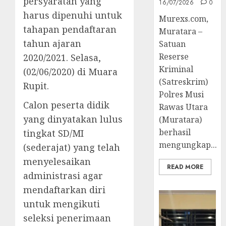
persyaratan yang
16/07/2026
0
harus dipenuhi untuk
Murexs.com,
tahapan pendaftaran
Muratara –
tahun ajaran
Satuan
Reserse
2020/2021. Selasa,
Kriminal
(02/06/2020) di Muara
(Satreskrim)
Rupit.
Polres Musi
Calon peserta didik
Rawas Utara
yang dinyatakan lulus
(Muratara)
berhasil
tingkat SD/MI
mengungkap...
(sederajat) yang telah
menyelesaikan
READ MORE
administrasi agar
mendaftarkan diri
untuk mengikuti
seleksi penerimaan