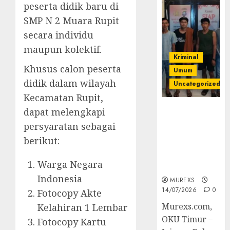
peserta didik baru di
SMP N 2 Muara Rupit
secara individu
maupun kolektif.
Kriminal
Khusus calon peserta
Umum
didik dalam wilayah
Uncategorized
Kecamatan Rupit,
Polres OKUT
dapat melengkapi
Gagalkan
persyaratan sebagai
Pengiriman
berikut:
368 Ton
Batubara
Warga Negara
Ilegal
Indonesia
MUREXS
14/07/2026
0
Fotocopy Akte
Murexs.com,
Kelahiran 1 Lembar
OKU Timur –
Fotocopy Kartu