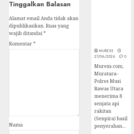
Tinggalkan Balasan
2026,Polres
Muratara
Berhasil
Alamat email Anda tidak akan
Ungkap
dipublikasikan.
Ruas yang
Kejahatan
wajib ditandai
*
Senjata Api
Ilegal
Komentar
*
MUREXS
27/06/2026
0
Murexs.com,
Muratara–
Polres Musi
Rawas Utara
menerima 8
senjata api
rakitan
(Senpira) hasil
Nama
penyerahan...