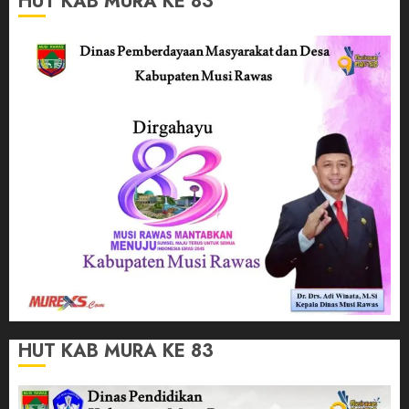
HUT KAB MURA KE 83
HUT KAB MURA KE 83