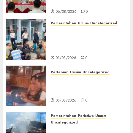
Kemerdekaan RI‎
06/08/2026
0
Pemerintahan
Umum
Uncategorized
‎Lapas Empat Lawang Berikan
Pengarahan WBP, Tekankan
Keamanan, Kebersihan dan
Kesehatan‎
03/08/2026
0
Pertanian
Umum
Uncategorized
Lagi Menyadap Karet Dua
Petani Asal Desa Lesung Batu
Muda Diserang Beruang Liar
03/08/2026
0
Pemerintahan
Peristiwa
Umum
Uncategorized
Direktur Dan Pemilik Truk