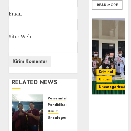
READ MORE
Email
Situs Web
Kriminal
Umum
RELATED NEWS
Uncategorized
Pemerintahan
‎Kejari Empat
Pendidikan
Lawang
Umum
Musnahkan
Uncategorized
Barang Bukti
Semarak
45 Perkara