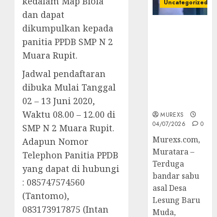
kedalam Map Biola
Uncategorized
dan dapat
dikumpulkan kepada
Bandar Sabu
Asal Rawas
panitia PPDB SMP N 2
Ulu Musi
Muara Rupit.
Rawas Utara
Di Sergap Set
Jadwal pendaftaran
Res Narkoba
dibuka Mulai Tanggal
Polres
02 – 13 Juni 2020,
Muratara
Waktu 08.00 – 12.00 di
MUREXS
04/07/2026
0
SMP N 2 Muara Rupit.
Murexs.com,
Adapun Nomor
Muratara –
Telephon Panitia PPDB
Terduga
yang dapat di hubungi
bandar sabu
: 085747574560
asal Desa
(Tantomo),
Lesung Baru
083173917875 (Intan
Muda,