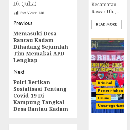
D). (Julia)
Kecamatan
Rawas Ulu,...
Post Views:
138
Post
Previous
READ MORE
navigation
Memasuki Desa
Previous
Rantau Kadam
post:
Dihadang Sejumlah
Tim Memakai APD
Lengkap
Next
Polri Berikan
Next
Kriminal
Sosialisasi Tentang
post:
Pemerintahan
Covid-19 Di
Umum
Kampung Tangkal
Uncategorized
Desa Rantau Kadam
Operasi
Senpi musi