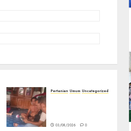
Pertanian
Umum
Uncategorized
Lagi Menyadap Karet Dua
Petani Asal Desa Lesung
Batu Muda Diserang
Beruang Liar
03/08/2026
0