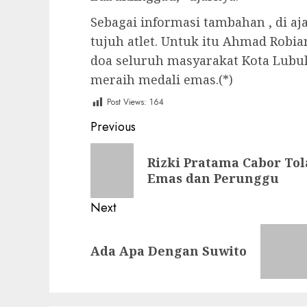
Sebagai informasi tambahan , di a
tujuh atlet. Untuk itu Ahmad Rob
doa seluruh masyarakat Kota Lubu
meraih medali emas.(*)
Post Views:
164
Post
Previous
navigation
Previous
Rizki Pratama Cabor Tol
post:
Emas dan Perunggu
Next
Next
Ada Apa Dengan Suwito
post: