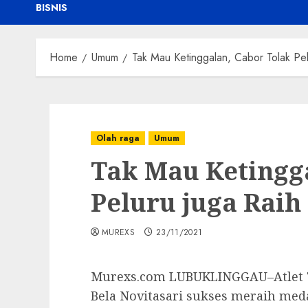
BISNIS
Home
Umum
Tak Mau Ketinggalan, Cabor Tolak Pe
Olah raga
Umum
Tak Mau Ketingg
Peluru juga Rai
MUREXS
23/11/2021
Murexs.com LUBUKLINGGAU–Atlet To
Bela Novitasari sukses meraih meda