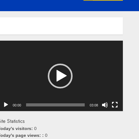
emutar
ideo
00:00
03:08
ite Statistics
oday's visitors:
0
oday's page views: :
0