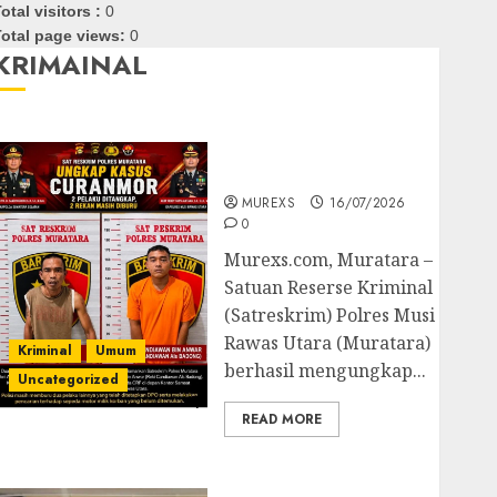
otal visitors :
0
otal page views:
0
KRIMAINAL
Kasatreskrim Polres
Muratara ungkap Dua
Pelaku Curanmor
MUREXS
16/07/2026
0
Murexs.com, Muratara –
Satuan Reserse Kriminal
(Satreskrim) Polres Musi
Rawas Utara (Muratara)
Kriminal
Umum
berhasil mengungkap...
Uncategorized
READ MORE
Polres OKUT Gagalkan
Pengiriman 368 Ton