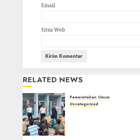
Email
Situs Web
RELATED NEWS
Pemerintahan
Umum
Uncategorized
‎Lapas Empat Lawang
Berikan Pengarahan WBP,
Tekankan Keamanan,
Kebersihan dan Kesehatan‎