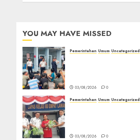
03/08/2026
0
YOU MAY HAVE MISSED
Pemerintahan
Umum
Uncategorized
‎Lapas Empat Lawang
Berikan Pengarahan WBP,
Tekankan Keamanan,
Kebersihan dan Kesehatan‎
03/08/2026
0
Pemerintahan
Umum
Uncategorized
‎Panen Sayuran Organik,
Lapas Empat Lawang
Dorong Kemandirian
Warga Binaan
03/08/2026
0