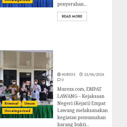
Uncategorized
penyerahan...
READ MORE
‎Kejari Empat Lawang
Musnahkan Barang
Bukti 45 Perkara
Berkekuatan Hukum
Tetap, Tegaskan
Komitmen Penegakan
Hukum‎
MUREXS
22/06/2026
0
‎Murexs.com, EMPAT
LAWANG – Kejaksaan
Negeri (Kejari) Empat
Kriminal
Umum
Lawang melaksanakan
Uncategorized
kegiatan pemusnahan
barang bukti...