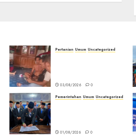
Pertanian
Umum
Uncategorized
Lagi Menyadap Karet Dua
Petani Asal Desa Lesung
Batu Muda Diserang
Beruang Liar
03/08/2026
0
Pemerintahan
Umum
Uncategorized
‎Seluruh Fraksi DPRD
Setujui
Pertanggungjawaban APBD
2025 Empat Lawang
01/08/2026
0