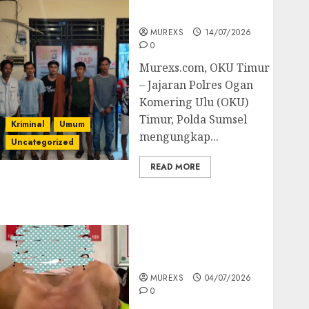
Batubara Ilegal
MUREXS
14/07/2026
0
Murexs.com, OKU Timur
– Jajaran Polres Ogan
Komering Ulu (OKU)
Timur, Polda Sumsel
Kriminal
Umum
mengungkap...
Uncategorized
READ MORE
Bandar Sabu Asal
Rawas Ulu Musi Rawas
Utara Di Sergap Set
Res Narkoba Polres
Muratara
MUREXS
04/07/2026
0