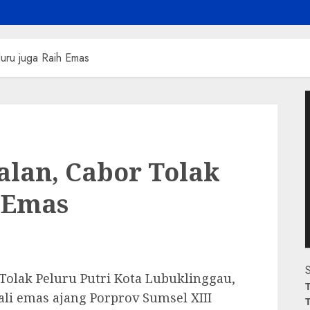
luru juga Raih Emas
P
V
alan, Cabor Tolak
h Emas
S
lak Peluru Putri Kota Lubuklinggau,
T
li emas ajang Porprov Sumsel XIII
T