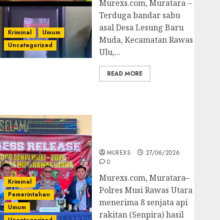
Murexs.com, Muratara –
Terduga bandar sabu
asal Desa Lesung Baru
Kriminal
Umum
Muda, Kecamatan Rawas
Uncategorized
Ulu,...
READ MORE
Operasi Senpi musi
2026,Polres Muratara
Berhasil Ungkap
Kejahatan Senjata Api
Ilegal
MUREXS
27/06/2026
0
Murexs.com, Muratara–
Kriminal
Polres Musi Rawas Utara
Pemerintahan
menerima 8 senjata api
Umum
rakitan (Senpira) hasil