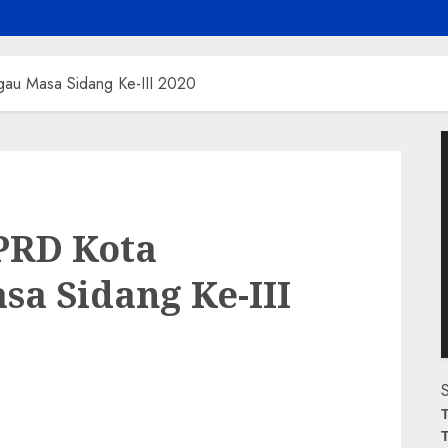
gau Masa Sidang Ke-III 2020
P
V
PRD Kota
a Sidang Ke-III
S
T
T