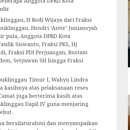
beberapa Anggota DPRD Kota
dir.
linggau, H Rodi Wijaya dari Fraksi
buklinggau, Hendri ‘Aster’ Juniansyah
adir pula, Anggota DPRD Kota
ufik Siswanto, Fraksi PKS, Hj
di, Fraksi PDI Perjuangan, Rustam
sdem, Setyawan SH hingga Fraksi
uklinggau Timur I, Wahyu Lindra
 kasihnya atas pelaksanaan reses
, Camat juga berterima kasih atas
klinggau Dapil IV guna menjaring
ebut.
 bisa bersilaturahmi dan menyampaikan