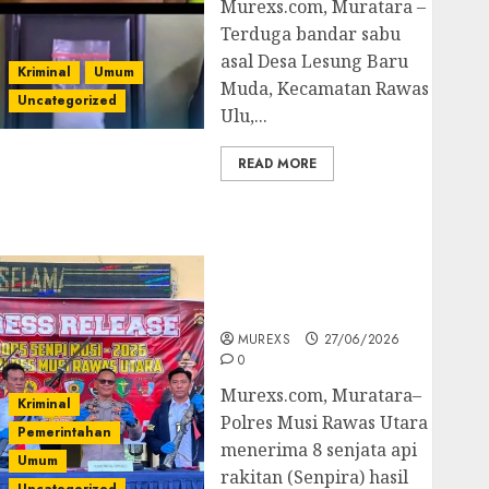
Murexs.com, Muratara –
Terduga bandar sabu
asal Desa Lesung Baru
Kriminal
Umum
Muda, Kecamatan Rawas
Uncategorized
Ulu,...
READ MORE
Operasi Senpi musi
2026,Polres Muratara
Berhasil Ungkap
Kejahatan Senjata Api
Ilegal
MUREXS
27/06/2026
0
Murexs.com, Muratara–
Kriminal
Polres Musi Rawas Utara
Pemerintahan
menerima 8 senjata api
Umum
rakitan (Senpira) hasil