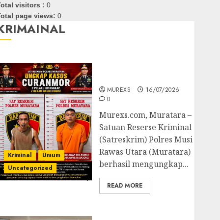
otal visitors :
0
otal page views:
0
KRIMAINAL
Kasatreskrim Polres
Muratara ungkap Dua
Pelaku Curanmor
MUREXS
16/07/2026
0
Murexs.com, Muratara –
Satuan Reserse Kriminal
(Satreskrim) Polres Musi
Rawas Utara (Muratara)
Kriminal
Umum
berhasil mengungkap...
Uncategorized
READ MORE
Polres OKUT Gagalkan
Pengiriman 368 Ton