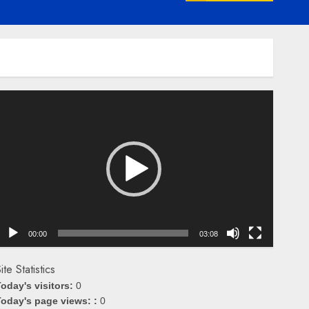
emutar
ideo
00:00
03:08
ite Statistics
oday's visitors:
0
oday's page views: :
0