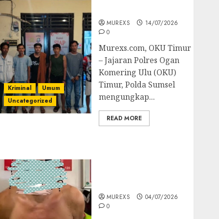
Batubara Ilegal
MUREXS
14/07/2026
0
Murexs.com, OKU Timur
– Jajaran Polres Ogan
Komering Ulu (OKU)
Timur, Polda Sumsel
Kriminal
Umum
mengungkap...
Uncategorized
READ MORE
Bandar Sabu Asal
Rawas Ulu Musi Rawas
Utara Di Sergap Set
Res Narkoba Polres
Muratara
MUREXS
04/07/2026
0