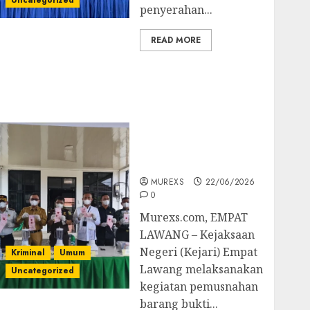
Uncategorized
penyerahan...
READ MORE
‎Kejari Empat Lawang
Musnahkan Barang
Bukti 45 Perkara
Berkekuatan Hukum
Tetap, Tegaskan
Komitmen Penegakan
Hukum‎
MUREXS
22/06/2026
0
‎Murexs.com, EMPAT
LAWANG – Kejaksaan
Negeri (Kejari) Empat
Kriminal
Umum
Lawang melaksanakan
Uncategorized
kegiatan pemusnahan
barang bukti...