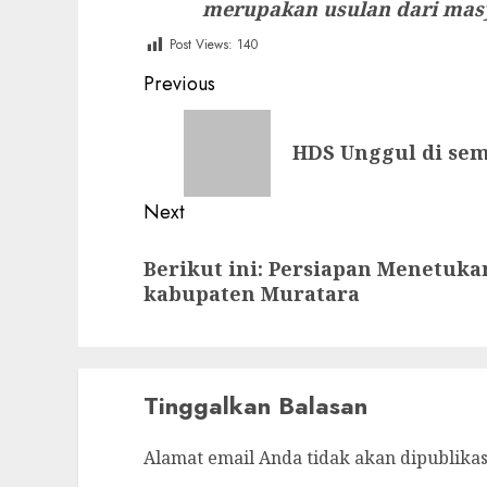
merupakan usulan dari masy
Post Views:
140
Post
Previous
navigation
Previous
HDS Unggul di se
post:
Next
Next
Berikut ini: Persiapan Menetuka
post:
kabupaten Muratara
Tinggalkan Balasan
Alamat email Anda tidak akan dipublikas