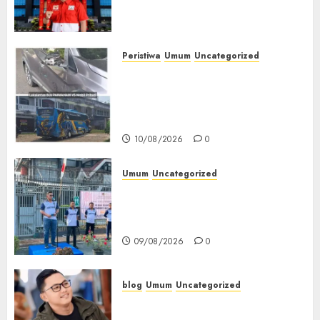
Desak Kejari dan Polres Buka
Perkembangan Perkara
10/08/2026
0
Peristiwa
Umum
Uncategorized
Bus Paimaham Alami Insiden
Lakalantas di Lubuklinggau,
Pihak Loket Masih Tunggu
Keputusan Perusahaan
10/08/2026
0
Umum
Uncategorized
‎Sambut HUT RI ke-81, Lapas
Empat Lawang Gelar Pekan
Olahraga
09/08/2026
0
blog
Umum
Uncategorized
Tampu Bolon: Semula Bersua
Setia, Retak Kaca di Bibir