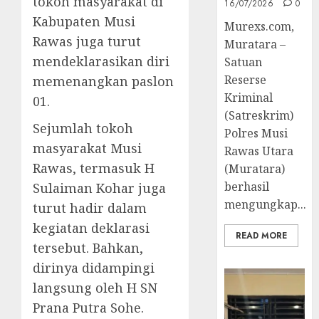
tokoh masyarakat di
16/07/2026
0
Kabupaten Musi
Murexs.com,
Rawas juga turut
Muratara –
mendeklarasikan diri
Satuan
Reserse
memenangkan paslon
Kriminal
01.
(Satreskrim)
Sejumlah tokoh
Polres Musi
masyarakat Musi
Rawas Utara
Rawas, termasuk H
(Muratara)
berhasil
Sulaiman Kohar juga
mengungkap...
turut hadir dalam
kegiatan deklarasi
READ MORE
tersebut. Bahkan,
dirinya didampingi
langsung oleh H SN
Prana Putra Sohe.