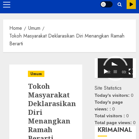
Primary
Menu
Home
Umum
Tokoh Masyarakat Deklarasikan Diri Menangkan Ramah
Berarti
Pemutar
Video
00:00
03:08
Umum
Tokoh
Site Statistics
Masyarakat
Today's visitors:
0
Deklarasikan
Today's page
views: :
0
Diri
Total visitors :
0
Menangkan
Total page views:
0
Ramah
KRIMAINAL
Berarti