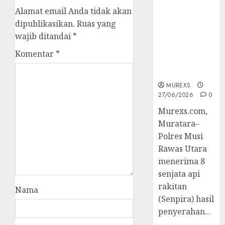
2026,Polres
Alamat email Anda tidak akan
Muratara
dipublikasikan.
Ruas yang
Berhasil
wajib ditandai
*
Ungkap
Kejahatan
Komentar
*
Senjata Api
Ilegal
MUREXS
27/06/2026
0
Murexs.com,
Muratara–
Polres Musi
Rawas Utara
menerima 8
senjata api
rakitan
Nama
(Senpira) hasil
penyerahan...