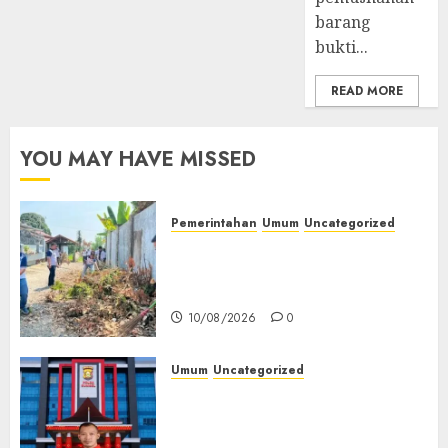
barang
10/08/2026
0
bukti...
READ MORE
YOU MAY HAVE MISSED
Pemerintahan
Umum
Uncategorized
‎Lapas Empat Lawang Gelar
Aksi Bersih Lingkungan
Sambut HUT ke-81 RI‎
10/08/2026
0
Umum
Uncategorized
Kasus Dugaan Libatkan PT
Pancaroba dan Korupsi PT
MEP Senyap, PWRI Muba