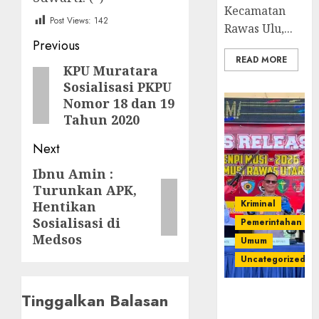
Kecamatan
Post Views:
142
Rawas Ulu,...
Post
Previous
READ MORE
navigation
KPU Muratara
Previous
Sosialisasi PKPU
post:
Nomor 18 dan 19
Tahun 2020
Next
Ibnu Amin :
Next
Turunkan APK,
post:
Kriminal
Hentikan
Sosialisasi di
Pemerintahan
Medsos
Umum
Uncategorized
Operasi
Tinggalkan Balasan
Senpi musi