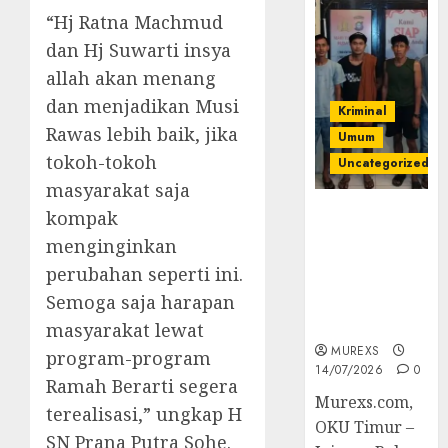
“Hj Ratna Machmud
dan Hj Suwarti insya
allah akan menang
dan menjadikan Musi
Kriminal
Rawas lebih baik, jika
Umum
tokoh-tokoh
Uncategorized
masyarakat saja
Polres OKUT
kompak
Gagalkan
menginginkan
Pengiriman
perubahan seperti ini.
368 Ton
Semoga saja harapan
Batubara
Ilegal
masyarakat lewat
MUREXS
program-program
14/07/2026
0
Ramah Berarti segera
Murexs.com,
terealisasi,” ungkap H
OKU Timur –
SN Prana Putra Sohe.