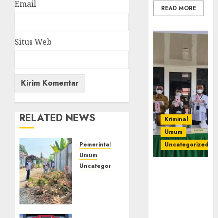
Email
READ MORE
Situs Web
RELATED NEWS
Kriminal
Umum
Pemerintahan
Uncategorized
Umum
Uncategorized
‎Kejari Empat
‎Lapas
Lawang
Empat
Musnahkan
Lawang
Barang Bukti
Gelar
45 Perkara