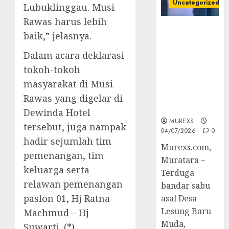
Uncategorized
Lubuklinggau. Musi
Rawas harus lebih
Bandar Sabu
baik,” jelasnya.
Asal Rawas
Ulu Musi
Dalam acara deklarasi
Rawas Utara
tokoh-tokoh
Di Sergap Set
masyarakat di Musi
Res Narkoba
Polres
Rawas yang digelar di
Muratara
Dewinda Hotel
MUREXS
tersebut, juga nampak
04/07/2026
0
hadir sejumlah tim
Murexs.com,
pemenangan, tim
Muratara –
keluarga serta
Terduga
relawan pemenangan
bandar sabu
paslon 01, Hj Ratna
asal Desa
Lesung Baru
Machmud – Hj
Muda,
Suwarti. (*)