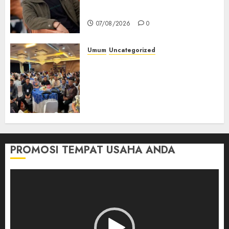
Jendela
07/08/2026
0
Umum
Uncategorized
Tingkatkan Profesionalisme,
Wakapolres Polres Muratara
Ikuti Training of Trainer
(TOT) AI Aman dan
Bertanggung Jawab
07/08/2026
0
PROMOSI TEMPAT USAHA ANDA
Pemutar
Video