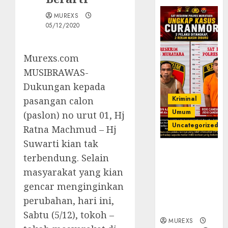
MUREXS
05/12/2020
Murexs.com
MUSIBRAWAS-
Dukungan kepada
Kriminal
pasangan calon
Umum
(paslon) no urut 01, Hj
Uncategorized
Ratna Machmud – Hj
Suwarti kian tak
Kasatreskrim
terbendung. Selain
Polres
masyarakat yang kian
Muratara
ungkap Dua
gencar menginginkan
Pelaku
perubahan, hari ini,
Curanmor
Sabtu (5/12), tokoh –
MUREXS