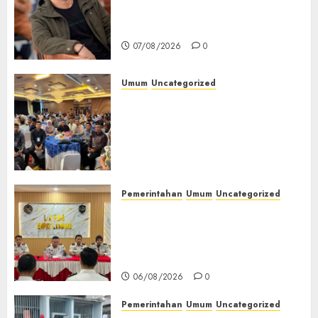
Setia, Retak Kaca di Bibir
Jendela
07/08/2026
0
Umum
Uncategorized
Tingkatkan Profesionalisme,
Wakapolres Polres Muratara
Ikuti Training of Trainer
(TOT) AI Aman dan
Bertanggung Jawab
07/08/2026
0
Pemerintahan
Umum
Uncategorized
‎Lapas Empat Lawang
Matangkan Persiapan
Peringatan HUT ke-81
Kemerdekaan RI‎
06/08/2026
0
Pemerintahan
Umum
Uncategorized