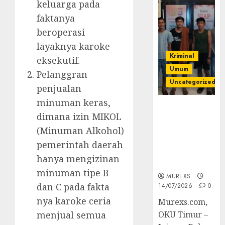
keluarga pada
faktanya
beroperasi
layaknya karoke
Kriminal
eksekutif.
Umum
Pelanggran
Uncategorized
penjualan
minuman keras,
Polres OKUT
dimana izin MIKOL
Gagalkan
(Minuman Alkohol)
Pengiriman
368 Ton
pemerintah daerah
Batubara
hanya mengizinan
Ilegal
minuman tipe B
MUREXS
dan C pada fakta
14/07/2026
0
nya karoke ceria
Murexs.com,
menjual semua
OKU Timur –