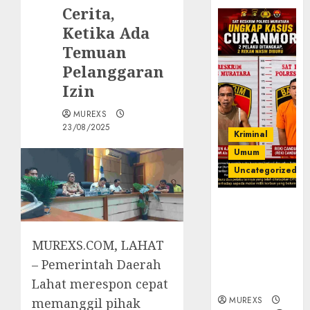
Cerita,
Ketika Ada
Temuan
Pelanggaran
Izin
MUREXS
23/08/2025
Kriminal
Umum
Uncategorized
Kasatreskrim
Polres
Muratara
MUREXS.COM, LAHAT
ungkap Dua
– Pemerintah Daerah
Pelaku
Curanmor
Lahat merespon cepat
MUREXS
memanggil pihak