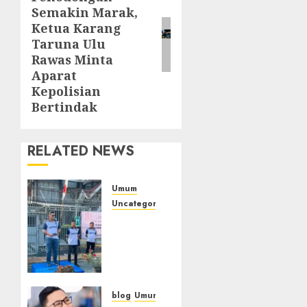
post:
Semakin Marak,
Ketua Karang
Taruna Ulu
Rawas Minta
Aparat
Kepolisian
Bertindak
RELATED NEWS
Umum
Uncategorized
‎Sambut
HUT RI
ke-81,
Lapas
Empat
Lawang
blog
Umum