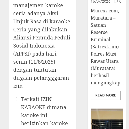
16/07/2026
0
manajemen karoke
Murexs.com,
ceria adanya Aksi
Muratara –
Unjuk Rasa di karaoke
Satuan
Ceria yang dilakukan
Reserse
Aliansi Pemuda Peduli
Kriminal
Sosial Indonesia
(Satreskrim)
(APPSI) pada hari
Polres Musi
Rawas Utara
senin (11/8/2025)
(Muratara)
dengan tuntutan
berhasil
dugaan pelangggaran
mengungkap...
izin
READ MORE
Terkait IZIN
KARAOKE dimana
karoke ini
berizinkan karoke