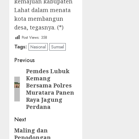
kemajuan kabupaten
Lahat dalam menata
kota membangun
desa, tegasnya. (*)
Post Views:
358
Tags:
Nasional
Sumsel
Post
Previous
navigation
Pemdes Lubuk
Previous
Kemang
post:
Bersama Polres
Muratara Panen
Raya Jagung
Perdana
Next
Maling dan
Next
Penodongan