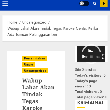
Primary
Menu
Home
Uncategorized
Wabup Lahat Akan Tindak Tegas Karoke Cerita, Ketika
Ada Temuan Pelanggaran Izin
Pemutar
Video
00:00
03:08
Pemerintahan
Umum
Site Statistics
Uncategorized
Today's visitors:
0
Wabup
Today's page
Lahat Akan
views: :
0
Total visitors :
0
Tindak
Total page views:
0
Tegas
KRIMAINAL
Karoke