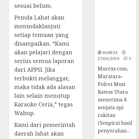
2026,Polres
sesuai belum.
Muratara
Pemda Lahat akan
Berhasil
Ungkap
menindaklanjuti
Kejahatan
setiap temuan yang
Senjata Api
disampaikan. “Kami
Ilegal
akan pelajari dengan
MUREXS
27/06/2026
0
serius semua laporan
Murexs.com,
dari APPSI. Jika
Muratara–
terbukti melanggar,
Polres Musi
maka tidak ada alasan
Rawas Utara
lain selain menutup
menerima 8
Karaoke Ceria,” tegas
senjata api
Wabup.
rakitan
(Senpira) hasil
Kami dari pemerintah
penyerahan...
daerah lahat akan