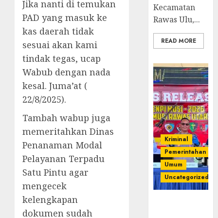
Jika nanti di temukan
Kecamatan
PAD yang masuk ke
Rawas Ulu,...
kas daerah tidak
READ MORE
sesuai akan kami
tindak tegas, ucap
Wabub dengan nada
kesal. Juma’at (
22/8/2025).
Tambah wabup juga
memeritahkan Dinas
Kriminal
Penanaman Modal
Pemerintahan
Pelayanan Terpadu
Umum
Satu Pintu agar
Uncategorized
mengecek
kelengkapan
Operasi
dokumen sudah
Senpi musi