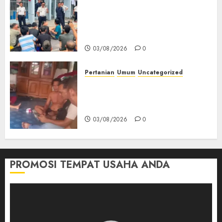
‎Lapas Empat Lawang Berikan
Pengarahan WBP, Tekankan
Keamanan, Kebersihan dan
Kesehatan‎
03/08/2026
0
Pertanian
Umum
Uncategorized
Lagi Menyadap Karet Dua
Petani Asal Desa Lesung Batu
Muda Diserang Beruang Liar
03/08/2026
0
PROMOSI TEMPAT USAHA ANDA
Pemutar
Video