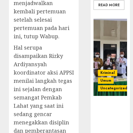
menjadwalkan
READ MORE
kembali pertemuan
setelah selesai
pertemuan pada hari
ini, tutup Wabup.
Hal serupa
disampaikan Rizky
Ardiyansyah
koordinator aksi APPSI
Kriminal
menilai langkah tegas
Umum
ini sejalan dengan
Uncategorized
semangat Pemkab
‎Kejari Empat
Lahat yang saat ini
Lawang
sedang gencar
Musnahkan
menegakkan disiplin
Barang Bukti
45 Perkara
dan pemberantasan