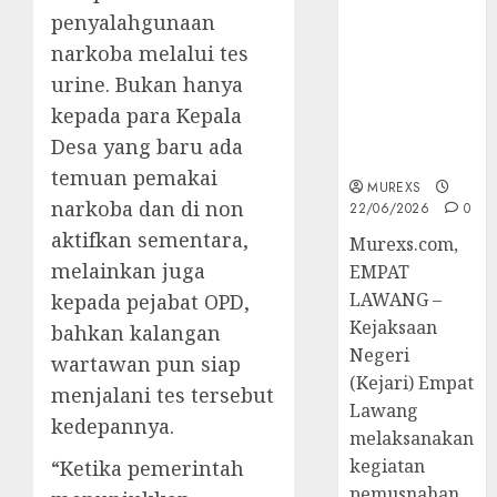
Berkekuatan
penyalahgunaan
Hukum
narkoba melalui tes
Tetap,
urine. Bukan hanya
Tegaskan
Komitmen
kepada para Kepala
Penegakan
Desa yang baru ada
Hukum‎
temuan pemakai
MUREXS
narkoba dan di non
22/06/2026
0
aktifkan sementara,
‎Murexs.com,
melainkan juga
EMPAT
LAWANG –
kepada pejabat OPD,
Kejaksaan
bahkan kalangan
Negeri
wartawan pun siap
(Kejari) Empat
menjalani tes tersebut
Lawang
kedepannya.
melaksanakan
kegiatan
“Ketika pemerintah
pemusnahan