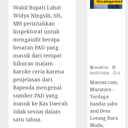
Uncategorized
Wakil Bupati Lahat
Widya Ningsih, SH,.
Bandar Sabu
Asal Rawas
MH perintahkan
Ulu Musi
Inspektorat untuk
Rawas Utara
mengaudit berapa
Di Sergap Set
besaran PAD yang
Res Narkoba
Polres
masuk dari tempat
Muratara
hiburan malam
MUREXS
karoke ceria karena
04/07/2026
0
penjelasan dari
Murexs.com,
Bapenda mengenai
Muratara –
sumber PAD yang
Terduga
masuk ke Kas Daerah
bandar sabu
asal Desa
tidak sesuai dalam
Lesung Baru
satu tahun.
Muda,