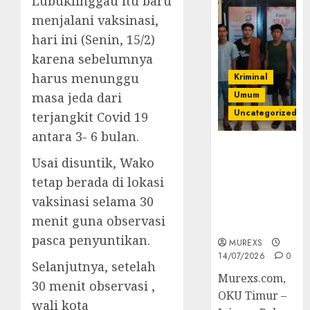
Lubuklinggau itu baru
menjalani vaksinasi,
hari ini (Senin, 15/2)
karena sebelumnya
harus menunggu
Kriminal
Umum
masa jeda dari
Uncategorized
terjangkit Covid 19
antara 3- 6 bulan.
Polres OKUT
Usai disuntik, Wako
Gagalkan
Pengiriman
tetap berada di lokasi
368 Ton
vaksinasi selama 30
Batubara
menit guna observasi
Ilegal
pasca penyuntikan.
MUREXS
14/07/2026
0
Selanjutnya, setelah
Murexs.com,
30 menit observasi ,
OKU Timur –
wali kota