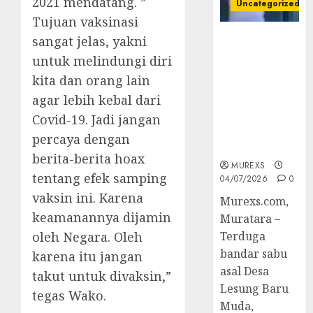
2021 mendatang. ”
Uncategorized
Tujuan vaksinasi
Bandar Sabu
sangat jelas, yakni
Asal Rawas
untuk melindungi diri
Ulu Musi
kita dan orang lain
Rawas Utara
agar lebih kebal dari
Di Sergap Set
Res Narkoba
Covid-19. Jadi jangan
Polres
percaya dengan
Muratara
berita-berita hoax
MUREXS
tentang efek samping
04/07/2026
0
vaksin ini. Karena
Murexs.com,
keamanannya dijamin
Muratara –
oleh Negara. Oleh
Terduga
bandar sabu
karena itu jangan
asal Desa
takut untuk divaksin,”
Lesung Baru
tegas Wako.
Muda,