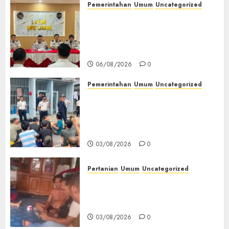
Pemerintahan
Umum
Uncategorized
‎Lapas Empat Lawang
Matangkan Persiapan
Peringatan HUT ke-81
Kemerdekaan RI‎
06/08/2026
0
Pemerintahan
Umum
Uncategorized
‎Lapas Empat Lawang Berikan
Pengarahan WBP, Tekankan
Keamanan, Kebersihan dan
Kesehatan‎
03/08/2026
0
Pertanian
Umum
Uncategorized
Lagi Menyadap Karet Dua
Petani Asal Desa Lesung Batu
Muda Diserang Beruang Liar
03/08/2026
0