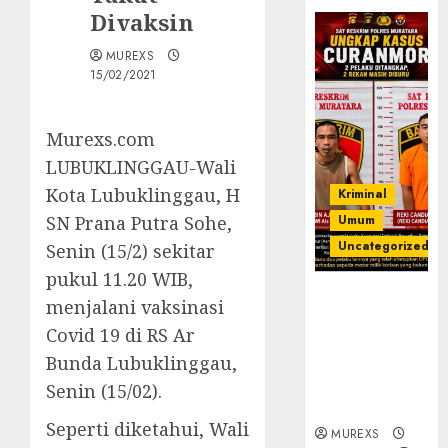
Divaksin
MUREXS
15/02/2021
Murexs.com
LUBUKLINGGAU-Wali
Kota Lubuklinggau, H
Kriminal
SN Prana Putra Sohe,
Umum
Uncategorized
Senin (15/2) sekitar
pukul 11.20 WIB,
Kasatreskrim
menjalani vaksinasi
Polres
Covid 19 di RS Ar
Muratara
Bunda Lubuklinggau,
ungkap Dua
Pelaku
Senin (15/02).
Curanmor
Seperti diketahui, Wali
MUREXS