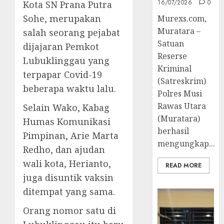
16/07/2026
0
Kota SN Prana Putra
Sohe, merupakan
Murexs.com,
Muratara –
salah seorang pejabat
Satuan
dijajaran Pemkot
Reserse
Lubuklinggau yang
Kriminal
terpapar Covid-19
(Satreskrim)
beberapa waktu lalu.
Polres Musi
Rawas Utara
Selain Wako, Kabag
(Muratara)
Humas Komunikasi
berhasil
Pimpinan, Arie Marta
mengungkap...
Redho, dan ajudan
wali kota, Herianto,
READ MORE
juga disuntik vaksin
ditempat yang sama.
Orang nomor satu di