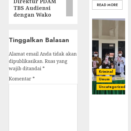
Direktur PDAM
post:
READ MORE
TBS Audiensi
dengan Wako
Tinggalkan Balasan
Alamat email Anda tidak akan
dipublikasikan.
Ruas yang
wajib ditandai
*
Kriminal
Komentar
*
Umum
Uncategorized
‎Kejari Empat
Lawang
Musnahkan
Barang Bukti
45 Perkara