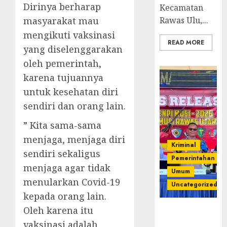
Dirinya berharap
Kecamatan
masyarakat mau
Rawas Ulu,...
mengikuti vaksinasi
READ MORE
yang diselenggarakan
oleh pemerintah,
karena tujuannya
untuk kesehatan diri
sendiri dan orang lain.
” Kita sama-sama
menjaga, menjaga diri
Kriminal
sendiri sekaligus
Pemerintahan
menjaga agar tidak
Umum
menularkan Covid-19
Uncategorized
kepada orang lain.
Oleh karena itu
Operasi
Senpi musi
vaksinasi adalah