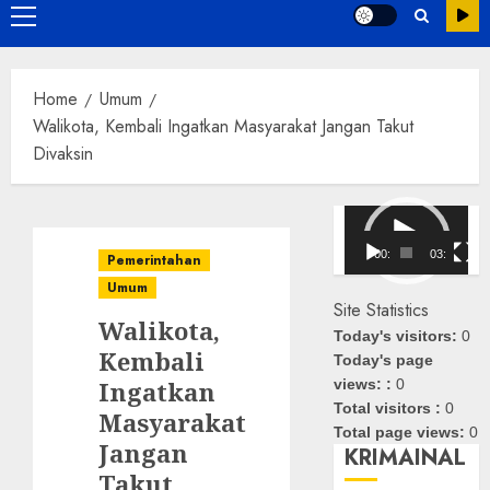
Primary
Menu
Home
Umum
Walikota, Kembali Ingatkan Masyarakat Jangan Takut
Divaksin
Pemutar
Video
00:00
03:08
Pemerintahan
Umum
Site Statistics
Walikota,
Today's visitors:
0
Kembali
Today's page
Ingatkan
views: :
0
Total visitors :
0
Masyarakat
Total page views:
0
Jangan
KRIMAINAL
Takut