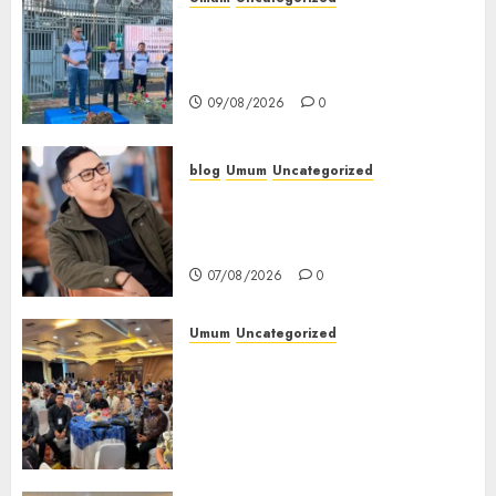
0
‎Sambut HUT RI ke-81, Lapas
Empat Lawang Gelar Pekan
Olahraga
09/08/2026
0
blog
Umum
Uncategorized
Tampu Bolon: Semula Bersua
Setia, Retak Kaca di Bibir
Jendela
07/08/2026
0
Umum
Uncategorized
Tingkatkan Profesionalisme,
Wakapolres Polres Muratara
Ikuti Training of Trainer
(TOT) AI Aman dan
Bertanggung Jawab
07/08/2026
0