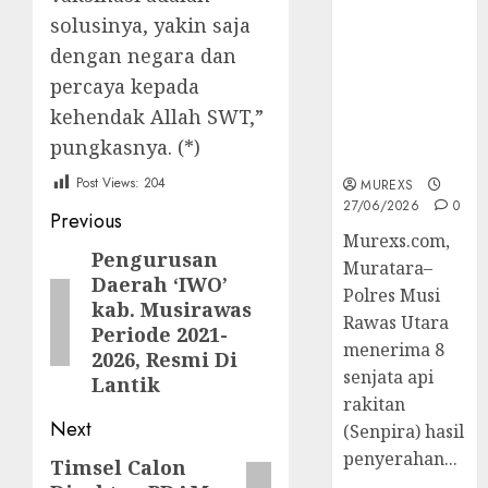
2026,Polres
solusinya, yakin saja
Muratara
dengan negara dan
Berhasil
percaya kepada
Ungkap
Kejahatan
kehendak Allah SWT,”
Senjata Api
pungkasnya. (*)
Ilegal
Post Views:
204
MUREXS
27/06/2026
0
Post
Previous
Murexs.com,
navigation
Pengurusan
Previous
Muratara–
Daerah ‘IWO’
post:
Polres Musi
kab. Musirawas
Rawas Utara
Periode 2021-
menerima 8
2026, Resmi Di
senjata api
Lantik
rakitan
Next
(Senpira) hasil
penyerahan...
Timsel Calon
Next