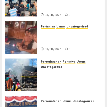
Keamanan, Kebersihan dan
Kesehatan‎
03/08/2026
0
Pertanian
Umum
Uncategorized
Lagi Menyadap Karet Dua
Petani Asal Desa Lesung Batu
Muda Diserang Beruang Liar
03/08/2026
0
Pemerintahan
Peristiwa
Umum
Uncategorized
Direktur Dan Pemilik Truk
Tangki Ditetapkan Sebagai
Tersangka Atas Kecelakaan
Bus ALS yang Tewaskan 19
Orang
03/08/2026
0
Pemerintahan
Umum
Uncategorized