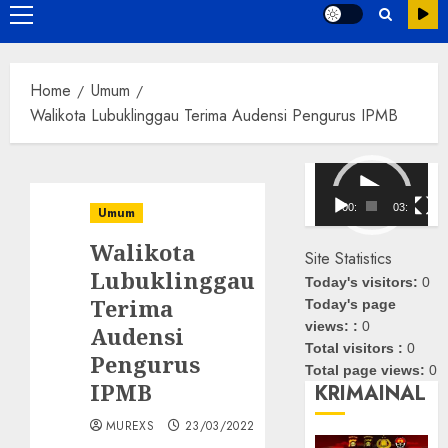
Primary
Menu
Home
Umum
Walikota Lubuklinggau Terima Audensi Pengurus IPMB
Pemutar
Video
00:00
03:08
Umum
Walikota
Site Statistics
Lubuklinggau
Today's visitors:
0
Terima
Today's page
views: :
0
Audensi
Total visitors :
0
Pengurus
Total page views:
0
IPMB
KRIMAINAL
MUREXS
23/03/2022