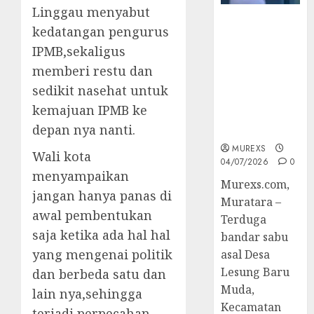
Linggau menyabut
Bandar Sabu
kedatangan pengurus
Asal Rawas
IPMB,sekaligus
Ulu Musi
Rawas Utara
memberi restu dan
Di Sergap Set
sedikit nasehat untuk
Res Narkoba
kemajuan IPMB ke
Polres
depan nya nanti.
Muratara
MUREXS
Wali kota
04/07/2026
0
menyampaikan
Murexs.com,
jangan hanya panas di
Muratara –
awal pembentukan
Terduga
saja ketika ada hal hal
bandar sabu
yang mengenai politik
asal Desa
Lesung Baru
dan berbeda satu dan
Muda,
lain nya,sehingga
Kecamatan
terjadi perpecahan