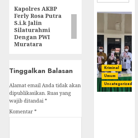
Kapolres AKBP
Next
Ferly Rosa Putra
post:
S.i.k Jalin
Silaturahmi
Dengan PWI
Muratara
Kriminal
Tinggalkan Balasan
Umum
Uncategorized
Alamat email Anda tidak akan
dipublikasikan.
Ruas yang
‎Kejari Empat
wajib ditandai
*
Lawang
Komentar
*
Musnahkan
Barang Bukti
45 Perkara
Berkekuatan