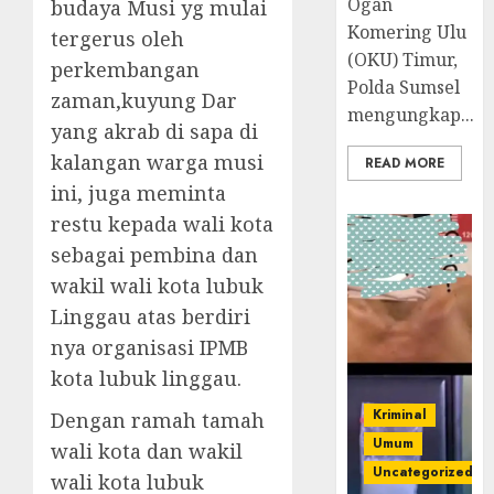
Ogan
budaya Musi yg mulai
Komering Ulu
tergerus oleh
(OKU) Timur,
perkembangan
Polda Sumsel
zaman,kuyung Dar
mengungkap...
yang akrab di sapa di
kalangan warga musi
READ MORE
ini, juga meminta
restu kepada wali kota
sebagai pembina dan
wakil wali kota lubuk
Linggau atas berdiri
nya organisasi IPMB
kota lubuk linggau.
Kriminal
Dengan ramah tamah
Umum
wali kota dan wakil
Uncategorized
wali kota lubuk