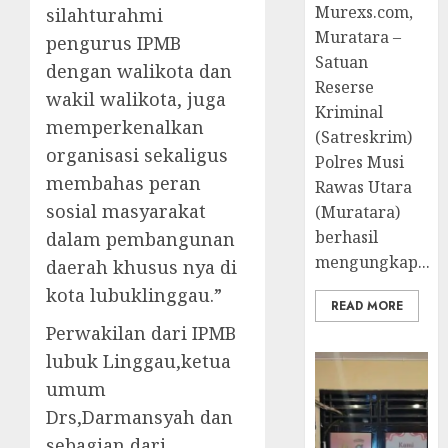
Murexs.com,
silahturahmi
Muratara –
pengurus IPMB
Satuan
dengan walikota dan
Reserse
wakil walikota, juga
Kriminal
memperkenalkan
(Satreskrim)
organisasi sekaligus
Polres Musi
membahas peran
Rawas Utara
sosial masyarakat
(Muratara)
berhasil
dalam pembangunan
mengungkap...
daerah khusus nya di
kota lubuklinggau.”
READ MORE
Perwakilan dari IPMB
lubuk Linggau,ketua
umum
Drs,Darmansyah dan
sebagian dari