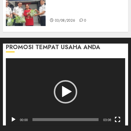
‎Panen Sayuran Organik,
Lapas Empat Lawang Dorong
Kemandirian Warga Binaan
03/08/2026
0
PROMOSI TEMPAT USAHA ANDA
Pemutar
Video
00:00
03:08