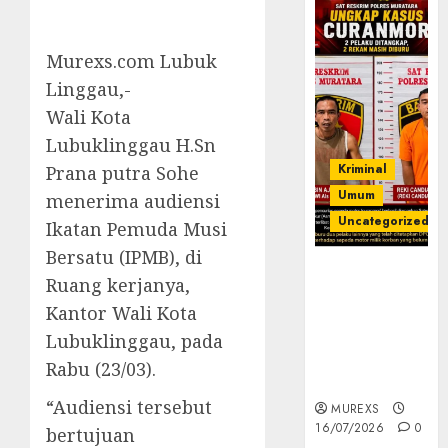
Murexs.com Lubuk
Linggau,-
Wali Kota
Lubuklinggau H.Sn
Kriminal
Prana putra Sohe
Umum
menerima audiensi
Uncategorized
Ikatan Pemuda Musi
Bersatu (IPMB), di
Kasatreskrim
Ruang kerjanya,
Polres
Kantor Wali Kota
Muratara
ungkap Dua
Lubuklinggau, pada
Pelaku
Rabu (23/03).
Curanmor
“Audiensi tersebut
MUREXS
16/07/2026
0
bertujuan