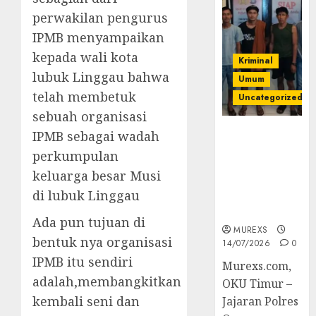
perwakilan pengurus
IPMB menyampaikan
kepada wali kota
Kriminal
lubuk Linggau bahwa
Umum
telah membetuk
Uncategorized
sebuah organisasi
Polres OKUT
IPMB sebagai wadah
Gagalkan
perkumpulan
Pengiriman
keluarga besar Musi
368 Ton
di lubuk Linggau
Batubara
Ilegal
Ada pun tujuan di
MUREXS
bentuk nya organisasi
14/07/2026
0
IPMB itu sendiri
Murexs.com,
adalah,membangkitkan
OKU Timur –
kembali seni dan
Jajaran Polres