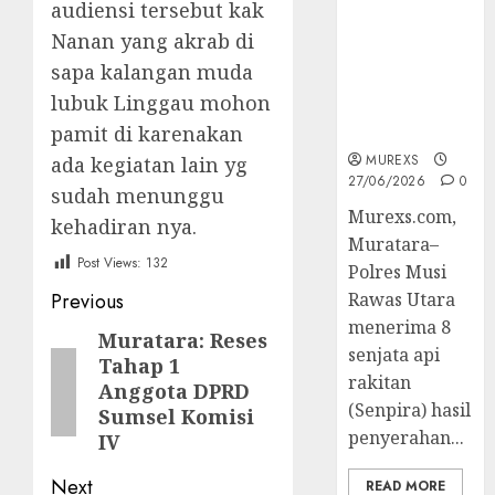
audiensi tersebut kak
Muratara
Berhasil
Nanan yang akrab di
Ungkap
sapa kalangan muda
Kejahatan
lubuk Linggau mohon
Senjata Api
Ilegal
pamit di karenakan
MUREXS
ada kegiatan lain yg
27/06/2026
0
sudah menunggu
Murexs.com,
kehadiran nya.
Muratara–
Post Views:
132
Polres Musi
Post
Previous
Rawas Utara
menerima 8
navigation
Muratara: Reses
Previous
senjata api
Tahap 1
post:
rakitan
Anggota DPRD
(Senpira) hasil
Sumsel Komisi
penyerahan...
IV
Next
READ MORE