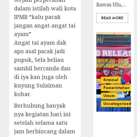
Rawas Ulu,...
dalam istilah wali kota
IPMB “kalu pacak
READ MORE
jangan angat-angat tai
ayam”
Angat tai ayam dak
apo asal pacak jadi
pupuk, Sela beliau
sambil bercanda dan
di iya kan juga oleh
Kriminal
kuyung Sulaiman
Pemerintahan
kohar.
Umum
Uncategorized
Berhubung banyak
nya kegiatan hari ini
Operasi
setelah selama satu
Senpi musi
jam berbincang dalam
2026,Polres