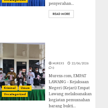
Uncategorized
penyerahan...
READ MORE
‎Kejari Empat Lawang
Musnahkan Barang
Bukti 45 Perkara
Berkekuatan Hukum
Tetap, Tegaskan
Komitmen Penegakan
Hukum‎
MUREXS
22/06/2026
0
‎Murexs.com, EMPAT
LAWANG – Kejaksaan
Negeri (Kejari) Empat
Kriminal
Umum
Lawang melaksanakan
Uncategorized
kegiatan pemusnahan
barang bukti...