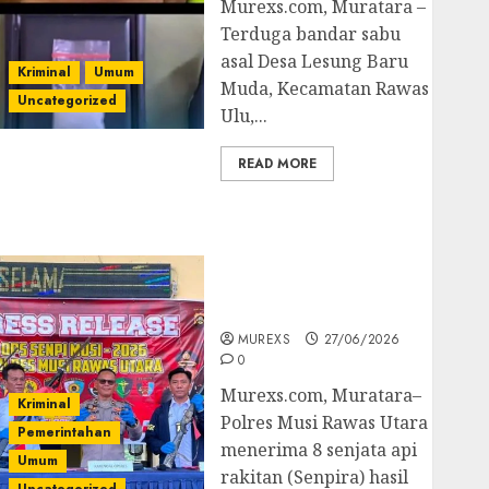
Murexs.com, Muratara –
Terduga bandar sabu
asal Desa Lesung Baru
Kriminal
Umum
Muda, Kecamatan Rawas
Uncategorized
Ulu,...
READ MORE
Operasi Senpi musi
2026,Polres Muratara
Berhasil Ungkap
Kejahatan Senjata Api
Ilegal
MUREXS
27/06/2026
0
Murexs.com, Muratara–
Kriminal
Polres Musi Rawas Utara
Pemerintahan
menerima 8 senjata api
Umum
rakitan (Senpira) hasil