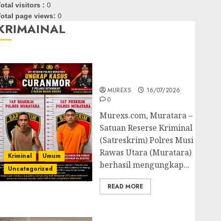
otal visitors :
0
otal page views:
0
KRIMAINAL
Kasatreskrim Polres
Muratara ungkap Dua
Pelaku Curanmor
MUREXS
16/07/2026
0
Murexs.com, Muratara –
Satuan Reserse Kriminal
(Satreskrim) Polres Musi
Rawas Utara (Muratara)
Kriminal
Umum
berhasil mengungkap...
Uncategorized
READ MORE
Polres OKUT Gagalkan
Pengiriman 368 Ton