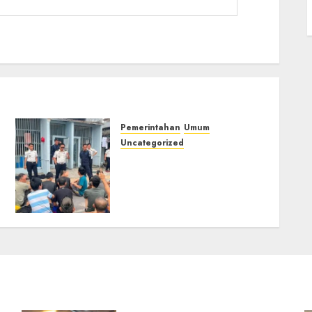
Pemerintahan
Umum
Uncategorized
‎Lapas Empat Lawang
Berikan Pengarahan WBP,
Tekankan Keamanan,
Kebersihan dan Kesehatan‎
03/08/2026
0