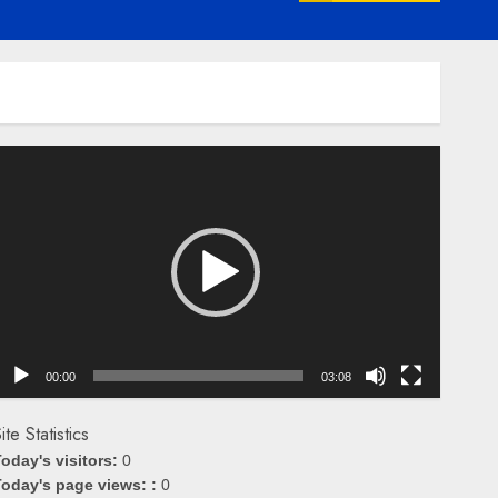
emutar
ideo
00:00
03:08
ite Statistics
oday's visitors:
0
oday's page views: :
0