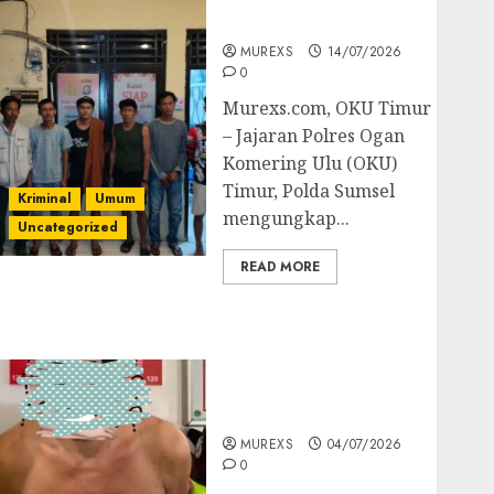
Batubara Ilegal
MUREXS
14/07/2026
0
Murexs.com, OKU Timur
– Jajaran Polres Ogan
Komering Ulu (OKU)
Timur, Polda Sumsel
Kriminal
Umum
mengungkap...
Uncategorized
READ MORE
Bandar Sabu Asal
Rawas Ulu Musi Rawas
Utara Di Sergap Set
Res Narkoba Polres
Muratara
MUREXS
04/07/2026
0