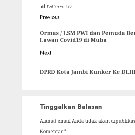
Post Views:
120
Post
Previous
navigation
Previous
Ormas / LSM PWI dan Pemuda Be
post:
Lawan Covid19 di Muba
Next
Next
DPRD Kota Jambi Kunker Ke DLH
post:
Tinggalkan Balasan
Alamat email Anda tidak akan dipublikas
Komentar
*