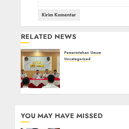
RELATED NEWS
Pemerintahan
Umum
Uncategorized
‎Lapas Empat Lawang
Matangkan Persiapan
Peringatan HUT ke-81
Kemerdekaan RI‎
06/08/2026
0
YOU MAY HAVE MISSED