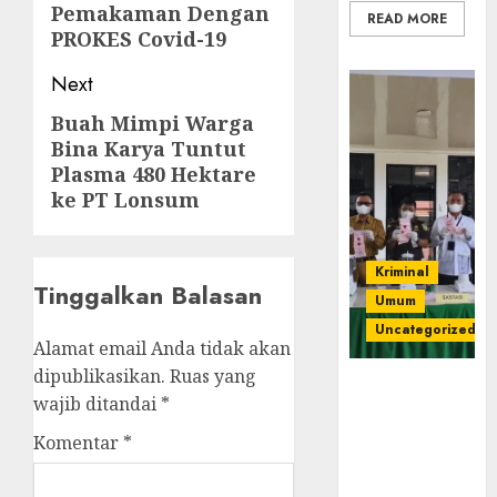
Pemakaman Dengan
READ MORE
PROKES Covid-19
Next
Buah Mimpi Warga
Next
Bina Karya Tuntut
post:
Plasma 480 Hektare
ke PT Lonsum
Kriminal
Tinggalkan Balasan
Umum
Uncategorized
Alamat email Anda tidak akan
dipublikasikan.
Ruas yang
‎Kejari Empat
wajib ditandai
*
Lawang
Musnahkan
Komentar
*
Barang Bukti
45 Perkara