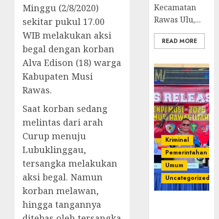
Minggu (2/8/2020)
Kecamatan
Rawas Ulu,...
sekitar pukul 17.00
WIB melakukan aksi
READ MORE
begal dengan korban
Alva Edison (18) warga
Kabupaten Musi
Rawas.
Saat korban sedang
melintas dari arah
Curup menuju
Kriminal
Lubuklinggau,
Pemerintahan
tersangka melakukan
Umum
aksi begal. Namun
Uncategorized
korban melawan,
Operasi
hingga tangannya
Senpi musi
ditebas oleh tersangka