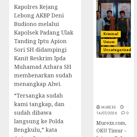
Kapolres Rejang
Lebong AKBP Deni
Budiono melalui
Kapolsek Padang Ulak
Kriminal
Tanding Iptu Apion
Umum
Sori SH didampingi
Uncategorized
Kanit Reskrim Ipda
Polres OKUT
Muhamad Azhara SH
Gagalkan
membenarkan sudah
Pengiriman
menangkap Alwi.
368 Ton
Batubara
“Tersangka sudah
Ilegal
kami tangkap, dan
MUREXS
sudah dibawa
14/07/2026
0
langsung ke Polda
Murexs.com,
Bengkulu,” kata
OKU Timur –