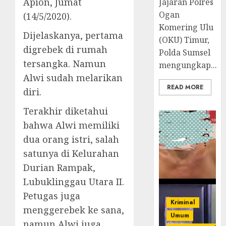
Apion, Jumat
Jajaran Polres
Ogan
(14/5/2020).
Komering Ulu
Dijelaskanya, pertama
(OKU) Timur,
digrebek di rumah
Polda Sumsel
tersangka. Namun
mengungkap...
Alwi sudah melarikan
READ MORE
diri.
Terakhir diketahui
bahwa Alwi memiliki
dua orang istri, salah
satunya di Kelurahan
Durian Rampak,
Lubuklinggau Utara II.
Petugas juga
Kriminal
menggerebek ke sana,
Umum
namun Alwi juga