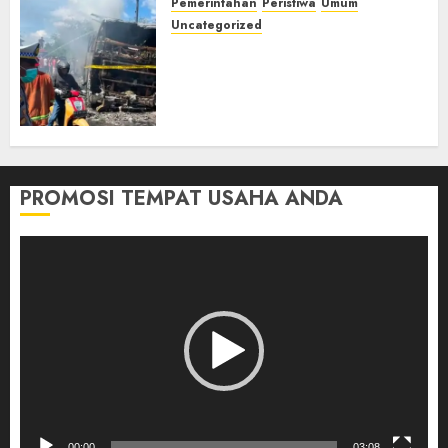
Pemerintahan
Peristiwa
Umum
Uncategorized
Direktur Dan Pemilik Truk
Tangki Ditetapkan Sebagai
Tersangka Atas Kecelakaan
Bus ALS yang Tewaskan 19
Orang
03/08/2026
0
PROMOSI TEMPAT USAHA ANDA
Pemutar
Video
00:00
03:08