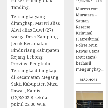
Polsek Padang Ulak
16/07/2026
0
Tanding.
Murexs.com,
Muratara –
Tersangka yang
Satuan
ditangkap, Marwi alias
Reserse
Alwi alias Luwi (27)
Kriminal
warga Desa Kampung
(Satreskrim)
Jeruk Kecamatan
Polres Musi
Binduriang Kabupaten
Rawas Utara
Rejang Lebong
(Muratara)
berhasil
Provinsi Bengkulu.
mengungkap...
Tersangka ditangkap
di Kecamatan Megang
READ MORE
Sakti Kabupaten Musi
Rawas, Kamis
(13/8/2020) sekitar
pukul 22.00 WIB.