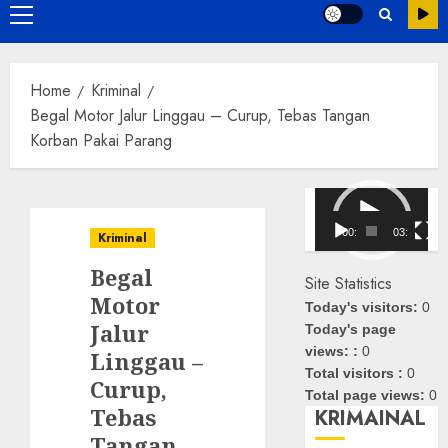
Primary
Menu
Home
Kriminal
Begal Motor Jalur Linggau – Curup, Tebas Tangan
Korban Pakai Parang
Pemutar
Video
00:00
03:08
Kriminal
Begal
Site Statistics
Motor
Today's visitors:
0
Jalur
Today's page
views: :
0
Linggau –
Total visitors :
0
Curup,
Total page views:
0
Tebas
KRIMAINAL
Tangan