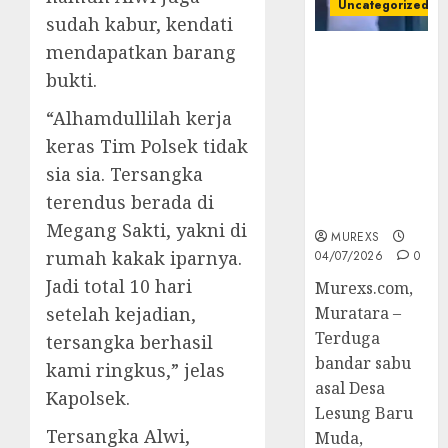
Uncategorized
sudah kabur, kendati
mendapatkan barang
Bandar Sabu
bukti.
Asal Rawas
Ulu Musi
“Alhamdullilah kerja
Rawas Utara
keras Tim Polsek tidak
Di Sergap Set
Res Narkoba
sia sia. Tersangka
Polres
terendus berada di
Muratara
Megang Sakti, yakni di
MUREXS
rumah kakak iparnya.
04/07/2026
0
Jadi total 10 hari
Murexs.com,
setelah kejadian,
Muratara –
Terduga
tersangka berhasil
bandar sabu
kami ringkus,” jelas
asal Desa
Kapolsek.
Lesung Baru
Tersangka Alwi,
Muda,