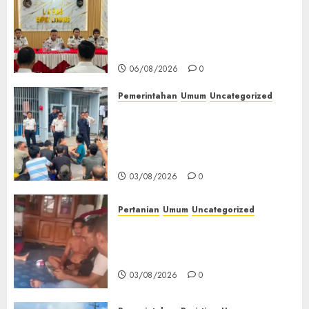
‎Lapas Empat Lawang
Matangkan Persiapan
Peringatan HUT ke-81
Kemerdekaan RI‎
06/08/2026
0
Pemerintahan
Umum
Uncategorized
‎Lapas Empat Lawang Berikan
Pengarahan WBP, Tekankan
Keamanan, Kebersihan dan
Kesehatan‎
03/08/2026
0
Pertanian
Umum
Uncategorized
Lagi Menyadap Karet Dua
Petani Asal Desa Lesung Batu
Muda Diserang Beruang Liar
03/08/2026
0