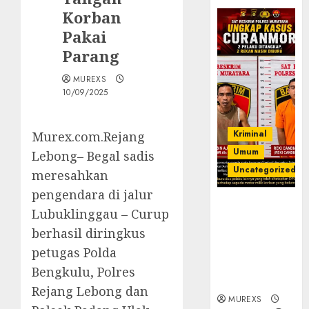
Korban
Pakai
Parang
MUREXS
10/09/2025
Kriminal
Murex.com.Rejang
Umum
Lebong– Begal sadis
Uncategorized
meresahkan
pengendara di jalur
Kasatreskrim
Lubuklinggau – Curup
Polres
berhasil diringkus
Muratara
ungkap Dua
petugas Polda
Pelaku
Bengkulu, Polres
Curanmor
Rejang Lebong dan
MUREXS