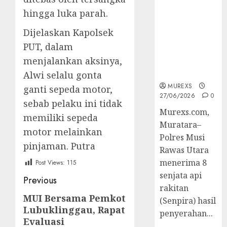
2026,Polres
hingga luka parah.
Muratara
Berhasil
Dijelaskan Kapolsek
Ungkap
PUT, dalam
Kejahatan
menjalankan aksinya,
Senjata Api
Ilegal
Alwi selalu gonta
MUREXS
ganti sepeda motor,
27/06/2026
0
sebab pelaku ini tidak
Murexs.com,
memiliki sepeda
Muratara–
motor melainkan
Polres Musi
pinjaman. Putra
Rawas Utara
menerima 8
Post Views:
115
senjata api
Post
Previous
rakitan
navigation
MUI Bersama Pemkot
Previous
(Senpira) hasil
Lubuklinggau, Rapat
post:
penyerahan...
Evaluasi