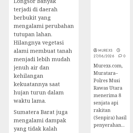
Longsor banyak
2026,Polres
terjadi di daerah
Muratara
Berhasil
berbukit yang
Ungkap
mengalami perubahan
Kejahatan
tutupan lahan.
Senjata Api
Hilangnya vegetasi
Ilegal
alami membuat tanah
MUREXS
27/06/2026
0
menjadi lebih mudah
Murexs.com,
jenuh air dan
Muratara–
kehilangan
Polres Musi
kekuatannya saat
Rawas Utara
hujan turun dalam
menerima 8
waktu lama.
senjata api
rakitan
Sumatera Barat juga
(Senpira) hasil
mengalami dampak
penyerahan...
yang tidak kalah