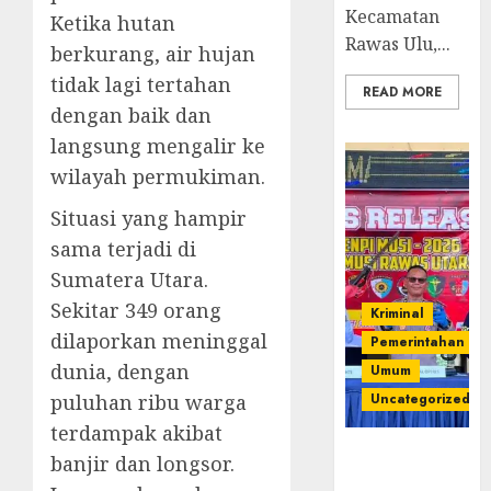
Kecamatan
Ketika hutan
Rawas Ulu,...
berkurang, air hujan
tidak lagi tertahan
READ MORE
dengan baik dan
langsung mengalir ke
wilayah permukiman.
Situasi yang hampir
sama terjadi di
Sumatera Utara.
Sekitar 349 orang
Kriminal
dilaporkan meninggal
Pemerintahan
dunia, dengan
Umum
puluhan ribu warga
Uncategorized
terdampak akibat
Operasi
banjir dan longsor.
Senpi musi