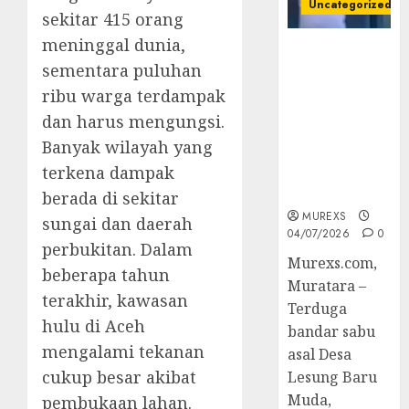
Uncategorized
sekitar 415 orang
meninggal dunia,
Bandar Sabu
sementara puluhan
Asal Rawas
Ulu Musi
ribu warga terdampak
Rawas Utara
dan harus mengungsi.
Di Sergap Set
Banyak wilayah yang
Res Narkoba
terkena dampak
Polres
Muratara
berada di sekitar
MUREXS
sungai dan daerah
04/07/2026
0
perbukitan. Dalam
Murexs.com,
beberapa tahun
Muratara –
terakhir, kawasan
Terduga
hulu di Aceh
bandar sabu
mengalami tekanan
asal Desa
cukup besar akibat
Lesung Baru
Muda,
pembukaan lahan.