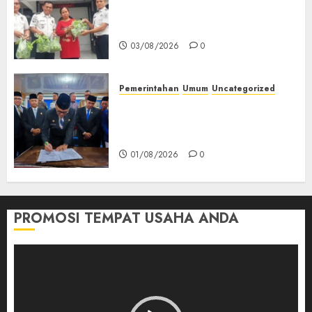
Lapas Empat Lawang Dorong
Kemandirian Warga Binaan
03/08/2026
0
Pemerintahan
Umum
Uncategorized
‎Seluruh Fraksi DPRD Setujui
Pertanggungjawaban APBD
2025 Empat Lawang
01/08/2026
0
PROMOSI TEMPAT USAHA ANDA
Pemutar
Video