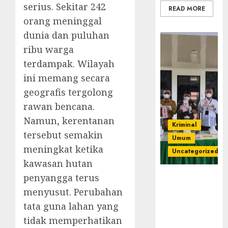
serius. Sekitar 242
READ MORE
orang meninggal
dunia dan puluhan
ribu warga
terdampak. Wilayah
ini memang secara
geografis tergolong
rawan bencana.
Namun, kerentanan
Kriminal
tersebut semakin
Umum
meningkat ketika
Uncategorized
kawasan hutan
penyangga terus
‎Kejari Empat
Lawang
menyusut. Perubahan
Musnahkan
tata guna lahan yang
Barang Bukti
tidak memperhatikan
45 Perkara