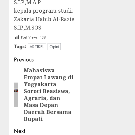
S.I.P.,M.A.P
kepala program studi:
Zakaria Habib Al-Razie
S.IP.,M.SOS
Post Views:
138
Tags:
ARTIKEL
Opini
Post
Previous
navigation
‎Mahasiswa
Previous
Empat Lawang di
post:
Yogyakarta
Soroti Beasiswa,
Agraria, dan
Masa Depan
Daerah Bersama
Bupati‎
Next