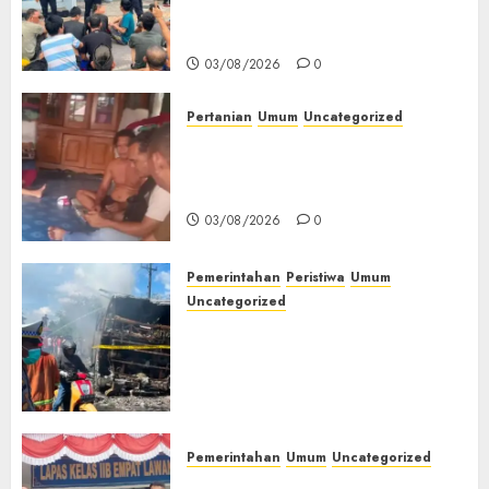
Keamanan, Kebersihan dan
Kesehatan‎
03/08/2026
0
Pertanian
Umum
Uncategorized
Lagi Menyadap Karet Dua
Petani Asal Desa Lesung Batu
Muda Diserang Beruang Liar
03/08/2026
0
Pemerintahan
Peristiwa
Umum
Uncategorized
Direktur Dan Pemilik Truk
Tangki Ditetapkan Sebagai
Tersangka Atas Kecelakaan
Bus ALS yang Tewaskan 19
Orang
03/08/2026
0
Pemerintahan
Umum
Uncategorized
‎Panen Sayuran Organik,