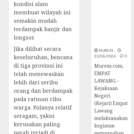
Berkekuatan
kondisi alam
Hukum
membuat wilayah ini
Tetap,
semakin mudah
Tegaskan
terdampak banjir dan
Komitmen
Penegakan
longsor.
Hukum‎
Jika dilihat secara
MUREXS
keseluruhan, bencana
22/06/2026
0
di tiga provinsi ini
‎Murexs.com,
EMPAT
telah menewaskan
LAWANG –
lebih dari seribu
Kejaksaan
orang dan berdampak
Negeri
pada ratusan ribu
(Kejari) Empat
warga. Polanya relatif
Lawang
seragam, yakni
melaksanakan
kerusakan paling
kegiatan
parah terjadi di
pemusnahan