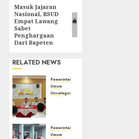
Masuk Jajaran
Next
Nasional, RSUD
post:
Empat Lawang
Sabet
Penghargaan
Dari Bapeten
RELATED NEWS
Pemerintahan
Umum
Uncategorized
‎Lapas
Empat
Lawang
Matangkan
Persiapan
Pemerintahan
Peringatan
Umum