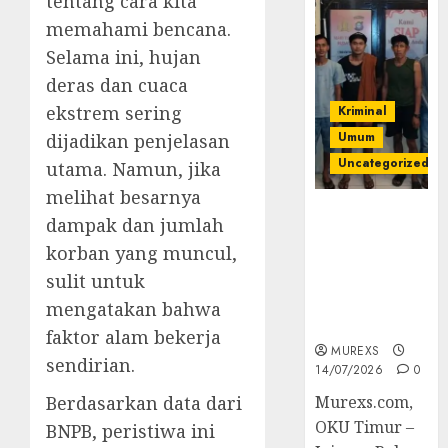
tentang cara kita
memahami bencana.
Selama ini, hujan
deras dan cuaca
ekstrem sering
Kriminal
Umum
dijadikan penjelasan
Uncategorized
utama. Namun, jika
melihat besarnya
Polres OKUT
dampak dan jumlah
Gagalkan
korban yang muncul,
Pengiriman
sulit untuk
368 Ton
Batubara
mengatakan bahwa
Ilegal
faktor alam bekerja
MUREXS
sendirian.
14/07/2026
0
Berdasarkan data dari
Murexs.com,
OKU Timur –
BNPB, peristiwa ini