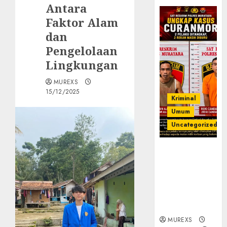
Antara
Faktor Alam
dan
Pengelolaan
Lingkungan
MUREXS
15/12/2025
Kriminal
Umum
Uncategorized
Kasatreskrim
Polres
Muratara
ungkap Dua
Pelaku
Curanmor
MUREXS