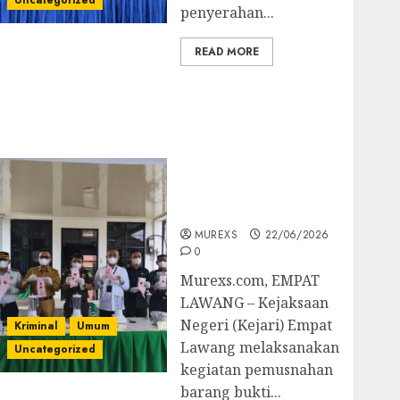
Uncategorized
penyerahan...
READ MORE
‎Kejari Empat Lawang
Musnahkan Barang
Bukti 45 Perkara
Berkekuatan Hukum
Tetap, Tegaskan
Komitmen Penegakan
Hukum‎
MUREXS
22/06/2026
0
‎Murexs.com, EMPAT
LAWANG – Kejaksaan
Negeri (Kejari) Empat
Kriminal
Umum
Lawang melaksanakan
Uncategorized
kegiatan pemusnahan
barang bukti...