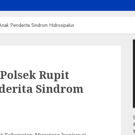
Anak Penderita Sindrom Hidrosipalus
P
V
Polsek Rupit
derita Sindrom
S
T
T