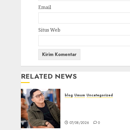
Email
Situs Web
RELATED NEWS
blog
Umum
Uncategorized
Tampu Bolon: Semula
Bersua Setia, Retak Kaca d
Bibir Jendela
07/08/2026
0