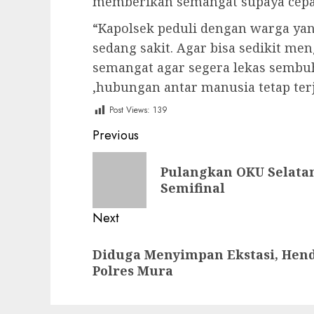
memberikan semangat supaya cepa
“Kapolsek peduli dengan warga ya
sedang sakit. Agar bisa sedikit m
semangat agar segera lekas sembuh
,hubungan antar manusia tetap ter
Post Views:
139
Post
Previous
navigation
Previous
Pulangkan OKU Selatan
post:
Semifinal
Next
Next
Diduga Menyimpan Ekstasi, Hen
post:
Polres Mura