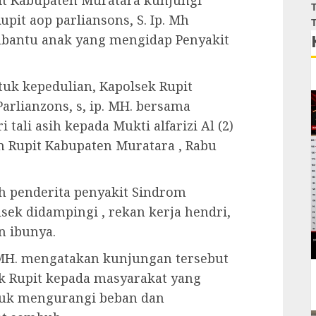
it Kabupaten Muratara kunjungi
T
upit aop parliansons, S. Ip. Mh
T
mbantu anak yang mengidap Penyakit
uk kepedulian, Kapolsek Rupit
arlianzons, s, ip. MH. bersama
ali asih kepada Mukti alfarizi Al (2)
 Rupit Kabupaten Muratara , Rabu
ah penderita penyakit Sindrom
lsek didampingi , rekan kerja hendri,
n ibunya.
 MH. mengatakan kunjungan tersebut
k Rupit kepada masyarakat yang
tuk mengurangi beban dan