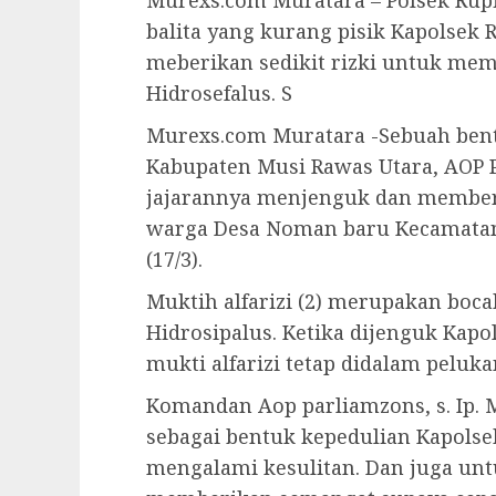
Murexs.com Muratara – Polsek Rup
balita yang kurang pisik Kapolsek R
meberikan sedikit rizki untuk me
Hidrosefalus. S
Murexs.com Muratara -Sebuah bent
Kabupaten Musi Rawas Utara, AOP P
jajarannya menjenguk dan memberi t
warga Desa Noman baru Kecamatan
(17/3).
Muktih alfarizi (2) merupakan boc
Hidrosipalus. Ketika dijenguk Kapo
mukti alfarizi tetap didalam peluka
Komandan Aop parliamzons, s. Ip.
sebagai bentuk kepedulian Kapolse
mengalami kesulitan. Dan juga un