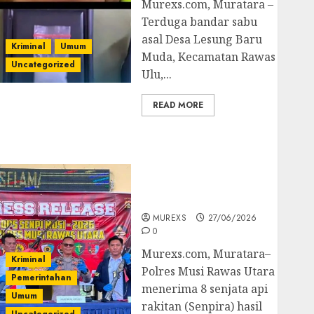
Murexs.com, Muratara –
Terduga bandar sabu
asal Desa Lesung Baru
Kriminal
Umum
Muda, Kecamatan Rawas
Uncategorized
Ulu,...
READ MORE
Operasi Senpi musi
2026,Polres Muratara
Berhasil Ungkap
Kejahatan Senjata Api
Ilegal
MUREXS
27/06/2026
0
Murexs.com, Muratara–
Kriminal
Polres Musi Rawas Utara
Pemerintahan
menerima 8 senjata api
Umum
rakitan (Senpira) hasil