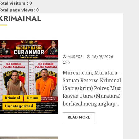
otal visitors :
0
otal page views:
0
KRIMAINAL
Kasatreskrim Polres
Muratara ungkap Dua
Pelaku Curanmor
MUREXS
16/07/2026
0
Murexs.com, Muratara –
Satuan Reserse Kriminal
(Satreskrim) Polres Musi
Rawas Utara (Muratara)
Kriminal
Umum
berhasil mengungkap...
Uncategorized
READ MORE
Polres OKUT Gagalkan
Pengiriman 368 Ton