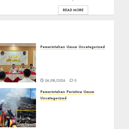
READ MORE
Pemerintahan
Umum
Uncategorized
‎Lapas Empat Lawang
Matangkan Persiapan
Peringatan HUT ke-81
Kemerdekaan RI‎
06/08/2026
0
Pemerintahan
Peristiwa
Umum
Uncategorized
Direktur Dan Pemilik Truk
Tangki Ditetapkan Sebagai
Tersangka Atas Kecelakaan
Bus ALS yang Tewaskan 19