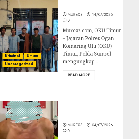
Batubara Ilegal
MUREXS
14/07/2026
0
Murexs.com, OKU Timur
– Jajaran Polres Ogan
Komering Ulu (OKU)
Timur, Polda Sumsel
Kriminal
Umum
mengungkap...
Uncategorized
READ MORE
Bandar Sabu Asal
Rawas Ulu Musi Rawas
Utara Di Sergap Set
Res Narkoba Polres
Muratara
MUREXS
04/07/2026
0