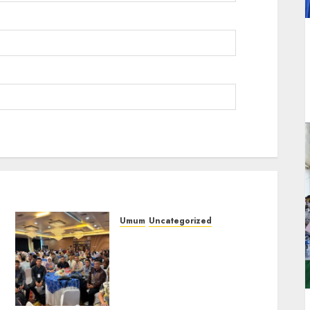
Umum
Uncategorized
Tingkatkan
Profesionalisme,
i
Wakapolres Polres
Muratara Ikuti Training
of Trainer (TOT) AI Aman