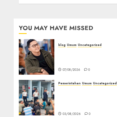
YOU MAY HAVE MISSED
blog
Umum
Uncategorized
Tampu Bolon: Semula
Bersua Setia, Retak Kaca d
Bibir Jendela
07/08/2026
0
Pemerintahan
Umum
Uncategorized
‎Lapas Empat Lawang
Berikan Pengarahan WBP,
Tekankan Keamanan,
Kebersihan dan Kesehatan‎
03/08/2026
0