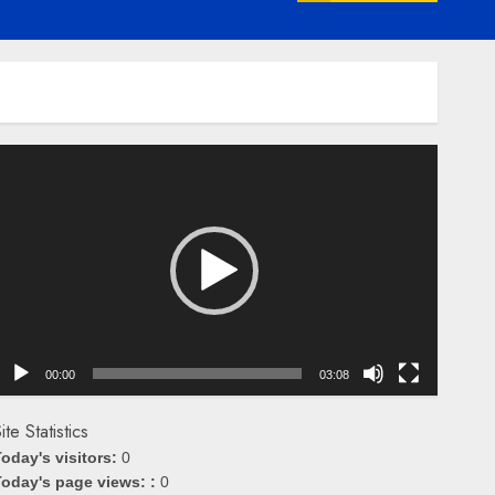
emutar
ideo
00:00
03:08
ite Statistics
oday's visitors:
0
oday's page views: :
0