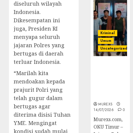
diseluruh wilayah
Indonesia.
Dikesempatan ini
juga, Presiden RI
Kriminal
menyapa seluruh
Umum
jajaran Polres yang
Uncategorized
bertugas di daerah
terluar Indonesia.
Polres OKUT
Gagalkan
“Marilah kita
Pengiriman
mendoakan kepada
368 Ton
prajurit Polri yang
Batubara
Ilegal
telah gugur dalam
MUREXS
bertugas agar
14/07/2026
0
diterima disisi Tuhan
Murexs.com,
YME. Mengingat
OKU Timur –
kondisi sudah mulai