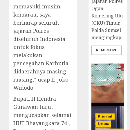
Jajaran Polres
memasuki musim
Ogan
kemarau, saya
Komering Ulu
berharap seluruh
(OKU) Timur,
Polda Sumsel
jajaran Polres
mengungkap...
diseluruh Indonesia
untuk fokus
READ MORE
melakukan
pencegahan Karhutla
didaerahnya masing-
masing,” ucap Ir Joko
Widodo.
Bupati H Hendra
Gunawan turut
mengucapkan selamat
Kriminal
HUT Bhayangkara 74 ,
Umum