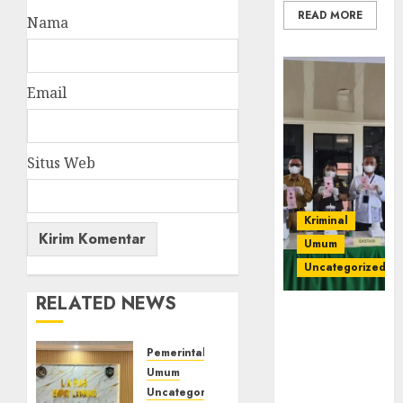
READ MORE
Nama
Email
Situs Web
Kriminal
Umum
Uncategorized
RELATED NEWS
‎Kejari Empat
Lawang
Musnahkan
Pemerintahan
Barang Bukti
Umum
45 Perkara
Uncategorized