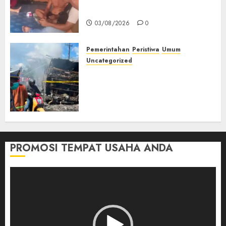
Muda Diserang Beruang Liar
03/08/2026
0
Pemerintahan
Peristiwa
Umum
Uncategorized
Direktur Dan Pemilik Truk
Tangki Ditetapkan Sebagai
Tersangka Atas Kecelakaan
Bus ALS yang Tewaskan 19
Orang
03/08/2026
0
PROMOSI TEMPAT USAHA ANDA
Pemutar
Video