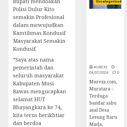
Bupati mendoakan
Uncategorized
Polisi Dulur Kito
Bandar Sabu
semakin Profesional
Asal Rawas
dalam mewujudkan
Ulu Musi
Kamtibmas Kondusif
Rawas Utara
Masyarakat Semakin
Di Sergap Set
Res Narkoba
Kondusif.
Polres
“Saya atas nama
Muratara
pemerintah dan
MUREXS
04/07/2026
0
seluruh masyarakat
Murexs.com,
Kabupaten Musi
Muratara –
Rawas mengucapkan
Terduga
selamat HUT
bandar sabu
Bhayangkara ke 74,
asal Desa
kita terus berikhtiar
Lesung Baru
dan berdoa
Muda,