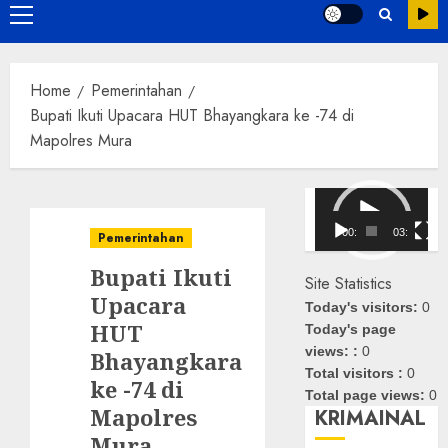
Primary
Menu
Home
Pemerintahan
Bupati Ikuti Upacara HUT Bhayangkara ke -74 di
Mapolres Mura
Pemutar
Video
00:00
03:08
Pemerintahan
Bupati Ikuti
Site Statistics
Upacara
Today's visitors:
0
HUT
Today's page
views: :
0
Bhayangkara
Total visitors :
0
ke -74 di
Total page views:
0
Mapolres
KRIMAINAL
Mura