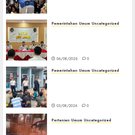
(TOT) AI Aman dan
Bertanggung Jawab
07/08/2026
0
Pemerintahan
Umum
Uncategorized
‎Lapas Empat Lawang
Matangkan Persiapan
Peringatan HUT ke-81
Kemerdekaan RI‎
06/08/2026
0
Pemerintahan
Umum
Uncategorized
‎Lapas Empat Lawang Berikan
Pengarahan WBP, Tekankan
Keamanan, Kebersihan dan
Kesehatan‎
03/08/2026
0
Pertanian
Umum
Uncategorized
Lagi Menyadap Karet Dua
Petani Asal Desa Lesung Batu