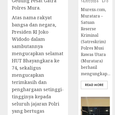
Gedung Pesat Gatra
16/07/2026
0
Polres Mura.
Murexs.com,
Muratara –
Atas nama rakyat
Satuan
bangsa dan negara,
Reserse
Presiden RI Joko
Kriminal
Widodo dalam
(Satreskrim)
sambutannya
Polres Musi
mengucapkan selamat
Rawas Utara
HUT Bhayangkara ke
(Muratara)
berhasil
74, sekaligus
mengungkap...
mengucapkan
terimkasih dan
READ MORE
penghargaan setinggi-
tingginya kepada
seluruh jajaran Polri
yang bertugas