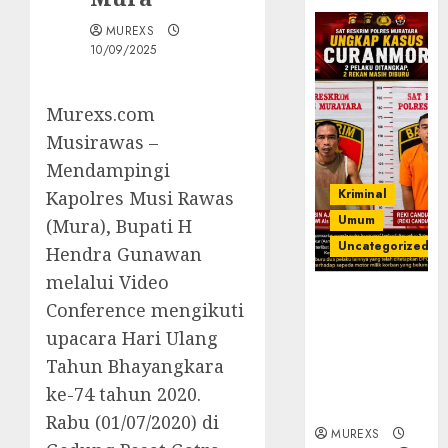
MUREXS
10/09/2025
Murexs.com
Musirawas –
Mendampingi
Kriminal
Kapolres Musi Rawas
Umum
(Mura), Bupati H
Uncategorized
Hendra Gunawan
melalui Video
Kasatreskrim
Conference mengikuti
Polres
upacara Hari Ulang
Muratara
ungkap Dua
Tahun Bhayangkara
Pelaku
ke-74 tahun 2020.
Curanmor
Rabu (01/07/2020) di
MUREXS