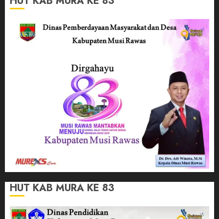
HUT KAB MURA KE 83
HUT KAB MURA KE 83