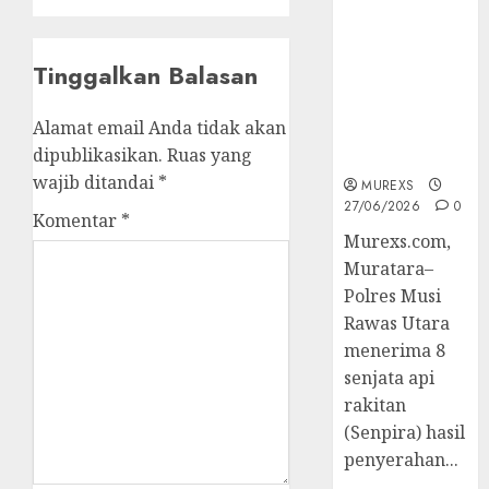
2026,Polres
Muratara
Berhasil
Tinggalkan Balasan
Ungkap
Kejahatan
Alamat email Anda tidak akan
Senjata Api
dipublikasikan.
Ruas yang
Ilegal
wajib ditandai
*
MUREXS
27/06/2026
0
Komentar
*
Murexs.com,
Muratara–
Polres Musi
Rawas Utara
menerima 8
senjata api
rakitan
(Senpira) hasil
penyerahan...