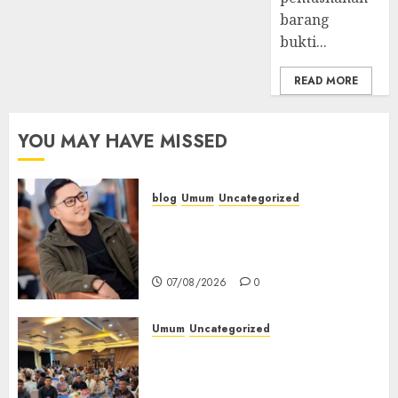
0
barang
bukti...
READ MORE
YOU MAY HAVE MISSED
blog
Umum
Uncategorized
Tampu Bolon: Semula Bersua
Setia, Retak Kaca di Bibir
Jendela
07/08/2026
0
Umum
Uncategorized
Tingkatkan Profesionalisme,
Wakapolres Polres Muratara
Ikuti Training of Trainer