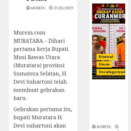
MUREXS
01/03/2021
Murexs.com
MURATARA – Dihari
pertama kerja Bupati
Musi Rawas Utara
Kriminal
(Muratara) provinsi
Umum
Uncategorized
Sumatera Selatan, H.
Devi Suhartoni telah
Kasatreskrim
membuat gebrakan
Polres
baru.
Muratara
ungkap Dua
Gebrakan pertama itu,
Pelaku
bupati Muratara H.
Curanmor
Devi suhartoni akan
MUREXS