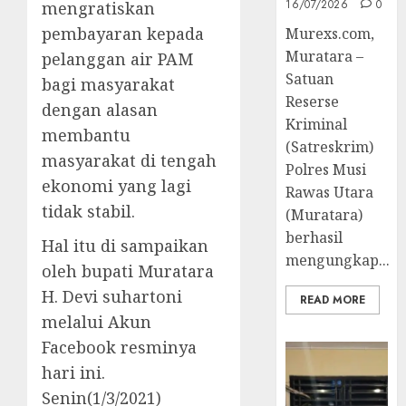
16/07/2026
0
mengratiskan
pembayaran kepada
Murexs.com,
Muratara –
pelanggan air PAM
Satuan
bagi masyarakat
Reserse
dengan alasan
Kriminal
membantu
(Satreskrim)
masyarakat di tengah
Polres Musi
ekonomi yang lagi
Rawas Utara
tidak stabil.
(Muratara)
berhasil
Hal itu di sampaikan
mengungkap...
oleh bupati Muratara
H. Devi suhartoni
READ MORE
melalui Akun
Facebook resminya
hari ini.
Senin(1/3/2021)