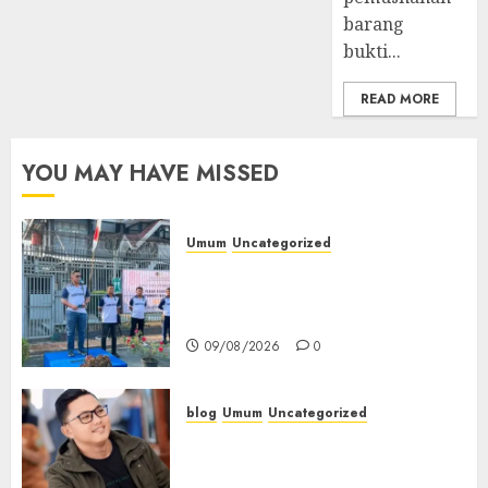
barang
bukti...
READ MORE
YOU MAY HAVE MISSED
Umum
Uncategorized
‎Sambut HUT RI ke-81, Lapas
Empat Lawang Gelar Pekan
Olahraga
09/08/2026
0
blog
Umum
Uncategorized
Tampu Bolon: Semula Bersua
Setia, Retak Kaca di Bibir