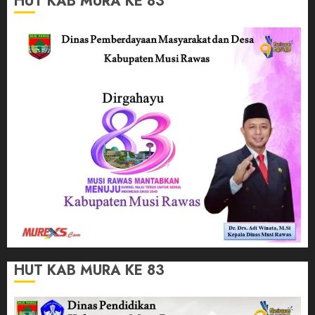
HUT KAB MURA KE 83
HUT KAB MURA KE 83