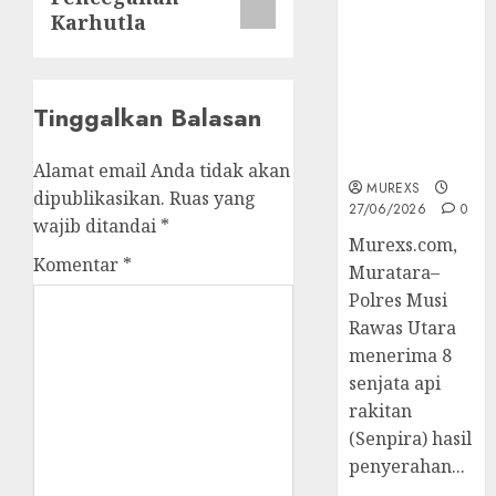
2026,Polres
Karhutla
Muratara
Berhasil
Ungkap
Kejahatan
Tinggalkan Balasan
Senjata Api
Ilegal
Alamat email Anda tidak akan
MUREXS
dipublikasikan.
Ruas yang
27/06/2026
0
wajib ditandai
*
Murexs.com,
Komentar
*
Muratara–
Polres Musi
Rawas Utara
menerima 8
senjata api
rakitan
(Senpira) hasil
penyerahan...