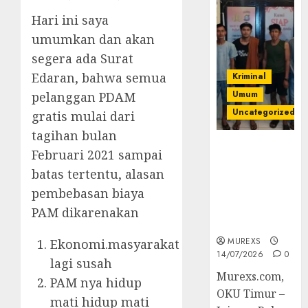
Hari ini saya
umumkan dan akan
segera ada Surat
Edaran, bahwa semua
Kriminal
Umum
pelanggan PDAM
Uncategorized
gratis mulai dari
tagihan bulan
Polres OKUT
Februari 2021 sampai
Gagalkan
batas tertentu, alasan
Pengiriman
pembebasan biaya
368 Ton
Batubara
PAM dikarenakan
Ilegal
MUREXS
Ekonomi.masyarakat
14/07/2026
0
lagi susah
Murexs.com,
PAM nya hidup
OKU Timur –
mati hidup mati