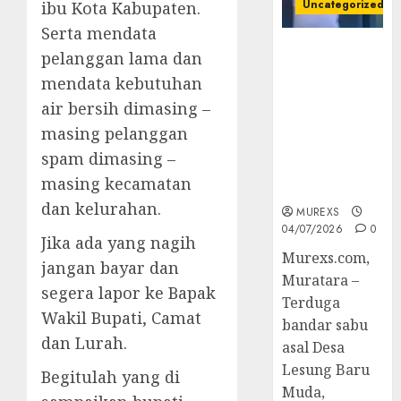
Uncategorized
ibu Kota Kabupaten.
Serta mendata
Bandar Sabu
pelanggan lama dan
Asal Rawas
mendata kebutuhan
Ulu Musi
air bersih dimasing –
Rawas Utara
Di Sergap Set
masing pelanggan
Res Narkoba
spam dimasing –
Polres
masing kecamatan
Muratara
dan kelurahan.
MUREXS
04/07/2026
0
Jika ada yang nagih
Murexs.com,
jangan bayar dan
Muratara –
segera lapor ke Bapak
Terduga
Wakil Bupati, Camat
bandar sabu
dan Lurah.
asal Desa
Lesung Baru
Begitulah yang di
Muda,