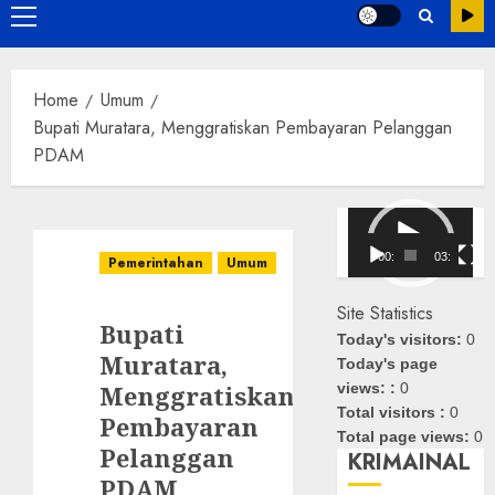
Primary
Menu
Home
Umum
Bupati Muratara, Menggratiskan Pembayaran Pelanggan
PDAM
Pemutar
Video
00:00
03:08
Pemerintahan
Umum
Site Statistics
Bupati
Today's visitors:
0
Muratara,
Today's page
Menggratiskan
views: :
0
Total visitors :
0
Pembayaran
Total page views:
0
Pelanggan
KRIMAINAL
PDAM