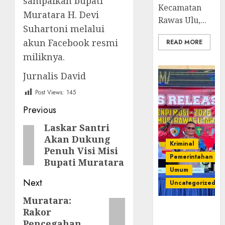
sampaikan bupati
Kecamatan
Muratara H. Devi
Rawas Ulu,...
Suhartoni melalui
akun Facebook resmi
READ MORE
miliknya.
Jurnalis David
Post Views:
145
Post
Previous
navigation
Laskar Santri
Previous
Akan Dukung
post:
Kriminal
Penuh Visi Misi
Pemerintahan
Bupati Muratara
Umum
Next
Uncategorized
Muratara:
Next
Operasi
Rakor
post:
Senpi musi
Pencegahan