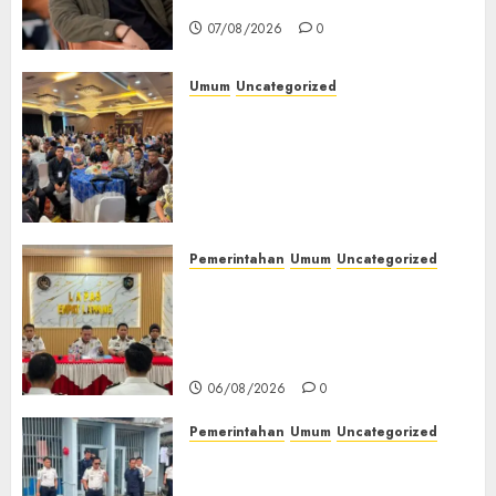
Jendela
07/08/2026
0
Umum
Uncategorized
Tingkatkan Profesionalisme,
Wakapolres Polres Muratara
Ikuti Training of Trainer
(TOT) AI Aman dan
Bertanggung Jawab
07/08/2026
0
Pemerintahan
Umum
Uncategorized
‎Lapas Empat Lawang
Matangkan Persiapan
Peringatan HUT ke-81
Kemerdekaan RI‎
06/08/2026
0
Pemerintahan
Umum
Uncategorized
‎Lapas Empat Lawang Berikan
Pengarahan WBP, Tekankan