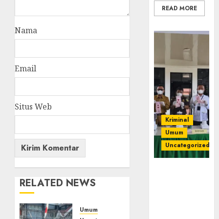
READ MORE
Nama
Email
Situs Web
Kriminal
Umum
Uncategorized
‎Kejari Empat
RELATED NEWS
Lawang
Musnahkan
Barang Bukti
Umum
45 Perkara