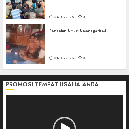
Keamanan, Kebersihan dan
Kesehatan‎
03/08/2026
0
Pertanian
Umum
Uncategorized
Lagi Menyadap Karet Dua
Petani Asal Desa Lesung Batu
Muda Diserang Beruang Liar
03/08/2026
0
PROMOSI TEMPAT USAHA ANDA
Pemutar
Video