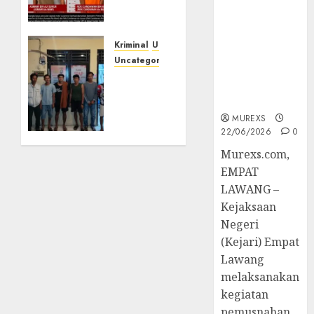
Berkekuatan
ungkap
Hukum
Dua
Tetap,
Pelaku
Kriminal
Umum
Tegaskan
Curanmor
Uncategorized
Komitmen
Polres
Penegakan
OKUT
16/07/2026
Hukum‎
0
Gagalkan
MUREXS
Pengiriman
22/06/2026
0
368 Ton
‎Murexs.com,
Batubara
Ilegal
EMPAT
LAWANG –
14/07/2026
Kejaksaan
0
Negeri
(Kejari) Empat
Lawang
melaksanakan
kegiatan
pemusnahan