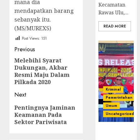
mana dia
Kecamatan
mendapatkan barang
Rawas Ulu,...
sebanyak itu.
READ MORE
(MS/MUREXS)
Post Views:
151
Post
Previous
navigation
Melebihi Syarat
Previous
Dukungan, Akbar
post:
Resmi Maju Dalam
Pilkada 2020
Kriminal
Next
Pemerintahan
Next
Umum
Pentingnya Jaminan
Keamanan Pada
post:
Uncategorized
Sektor Pariwisata
Operasi
Senpi musi