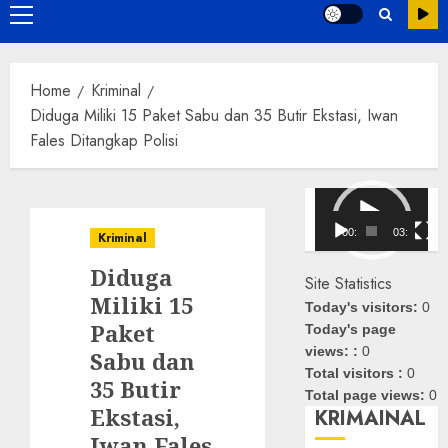
Primary
Menu
Home
Kriminal
Diduga Miliki 15 Paket Sabu dan 35 Butir Ekstasi, Iwan
Fales Ditangkap Polisi
Pemutar
Video
00:00
03:08
Kriminal
Diduga
Site Statistics
Miliki 15
Today's visitors:
0
Paket
Today's page
views: :
0
Sabu dan
Total visitors :
0
35 Butir
Total page views:
0
Ekstasi,
KRIMAINAL
Iwan Fales