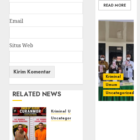
READ MORE
Email
Situs Web
Kriminal
Umum
RELATED NEWS
Uncategorized
‎Kejari Empat
Kriminal
Umum
Lawang
Uncategorized
Musnahkan
Kasatreskrim
Barang Bukti
Polres
45 Perkara
Muratara