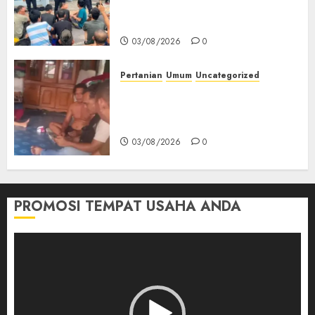
Keamanan, Kebersihan dan
Kesehatan‎
03/08/2026
0
Pertanian
Umum
Uncategorized
Lagi Menyadap Karet Dua
Petani Asal Desa Lesung Batu
Muda Diserang Beruang Liar
03/08/2026
0
PROMOSI TEMPAT USAHA ANDA
Pemutar
Video