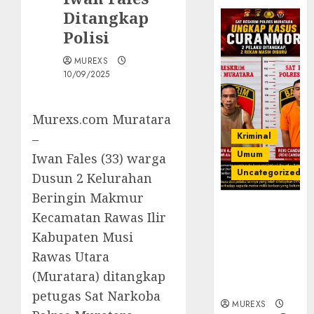
Ditangkap
Polisi
MUREXS
10/09/2025
Murexs.com Muratara
Kriminal
–
Umum
Iwan Fales (33) warga
Uncategorized
Dusun 2 Kelurahan
Beringin Makmur
Kasatreskrim
Kecamatan Rawas Ilir
Polres
Kabupaten Musi
Muratara
ungkap Dua
Rawas Utara
Pelaku
(Muratara) ditangkap
Curanmor
petugas Sat Narkoba
MUREXS