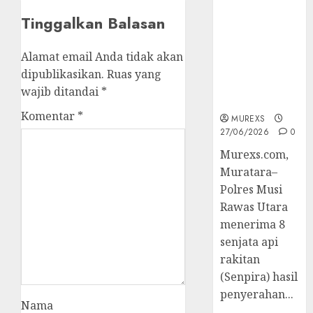
2026,Polres
Tinggalkan Balasan
Muratara
Berhasil
Ungkap
Alamat email Anda tidak akan
Kejahatan
dipublikasikan.
Ruas yang
Senjata Api
wajib ditandai
*
Ilegal
Komentar
*
MUREXS
27/06/2026
0
Murexs.com,
Muratara–
Polres Musi
Rawas Utara
menerima 8
senjata api
rakitan
(Senpira) hasil
penyerahan...
Nama