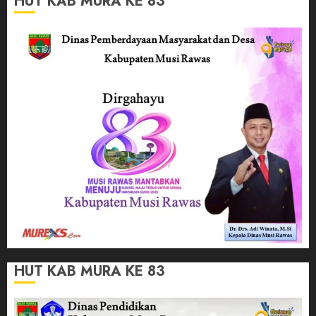
HUT KAB MURA KE 83
HUT KAB MURA KE 83