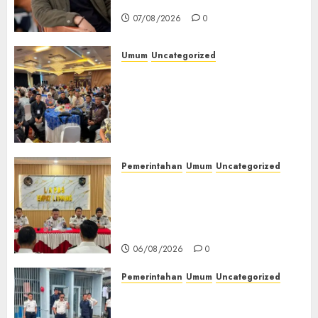
Jendela
07/08/2026
0
Umum
Uncategorized
Tingkatkan Profesionalisme,
Wakapolres Polres Muratara
Ikuti Training of Trainer
(TOT) AI Aman dan
Bertanggung Jawab
07/08/2026
0
Pemerintahan
Umum
Uncategorized
‎Lapas Empat Lawang
Matangkan Persiapan
Peringatan HUT ke-81
Kemerdekaan RI‎
06/08/2026
0
Pemerintahan
Umum
Uncategorized
‎Lapas Empat Lawang Berikan
Pengarahan WBP, Tekankan