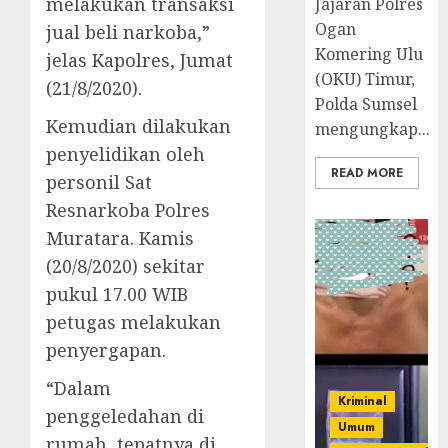
melakukan transaksi
Jajaran Polres
Ogan
jual beli narkoba,”
Komering Ulu
jelas Kapolres, Jumat
(OKU) Timur,
(21/8/2020).
Polda Sumsel
Kemudian dilakukan
mengungkap...
penyelidikan oleh
READ MORE
personil Sat
Resnarkoba Polres
Muratara. Kamis
(20/8/2020) sekitar
pukul 17.00 WIB
petugas melakukan
penyergapan.
“Dalam
Kriminal
penggeledahan di
Umum
rumah, tepatnya di