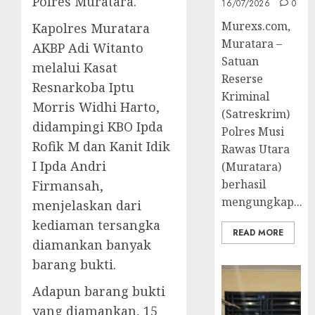
Polres Muratara.
16/07/2026
0
Murexs.com,
Kapolres Muratara
Muratara –
AKBP Adi Witanto
Satuan
melalui Kasat
Reserse
Resnarkoba Iptu
Kriminal
Morris Widhi Harto,
(Satreskrim)
didampingi KBO Ipda
Polres Musi
Rofik M dan Kanit Idik
Rawas Utara
I Ipda Andri
(Muratara)
berhasil
Firmansah,
mengungkap...
menjelaskan dari
kediaman tersangka
READ MORE
diamankan banyak
barang bukti.
Adapun barang bukti
yang diamankan, 15