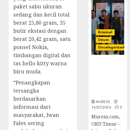
paket sabu ukuran
sedang dan kecil total
berat 25,80 gram, 35
butir ekstasi dengan
Kriminal
berat 20,42 gram, satu
Umum
ponsel Nokia,
Uncategorized
timbangan digital dan
Polres OKUT
tas hello kitty warna
Gagalkan
biru muda.
Pengiriman
368 Ton
“Penangkapan
Batubara
tersangka
Ilegal
berdasarkan
MUREXS
informasi dari
14/07/2026
0
masyarakat, Iwan
Murexs.com,
Fales sering
OKU Timur –