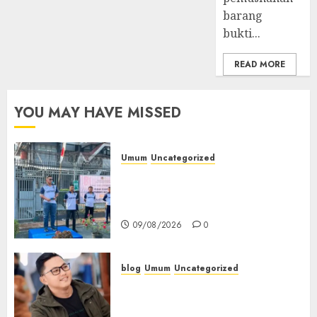
barang
bukti...
READ MORE
YOU MAY HAVE MISSED
Umum
Uncategorized
‎Sambut HUT RI ke-81, Lapas
Empat Lawang Gelar Pekan
Olahraga
09/08/2026
0
blog
Umum
Uncategorized
Tampu Bolon: Semula Bersua
Setia, Retak Kaca di Bibir