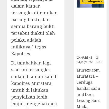
Uncategorized
dalam kamar
tersangka ditemukan
Bandar Sabu
barang bukti, dan
Asal Rawas
Ulu Musi
semua barang bukti
Rawas Utara
tersebut diakui oleh
Di Sergap Set
pelaku adalah
Res Narkoba
Polres
miliknya,” tegas
Muratara
Kapolres.
MUREXS
Di tambahkan lagi
04/07/2026
0
saat ini tersangka
Murexs.com,
sudah di aman kan di
Muratara –
Terduga
kapolres Muratara
bandar sabu
untuk di lakukan
asal Desa
penyidikan lebih
Lesung Baru
lanjut mengenai dari
Muda,