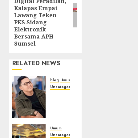
Digital Peradilan,
Kalapas Empat
Lawang Teken
PKS Sidang
Elektronik
Bersama APH
Sumsel
RELATED NEWS
blog
Umum
Uncategorized
Tampu
Bolon:
Semula
Bersua
Setia,
Retak
Umum
Kaca di
Uncategorized