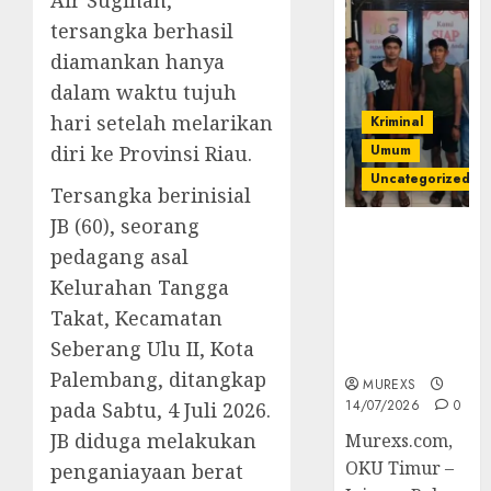
Air Sugihan,
tersangka berhasil
diamankan hanya
dalam waktu tujuh
hari setelah melarikan
Kriminal
diri ke Provinsi Riau.
Umum
Uncategorized
Tersangka berinisial
JB (60), seorang
Polres OKUT
pedagang asal
Gagalkan
Pengiriman
Kelurahan Tangga
368 Ton
Takat, Kecamatan
Batubara
Seberang Ulu II, Kota
Ilegal
Palembang, ditangkap
MUREXS
14/07/2026
0
pada Sabtu, 4 Juli 2026.
JB diduga melakukan
Murexs.com,
OKU Timur –
penganiayaan berat