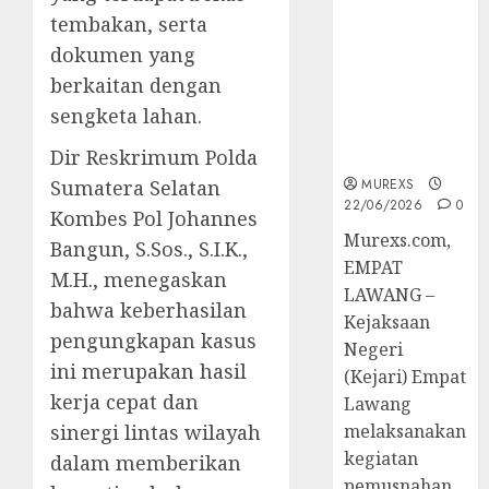
Berkekuatan
tembakan, serta
Hukum
dokumen yang
Tetap,
berkaitan dengan
Tegaskan
Komitmen
sengketa lahan.
Penegakan
Dir Reskrimum Polda
Hukum‎
Sumatera Selatan
MUREXS
22/06/2026
0
Kombes Pol Johannes
‎Murexs.com,
Bangun, S.Sos., S.I.K.,
EMPAT
M.H., menegaskan
LAWANG –
bahwa keberhasilan
Kejaksaan
pengungkapan kasus
Negeri
ini merupakan hasil
(Kejari) Empat
kerja cepat dan
Lawang
sinergi lintas wilayah
melaksanakan
kegiatan
dalam memberikan
pemusnahan