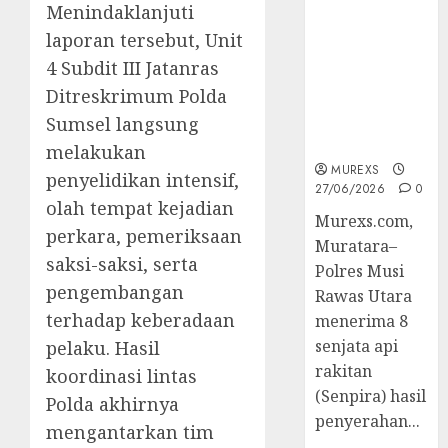
Menindaklanjuti
2026,Polres
Muratara
laporan tersebut, Unit
Berhasil
4 Subdit III Jatanras
Ungkap
Ditreskrimum Polda
Kejahatan
Senjata Api
Sumsel langsung
Ilegal
melakukan
MUREXS
penyelidikan intensif,
27/06/2026
0
olah tempat kejadian
Murexs.com,
perkara, pemeriksaan
Muratara–
saksi-saksi, serta
Polres Musi
pengembangan
Rawas Utara
terhadap keberadaan
menerima 8
senjata api
pelaku. Hasil
rakitan
koordinasi lintas
(Senpira) hasil
Polda akhirnya
penyerahan...
mengantarkan tim