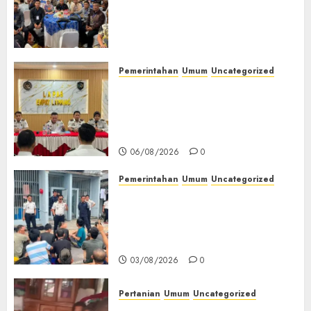
Ikuti Training of Trainer
(TOT) AI Aman dan
Bertanggung Jawab
07/08/2026
0
Pemerintahan
Umum
Uncategorized
‎Lapas Empat Lawang
Matangkan Persiapan
Peringatan HUT ke-81
Kemerdekaan RI‎
06/08/2026
0
Pemerintahan
Umum
Uncategorized
‎Lapas Empat Lawang Berikan
Pengarahan WBP, Tekankan
Keamanan, Kebersihan dan
Kesehatan‎
03/08/2026
0
Pertanian
Umum
Uncategorized
Lagi Menyadap Karet Dua