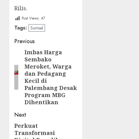
Rilis.
Post Views:
47
Tags:
Sumsel
Post
Previous
navigation
Imbas Harga
Previous
Sembako
post:
Meroket, Warga
dan Pedagang
Kecil di
Palembang Desak
Program MBG
Dihentikan
Next
‎Perkuat
Next
Transformasi
post: