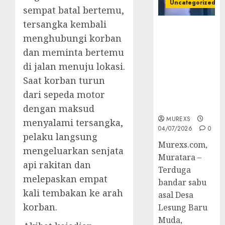
Uncategorized
sempat batal bertemu,
tersangka kembali
Bandar Sabu
menghubungi korban
Asal Rawas
Ulu Musi
dan meminta bertemu
Rawas Utara
di jalan menuju lokasi.
Di Sergap Set
Saat korban turun
Res Narkoba
dari sepeda motor
Polres
Muratara
dengan maksud
MUREXS
menyalami tersangka,
04/07/2026
0
pelaku langsung
Murexs.com,
mengeluarkan senjata
Muratara –
api rakitan dan
Terduga
melepaskan empat
bandar sabu
kali tembakan ke arah
asal Desa
korban.
Lesung Baru
Muda,