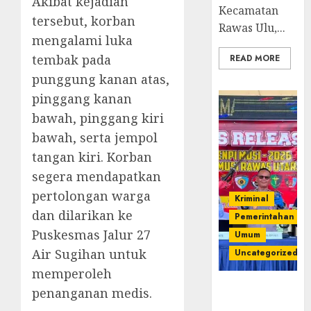
Akibat kejadian
Kecamatan
tersebut, korban
Rawas Ulu,...
mengalami luka
tembak pada
READ MORE
punggung kanan atas,
pinggang kanan
bawah, pinggang kiri
bawah, serta jempol
tangan kiri. Korban
segera mendapatkan
pertolongan warga
Kriminal
dan dilarikan ke
Pemerintahan
Puskesmas Jalur 27
Umum
Air Sugihan untuk
Uncategorized
memperoleh
Operasi
penanganan medis.
Senpi musi