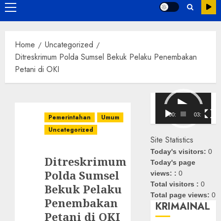
Primary
Menu
Home
Uncategorized
Ditreskrimum Polda Sumsel Bekuk Pelaku Penembakan
Petani di OKI
Pemutar
Video
00:00
03:08
Pemerintahan
Umum
Uncategorized
Site Statistics
Today's visitors:
0
Ditreskrimum
Today's page
Polda Sumsel
views: :
0
Total visitors :
0
Bekuk Pelaku
Total page views:
0
Penembakan
KRIMAINAL
Petani di OKI