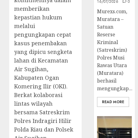
komitmennya dalam
16/07/2026
0
memberikan
Murexs.com,
kepastian hukum
Muratara –
melalui
Satuan
pengungkapan cepat
Reserse
Kriminal
kasus penembakan
(Satreskrim)
yang dipicu sengketa
Polres Musi
lahan di Kecamatan
Rawas Utara
Air Sugihan,
(Muratara)
Kabupaten Ogan
berhasil
Komering Ilir (OKI).
mengungkap...
Berkat kolaborasi
READ MORE
lintas wilayah
bersama Satreskrim
Polres Indragiri Hilir
Polda Riau dan Polsek