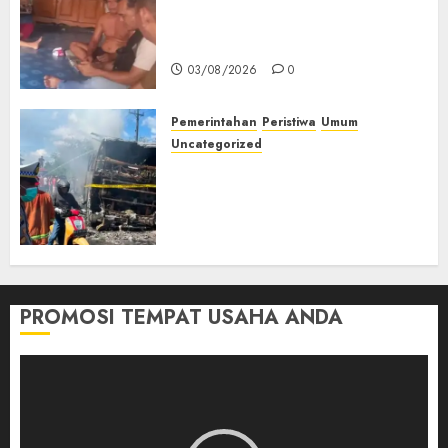
Petani Asal Desa Lesung Batu
Muda Diserang Beruang Liar
03/08/2026
0
Pemerintahan
Peristiwa
Umum
Uncategorized
Direktur Dan Pemilik Truk
Tangki Ditetapkan Sebagai
Tersangka Atas Kecelakaan
Bus ALS yang Tewaskan 19
Orang
03/08/2026
0
PROMOSI TEMPAT USAHA ANDA
Pemutar
Video