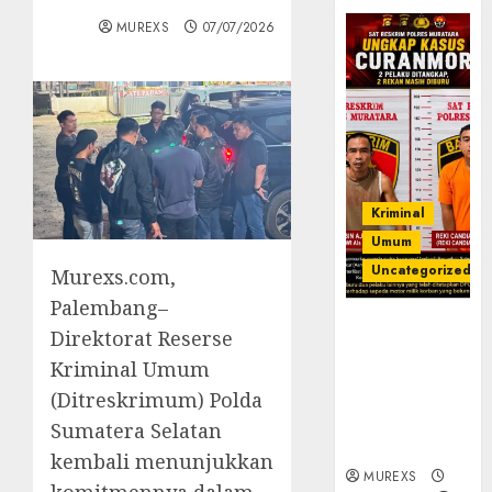
MUREXS
07/07/2026
Kriminal
Umum
Uncategorized
Murexs.com,
Palembang–
Kasatreskrim
Direktorat Reserse
Polres
Kriminal Umum
Muratara
(Ditreskrimum) Polda
ungkap Dua
Pelaku
Sumatera Selatan
Curanmor
kembali menunjukkan
MUREXS