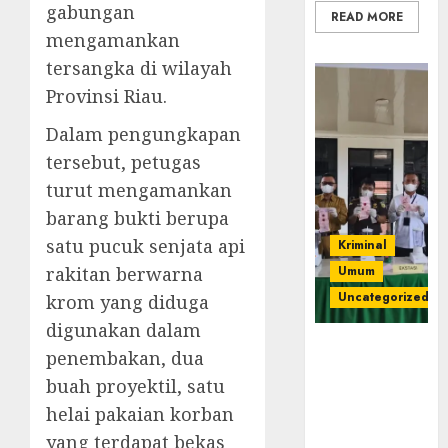
gabungan
READ MORE
mengamankan
tersangka di wilayah
Provinsi Riau.
Dalam pengungkapan
tersebut, petugas
turut mengamankan
barang bukti berupa
satu pucuk senjata api
Kriminal
rakitan berwarna
Umum
Uncategorized
krom yang diduga
digunakan dalam
‎Kejari Empat
penembakan, dua
Lawang
buah proyektil, satu
Musnahkan
helai pakaian korban
Barang Bukti
45 Perkara
yang terdapat bekas