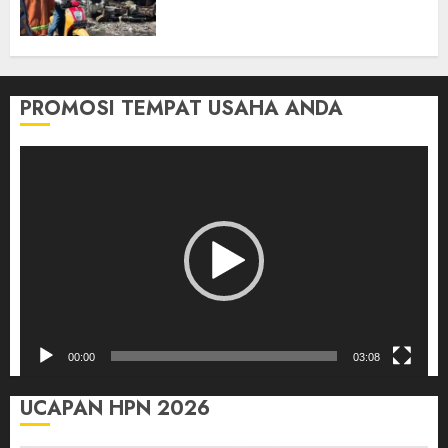
Tersangka Atas Kecelakaan
Bus ALS yang Tewaskan 19
Orang
03/08/2026
0
PROMOSI TEMPAT USAHA ANDA
Pemutar
Video
00:00
03:08
UCAPAN HPN 2026