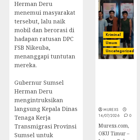
Herman Deru
menemui masyarakat
tersebut, lalu naik
mobil dan berorasi di
Kriminal
hadapan ratusan DPC
Umum
FSB Nikeuba,
Uncategorized
menanggapi tuntutan
mereka.
Polres OKUT
Gagalkan
Pengiriman
Gubernur Sumsel
368 Ton
Herman Deru
Batubara
mengintruksikan
Ilegal
langsung Kepala Dinas
MUREXS
14/07/2026
0
Tenaga Kerja
Murexs.com,
Transmigrasi Provinsi
OKU Timur –
Sumsel untuk