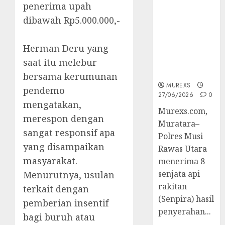
penerima upah
2026,Polres
Muratara
dibawah Rp5.000.000,-
Berhasil
Ungkap
Herman Deru yang
Kejahatan
Senjata Api
saat itu melebur
Ilegal
bersama kerumunan
MUREXS
pendemo
27/06/2026
0
mengatakan,
Murexs.com,
merespon dengan
Muratara–
sangat responsif apa
Polres Musi
yang disampaikan
Rawas Utara
masyarakat.
menerima 8
senjata api
Menurutnya, usulan
rakitan
terkait dengan
(Senpira) hasil
pemberian insentif
penyerahan...
bagi buruh atau