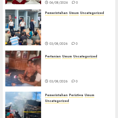
06/08/2026
0
Pemerintahan
Umum
Uncategorized
‎Lapas Empat Lawang Berikan
Pengarahan WBP, Tekankan
Keamanan, Kebersihan dan
Kesehatan‎
03/08/2026
0
Pertanian
Umum
Uncategorized
Lagi Menyadap Karet Dua
Petani Asal Desa Lesung Batu
Muda Diserang Beruang Liar
03/08/2026
0
Pemerintahan
Peristiwa
Umum
Uncategorized
Direktur Dan Pemilik Truk
Tangki Ditetapkan Sebagai