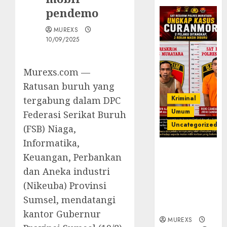
pendemo
MUREXS
10/09/2025
Murexs.com —
Ratusan buruh yang
Kriminal
tergabung dalam DPC
Umum
Federasi Serikat Buruh
Uncategorized
(FSB) Niaga,
Informatika,
Kasatreskrim
Keuangan, Perbankan
Polres
dan Aneka industri
Muratara
ungkap Dua
(Nikeuba) Provinsi
Pelaku
Sumsel, mendatangi
Curanmor
kantor Gubernur
MUREXS