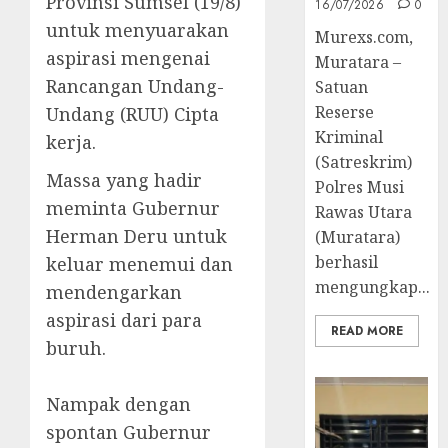
Provinsi Sumsel (19/8)
16/07/2026
0
untuk menyuarakan
Murexs.com,
aspirasi mengenai
Muratara –
Rancangan Undang-
Satuan
Reserse
Undang (RUU) Cipta
Kriminal
kerja.
(Satreskrim)
Massa yang hadir
Polres Musi
meminta Gubernur
Rawas Utara
Herman Deru untuk
(Muratara)
berhasil
keluar menemui dan
mengungkap...
mendengarkan
aspirasi dari para
READ MORE
buruh.
Nampak dengan
spontan Gubernur