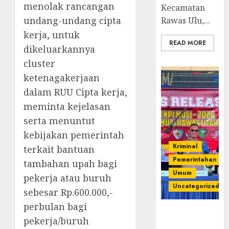
menolak rancangan
Kecamatan
undang-undang cipta
Rawas Ulu,...
kerja, untuk
READ MORE
dikeluarkannya
cluster
ketenagakerjaan
dalam RUU Cipta kerja,
meminta kejelasan
serta menuntut
kebijakan pemerintah
Kriminal
terkait bantuan
Pemerintahan
tambahan upah bagi
Umum
pekerja atau buruh
Uncategorized
sebesar Rp.600.000,-
perbulan bagi
Operasi
pekerja/buruh
Senpi musi