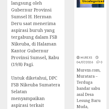
Uncategorized
langsung oleh
Gubernur Provinsi
Bandar Sabu
Sumsel H. Herman
Asal Rawas
Deru saat menerima
Ulu Musi
aspirasi buruh yang
Rawas Utara
Di Sergap Set
tergabung dalam FSB
Res Narkoba
Nikeuba, di Halaman
Polres
Kantor Gubernur
Muratara
Provinsi Sumsel, Rabu
MUREXS
04/07/2026
0
(19/8) Pagi.
Murexs.com,
Muratara –
Untuk diketahui, DPC
Terduga
FSB Nikeuba Sumatera
bandar sabu
Selatan
asal Desa
menyampaikan
Lesung Baru
aspirasi terkait
Muda,