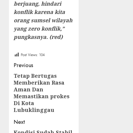
berjuang, hindari
konflik karena kita
orang sumsel wilayah
yang zero konflik,”
pungkasnya. (red)
Post Views:
104
Post
Previous
navigation
Tetap Bertugas
Previous
Memberikan Rasa
post:
Aman Dan
Memastikan prokes
Di Kota
Lubuklinggau
Next
Kondisi Sudah Stabil