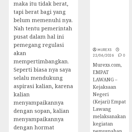
maka itu tidak berat,
Berkekuatan
Hukum
tapi berat bagi yang
Tetap,
belum memenuhi nya.
Tegaskan
Nah tentu pemerintah
Komitmen
Penegakan
pusat dalam hal ini
Hukum‎
pemegang regulasi
MUREXS
akan
22/06/2026
0
mempertimbangkan.
‎Murexs.com,
Seperti biasa nya saya
EMPAT
selalu mendukung
LAWANG –
aspirasi kalian, karena
Kejaksaan
kalian
Negeri
(Kejari) Empat
menyampaikannya
Lawang
dengan sopan, kalian
melaksanakan
menyampaikannya
kegiatan
dengan hormat
pemusnahan