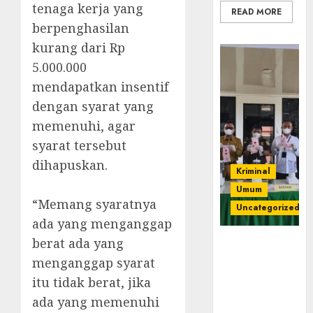
tenaga kerja yang
READ MORE
berpenghasilan
kurang dari Rp
5.000.000
mendapatkan insentif
dengan syarat yang
memenuhi, agar
syarat tersebut
dihapuskan.
Kriminal
Umum
“Memang syaratnya
Uncategorized
ada yang menganggap
berat ada yang
‎Kejari Empat
Lawang
menganggap syarat
Musnahkan
itu tidak berat, jika
Barang Bukti
ada yang memenuhi
45 Perkara