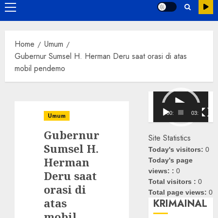
Primary
Menu
Home
Umum
Gubernur Sumsel H. Herman Deru saat orasi di atas
mobil pendemo
Pemutar
Video
00:00
03:08
Umum
Gubernur
Site Statistics
Sumsel H.
Today's visitors:
0
Herman
Today's page
views: :
0
Deru saat
Total visitors :
0
orasi di
Total page views:
0
atas
KRIMAINAL
mobil