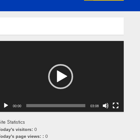
emutar
ideo
00:00
03:08
ite Statistics
oday's visitors:
0
oday's page views: :
0