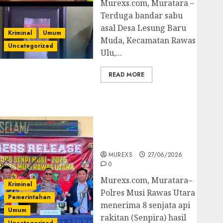
Murexs.com, Muratara –
Terduga bandar sabu
asal Desa Lesung Baru
Kriminal
Umum
Muda, Kecamatan Rawas
Uncategorized
Ulu,...
READ MORE
Operasi Senpi musi
2026,Polres Muratara
Berhasil Ungkap
Kejahatan Senjata Api
Ilegal
MUREXS
27/06/2026
0
Murexs.com, Muratara–
Kriminal
Polres Musi Rawas Utara
Pemerintahan
menerima 8 senjata api
Umum
rakitan (Senpira) hasil