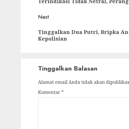
Terindikasi Tidak Netral, Peran
post:
Next
Next
Tinggalkan Dua Putri, Bripka A
post:
Kepolisian
Tinggalkan Balasan
Alamat email Anda tidak akan dipublikas
Komentar
*