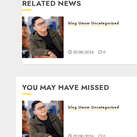
RELATED NEWS
blog
Umum
Uncategorized
Tampu Bolon: Semula
Bersua Setia, Retak Kaca d
Bibir Jendela
07/08/2026
0
YOU MAY HAVE MISSED
blog
Umum
Uncategorized
Tampu Bolon: Semula
Bersua Setia, Retak Kaca d
Bibir Jendela
07/08/2026
0