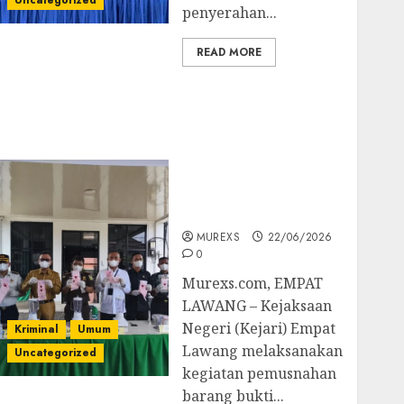
Uncategorized
penyerahan...
READ MORE
‎Kejari Empat Lawang
Musnahkan Barang
Bukti 45 Perkara
Berkekuatan Hukum
Tetap, Tegaskan
Komitmen Penegakan
Hukum‎
MUREXS
22/06/2026
0
‎Murexs.com, EMPAT
LAWANG – Kejaksaan
Negeri (Kejari) Empat
Kriminal
Umum
Lawang melaksanakan
Uncategorized
kegiatan pemusnahan
barang bukti...