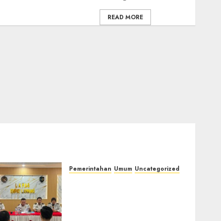
READ MORE
Pemerintahan
Umum
Uncategorized
‎Lapas Empat Lawang
Matangkan Persiapan
Peringatan HUT ke-81
Kemerdekaan RI‎