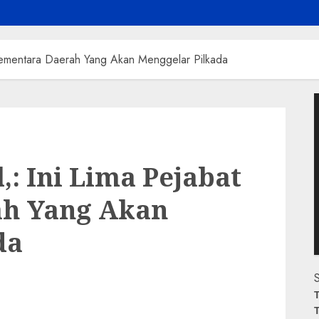
Sementara Daerah Yang Akan Menggelar Pilkada
P
V
: Ini Lima Pejabat
ah Yang Akan
da
S
T
T