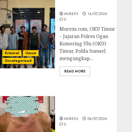
Batubara Ilegal
MUREXS
14/07/2026
0
Murexs.com, OKU Timur
– Jajaran Polres Ogan
Komering Ulu (OKU)
Timur, Polda Sumsel
Kriminal
Umum
mengungkap...
Uncategorized
READ MORE
Bandar Sabu Asal
Rawas Ulu Musi Rawas
Utara Di Sergap Set
Res Narkoba Polres
Muratara
MUREXS
04/07/2026
0