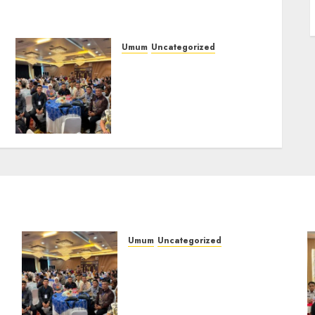
Umum
Uncategorized
Tingkatkan
Profesionalisme,
i
Wakapolres Polres
Muratara Ikuti Training
of Trainer (TOT) AI Aman
dan Bertanggung Jawab
07/08/2026
0
Umum
Uncategorized
Tingkatkan
Profesionalisme,
i
Wakapolres Polres
Muratara Ikuti Training of