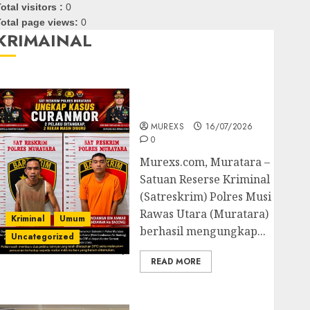
otal visitors :
0
otal page views:
0
KRIMAINAL
Kasatreskrim Polres
Muratara ungkap Dua
Pelaku Curanmor
MUREXS
16/07/2026
0
Murexs.com, Muratara –
Satuan Reserse Kriminal
(Satreskrim) Polres Musi
Rawas Utara (Muratara)
Kriminal
Umum
berhasil mengungkap...
Uncategorized
READ MORE
Polres OKUT Gagalkan
Pengiriman 368 Ton