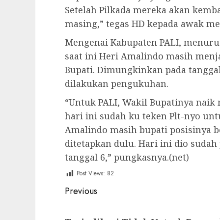
Setelah Pilkada mereka akan kemb
masing,” tegas HD kepada awak medi
Mengenai Kabupaten PALI, menurut 
saat ini Heri Amalindo masih menj
Bupati. Dimungkinkan pada tangga
dilakukan pengukuhan.
“Untuk PALI, Wakil Bupatinya naik
hari ini sudah ku teken Plt-nyo un
Amalindo masih bupati posisinya b
ditetapkan dulu. Hari ini dio sud
tanggal 6,” pungkasnya.(net)
Post Views:
82
Post
Previous
navigation
Previous