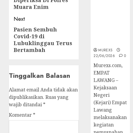
Diperiksa Di Polres
Berkekuatan
Muara Enim
Hukum
Tetap,
Next
Tegaskan
Pasien Sembuh
Next
Komitmen
Covid-19 di
Penegakan
post:
Hukum‎
Lubuklinggau Terus
Bertambah
MUREXS
22/06/2026
0
‎Murexs.com,
EMPAT
Tinggalkan Balasan
LAWANG –
Kejaksaan
Alamat email Anda tidak akan
Negeri
dipublikasikan.
Ruas yang
(Kejari) Empat
wajib ditandai
*
Lawang
Komentar
*
melaksanakan
kegiatan
pemusnahan