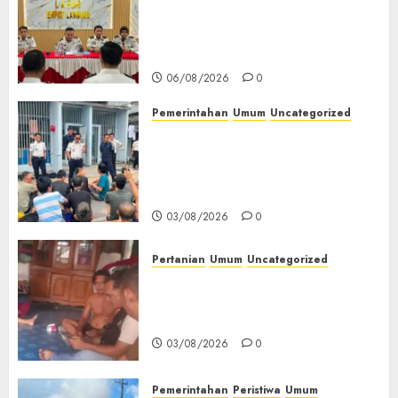
Matangkan Persiapan
Peringatan HUT ke-81
Kemerdekaan RI‎
06/08/2026
0
Pemerintahan
Umum
Uncategorized
‎Lapas Empat Lawang Berikan
Pengarahan WBP, Tekankan
Keamanan, Kebersihan dan
Kesehatan‎
03/08/2026
0
Pertanian
Umum
Uncategorized
Lagi Menyadap Karet Dua
Petani Asal Desa Lesung Batu
Muda Diserang Beruang Liar
03/08/2026
0
Pemerintahan
Peristiwa
Umum