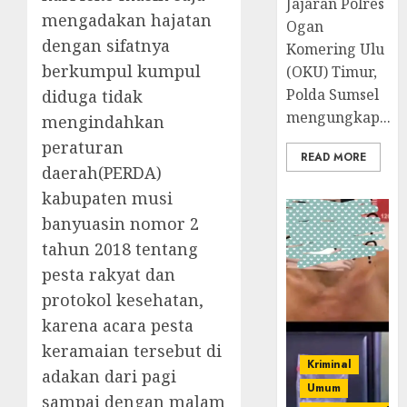
Jajaran Polres
mengadakan hajatan
Ogan
dengan sifatnya
Komering Ulu
berkumpul kumpul
(OKU) Timur,
Polda Sumsel
diduga tidak
mengungkap...
mengindahkan
peraturan
READ MORE
daerah(PERDA)
kabupaten musi
banyuasin nomor 2
tahun 2018 tentang
pesta rakyat dan
protokol kesehatan,
karena acara pesta
keramaian tersebut di
Kriminal
adakan dari pagi
Umum
sampai dengan malam