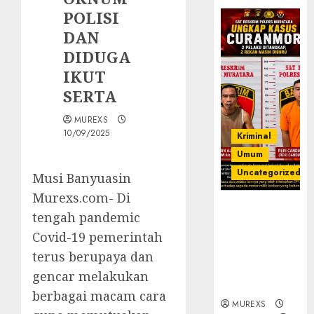
POLISI
DAN
DIDUGA
IKUT
SERTA
MUREXS
10/09/2025
Kriminal
Umum
Uncategorized
Musi Banyuasin
Murexs.com- Di
Kasatreskrim
tengah pandemic
Polres
Covid-19 pemerintah
Muratara
ungkap Dua
terus berupaya dan
Pelaku
gencar melakukan
Curanmor
berbagai macam cara
MUREXS