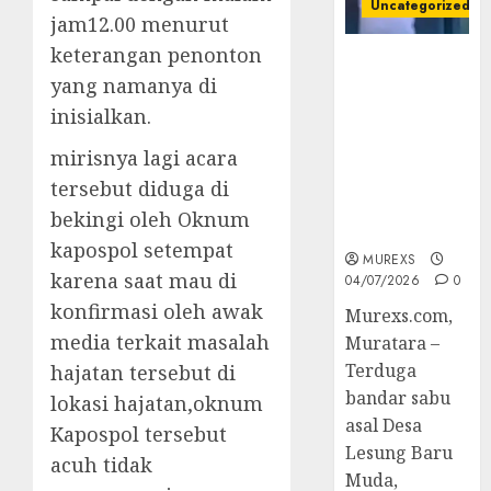
Uncategorized
jam12.00 menurut
keterangan penonton
Bandar Sabu
yang namanya di
Asal Rawas
Ulu Musi
inisialkan.
Rawas Utara
mirisnya lagi acara
Di Sergap Set
Res Narkoba
tersebut diduga di
Polres
bekingi oleh Oknum
Muratara
kapospol setempat
MUREXS
karena saat mau di
04/07/2026
0
konfirmasi oleh awak
Murexs.com,
media terkait masalah
Muratara –
Terduga
hajatan tersebut di
bandar sabu
lokasi hajatan,oknum
asal Desa
Kapospol tersebut
Lesung Baru
acuh tidak
Muda,