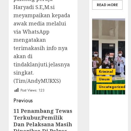
READ MORE
Haryadi S.E,M.si
meyampaikan kepada
awak media melalui
via WhatsApp
mengatakan
terimakasih info nya
akan di
tindaklanjuti.jelasnya
singkat.
Kriminal
Umum
(Tim/AndyMURXS)
Uncategorized
Post Views:
123
Post
Previous
‎Kejari Empat
Lawang
navigation
11 Penambang Tewas
Previous
Musnahkan
Terkubur,Pemilik
post:
Barang Bukti
Dan Pelaksana Masih
45 Perkara