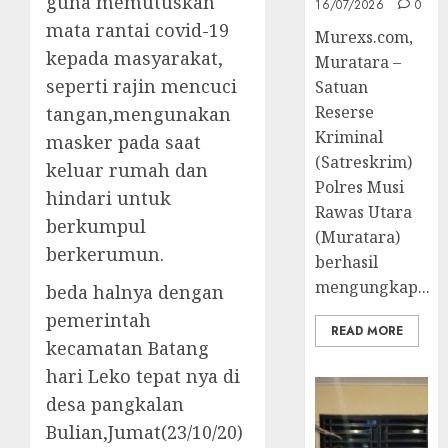
guna memutuskan
16/07/2026
0
mata rantai covid-19
Murexs.com,
kepada masyarakat,
Muratara –
seperti rajin mencuci
Satuan
Reserse
tangan,mengunakan
Kriminal
masker pada saat
(Satreskrim)
keluar rumah dan
Polres Musi
hindari untuk
Rawas Utara
berkumpul
(Muratara)
berkerumun.
berhasil
mengungkap...
beda halnya dengan
pemerintah
READ MORE
kecamatan Batang
hari Leko tepat nya di
desa pangkalan
Bulian,Jumat(23/10/20)