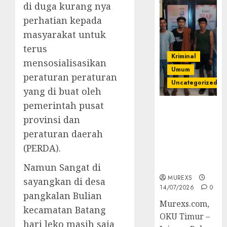
di duga kurang nya
perhatian kepada
masyarakat untuk
terus
Kriminal
mensosialisasikan
Umum
peraturan peraturan
Uncategorized
yang di buat oleh
pemerintah pusat
Polres OKUT
provinsi dan
Gagalkan
Pengiriman
peraturan daerah
368 Ton
(PERDA).
Batubara
Ilegal
Namun Sangat di
MUREXS
sayangkan di desa
14/07/2026
0
pangkalan Bulian
Murexs.com,
kecamatan Batang
OKU Timur –
hari leko masih saja