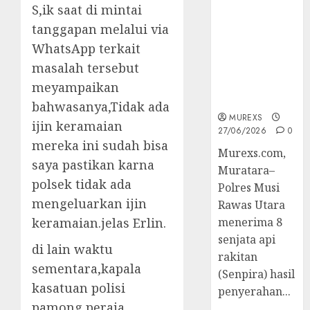
2026,Polres
S,ik saat di mintai
Muratara
tanggapan melalui via
Berhasil
WhatsApp terkait
Ungkap
masalah tersebut
Kejahatan
Senjata Api
meyampaikan
Ilegal
bahwasanya,Tidak ada
MUREXS
ijin keramaian
27/06/2026
0
mereka ini sudah bisa
Murexs.com,
saya pastikan karna
Muratara–
polsek tidak ada
Polres Musi
mengeluarkan ijin
Rawas Utara
keramaian.jelas Erlin.
menerima 8
senjata api
di lain waktu
rakitan
sementara,kapala
(Senpira) hasil
kasatuan polisi
penyerahan...
pamong peraja