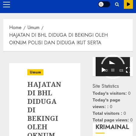
Primary
Menu
Home
Umum
HAJATAN DI BHL DIDUGA DI BEKINGI OLEH
OKNUM POLISI DAN DIDUGA IKUT SERTA
Pemutar
Video
00:00
03:08
Umum
HAJATAN
Site Statistics
DI BHL
Today's visitors:
0
DIDUGA
Today's page
views: :
0
DI
Total visitors :
0
BEKINGI
Total page views:
0
OLEH
KRIMAINAL
OKNUM