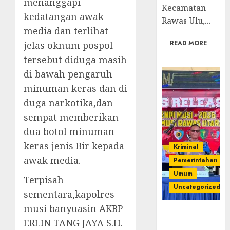
menanggapi
Kecamatan
kedatangan awak
Rawas Ulu,...
media dan terlihat
READ MORE
jelas oknum pospol
tersebut diduga masih
di bawah pengaruh
minuman keras dan di
duga narkotika,dan
sempat memberikan
dua botol minuman
keras jenis Bir kepada
Kriminal
awak media.
Pemerintahan
Umum
Terpisah
Uncategorized
sementara,kapolres
musi banyuasin AKBP
Operasi
ERLIN TANG JAYA S.H.
Senpi musi