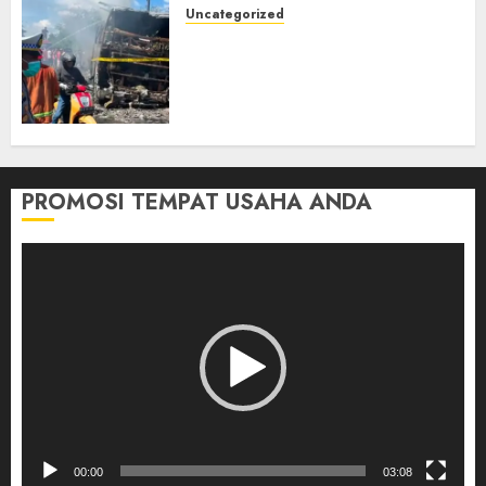
Uncategorized
Direktur Dan Pemilik Truk
Tangki Ditetapkan Sebagai
Tersangka Atas Kecelakaan
Bus ALS yang Tewaskan 19
Orang
03/08/2026
0
PROMOSI TEMPAT USAHA ANDA
Pemutar
Video
00:00
03:08