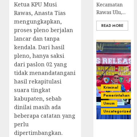
Ketua KPU Musi
Kecamatan
Rawas Ulu,...
Rawas, Anasta Tias
mengungkapkan,
READ MORE
proses pleno berjalan
lancar dan tanpa
kendala. Dari hasil
pleno, hanya saksi
dari paslon 02 yang
tidak menandatangani
hasil rekapitulasi
Kriminal
suara tingkat
Pemerintahan
kabupaten, sebab
Umum
dinilai masih ada
Uncategorized
beberapa catatan yang
perlu
Operasi
dipertimbangkan.
Senpi musi