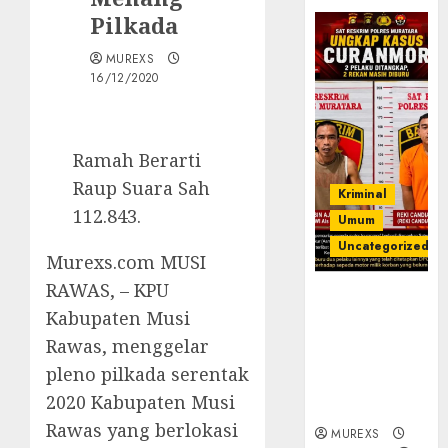
Pilkada
MUREXS
16/12/2020
Ramah Berarti
Raup Suara Sah
Kriminal
112.843.
Umum
Uncategorized
Murexs.com MUSI
RAWAS, – KPU
Kasatreskrim
Kabupaten Musi
Polres
Muratara
Rawas, menggelar
ungkap Dua
pleno pilkada serentak
Pelaku
2020 Kabupaten Musi
Curanmor
Rawas yang berlokasi
MUREXS