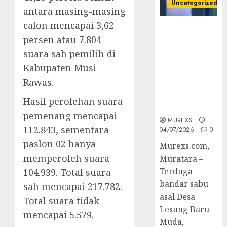
Uncategorized
antara masing-masing
calon mencapai 3,62
Bandar Sabu
persen atau 7.804
Asal Rawas
Ulu Musi
suara sah pemilih di
Rawas Utara
Kabupaten Musi
Di Sergap Set
Rawas.
Res Narkoba
Polres
Hasil perolehan suara
Muratara
pemenang mencapai
MUREXS
112.843, sementara
04/07/2026
0
paslon 02 hanya
Murexs.com,
memperoleh suara
Muratara –
Terduga
104.939. Total suara
bandar sabu
sah mencapai 217.782.
asal Desa
Total suara tidak
Lesung Baru
mencapai 5.579.
Muda,