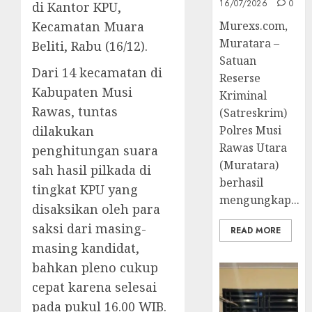
16/07/2026
0
di Kantor KPU,
Kecamatan Muara
Murexs.com,
Muratara –
Beliti, Rabu (16/12).
Satuan
Dari 14 kecamatan di
Reserse
Kabupaten Musi
Kriminal
Rawas, tuntas
(Satreskrim)
dilakukan
Polres Musi
Rawas Utara
penghitungan suara
(Muratara)
sah hasil pilkada di
berhasil
tingkat KPU yang
mengungkap...
disaksikan oleh para
saksi dari masing-
READ MORE
masing kandidat,
bahkan pleno cukup
cepat karena selesai
pada pukul 16.00 WIB.