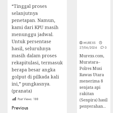
2026,Polres
“Tinggal proses
Muratara
selanjutnya
Berhasil
Ungkap
penetapan. Namun,
Kejahatan
kami dari KPU masih
Senjata Api
menunggu jadwal.
Ilegal
Untuk persentase
MUREXS
hasil, seluruhnya
27/06/2026
0
masih dalam proses
Murexs.com,
Muratara–
rekapitulasi, termasuk
Polres Musi
berapa besar angka
Rawas Utara
golput di pilkada kali
menerima 8
ini,” pungkasnya.
senjata api
(pranata)
rakitan
Post Views:
188
(Senpira) hasil
penyerahan...
Post
Previous