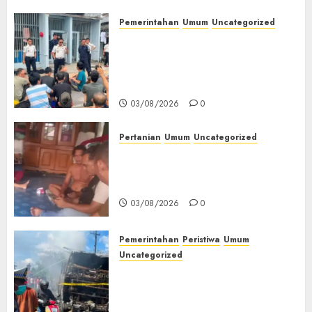
Pemerintahan
Umum
Uncategorized
‎Lapas Empat Lawang Berikan
Pengarahan WBP, Tekankan
Keamanan, Kebersihan dan
Kesehatan‎
03/08/2026
0
Pertanian
Umum
Uncategorized
Lagi Menyadap Karet Dua
Petani Asal Desa Lesung Batu
Muda Diserang Beruang Liar
03/08/2026
0
Pemerintahan
Peristiwa
Umum
Uncategorized
Direktur Dan Pemilik Truk
Tangki Ditetapkan Sebagai
Tersangka Atas Kecelakaan