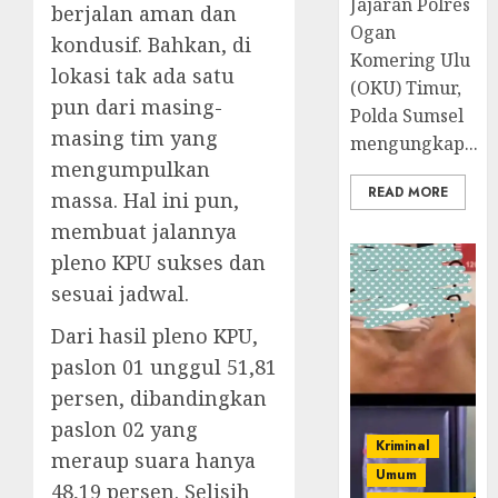
Jajaran Polres
berjalan aman dan
Ogan
kondusif. Bahkan, di
Komering Ulu
lokasi tak ada satu
(OKU) Timur,
pun dari masing-
Polda Sumsel
masing tim yang
mengungkap...
mengumpulkan
READ MORE
massa. Hal ini pun,
membuat jalannya
pleno KPU sukses dan
sesuai jadwal.
Dari hasil pleno KPU,
paslon 01 unggul 51,81
persen, dibandingkan
paslon 02 yang
Kriminal
meraup suara hanya
Umum
48,19 persen. Selisih