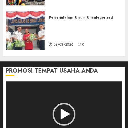
Bus ALS yang Tewaskan 19
Orang
03/08/2026
0
Pemerintahan
Umum
Uncategorized
‎Panen Sayuran Organik,
Lapas Empat Lawang Dorong
Kemandirian Warga Binaan
03/08/2026
0
PROMOSI TEMPAT USAHA ANDA
Pemutar
Video