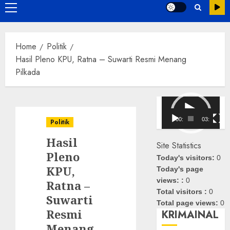
Primary
Menu
Home
Politik
Hasil Pleno KPU, Ratna – Suwarti Resmi Menang
Pilkada
Pemutar
Video
00:00
03:08
Politik
Hasil
Site Statistics
Pleno
Today's visitors:
0
KPU,
Today's page
views: :
0
Ratna –
Total visitors :
0
Suwarti
Total page views:
0
Resmi
KRIMAINAL
Menang