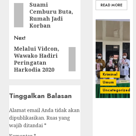
navigation
Suami
Previous
READ MORE
Cemburu Buta,
post:
Rumah Jadi
Korban
Next
Melalui Vidcon,
Next
Wawako Hadiri
post:
Peringatan
Harkodia 2020
Kriminal
Umum
Uncategorized
Tinggalkan Balasan
‎Kejari Empat
Alamat email Anda tidak akan
Lawang
dipublikasikan.
Ruas yang
Musnahkan
wajib ditandai
*
Barang Bukti
45 Perkara