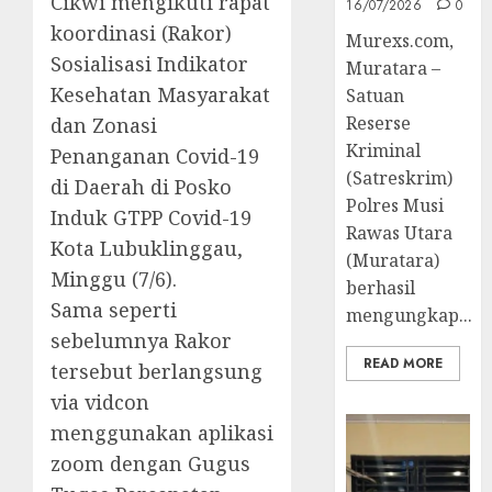
Cikwi mengikuti rapat
16/07/2026
0
koordinasi (Rakor)
Murexs.com,
Sosialisasi Indikator
Muratara –
Kesehatan Masyarakat
Satuan
Reserse
dan Zonasi
Kriminal
Penanganan Covid-19
(Satreskrim)
di Daerah di Posko
Polres Musi
Induk GTPP Covid-19
Rawas Utara
Kota Lubuklinggau,
(Muratara)
Minggu (7/6).
berhasil
Sama seperti
mengungkap...
sebelumnya Rakor
READ MORE
tersebut berlangsung
via vidcon
menggunakan aplikasi
zoom dengan Gugus