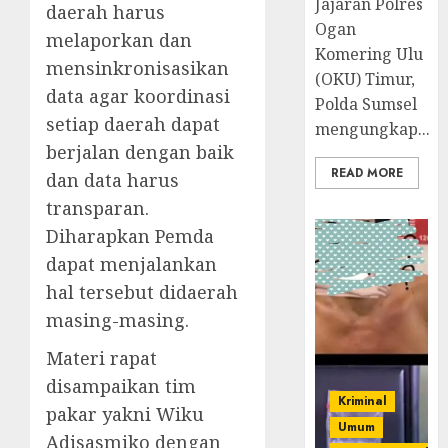
Jajaran Polres
daerah harus
Ogan
melaporkan dan
Komering Ulu
mensinkronisasikan
(OKU) Timur,
data agar koordinasi
Polda Sumsel
setiap daerah dapat
mengungkap...
berjalan dengan baik
READ MORE
dan data harus
transparan.
Diharapkan Pemda
dapat menjalankan
hal tersebut didaerah
masing-masing.
Materi rapat
disampaikan tim
Kriminal
pakar yakni Wiku
Umum
Adisasmiko dengan