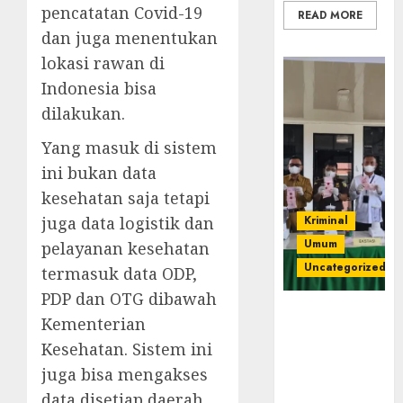
pencatatan Covid-19
READ MORE
dan juga menentukan
lokasi rawan di
Indonesia bisa
dilakukan.
Yang masuk di sistem
ini bukan data
kesehatan saja tetapi
juga data logistik dan
Kriminal
Umum
pelayanan kesehatan
Uncategorized
termasuk data ODP,
PDP dan OTG dibawah
‎Kejari Empat
Kementerian
Lawang
Kesehatan. Sistem ini
Musnahkan
juga bisa mengakses
Barang Bukti
45 Perkara
data disetiap daerah