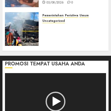
03/08/2026
0
Pemerintahan
Peristiwa
Umum
Uncategorized
Direktur Dan Pemilik Truk
Tangki Ditetapkan Sebagai
Tersangka Atas Kecelakaan
Bus ALS yang Tewaskan 19
Orang
03/08/2026
0
PROMOSI TEMPAT USAHA ANDA
Pemutar
Video