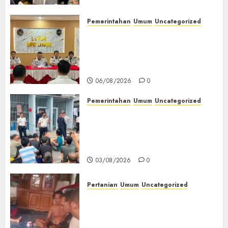
07/08/2026
0
Pemerintahan
Umum
Uncategorized
‎Lapas Empat Lawang
Matangkan Persiapan
Peringatan HUT ke-81
Kemerdekaan RI‎
06/08/2026
0
Pemerintahan
Umum
Uncategorized
‎Lapas Empat Lawang Berikan
Pengarahan WBP, Tekankan
Keamanan, Kebersihan dan
Kesehatan‎
03/08/2026
0
Pertanian
Umum
Uncategorized
Lagi Menyadap Karet Dua
Petani Asal Desa Lesung Batu
Muda Diserang Beruang Liar