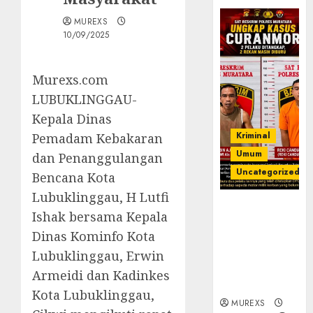
MUREXS
10/09/2025
Murexs.com
LUBUKLINGGAU-
Kepala Dinas
Kriminal
Pemadam Kebakaran
Umum
dan Penanggulangan
Uncategorized
Bencana Kota
Lubuklinggau, H Lutfi
Kasatreskrim
Ishak bersama Kepala
Polres
Dinas Kominfo Kota
Muratara
ungkap Dua
Lubuklinggau, Erwin
Pelaku
Armeidi dan Kadinkes
Curanmor
Kota Lubuklinggau,
MUREXS