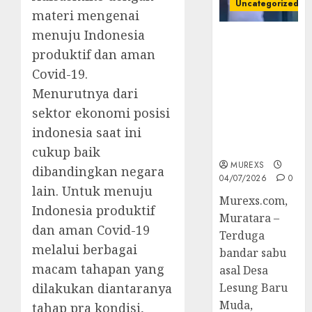
Uncategorized
materi mengenai
menuju Indonesia
Bandar Sabu
produktif dan aman
Asal Rawas
Ulu Musi
Covid-19.
Rawas Utara
Menurutnya dari
Di Sergap Set
sektor ekonomi posisi
Res Narkoba
indonesia saat ini
Polres
Muratara
cukup baik
MUREXS
dibandingkan negara
04/07/2026
0
lain. Untuk menuju
Murexs.com,
Indonesia produktif
Muratara –
dan aman Covid-19
Terduga
melalui berbagai
bandar sabu
macam tahapan yang
asal Desa
dilakukan diantaranya
Lesung Baru
Muda,
tahap pra kondisi,