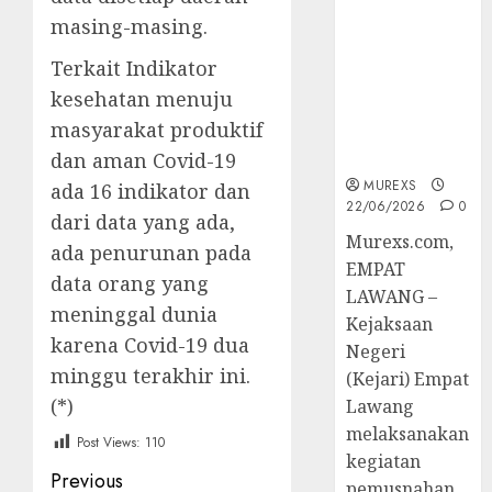
Berkekuatan
masing-masing.
Hukum
Tetap,
Terkait Indikator
Tegaskan
kesehatan menuju
Komitmen
masyarakat produktif
Penegakan
Hukum‎
dan aman Covid-19
MUREXS
ada 16 indikator dan
22/06/2026
0
dari data yang ada,
‎Murexs.com,
ada penurunan pada
EMPAT
data orang yang
LAWANG –
meninggal dunia
Kejaksaan
karena Covid-19 dua
Negeri
minggu terakhir ini.
(Kejari) Empat
(*)
Lawang
melaksanakan
Post Views:
110
kegiatan
Post
Previous
pemusnahan