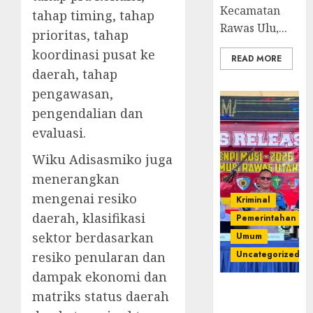
Kecamatan
tahap timing, tahap
Rawas Ulu,...
prioritas, tahap
koordinasi pusat ke
READ MORE
daerah, tahap
pengawasan,
pengendalian dan
evaluasi.
Wiku Adisasmiko juga
menerangkan
mengenai resiko
Kriminal
daerah, klasifikasi
Pemerintahan
sektor berdasarkan
Umum
Uncategorized
resiko penularan dan
dampak ekonomi dan
Operasi
matriks status daerah
Senpi musi