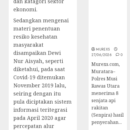
dan katagori sektor
2026,Polres
ekonomi.
Muratara
Berhasil
Sedangkan mengenai
Ungkap
materi penentuan
Kejahatan
Senjata Api
resiko kesehatan
Ilegal
masyarakat
MUREXS
disampaikan Dewi
27/06/2026
0
Nur Aisyah, seperti
Murexs.com,
diketahui, pada saat
Muratara–
Covid-19 ditemukan
Polres Musi
November 2019 lalu,
Rawas Utara
seiring dengan itu
menerima 8
senjata api
pula diciptakan sistem
rakitan
informasi teritegrasi
(Senpira) hasil
pada April 2020 agar
penyerahan...
percepatan alur