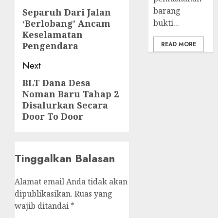
navigation
barang
Separuh Dari Jalan
Previous
‘Berlobang’ Ancam
bukti...
post:
Keselamatan
Pengendara
READ MORE
Next
BLT Dana Desa
Next
Noman Baru Tahap 2
post:
Disalurkan Secara
Door To Door
Tinggalkan Balasan
Alamat email Anda tidak akan
dipublikasikan.
Ruas yang
wajib ditandai
*