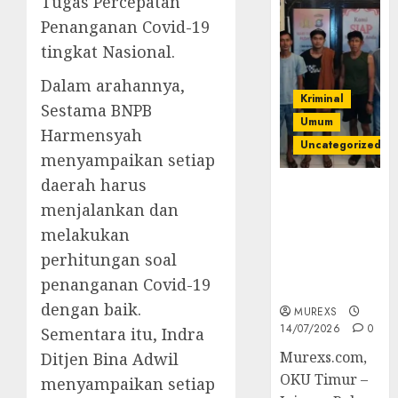
Tugas Percepatan
Penanganan Covid-19
tingkat Nasional.
Dalam arahannya,
Kriminal
Sestama BNPB
Umum
Harmensyah
Uncategorized
menyampaikan setiap
daerah harus
Polres OKUT
menjalankan dan
Gagalkan
Pengiriman
melakukan
368 Ton
perhitungan soal
Batubara
penanganan Covid-19
Ilegal
dengan baik.
MUREXS
14/07/2026
0
Sementara itu, Indra
Murexs.com,
Ditjen Bina Adwil
OKU Timur –
menyampaikan setiap