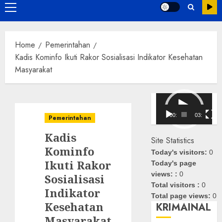
Primary
Menu
Home
Pemerintahan
Kadis Kominfo Ikuti Rakor Sosialisasi Indikator Kesehatan
Masyarakat
Pemutar
Video
00:00
03:08
Pemerintahan
Kadis
Site Statistics
Kominfo
Today's visitors:
0
Ikuti Rakor
Today's page
views: :
0
Sosialisasi
Total visitors :
0
Indikator
Total page views:
0
Kesehatan
KRIMAINAL
Masyarakat