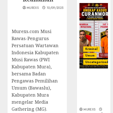
MUREXS
10/09/2025
Murexs.com Musi
Rawas-Pengurus
Persatuan Wartawan
Kriminal
Indonesia Kabupaten
Umum
Musi Rawas (PWI
Uncategorized
Kabupaten Mura),
bersama Badan
Kasatreskrim
Pengawas Pemilihan
Polres
Muratara
Umum (Bawaslu),
ungkap Dua
Kabupaten Mura
Pelaku
mengelar Media
Curanmor
Gathering (MG).
MUREXS