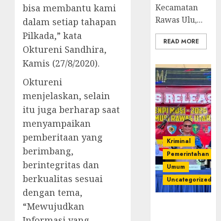
bisa membantu kami
Kecamatan
Rawas Ulu,...
dalam setiap tahapan
Pilkada,” kata
READ MORE
Oktureni Sandhira,
Kamis (27/8/2020).
Oktureni
menjelaskan, selain
itu juga berharap saat
menyampaikan
pemberitaan yang
Kriminal
berimbang,
Pemerintahan
berintegritas dan
Umum
berkualitas sesuai
Uncategorized
dengan tema,
Operasi
“Mewujudkan
Senpi musi
Informasi yang