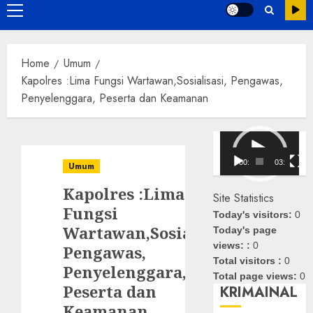
Primary
Menu
Home
Umum
Kapolres :Lima Fungsi Wartawan,Sosialisasi, Pengawas,
Penyelenggara, Peserta dan Keamanan
Pemutar
Video
00:00
03:08
Umum
Kapolres :Lima
Site Statistics
Fungsi
Today's visitors:
0
Wartawan,Sosialisasi,
Today's page
views: :
0
Pengawas,
Total visitors :
0
Penyelenggara,
Total page views:
0
Peserta dan
KRIMAINAL
Keamanan