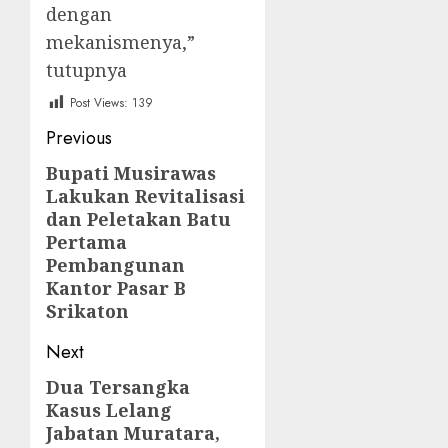
dengan
mekanismenya,”
tutupnya
Post Views:
139
Post
Previous
navigation
Bupati Musirawas
Previous
Lakukan Revitalisasi
post:
dan Peletakan Batu
Pertama
Pembangunan
Kantor Pasar B
Srikaton
Next
Dua Tersangka
Next
Kasus Lelang
post:
Jabatan Muratara,