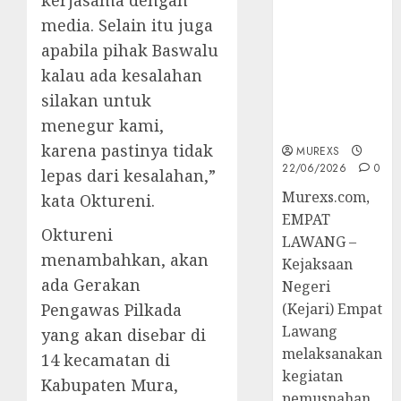
kerjasama dengan
Berkekuatan
media. Selain itu juga
Hukum
apabila pihak Baswalu
Tetap,
Tegaskan
kalau ada kesalahan
Komitmen
silakan untuk
Penegakan
menegur kami,
Hukum‎
karena pastinya tidak
MUREXS
22/06/2026
0
lepas dari kesalahan,”
‎Murexs.com,
kata Oktureni.
EMPAT
Oktureni
LAWANG –
menambahkan, akan
Kejaksaan
ada Gerakan
Negeri
Pengawas Pilkada
(Kejari) Empat
Lawang
yang akan disebar di
melaksanakan
14 kecamatan di
kegiatan
Kabupaten Mura,
pemusnahan