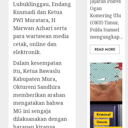
Jajaran Polres
Lubuklinggau, Endang
Ogan
Kusmadi dan Ketua
Komering Ulu
PWI Muratara, H
(OKU) Timur,
Marwan Azhari serta
Polda Sumsel
para wartawan media
mengungkap...
cetak, online dan
READ MORE
elektronik.
Dalam kesempatan
itu, Ketua Bawaslu
Kabupaten Mura,
Oktureni Sandhira
memberikan arahan
mengatakan bahwa
MG ini sengaja
Kriminal
dilaksanakan dengan
Umum
harapan kiranya