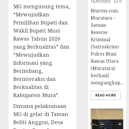
16/07/2026
0
MG mengusung tema,
Murexs.com,
“Mewujudkan
Muratara –
Pemilihan Bupati dan
Satuan
Wakil Bupati Musi
Reserse
Rawas Tahun 2020
Kriminal
yang Berkualitas” dan
(Satreskrim)
Polres Musi
“Mewujudkan
Rawas Utara
Informasi yang
(Muratara)
Berimbang,
berhasil
Berinteraksi dan
mengungkap...
Berkualitas di
Kabupaten Mura”.
READ MORE
Dimana pelaksanaan
MG di gelar di Taman
Beliti Anggon, Desa