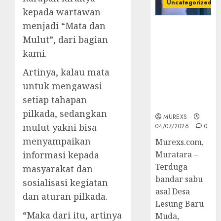
Uncategorized
kepada wartawan
menjadi “Mata dan
Bandar Sabu
Mulut”, dari bagian
Asal Rawas
Ulu Musi
kami.
Rawas Utara
Artinya, kalau mata
Di Sergap Set
Res Narkoba
untuk mengawasi
Polres
setiap tahapan
Muratara
pilkada, sedangkan
MUREXS
mulut yakni bisa
04/07/2026
0
menyampaikan
Murexs.com,
informasi kepada
Muratara –
Terduga
masyarakat dan
bandar sabu
sosialisasi kegiatan
asal Desa
dan aturan pilkada.
Lesung Baru
“Maka dari itu, artinya
Muda,