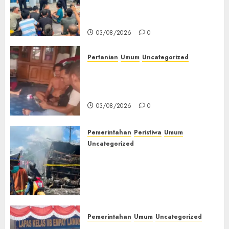
Liar
Keamanan, Kebersihan dan
Kesehatan‎
03/08/2026
03/08/2026
0
0
Pertanian
Umum
Uncategorized
Lagi Menyadap Karet Dua
Petani Asal Desa Lesung Batu
Muda Diserang Beruang Liar
03/08/2026
0
Pemerintahan
Peristiwa
Umum
Uncategorized
Direktur Dan Pemilik Truk
Tangki Ditetapkan Sebagai
Tersangka Atas Kecelakaan
Bus ALS yang Tewaskan 19
Orang
03/08/2026
0
Pemerintahan
Umum
Uncategorized