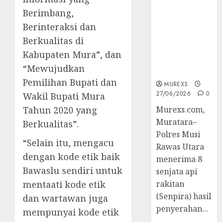
2026,Polres
Berimbang,
Muratara
Berinteraksi dan
Berhasil
Ungkap
Berkualitas di
Kejahatan
Kabupaten Mura”, dan
Senjata Api
“Mewujudkan
Ilegal
Pemilihan Bupati dan
MUREXS
27/06/2026
0
Wakil Bupati Mura
Tahun 2020 yang
Murexs.com,
Muratara–
Berkualitas”.
Polres Musi
“Selain itu, mengacu
Rawas Utara
dengan kode etik baik
menerima 8
Bawaslu sendiri untuk
senjata api
mentaati kode etik
rakitan
(Senpira) hasil
dan wartawan juga
penyerahan...
mempunyai kode etik