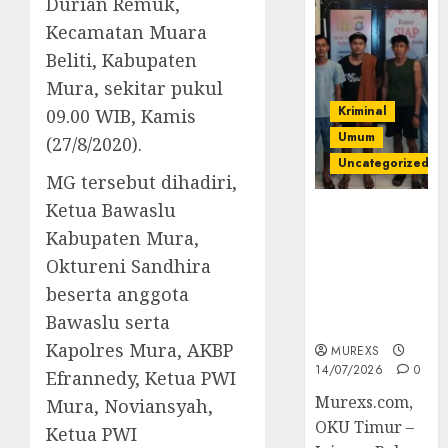
Durian Remuk,
Kecamatan Muara
Beliti, Kabupaten
Mura, sekitar pukul
Kriminal
09.00 WIB, Kamis
Umum
(27/8/2020).
Uncategorized
MG tersebut dihadiri,
Ketua Bawaslu
Polres OKUT
Kabupaten Mura,
Gagalkan
Pengiriman
Oktureni Sandhira
368 Ton
beserta anggota
Batubara
Bawaslu serta
Ilegal
Kapolres Mura, AKBP
MUREXS
14/07/2026
0
Efrannedy, Ketua PWI
Murexs.com,
Mura, Noviansyah,
OKU Timur –
Ketua PWI