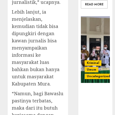
jurnalistik,” ucapnya.
READ MORE
Lebih lanjut, ia
menjelaskan,
kemudian tidak bisa
dipungkiri dengan
kawan jurnalis bisa
menyampaikan
informasi ke
masyarakat luas
Kriminal
bahkan bukan hanya
Umum
untuk masyarakat
Uncategorized
Kabupaten Mura.
‎Kejari Empat
“Namun, bagi Bawaslu
Lawang
pastinya terbatas,
Musnahkan
Barang Bukti
maka dari itu butuh
45 Perkara