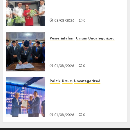
‎Panen Sayuran Organik,
Lapas Empat Lawang Dorong
Kemandirian Warga Binaan
03/08/2026
0
Pemerintahan
Umum
Uncategorized
‎Seluruh Fraksi DPRD Setujui
Pertanggungjawaban APBD
2025 Empat Lawang
01/08/2026
0
Politik
Umum
Uncategorized
‎Pengurus DPC PAN se-
Kabupaten Empat Lawang
Resmi Dilantik, Konsolidasi
Organisasi Diperkuat‎
01/08/2026
0