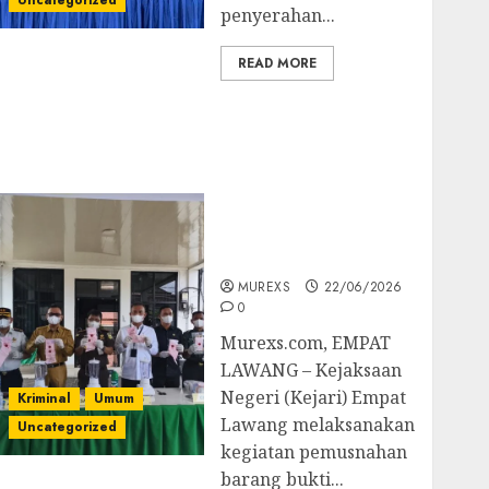
Uncategorized
penyerahan...
READ MORE
‎Kejari Empat Lawang
Musnahkan Barang
Bukti 45 Perkara
Berkekuatan Hukum
Tetap, Tegaskan
Komitmen Penegakan
Hukum‎
MUREXS
22/06/2026
0
‎Murexs.com, EMPAT
LAWANG – Kejaksaan
Negeri (Kejari) Empat
Kriminal
Umum
Lawang melaksanakan
Uncategorized
kegiatan pemusnahan
barang bukti...