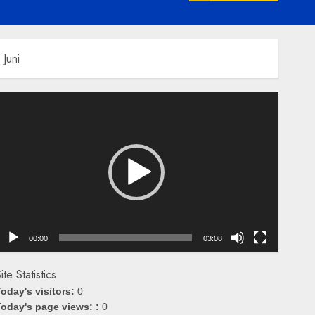
Juni
emutar
ideo
00:00
03:08
ite Statistics
oday's visitors:
0
oday's page views: :
0