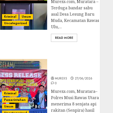
Murexs.com, Muratara –
Terduga bandar sabu
asal Desa Lesung Baru
Kriminal
Umum
Muda, Kecamatan Rawas
Uncategorized
Ulu,...
READ MORE
Operasi Senpi musi
2026,Polres Muratara
Berhasil Ungkap
Kejahatan Senjata Api
Ilegal
MUREXS
27/06/2026
0
Murexs.com, Muratara–
Kriminal
Polres Musi Rawas Utara
Pemerintahan
menerima 8 senjata api
Umum
rakitan (Senpira) hasil