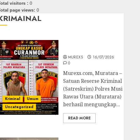
otal visitors :
0
otal page views:
0
KRIMAINAL
Kasatreskrim Polres
Muratara ungkap Dua
Pelaku Curanmor
MUREXS
16/07/2026
0
Murexs.com, Muratara –
Satuan Reserse Kriminal
(Satreskrim) Polres Musi
Rawas Utara (Muratara)
Kriminal
Umum
berhasil mengungkap...
Uncategorized
READ MORE
Polres OKUT Gagalkan
Pengiriman 368 Ton