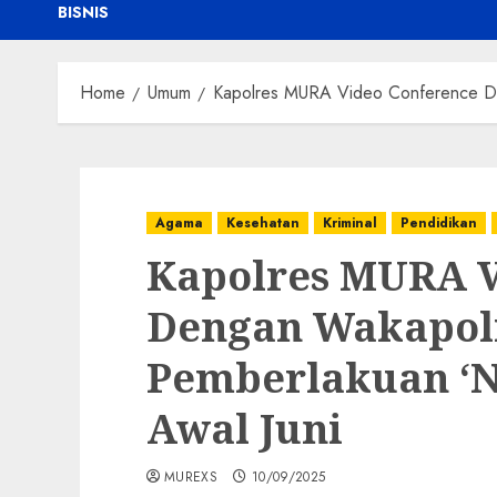
BISNIS
Home
Umum
Kapolres MURA Video Conference De
Agama
Kesehatan
Kriminal
Pendidikan
Kapolres MURA V
Dengan Wakapolr
Pemberlakuan ‘
Awal Juni
MUREXS
10/09/2025