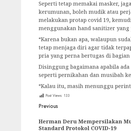
Seperti tetap memakai masker, jaga
kerumunan, boleh mudik atau perja
melakukan protap covid 19, kemudi
menggunakan hand sanitizer yang p
“Karena bukan apa, walaupun suda
tetap menjaga diri agar tidak terpa
pria yang perna bertugas di bagian
Disinggung bagaimana apabila ada
seperti pernikahan dan musibah k
“Kalau itu, masih menunggu perinta
Post Views:
133
Post
Previous
navigation
Previous
Herman Deru Mempersilakan Mu
post:
Standard Protokol COVID-19