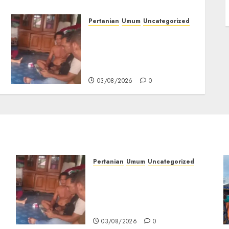
Pertanian
Umum
Uncategorized
Lagi Menyadap Karet Dua
Petani Asal Desa Lesung
Batu Muda Diserang
Beruang Liar
03/08/2026
0
Pertanian
Umum
Uncategorized
Lagi Menyadap Karet Dua
Petani Asal Desa Lesung
Batu Muda Diserang
Beruang Liar
03/08/2026
0