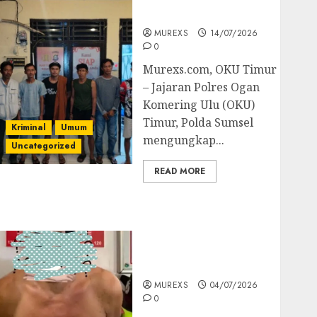
Batubara Ilegal
MUREXS
14/07/2026
0
Murexs.com, OKU Timur
– Jajaran Polres Ogan
Komering Ulu (OKU)
Timur, Polda Sumsel
Kriminal
Umum
mengungkap...
Uncategorized
READ MORE
Bandar Sabu Asal
Rawas Ulu Musi Rawas
Utara Di Sergap Set
Res Narkoba Polres
Muratara
MUREXS
04/07/2026
0