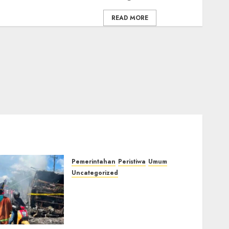
READ MORE
Pemerintahan
Peristiwa
Umum
Uncategorized
Direktur Dan Pemilik Truk
Tangki Ditetapkan Sebagai
Tersangka Atas Kecelakaan
Bus ALS yang Tewaskan 19