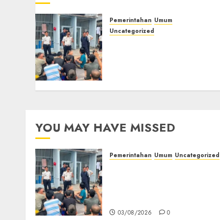
Pemerintahan
Umum
Uncategorized
‎Lapas Empat Lawang
Berikan Pengarahan WBP,
Tekankan Keamanan,
Kebersihan dan Kesehatan‎
03/08/2026
0
YOU MAY HAVE MISSED
Pemerintahan
Umum
Uncategorized
‎Lapas Empat Lawang
Berikan Pengarahan WBP,
Tekankan Keamanan,
Kebersihan dan Kesehatan‎
03/08/2026
0