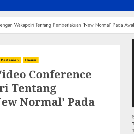
ngan Wakapolri Tentang Pemberlakuan ‘New Normal’ Pada Awal 
P
V
Pertanian
Umum
ideo Conference
i Tentang
New Normal’ Pada
S
T
T