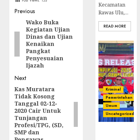
Post Views:
153
Kecamatan
Post
Previous
Rawas Ulu,...
navigation
Wako Buka
Previous
READ MORE
Kegiatan Ujian
post:
Dinas dan Ujian
Kenaikan
Pangkat
Penyesuaian
Ijazah
Next
Kas Muratara
Next
Kriminal
Tidak Kosong
post:
Pemerintahan
Tanggal 02-12-
Umum
2020 Cair Untuk
Uncategorized
Tunjangan
Profesi/TPG, (SD,
Operasi
SMP dan
Senpi musi
Pengawas