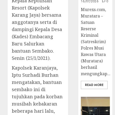
Kepala Kepolisian
16/07/2026
0
Resort (Kapolsek
Murexs.com,
Karang Jaya) bersama
Muratara –
anggotanya serta di
Satuan
Reserse
dampingi Kepala Desa
Kriminal
(Kades) Embacang
(Satreskrim)
Baru Salurkan
Polres Musi
bantuan Sembako.
Rawas Utara
Senin (25/1/2021).
(Muratara)
berhasil
Kapolsek Karanjaya,
mengungkap...
Iptu Surhadi Burhan
mengatakan, bantuan
READ MORE
sembako ini di
tujuhkan pada korban
musibah kebakaran
beberapa hari lalu,