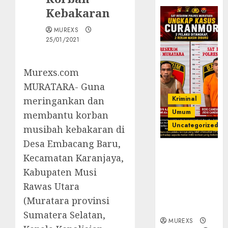
Kebakaran
MUREXS
25/01/2021
Murexs.com
MURATARA- Guna
Kriminal
meringankan dan
Umum
membantu korban
Uncategorized
musibah kebakaran di
Desa Embacang Baru,
Kasatreskrim
Kecamatan Karanjaya,
Polres
Kabupaten Musi
Muratara
ungkap Dua
Rawas Utara
Pelaku
(Muratara provinsi
Curanmor
Sumatera Selatan,
MUREXS