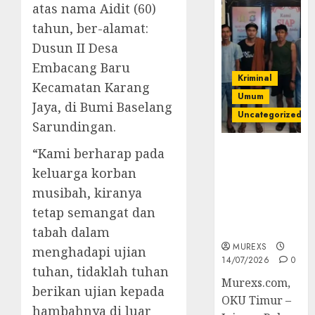
atas nama Aidit (60)
tahun, ber-alamat:
Dusun II Desa
Embacang Baru
Kriminal
Kecamatan Karang
Umum
Jaya, di Bumi Baselang
Uncategorized
Sarundingan.
Polres OKUT
“Kami berharap pada
Gagalkan
keluarga korban
Pengiriman
musibah, kiranya
368 Ton
tetap semangat dan
Batubara
Ilegal
tabah dalam
MUREXS
menghadapi ujian
14/07/2026
0
tuhan, tidaklah tuhan
Murexs.com,
berikan ujian kepada
OKU Timur –
hambahnya di luar