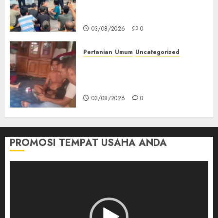
Keamanan, Kebersihan dan
Kesehatan‎
03/08/2026
0
Pertanian
Umum
Uncategorized
Lagi Menyadap Karet Dua
Petani Asal Desa Lesung Batu
Muda Diserang Beruang Liar
03/08/2026
0
PROMOSI TEMPAT USAHA ANDA
Pemutar
Video