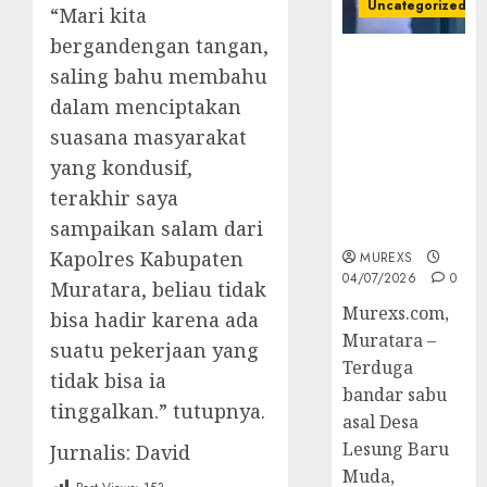
Uncategorized
“Mari kita
bergandengan tangan,
Bandar Sabu
saling bahu membahu
Asal Rawas
dalam menciptakan
Ulu Musi
Rawas Utara
suasana masyarakat
Di Sergap Set
yang kondusif,
Res Narkoba
terakhir saya
Polres
sampaikan salam dari
Muratara
Kapolres Kabupaten
MUREXS
04/07/2026
0
Muratara, beliau tidak
Murexs.com,
bisa hadir karena ada
Muratara –
suatu pekerjaan yang
Terduga
tidak bisa ia
bandar sabu
tinggalkan.” tutupnya.
asal Desa
Lesung Baru
Jurnalis: David
Muda,