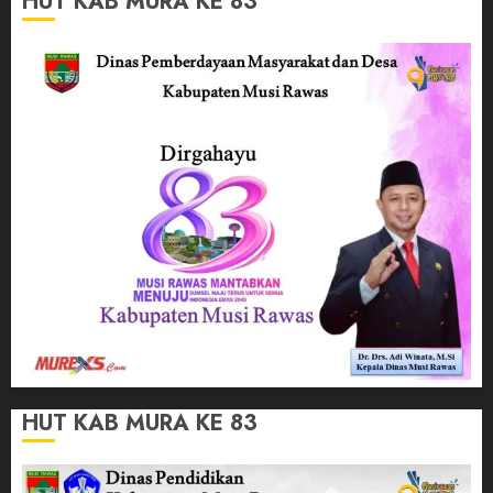
HUT KAB MURA KE 83
HUT KAB MURA KE 83