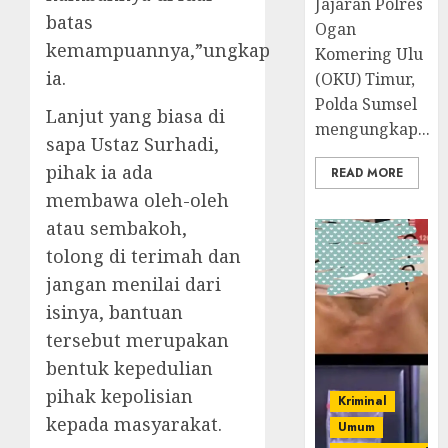
Jajaran Polres
batas
Ogan
kemampuannya,”ungkap
Komering Ulu
ia.
(OKU) Timur,
Polda Sumsel
Lanjut yang biasa di
mengungkap...
sapa Ustaz Surhadi,
pihak ia ada
READ MORE
membawa oleh-oleh
atau sembakoh,
tolong di terimah dan
jangan menilai dari
isinya, bantuan
tersebut merupakan
bentuk kepedulian
pihak kepolisian
Kriminal
kepada masyarakat.
Umum