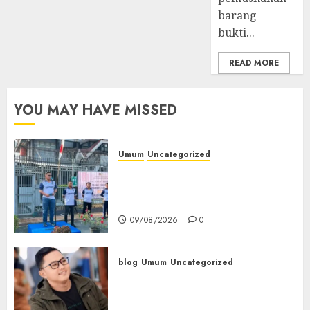
barang
bukti...
READ MORE
YOU MAY HAVE MISSED
Umum
Uncategorized
‎Sambut HUT RI ke-81, Lapas
Empat Lawang Gelar Pekan
Olahraga
09/08/2026
0
blog
Umum
Uncategorized
Tampu Bolon: Semula Bersua
Setia, Retak Kaca di Bibir