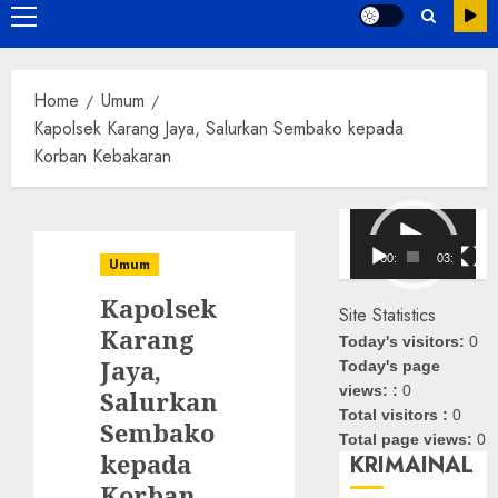
Primary
Menu
Home
Umum
Kapolsek Karang Jaya, Salurkan Sembako kepada
Korban Kebakaran
Pemutar
Video
00:00
03:08
Umum
Kapolsek
Site Statistics
Karang
Today's visitors:
0
Jaya,
Today's page
views: :
0
Salurkan
Total visitors :
0
Sembako
Total page views:
0
kepada
KRIMAINAL
Korban