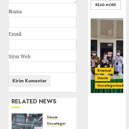
READ MORE
Nama
Email
Situs Web
Kriminal
Umum
Uncategorized
RELATED NEWS
‎Kejari Empat
Lawang
Musnahkan
Umum
Barang Bukti
Uncategorized
45 Perkara