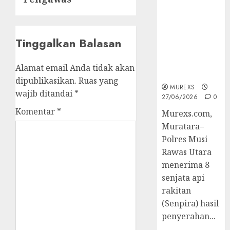
2026,Polres
Muratara
Berhasil
Ungkap
Tinggalkan Balasan
Kejahatan
Senjata Api
Alamat email Anda tidak akan
Ilegal
dipublikasikan.
Ruas yang
MUREXS
wajib ditandai
*
27/06/2026
0
Komentar
*
Murexs.com,
Muratara–
Polres Musi
Rawas Utara
menerima 8
senjata api
rakitan
(Senpira) hasil
penyerahan...