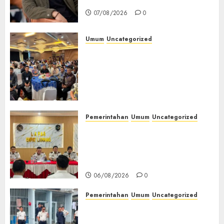
Jendela
07/08/2026
0
Umum
Uncategorized
Tingkatkan Profesionalisme,
Wakapolres Polres Muratara
Ikuti Training of Trainer
(TOT) AI Aman dan
Bertanggung Jawab
07/08/2026
0
Pemerintahan
Umum
Uncategorized
‎Lapas Empat Lawang
Matangkan Persiapan
Peringatan HUT ke-81
Kemerdekaan RI‎
06/08/2026
0
Pemerintahan
Umum
Uncategorized
‎Lapas Empat Lawang Berikan
Pengarahan WBP, Tekankan