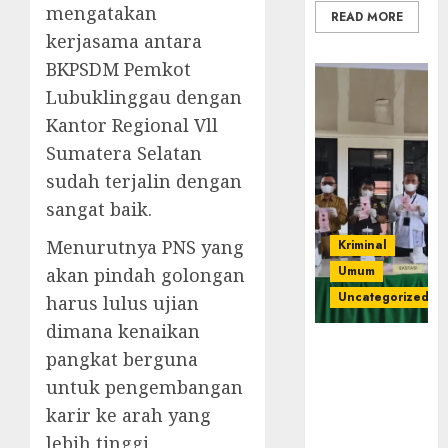
mengatakan
READ MORE
kerjasama antara
BKPSDM Pemkot
Lubuklinggau dengan
Kantor Regional Vll
Sumatera Selatan
sudah terjalin dengan
sangat baik.
Menurutnya PNS yang
Kriminal
Umum
akan pindah golongan
Uncategorized
harus lulus ujian
dimana kenaikan
‎Kejari Empat
pangkat berguna
Lawang
untuk pengembangan
Musnahkan
karir ke arah yang
Barang Bukti
45 Perkara
lebih tinggi.