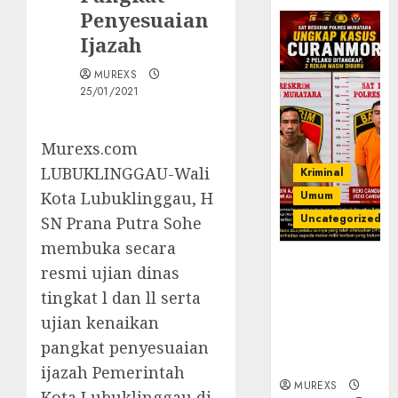
Penyesuaian
Ijazah
MUREXS
25/01/2021
Murexs.com
LUBUKLINGGAU-Wali
Kriminal
Kota Lubuklinggau, H
Umum
Uncategorized
SN Prana Putra Sohe
membuka secara
Kasatreskrim
resmi ujian dinas
Polres
tingkat l dan ll serta
Muratara
ujian kenaikan
ungkap Dua
Pelaku
pangkat penyesuaian
Curanmor
ijazah Pemerintah
MUREXS
Kota Lubuklinggau di