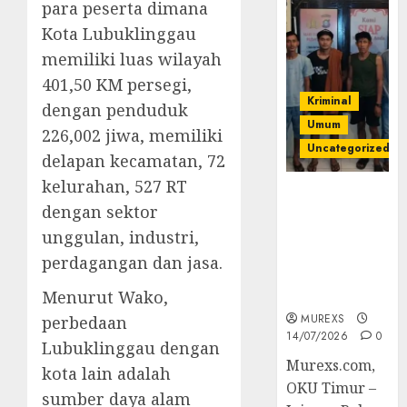
para peserta dimana
Kota Lubuklinggau
memiliki luas wilayah
401,50 KM persegi,
Kriminal
dengan penduduk
Umum
226,002 jiwa, memiliki
Uncategorized
delapan kecamatan, 72
kelurahan, 527 RT
Polres OKUT
dengan sektor
Gagalkan
Pengiriman
unggulan, industri,
368 Ton
perdagangan dan jasa.
Batubara
Ilegal
Menurut Wako,
MUREXS
perbedaan
14/07/2026
0
Lubuklinggau dengan
Murexs.com,
kota lain adalah
OKU Timur –
sumber daya alam