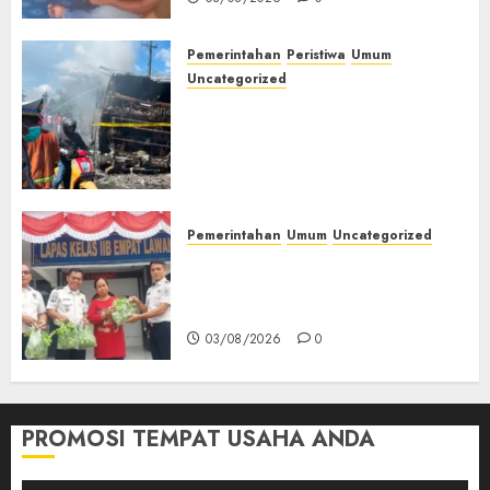
Pemerintahan
Peristiwa
Umum
Uncategorized
Direktur Dan Pemilik Truk
Tangki Ditetapkan Sebagai
Tersangka Atas Kecelakaan
Bus ALS yang Tewaskan 19
Orang
03/08/2026
0
Pemerintahan
Umum
Uncategorized
‎Panen Sayuran Organik,
Lapas Empat Lawang Dorong
Kemandirian Warga Binaan
03/08/2026
0
PROMOSI TEMPAT USAHA ANDA