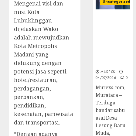
Uncategorized
Mengenai visi dan
misi Kota
Bandar Sabu
Lubuklinggau
Asal Rawas
dijelaskan Wako
Ulu Musi
adalah mewujudkan
Rawas Utara
Di Sergap Set
Kota Metropolis
Res Narkoba
Madani yang
Polres
didukung dengan
Muratara
potensi jasa seperti
MUREXS
04/07/2026
0
hotel/restauran,
Murexs.com,
perdagangan,
Muratara –
perbankan,
Terduga
pendidikan,
bandar sabu
kesehatan, pariwisata
asal Desa
dan transportasi.
Lesung Baru
Muda,
“Dengan adanya