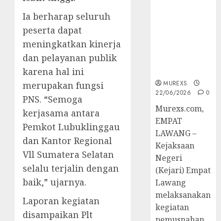
Berkekuatan
Ia berharap seluruh
Hukum
Tetap,
peserta dapat
Tegaskan
meningkatkan kinerja
Komitmen
dan pelayanan publik
Penegakan
Hukum‎
karena hal ini
MUREXS
merupakan fungsi
22/06/2026
0
PNS. “Semoga
‎Murexs.com,
kerjasama antara
EMPAT
Pemkot Lubuklinggau
LAWANG –
dan Kantor Regional
Kejaksaan
Vll Sumatera Selatan
Negeri
selalu terjalin dengan
(Kejari) Empat
baik,” ujarnya.
Lawang
melaksanakan
Laporan kegiatan
kegiatan
disampaikan Plt
pemusnahan