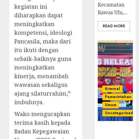
Kecamatan
kegiatan ini
Rawas Ulu,...
diharapkan dapat
meningkatkan
READ MORE
kompetensi, ideologi
Pancasila, maka dari
itu ikuti dengan
sebaik-baiknya guna
meningkatkan
kinerja, menambah
wawasan sekaligus
Kriminal
ajang silaturrahim,”
Pemerintahan
imbuhnya.
Umum
Wako mengucapkan
Uncategorized
terima kasih kepada
Operasi
Badan Kepegawaian
Senpi musi