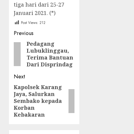
tiga hari dari 25-27
Januari 2021. (*)
Post Views:
212
Post
Previous
navigation
Pedagang
Previous
Lubuklinggau,
post:
Terima Bantuan
Dari Disprindag
Next
Kapolsek Karang
Next
Jaya, Salurkan
post:
Sembako kepada
Korban
Kebakaran