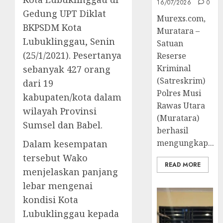
16/07/2026
0
Gedung UPT Diklat
Murexs.com,
BKPSDM Kota
Muratara –
Lubuklinggau, Senin
Satuan
(25/1/2021). Pesertanya
Reserse
Kriminal
sebanyak 427 orang
(Satreskrim)
dari 19
Polres Musi
kabupaten/kota dalam
Rawas Utara
wilayah Provinsi
(Muratara)
Sumsel dan Babel.
berhasil
mengungkap...
Dalam kesempatan
tersebut Wako
READ MORE
menjelaskan panjang
lebar mengenai
kondisi Kota
Lubuklinggau kepada