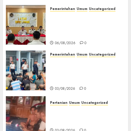
07/08/2026
0
Pemerintahan
Umum
Uncategorized
‎Lapas Empat Lawang
Matangkan Persiapan
Peringatan HUT ke-81
Kemerdekaan RI‎
06/08/2026
0
Pemerintahan
Umum
Uncategorized
‎Lapas Empat Lawang Berikan
Pengarahan WBP, Tekankan
Keamanan, Kebersihan dan
Kesehatan‎
03/08/2026
0
Pertanian
Umum
Uncategorized
Lagi Menyadap Karet Dua
Petani Asal Desa Lesung Batu
Muda Diserang Beruang Liar
03/08/2026
0