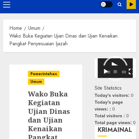
Primary
Menu
Home
Umum
Wako Buka Kegiatan Ujian Dinas dan Ujian Kenaikan
Pangkat Penyesuaian Ijazah
Pemutar
Video
00:00
03:08
Pemerintahan
Umum
Site Statistics
Wako Buka
Today's visitors:
0
Kegiatan
Today's page
Ujian Dinas
views: :
0
Total visitors :
0
dan Ujian
Total page views:
0
Kenaikan
KRIMAINAL
Pangkat