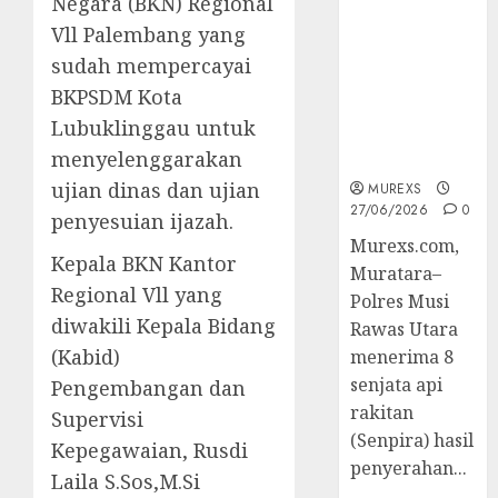
Negara (BKN) Regional
2026,Polres
Vll Palembang yang
Muratara
Berhasil
sudah mempercayai
Ungkap
BKPSDM Kota
Kejahatan
Lubuklinggau untuk
Senjata Api
menyelenggarakan
Ilegal
ujian dinas dan ujian
MUREXS
27/06/2026
0
penyesuian ijazah.
Murexs.com,
Kepala BKN Kantor
Muratara–
Regional Vll yang
Polres Musi
diwakili Kepala Bidang
Rawas Utara
(Kabid)
menerima 8
senjata api
Pengembangan dan
rakitan
Supervisi
(Senpira) hasil
Kepegawaian, Rusdi
penyerahan...
Laila S.Sos,M.Si