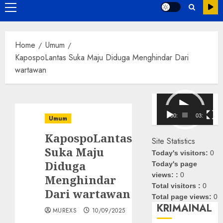
Primary
Menu
Home
Umum
KapospoLantas Suka Maju Diduga Menghindar Dari
wartawan
Pemutar
Video
00:00
03:08
Umum
KapospoLantas
Site Statistics
Suka Maju
Today's visitors:
0
Diduga
Today's page
views: :
0
Menghindar
Total visitors :
0
Dari wartawan
Total page views:
0
KRIMAINAL
MUREXS
10/09/2025