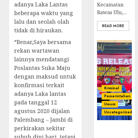
adanya Laka Lantas
Kecamatan
Rawas Ulu,...
beberapa waktu yang
lalu dan seolah olah
READ MORE
tidak di hiraukan.
“Benar,Saya bersama
rekan wartawan
lainnya mendatangi
Poslantas Suka Maju
dengan maksud untuk
konfirmasi terkait
Kriminal
adanya Laka lantas
Pemerintahan
pada tanggal 12
Umum
agustus 2020 dijalan
Uncategorized
Palembang – Jambi di
perkirakan sekitar
Operasi
Senpi musi
subuh dini hari, tetapi