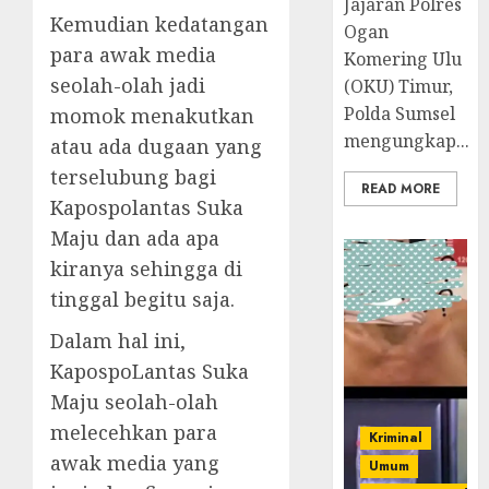
Jajaran Polres
Kemudian kedatangan
Ogan
para awak media
Komering Ulu
seolah-olah jadi
(OKU) Timur,
Polda Sumsel
momok menakutkan
mengungkap...
atau ada dugaan yang
terselubung bagi
READ MORE
Kapospolantas Suka
Maju dan ada apa
kiranya sehingga di
tinggal begitu saja.
Dalam hal ini,
KapospoLantas Suka
Maju seolah-olah
melecehkan para
Kriminal
awak media yang
Umum