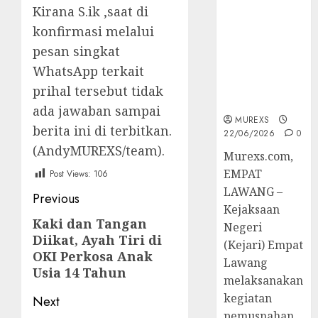
Berkekuatan
Kirana S.ik ,saat di
Hukum
konfirmasi melalui
Tetap,
pesan singkat
Tegaskan
WhatsApp terkait
Komitmen
Penegakan
prihal tersebut tidak
Hukum‎
ada jawaban sampai
MUREXS
berita ini di terbitkan.
22/06/2026
0
(AndyMUREXS/team).
‎Murexs.com,
EMPAT
Post Views:
106
LAWANG –
Post
Previous
Kejaksaan
navigation
Kaki dan Tangan
Previous
Negeri
Diikat, Ayah Tiri di
post:
(Kejari) Empat
OKI Perkosa Anak
Lawang
Usia 14 Tahun
melaksanakan
kegiatan
Next
pemusnahan