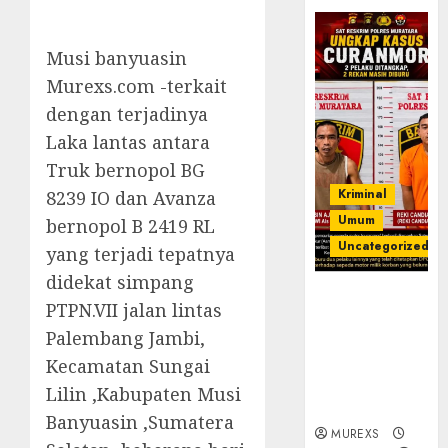
Musi banyuasin
Murexs.com -terkait
dengan terjadinya
Laka lantas antara
Truk bernopol BG
Kriminal
8239 IO dan Avanza
Umum
bernopol B 2419 RL
Uncategorized
yang terjadi tepatnya
didekat simpang
Kasatreskrim
PTPN.VII jalan lintas
Polres
Palembang Jambi,
Muratara
ungkap Dua
Kecamatan Sungai
Pelaku
Lilin ,Kabupaten Musi
Curanmor
Banyuasin ,Sumatera
MUREXS