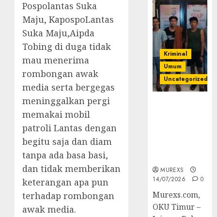
Pospolantas Suka
Maju, KapospoLantas
Suka Maju,Aipda
Tobing di duga tidak
Kriminal
mau menerima
Umum
rombongan awak
Uncategorized
media serta bergegas
meninggalkan pergi
Polres OKUT
memakai mobil
Gagalkan
Pengiriman
patroli Lantas dengan
368 Ton
begitu saja dan diam
Batubara
tanpa ada basa basi,
Ilegal
dan tidak memberikan
MUREXS
14/07/2026
0
keterangan apa pun
Murexs.com,
terhadap rombongan
OKU Timur –
awak media.