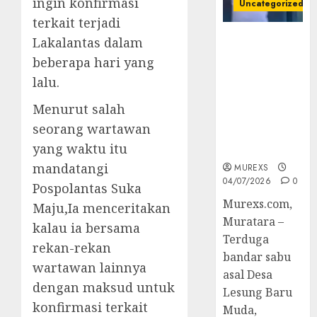
ingin konfirmasi
Uncategorized
terkait terjadi
Bandar Sabu
Lakalantas dalam
Asal Rawas
beberapa hari yang
Ulu Musi
lalu.
Rawas Utara
Di Sergap Set
Menurut salah
Res Narkoba
seorang wartawan
Polres
yang waktu itu
Muratara
mandatangi
MUREXS
04/07/2026
0
Pospolantas Suka
Murexs.com,
Maju,Ia menceritakan
Muratara –
kalau ia bersama
Terduga
rekan-rekan
bandar sabu
wartawan lainnya
asal Desa
dengan maksud untuk
Lesung Baru
konfirmasi terkait
Muda,