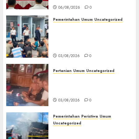
06/08/2026
0
Pemerintahan
Umum
Uncategorized
‎Lapas Empat Lawang Berikan
Pengarahan WBP, Tekankan
Keamanan, Kebersihan dan
Kesehatan‎
03/08/2026
0
Pertanian
Umum
Uncategorized
Lagi Menyadap Karet Dua
Petani Asal Desa Lesung Batu
Muda Diserang Beruang Liar
03/08/2026
0
Pemerintahan
Peristiwa
Umum
Uncategorized
Direktur Dan Pemilik Truk
Tangki Ditetapkan Sebagai