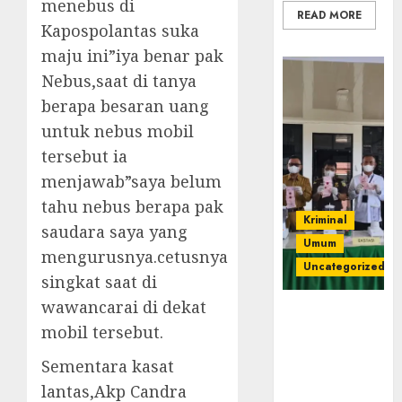
menebus di
READ MORE
Kapospolantas suka
maju ini”iya benar pak
Nebus,saat di tanya
berapa besaran uang
untuk nebus mobil
tersebut ia
menjawab”saya belum
tahu nebus berapa pak
Kriminal
saudara saya yang
Umum
mengurusnya.cetusnya
Uncategorized
singkat saat di
wawancarai di dekat
‎Kejari Empat
mobil tersebut.
Lawang
Musnahkan
Sementara kasat
Barang Bukti
lantas,Akp Candra
45 Perkara