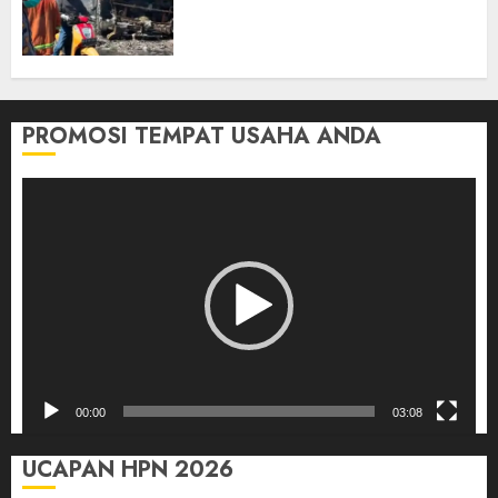
Tersangka Atas Kecelakaan
Bus ALS yang Tewaskan 19
Orang
03/08/2026
0
PROMOSI TEMPAT USAHA ANDA
Pemutar
Video
00:00
03:08
UCAPAN HPN 2026