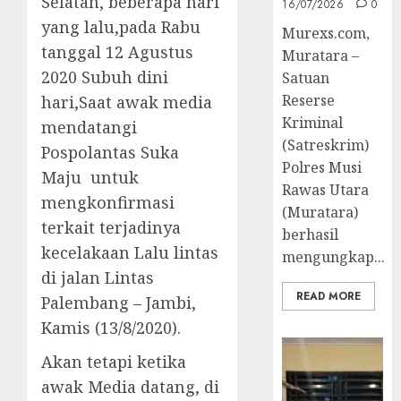
Selatan, beberapa hari
16/07/2026
0
yang lalu,pada Rabu
Murexs.com,
tanggal 12 Agustus
Muratara –
2020 Subuh dini
Satuan
Reserse
hari,Saat awak media
Kriminal
mendatangi
(Satreskrim)
Pospolantas Suka
Polres Musi
Maju untuk
Rawas Utara
mengkonfirmasi
(Muratara)
terkait terjadinya
berhasil
kecelakaan Lalu lintas
mengungkap...
di jalan Lintas
READ MORE
Palembang – Jambi,
Kamis (13/8/2020).
Akan tetapi ketika
awak Media datang, di