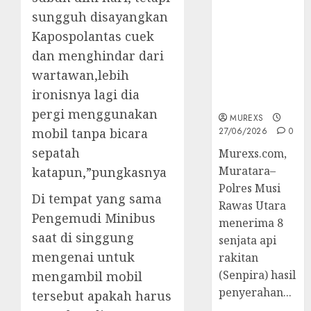
2026,Polres
sungguh disayangkan
Muratara
Kapospolantas cuek
Berhasil
Ungkap
dan menghindar dari
Kejahatan
wartawan,lebih
Senjata Api
ironisnya lagi dia
Ilegal
pergi menggunakan
MUREXS
mobil tanpa bicara
27/06/2026
0
sepatah
Murexs.com,
Muratara–
katapun,”pungkasnya
Polres Musi
Di tempat yang sama
Rawas Utara
Pengemudi Minibus
menerima 8
saat di singgung
senjata api
mengenai untuk
rakitan
(Senpira) hasil
mengambil mobil
penyerahan...
tersebut apakah harus