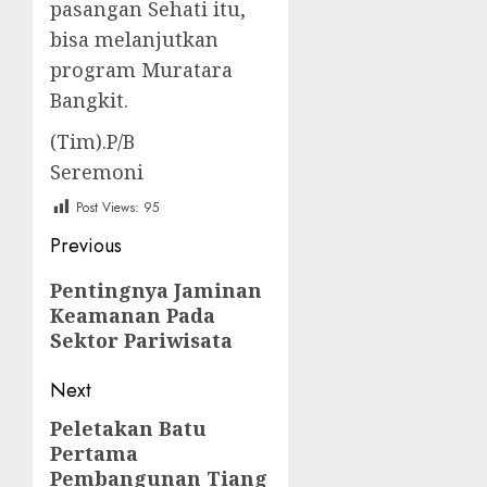
pasangan Sehati itu,
bisa melanjutkan
program Muratara
Bangkit.
(Tim).P/B
Seremoni
Post Views:
95
Post
Previous
navigation
Previous
Pentingnya Jaminan
Keamanan Pada
post:
Sektor Pariwisata
Next
Peletakan Batu
Next
Pertama
post:
Pembangunan Tiang