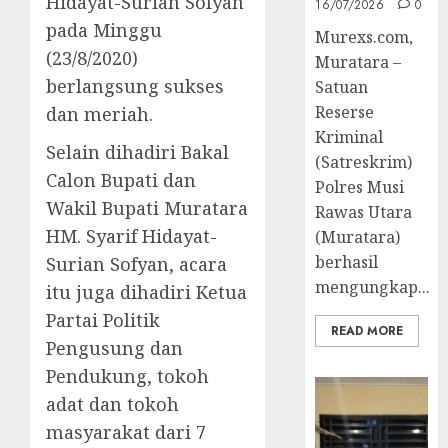
Hidayat-Surian Sofyan
16/07/2026
0
pada Minggu
Murexs.com,
(23/8/2020)
Muratara –
berlangsung sukses
Satuan
Reserse
dan meriah.
Kriminal
Selain dihadiri Bakal
(Satreskrim)
Calon Bupati dan
Polres Musi
Wakil Bupati Muratara
Rawas Utara
HM. Syarif Hidayat-
(Muratara)
berhasil
Surian Sofyan, acara
mengungkap...
itu juga dihadiri Ketua
Partai Politik
READ MORE
Pengusung dan
Pendukung, tokoh
adat dan tokoh
masyarakat dari 7