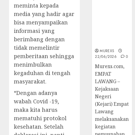
Berkekuatan
meminta kepada
Hukum
media yang hadir agar
Tetap,
bisa menyampaikan
Tegaskan
Komitmen
informasi yang
Penegakan
berimbang dengan
Hukum‎
tidak memelintir
MUREXS
pemberitaan sehingga
22/06/2026
0
menimbulkan
‎Murexs.com,
kegaduhan di tengah
EMPAT
masyarakat.
LAWANG –
Kejaksaan
“Dengan adanya
Negeri
wabah Covid -19,
(Kejari) Empat
maka kita harus
Lawang
mematuhi protokol
melaksanakan
kesehatan. Setelah
kegiatan
pemusnahan