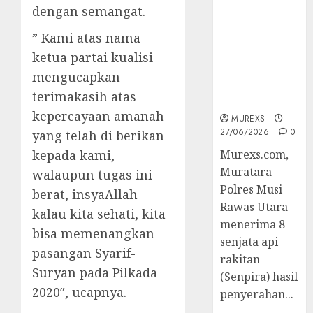
2026,Polres
dengan semangat.
Muratara
” Kami atas nama
Berhasil
Ungkap
ketua partai kualisi
Kejahatan
mengucapkan
Senjata Api
terimakasih atas
Ilegal
kepercayaan amanah
MUREXS
27/06/2026
0
yang telah di berikan
kepada kami,
Murexs.com,
Muratara–
walaupun tugas ini
Polres Musi
berat, insyaAllah
Rawas Utara
kalau kita sehati, kita
menerima 8
bisa memenangkan
senjata api
pasangan Syarif-
rakitan
Suryan pada Pilkada
(Senpira) hasil
2020″, ucapnya.
penyerahan...