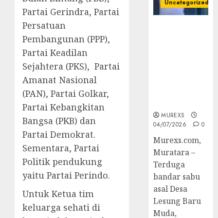
Uncategorized
Partai Gerindra, Partai
Persatuan
Bandar Sabu
Pembangunan (PPP),
Asal Rawas
Ulu Musi
Partai Keadilan
Rawas Utara
Sejahtera (PKS), Partai
Di Sergap Set
Amanat Nasional
Res Narkoba
Polres
(PAN), Partai Golkar,
Muratara
Partai Kebangkitan
MUREXS
Bangsa (PKB) dan
04/07/2026
0
Partai Demokrat.
Murexs.com,
Sementara, Partai
Muratara –
Politik pendukung
Terduga
yaitu Partai Perindo.
bandar sabu
asal Desa
Untuk Ketua tim
Lesung Baru
keluarga sehati di
Muda,