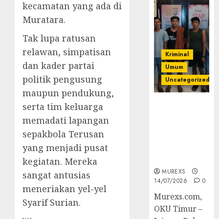
kecamatan yang ada di
Muratara.
Tak lupa ratusan
relawan, simpatisan
Kriminal
dan kader partai
Umum
politik pengusung
Uncategorized
maupun pendukung,
Polres OKUT
serta tim keluarga
Gagalkan
memadati lapangan
Pengiriman
sepakbola Terusan
368 Ton
yang menjadi pusat
Batubara
Ilegal
kegiatan. Mereka
MUREXS
sangat antusias
14/07/2026
0
meneriakan yel-yel
Murexs.com,
Syarif Surian.
OKU Timur –