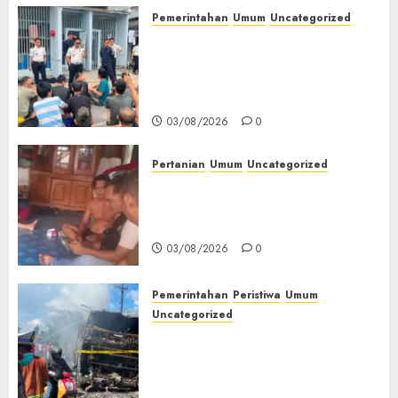
Pemerintahan
Umum
Uncategorized
‎Lapas Empat Lawang Berikan
Pengarahan WBP, Tekankan
Keamanan, Kebersihan dan
Kesehatan‎
03/08/2026
0
Pertanian
Umum
Uncategorized
Lagi Menyadap Karet Dua
Petani Asal Desa Lesung Batu
Muda Diserang Beruang Liar
03/08/2026
0
Pemerintahan
Peristiwa
Umum
Uncategorized
Direktur Dan Pemilik Truk
Tangki Ditetapkan Sebagai
Tersangka Atas Kecelakaan
Bus ALS yang Tewaskan 19