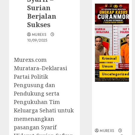
Surian
Berjalan
Sukses
MUREXS
10/09/2025
Kriminal
Murexs.com
Umum
Muratara–Deklarasi
Uncategorized
Partai Politik
Pengusung dan
Kasatreskrim
Pendukung serta
Polres
Pengukuhan Tim
Muratara
ungkap Dua
Keluarga Sehati untuk
Pelaku
memenangkan
Curanmor
pasangan Syarif
MUREXS