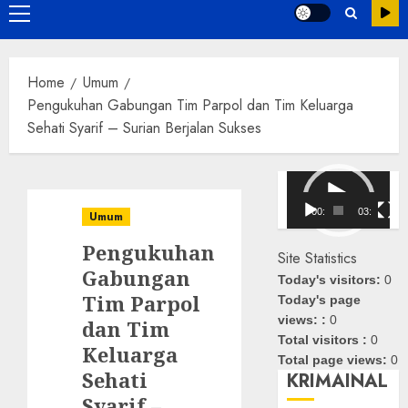
Primary
Menu
Home
Umum
Pengukuhan Gabungan Tim Parpol dan Tim Keluarga
Sehati Syarif – Surian Berjalan Sukses
Pemutar
Video
00:00
03:08
Umum
Pengukuhan
Site Statistics
Gabungan
Today's visitors:
0
Tim Parpol
Today's page
views: :
0
dan Tim
Total visitors :
0
Keluarga
Total page views:
0
Sehati
KRIMAINAL
Syarif –