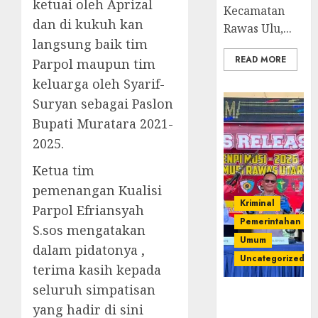
ketuai oleh Aprizal
Kecamatan
dan di kukuh kan
Rawas Ulu,...
langsung baik tim
READ MORE
Parpol maupun tim
keluarga oleh Syarif-
Suryan sebagai Paslon
Bupati Muratara 2021-
2025.
Ketua tim
pemenangan Kualisi
Kriminal
Parpol Efriansyah
Pemerintahan
S.sos mengatakan
Umum
dalam pidatonya ,
Uncategorized
terima kasih kepada
seluruh simpatisan
Operasi
yang hadir di sini
Senpi musi