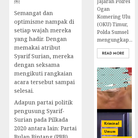
￼
Jajaran Polres
Ogan
Semangat dan
Komering Ulu
optimisme nampak di
(OKU) Timur,
setiap wajah mereka
Polda Sumsel
yang hadir. Dengan
mengungkap...
memakai atribut
READ MORE
Syarif Surian, mereka
dengan seksama
mengikuti rangkaian
acara tersebut sampai
selesai.
Adapun partai politik
pengusung Syarif-
Surian pada Pilkada
Kriminal
2020 antara lain: Partai
Umum
Bulan Bintang (PBB),