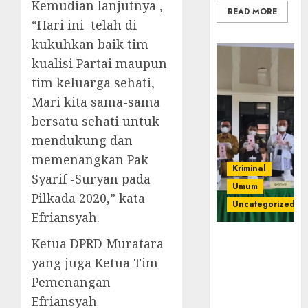
Kemudian lanjutnya ,
READ MORE
“Hari ini telah di
kukuhkan baik tim
kualisi Partai maupun
tim keluarga sehati,
Mari kita sama-sama
bersatu sehati untuk
mendukung dan
memenangkan Pak
Kriminal
Syarif -Suryan pada
Umum
Pilkada 2020,” kata
Uncategorized
Efriansyah.
‎Kejari Empat
Ketua DPRD Muratara
Lawang
yang juga Ketua Tim
Musnahkan
Pemenangan
Barang Bukti
Efriansyah
45 Perkara