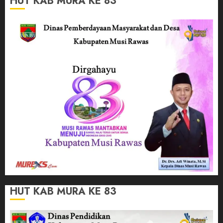
HUT KAB MURA KE 83
HUT KAB MURA KE 83