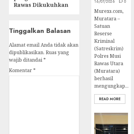
16/07/2026
0
Rawas Dikukuhkan
Murexs.com,
Muratara –
Satuan
Tinggalkan Balasan
Reserse
Kriminal
Alamat email Anda tidak akan
(Satreskrim)
dipublikasikan.
Ruas yang
Polres Musi
wajib ditandai
*
Rawas Utara
Komentar
*
(Muratara)
berhasil
mengungkap...
READ MORE