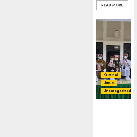
READ MORE
Kriminal
Umum
Uncategorized
‎Kejari Empat
Lawang
Musnahkan
Barang Bukti
45 Perkara