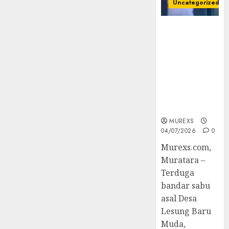
Uncategorized
Bertanggung
Jawab
Bandar Sabu
Asal Rawas
07/08/2026
Ulu Musi
0
Rawas Utara
Di Sergap Set
Res Narkoba
Polres
Muratara
MUREXS
04/07/2026
0
Murexs.com,
Muratara –
Terduga
bandar sabu
asal Desa
Lesung Baru
Muda,