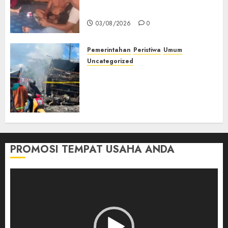
Muda Diserang Beruang Liar
03/08/2026
0
Pemerintahan
Peristiwa
Umum
Uncategorized
Direktur Dan Pemilik Truk
Tangki Ditetapkan Sebagai
Tersangka Atas Kecelakaan
Bus ALS yang Tewaskan 19
Orang
03/08/2026
0
PROMOSI TEMPAT USAHA ANDA
Pemutar
Video