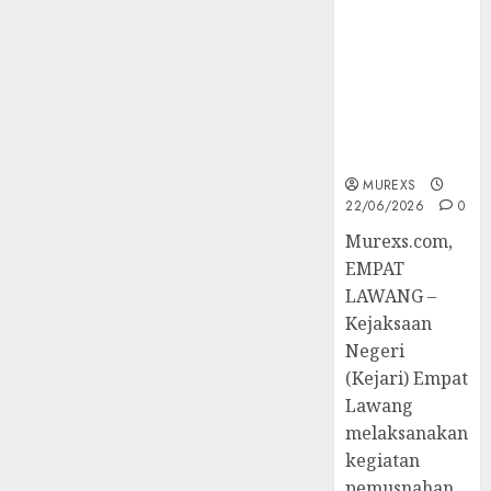
Berkekuatan
Hukum
Tetap,
Tegaskan
Komitmen
Penegakan
Hukum‎
MUREXS
22/06/2026
0
‎Murexs.com,
EMPAT
LAWANG –
Kejaksaan
Negeri
(Kejari) Empat
Lawang
melaksanakan
kegiatan
pemusnahan