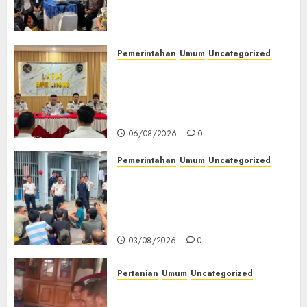
(TOT) AI Aman dan
Bertanggung Jawab
07/08/2026
0
Pemerintahan
Umum
Uncategorized
‎Lapas Empat Lawang
Matangkan Persiapan
Peringatan HUT ke-81
Kemerdekaan RI‎
06/08/2026
0
Pemerintahan
Umum
Uncategorized
‎Lapas Empat Lawang Berikan
Pengarahan WBP, Tekankan
Keamanan, Kebersihan dan
Kesehatan‎
03/08/2026
0
Pertanian
Umum
Uncategorized
Lagi Menyadap Karet Dua
Petani Asal Desa Lesung Batu