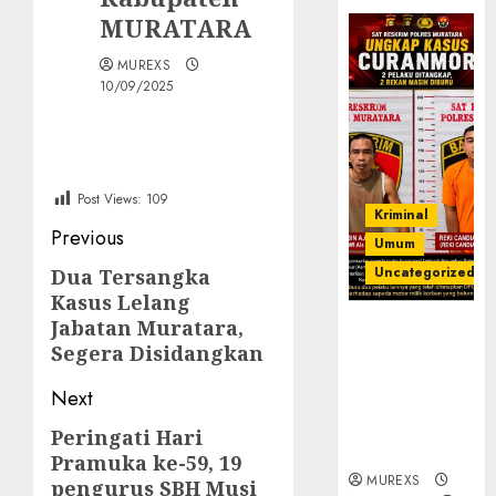
MURATARA
MUREXS
10/09/2025
Post Views:
109
Kriminal
Post
Previous
Umum
navigation
Uncategorized
Dua Tersangka
Previous
Kasus Lelang
post:
Jabatan Muratara,
Kasatreskrim
Segera Disidangkan
Polres
Muratara
Next
ungkap Dua
Pelaku
Peringati Hari
Next
Curanmor
Pramuka ke-59, 19
post:
MUREXS
pengurus SBH Musi