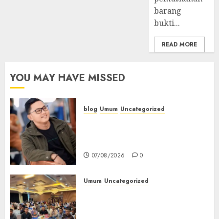
barang
bukti...
READ MORE
YOU MAY HAVE MISSED
blog
Umum
Uncategorized
Tampu Bolon: Semula Bersua
Setia, Retak Kaca di Bibir
Jendela
07/08/2026
0
Umum
Uncategorized
Tingkatkan Profesionalisme,
Wakapolres Polres Muratara
Ikuti Training of Trainer