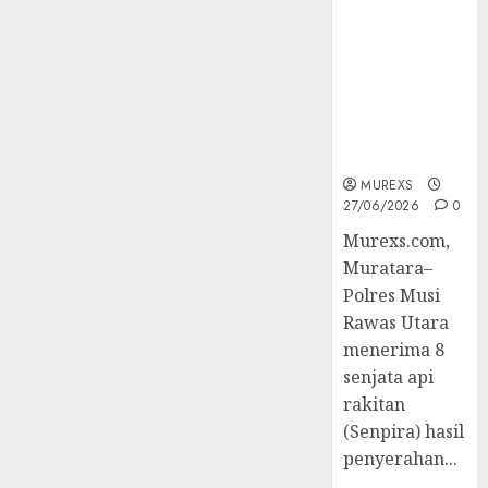
2026,Polres
Muratara
Berhasil
Ungkap
Kejahatan
Senjata Api
Ilegal
MUREXS
27/06/2026
0
Murexs.com,
Muratara–
Polres Musi
Rawas Utara
menerima 8
senjata api
rakitan
(Senpira) hasil
penyerahan...