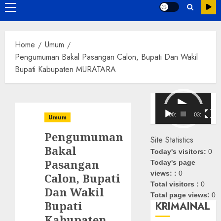
Primary
Menu
Home
Umum
Pengumuman Bakal Pasangan Calon, Bupati Dan Wakil
Bupati Kabupaten MURATARA
Pemutar
Video
00:00
03:08
Umum
Pengumuman
Site Statistics
Bakal
Today's visitors:
0
Pasangan
Today's page
views: :
0
Calon, Bupati
Total visitors :
0
Dan Wakil
Total page views:
0
Bupati
KRIMAINAL
Kabupaten