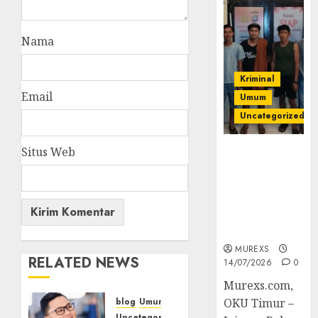
Nama
Kriminal
Email
Umum
Uncategorized
Situs Web
Polres OKUT
Gagalkan
Pengiriman
368 Ton
Batubara
Ilegal
MUREXS
RELATED NEWS
14/07/2026
0
Murexs.com,
blog
Umum
OKU Timur –
Uncategorized