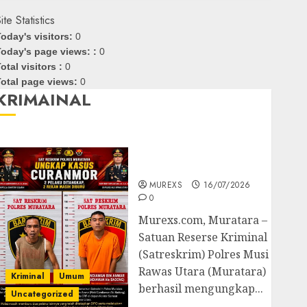
ite Statistics
oday's visitors:
0
oday's page views: :
0
otal visitors :
0
otal page views:
0
KRIMAINAL
Kasatreskrim Polres
Muratara ungkap Dua
Pelaku Curanmor
MUREXS
16/07/2026
0
Murexs.com, Muratara –
Satuan Reserse Kriminal
(Satreskrim) Polres Musi
Rawas Utara (Muratara)
Kriminal
Umum
berhasil mengungkap...
Uncategorized