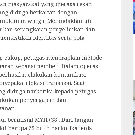
oran masyarakat yang merasa resah
ang diduga berkaitan dengan
ermukiman warga. Menindaklanjuti
kukan serangkaian penyelidikan dan
memastikan identitas serta pola
ng cukup, petugas menerapkan metode
aran sebagai pembeli. Dalam operasi
berhasil melakukan komunikasi
yepakati lokasi transaksi. Saat
g diduga narkotika kepada petugas
akukan penyergapan dan
wanan.
i berinisial MYH (38). Dari tangan
ti berupa 25 butir narkotika jenis