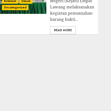
Negeri (Kejari) Empat
Kriminal
Umum
Lawang melaksanakan
Uncategorized
kegiatan pemusnahan
barang bukti...
READ MORE