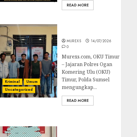
READ MORE
Polres OKUT Gagalkan
Pengiriman 368 Ton
Batubara Ilegal
MUREXS
14/07/2026
0
Murexs.com, OKU Timur
– Jajaran Polres Ogan
Komering Ulu (OKU)
Timur, Polda Sumsel
Kriminal
Umum
mengungkap...
Uncategorized
READ MORE
Bandar Sabu Asal
Rawas Ulu Musi Rawas
Utara Di Sergap Set
Res Narkoba Polres