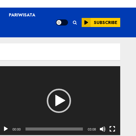
PARIWISATA
SUBSCRIBE
emutar
ideo
00:00
03:08