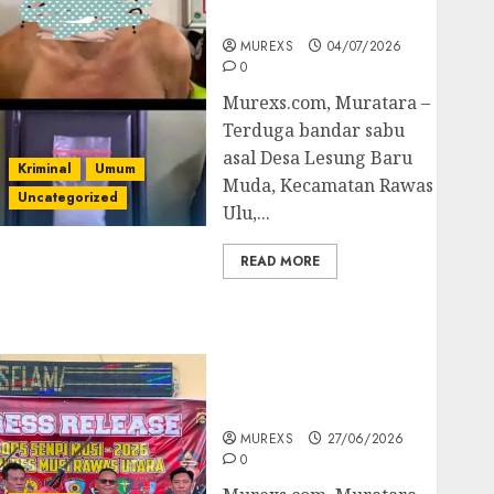
Muratara
MUREXS
04/07/2026
0
Murexs.com, Muratara –
Terduga bandar sabu
asal Desa Lesung Baru
Kriminal
Umum
Muda, Kecamatan Rawas
Uncategorized
Ulu,...
READ MORE
Operasi Senpi musi
2026,Polres Muratara
Berhasil Ungkap
Kejahatan Senjata Api
Ilegal
MUREXS
27/06/2026
0