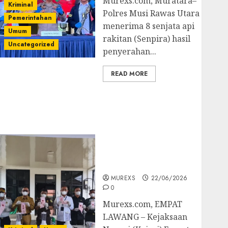
Murexs.com, Muratara–
Kriminal
Polres Musi Rawas Utara
Pemerintahan
menerima 8 senjata api
Umum
rakitan (Senpira) hasil
Uncategorized
penyerahan...
READ MORE
‎Kejari Empat Lawang
Musnahkan Barang
Bukti 45 Perkara
Berkekuatan Hukum
Tetap, Tegaskan
Komitmen Penegakan
Hukum‎
MUREXS
22/06/2026
0
‎Murexs.com, EMPAT
LAWANG – Kejaksaan