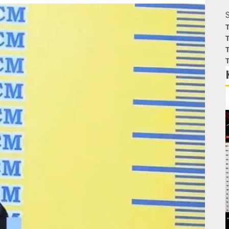
S
T
T
T
T